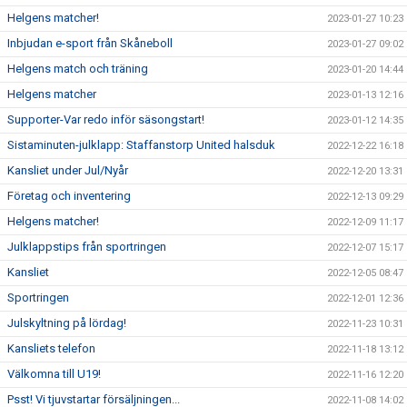
Helgens matcher!
2023-01-27 10:23
Inbjudan e-sport från Skåneboll
2023-01-27 09:02
Helgens match och träning
2023-01-20 14:44
Helgens matcher
2023-01-13 12:16
Supporter-Var redo inför säsongstart!
2023-01-12 14:35
Sistaminuten-julklapp: Staffanstorp United halsduk
2022-12-22 16:18
Kansliet under Jul/Nyår
2022-12-20 13:31
Företag och inventering
2022-12-13 09:29
Helgens matcher!
2022-12-09 11:17
Julklappstips från sportringen
2022-12-07 15:17
Kansliet
2022-12-05 08:47
Sportringen
2022-12-01 12:36
Julskyltning på lördag!
2022-11-23 10:31
Kansliets telefon
2022-11-18 13:12
Välkomna till U19!
2022-11-16 12:20
Psst! Vi tjuvstartar försäljningen...
2022-11-08 14:02