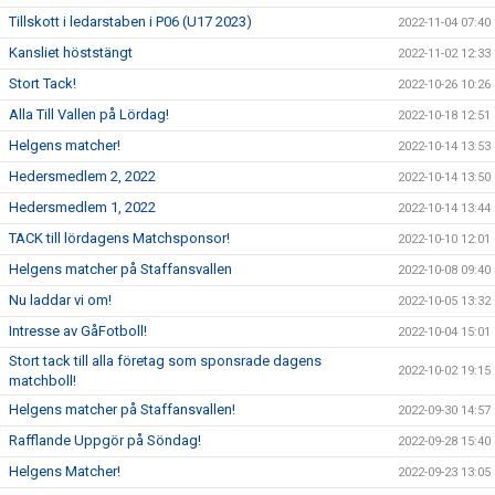
Tillskott i ledarstaben i P06 (U17 2023)
2022-11-04 07:40
Kansliet höststängt
2022-11-02 12:33
Stort Tack!
2022-10-26 10:26
Alla Till Vallen på Lördag!
2022-10-18 12:51
Helgens matcher!
2022-10-14 13:53
Hedersmedlem 2, 2022
2022-10-14 13:50
Hedersmedlem 1, 2022
2022-10-14 13:44
TACK till lördagens Matchsponsor!
2022-10-10 12:01
Helgens matcher på Staffansvallen
2022-10-08 09:40
Nu laddar vi om!
2022-10-05 13:32
Intresse av GåFotboll!
2022-10-04 15:01
Stort tack till alla företag som sponsrade dagens
2022-10-02 19:15
matchboll!
Helgens matcher på Staffansvallen!
2022-09-30 14:57
Rafflande Uppgör på Söndag!
2022-09-28 15:40
Helgens Matcher!
2022-09-23 13:05