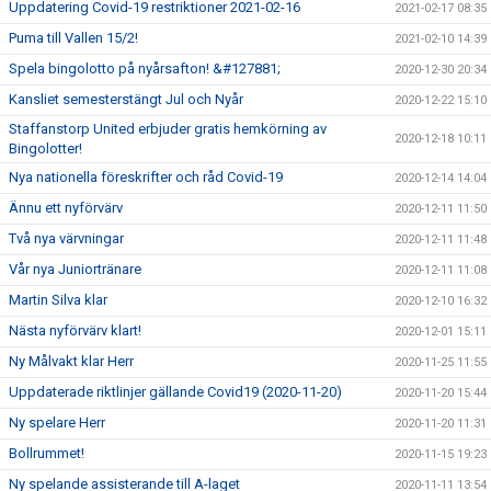
Uppdatering Covid-19 restriktioner 2021-02-16
2021-02-17 08:35
Puma till Vallen 15/2!
2021-02-10 14:39
Spela bingolotto på nyårsafton! &#127881;
2020-12-30 20:34
Kansliet semesterstängt Jul och Nyår
2020-12-22 15:10
Staffanstorp United erbjuder gratis hemkörning av
2020-12-18 10:11
Bingolotter!
Nya nationella föreskrifter och råd Covid-19
2020-12-14 14:04
Ännu ett nyförvärv
2020-12-11 11:50
Två nya värvningar
2020-12-11 11:48
Vår nya Juniortränare
2020-12-11 11:08
Martin Silva klar
2020-12-10 16:32
Nästa nyförvärv klart!
2020-12-01 15:11
Ny Målvakt klar Herr
2020-11-25 11:55
Uppdaterade riktlinjer gällande Covid19 (2020-11-20)
2020-11-20 15:44
Ny spelare Herr
2020-11-20 11:31
Bollrummet!
2020-11-15 19:23
Ny spelande assisterande till A-laget
2020-11-11 13:54