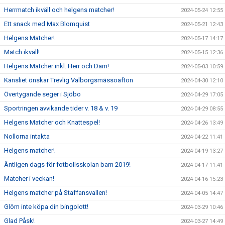
Herrmatch ikväll och helgens matcher!
2024-05-24 12:55
Ett snack med Max Blomquist
2024-05-21 12:43
Helgens Matcher!
2024-05-17 14:17
Match ikväll!
2024-05-15 12:36
Helgens Matcher inkl. Herr och Dam!
2024-05-03 10:59
Kansliet önskar Trevlig Valborgsmässoafton
2024-04-30 12:10
Övertygande seger i Sjöbo
2024-04-29 17:05
Sportringen avvikande tider v. 18 & v. 19
2024-04-29 08:55
Helgens Matcher och Knattespel!
2024-04-26 13:49
Nollorna intakta
2024-04-22 11:41
Helgens matcher!
2024-04-19 13:27
Äntligen dags för fotbollsskolan barn 2019!
2024-04-17 11:41
Matcher i veckan!
2024-04-16 15:23
Helgens matcher på Staffansvallen!
2024-04-05 14:47
Glöm inte köpa din bingolott!
2024-03-29 10:46
Glad Påsk!
2024-03-27 14:49