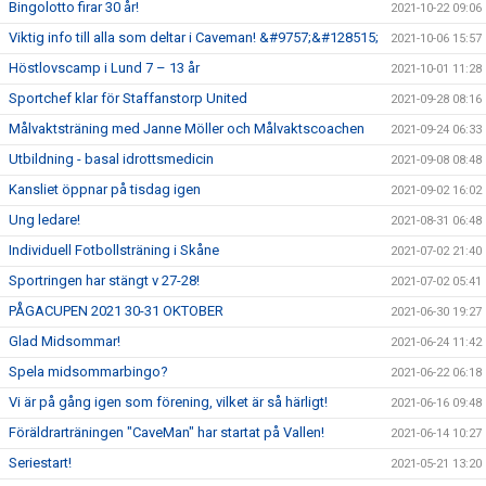
Bingolotto firar 30 år!
2021-10-22 09:06
Viktig info till alla som deltar i Caveman! &#9757;&#128515;
2021-10-06 15:57
Höstlovscamp i Lund 7 – 13 år
2021-10-01 11:28
Sportchef klar för Staffanstorp United
2021-09-28 08:16
Målvaktsträning med Janne Möller och Målvaktscoachen
2021-09-24 06:33
Utbildning - basal idrottsmedicin
2021-09-08 08:48
Kansliet öppnar på tisdag igen
2021-09-02 16:02
Ung ledare!
2021-08-31 06:48
Individuell Fotbollsträning i Skåne
2021-07-02 21:40
Sportringen har stängt v 27-28!
2021-07-02 05:41
PÅGACUPEN 2021 30-31 OKTOBER
2021-06-30 19:27
Glad Midsommar!
2021-06-24 11:42
Spela midsommarbingo?
2021-06-22 06:18
Vi är på gång igen som förening, vilket är så härligt!
2021-06-16 09:48
Föräldrarträningen "CaveMan" har startat på Vallen!
2021-06-14 10:27
Seriestart!
2021-05-21 13:20