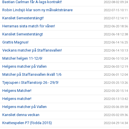
Bastian Carlman får A-lags kontrakt!
2022-08-02 09:24
Robin Lindsjö klar som ny målvaktstränare
2022-07-15 10:11
Kansliet Semesterstängt!
2022-07-12 14:11
Herrarnas sista match för våren!
2022-06-20 18:56
Kansliet Semesterstängt
2022-06-18 12:38
Grattis Magnus!
2022-06-14 16:25
Veckans matcher på Staffansvallen!
2022-06-14 10:13
Matcher helgen 11-12/6!
2022-06-10 10:24
Helgens matcher på Vallen
2022-06-03 12:19
Matcher på Staffansvallen ikväll 1/6
2022-06-01 12:04
Tjejcupen i Staffanstorp 26 - 29/5!
2022-05-25 13:26
Helgens Matcher!
2022-05-20 15:14
Helgens matcher!
2022-05-13 13:42
Helgens matcher på Vallen
2022-05-06 09:58
Kansliet denna veckan
2022-05-02 09:36
Knattespelen P7 (födda 2015)
2022-04-29 14:34