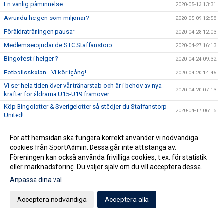
En vänlig påminnelse
2020-05-13 13:31
Avrunda helgen som miljonär?
2020-05-09 12:58
Föräldraträningen pausar
2020-04-28 12:03
Medlemserbjudande STC Staffanstorp
2020-04-27 16:13
Bingofest i helgen?
2020-04-24 09:32
Fotbollsskolan - Vi kör igång!
2020-04-20 14:45
Vi ser hela tiden över vår tränarstab och är i behov av nya
2020-04-20 07:13
krafter för åldrarna U15-U19 framöver.
Köp Bingolotter & Sverigelotter så stödjer du Staffanstorp
2020-04-17 06:15
United!
Tjejcupen 2020 är tyvärr inställd!
2020-04-16 16:24
För att hemsidan ska fungera korrekt använder vi nödvändiga
Virtuellt inträde 2020
2020-04-16 12:01
cookies från SportAdmin. Dessa går inte att stänga av.
NYHET! Digitala Bingolotter!
2020-04-08 11:54
Föreningen kan också använda frivilliga cookies, t.ex. för statistik
eller marknadsföring. Du väljer själv om du vill acceptera dessa.
Kansliet Påskstängt
2020-04-08 10:20
Anpassa dina val
Uppdatering gällande träningar och träningsmatcher
2020-04-07 09:30
Påskbingo!
2020-04-03 13:10
Acceptera nödvändiga
Acceptera alla
Inställda matcher
2020-04-03 10:53