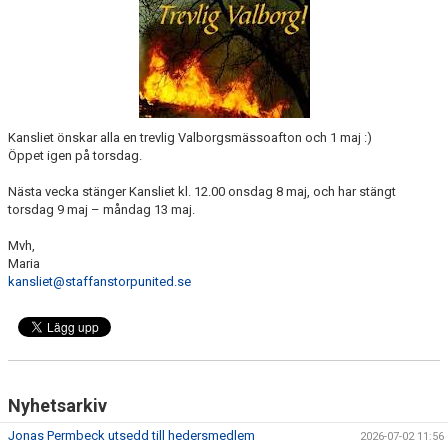
KLÄDPROFIL
LEDARINFORMATION
STYRELSE/SEKTIONER
Kansliet önskar alla en trevlig Valborgsmässoafton och 1 maj :)
Öppet igen på torsdag.
KONTAKT/KANSLI
Nästa vecka stänger Kansliet kl. 12.00 onsdag 8 maj, och har stängt
torsdag 9 maj – måndag 13 maj.
PARTNERS
Mvh,
OM SUFC
Maria
kansliet@staffanstorpunited.se
Nyhetsarkiv
Jonas Permbeck utsedd till hedersmedlem
2026-07-02 11:56