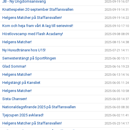
JB - Ny Ungdomsansvarig
2025-09-19 16:07
Knattespelen 20 september Staffansvallen
2025-09-19 14:31
Helgens Matcher på Staffansvallen!
2025-09-19 14:22
Kom och heja fram vårt A-lag till serievinst!
2025-09-10 17:10
Höstlovscamp med Flash Acadamy!
2025-09-08 08:09
Helgens Matcher!
2025-08-15 14:38
Ny Huvudtränare hos U15!
2025-07-21 14:11
Semesterstängt på SportRingen
2025-06-30 15:11
Glad Sommar!
2025-06-16 19:23
Helgens Matcher!
2025-06-13 14:16
Helgstängt på Kansliet
2025-06-05 11:24
Helgens Matcher!
2025-06-05 10:58
Sista Chansen!
2025-06-03 14:37
Nationaldagsfirande 2025 på Staffansvallen
2025-06-03 08:30
Tjejcupen 2025 avklarad!
2025-06-02 11:41
Helgens Matcher på Staffansvallen!
2025-05-23 14:17