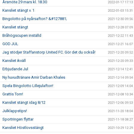
Årsmöte 29 mars kl. 18.30
2022-01-17 17:13
Kansliet stängt v. 1
2022-01-03 15:31
Bingolotto på nyårsafton? &#127881;
2021-12-30 09:56
Kansliet stängt
2021-12-28 07:09
Bråhögscupen inställd
2021-12-22 11:43
GOD JUL
2021-12-21 16:07
Jag stödjer Staffanstorp United FC. Gör det du också!
2021-12-20 09:52
Kansliet ikväll
2021-12-20 09:33
Erbjudande Jul
2021-12-14 12:41
Ny huvudtränare Amir Darban Khales
2021-12-14 09:54
Spela Bingolotto Lillejulafton!
2021-12-09 14:04
Grattis Torn!
2021-12-08 10:34
Kansliet stängt idag 8/12
2021-12-06 09:53
Julklappstips!
2021-11-20 18:04
Sportringen flyttar
2021-11-18 08:27
Kansliet Höstlovsstängt
2021-10-29 12:29