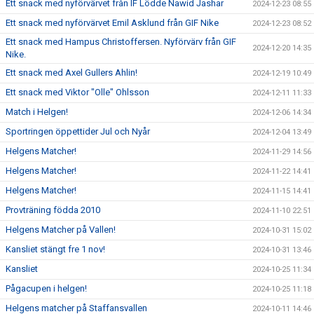
Ett snack med nyförvärvet från IF Lödde Nawid Jashar
2024-12-23 08:55
Ett snack med nyförvärvet Emil Asklund från GIF Nike
2024-12-23 08:52
Ett snack med Hampus Christoffersen. Nyförvärv från GIF
2024-12-20 14:35
Nike.
Ett snack med Axel Gullers Ahlin!
2024-12-19 10:49
Ett snack med Viktor "Olle" Ohlsson
2024-12-11 11:33
Match i Helgen!
2024-12-06 14:34
Sportringen öppettider Jul och Nyår
2024-12-04 13:49
Helgens Matcher!
2024-11-29 14:56
Helgens Matcher!
2024-11-22 14:41
Helgens Matcher!
2024-11-15 14:41
Provträning födda 2010
2024-11-10 22:51
Helgens Matcher på Vallen!
2024-10-31 15:02
Kansliet stängt fre 1 nov!
2024-10-31 13:46
Kansliet
2024-10-25 11:34
Pågacupen i helgen!
2024-10-25 11:18
Helgens matcher på Staffansvallen
2024-10-11 14:46