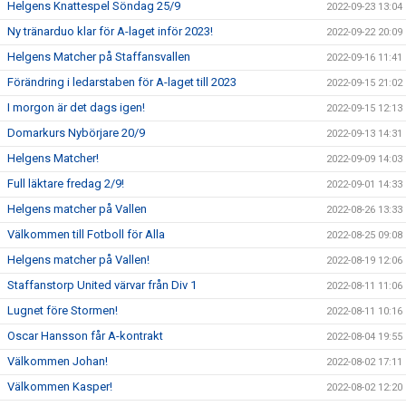
Helgens Knattespel Söndag 25/9
2022-09-23 13:04
Ny tränarduo klar för A-laget inför 2023!
2022-09-22 20:09
Helgens Matcher på Staffansvallen
2022-09-16 11:41
Förändring i ledarstaben för A-laget till 2023
2022-09-15 21:02
I morgon är det dags igen!
2022-09-15 12:13
Domarkurs Nybörjare 20/9
2022-09-13 14:31
Helgens Matcher!
2022-09-09 14:03
Full läktare fredag 2/9!
2022-09-01 14:33
Helgens matcher på Vallen
2022-08-26 13:33
Välkommen till Fotboll för Alla
2022-08-25 09:08
Helgens matcher på Vallen!
2022-08-19 12:06
Staffanstorp United värvar från Div 1
2022-08-11 11:06
Lugnet före Stormen!
2022-08-11 10:16
Oscar Hansson får A-kontrakt
2022-08-04 19:55
Välkommen Johan!
2022-08-02 17:11
Välkommen Kasper!
2022-08-02 12:20