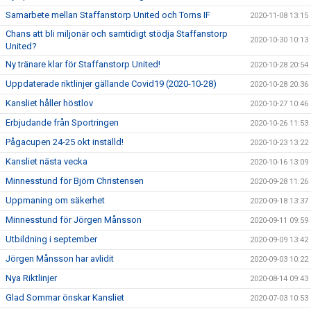
Samarbete mellan Staffanstorp United och Torns IF
2020-11-08 13:15
Chans att bli miljonär och samtidigt stödja Staffanstorp
2020-10-30 10:13
United?
Ny tränare klar för Staffanstorp United!
2020-10-28 20:54
Uppdaterade riktlinjer gällande Covid19 (2020-10-28)
2020-10-28 20:36
Kansliet håller höstlov
2020-10-27 10:46
Erbjudande från Sportringen
2020-10-26 11:53
Pågacupen 24-25 okt inställd!
2020-10-23 13:22
Kansliet nästa vecka
2020-10-16 13:09
Minnesstund för Björn Christensen
2020-09-28 11:26
Uppmaning om säkerhet
2020-09-18 13:37
Minnesstund för Jörgen Månsson
2020-09-11 09:59
Utbildning i september
2020-09-09 13:42
Jörgen Månsson har avlidit
2020-09-03 10:22
Nya Riktlinjer
2020-08-14 09:43
Glad Sommar önskar Kansliet
2020-07-03 10:53