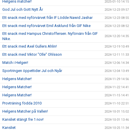
Helgens matcher!
2025-01-10 14:15
God Jul och Gott Nytt År
2024-12-23 09:57
Ett snack med nyförvärvet från IF Lödde Nawid Jashar
2024-12-23 08:55
Ett snack med nyförvärvet Emil Asklund från GIF Nike
2024-12-23 08:52
Ett snack med Hampus Christoffersen. Nyförvärv från GIF
2024-12-20 14:35
Nike.
Ett snack med Axel Gullers Ahlin!
2024-12-19 10:49
Ett snack med Viktor "Olle" Ohlsson
2024-12-11 11:33
Match i Helgen!
2024-12-06 14:34
Sportringen öppettider Jul och Nyår
2024-12-04 13:49
Helgens Matcher!
2024-11-29 14:56
Helgens Matcher!
2024-11-22 14:41
Helgens Matcher!
2024-11-15 14:41
Provträning födda 2010
2024-11-10 22:51
Helgens Matcher på Vallen!
2024-10-31 15:02
Kansliet stängt fre 1 nov!
2024-10-31 13:46
Kansliet
2024-10-25 11:34