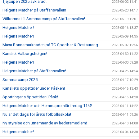
Tjejcupen 2025 avklarad!
2025-06-02 11:41
Helgens Matcher på Staffansvallen!
2025-05-23 14:17
Välkomna till Sommarcamp på Staffansvallen!
2025-05-19 12:01
Helgens Matcher!
2025-05-16 13:37
Helgens Matcher!
2025-05-09 14:35
Maxa Bonnamarknaden på TG Sportbar & Restaurang
2025-05-07 12:56
Kansliet Valborgshelgen!
2025-04-30 11:22
Helgens Matcher!
2025-04-30 09:28
Helgens Matcher på Staffansvallen!
2025-04-25 14:54
Sommarcamp 2025
2025-04-17 10:29
Kansliets öppettider under Påsken!
2025-04-16 13:43
Sportringens öppettider i Påsk!
2025-04-15 14:20
Helgens Matcher och Hemmapremiär fredag 11/4!
2025-04-11 14:22
Nu är det dags för årets fotbollsskola!
2025-04-11 09:26
Ny styrelse och utnämnande av hedersmedlem!
2025-04-10 14:08
Helgens matcher!
2025-04-04 14:38