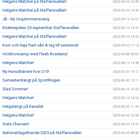
Helgens Matcher på Staffansvallen!
2025-09-26 13:39
Helgens Matcher på Staffansvallen!
2025-09-26 13:32
JB - Ny Ungdomsansvarig
2025-09-19 16:07
Knattespelen 20 september Staffansvallen
2025-09-19 14:31
Helgens Matcher på Staffansvallen!
2025-09-19 14:22
Kom och heja fram vårt A-lag till serievinst!
2025-09-10 17:10
Höstlovscamp med Flash Acadamy!
2025-09-08 08:09
Helgens Matcher!
2025-08-15 14:38
Ny Huvudtränare hos U15!
2025-07-21 14:11
Semesterstängt på SportRingen
2025-06-30 15:11
Glad Sommar!
2025-06-16 19:23
Helgens Matcher!
2025-06-13 14:16
Helgstängt på Kansliet
2025-06-05 11:24
Helgens Matcher!
2025-06-05 10:58
Sista Chansen!
2025-06-03 14:37
Nationaldagsfirande 2025 på Staffansvallen
2025-06-03 08:30