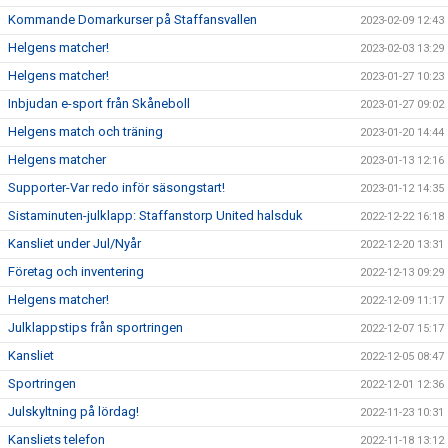
Kommande Domarkurser på Staffansvallen
2023-02-09 12:43
Helgens matcher!
2023-02-03 13:29
Helgens matcher!
2023-01-27 10:23
Inbjudan e-sport från Skåneboll
2023-01-27 09:02
Helgens match och träning
2023-01-20 14:44
Helgens matcher
2023-01-13 12:16
Supporter-Var redo inför säsongstart!
2023-01-12 14:35
Sistaminuten-julklapp: Staffanstorp United halsduk
2022-12-22 16:18
Kansliet under Jul/Nyår
2022-12-20 13:31
Företag och inventering
2022-12-13 09:29
Helgens matcher!
2022-12-09 11:17
Julklappstips från sportringen
2022-12-07 15:17
Kansliet
2022-12-05 08:47
Sportringen
2022-12-01 12:36
Julskyltning på lördag!
2022-11-23 10:31
Kansliets telefon
2022-11-18 13:12