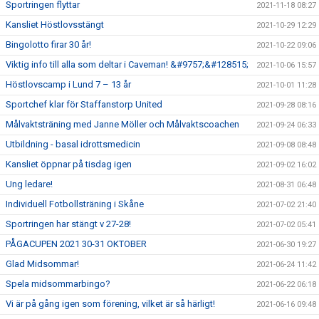
Sportringen flyttar
2021-11-18 08:27
Kansliet Höstlovsstängt
2021-10-29 12:29
Bingolotto firar 30 år!
2021-10-22 09:06
Viktig info till alla som deltar i Caveman! &#9757;&#128515;
2021-10-06 15:57
Höstlovscamp i Lund 7 – 13 år
2021-10-01 11:28
Sportchef klar för Staffanstorp United
2021-09-28 08:16
Målvaktsträning med Janne Möller och Målvaktscoachen
2021-09-24 06:33
Utbildning - basal idrottsmedicin
2021-09-08 08:48
Kansliet öppnar på tisdag igen
2021-09-02 16:02
Ung ledare!
2021-08-31 06:48
Individuell Fotbollsträning i Skåne
2021-07-02 21:40
Sportringen har stängt v 27-28!
2021-07-02 05:41
PÅGACUPEN 2021 30-31 OKTOBER
2021-06-30 19:27
Glad Midsommar!
2021-06-24 11:42
Spela midsommarbingo?
2021-06-22 06:18
Vi är på gång igen som förening, vilket är så härligt!
2021-06-16 09:48