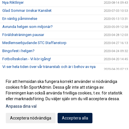
Nya Riktlinjer
2020-08-14 09:43
Glad Sommar önskar Kansliet
2020-07-03 10:53
En vänlig påminnelse
2020-05-13 13:31
Avrunda helgen som miljonär?
2020-05-09 12:58
Föräldraträningen pausar
2020-04-28 12:03
Medlemserbjudande STC Staffanstorp
2020-04-27 16:13
Bingofest i helgen?
2020-04-24 09:32
Fotbollsskolan - Vi kör igång!
2020-04-20 14:45
Vi ser hela tiden över vår tränarstab och är i behov av nya
2020-04-20 07:13
krafter för åldrarna U15-U19 framöver.
Köp Bingolotter & Sverigelotter så stödjer du Staffanstorp
För att hemsidan ska fungera korrekt använder vi nödvändiga
2020-04-17 06:15
United!
cookies från SportAdmin. Dessa går inte att stänga av.
Tjejcupen 2020 är tyvärr inställd!
2020-04-16 16:24
Föreningen kan också använda frivilliga cookies, t.ex. för statistik
eller marknadsföring. Du väljer själv om du vill acceptera dessa.
Virtuellt inträde 2020
2020-04-16 12:01
Anpassa dina val
NYHET! Digitala Bingolotter!
2020-04-08 11:54
Kansliet Påskstängt
2020-04-08 10:20
Acceptera nödvändiga
Acceptera alla
Uppdatering gällande träningar och träningsmatcher
2020-04-07 09:30