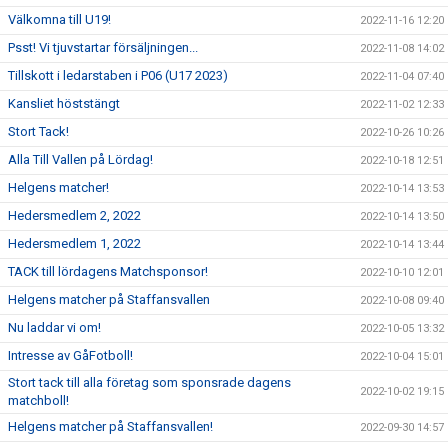
Välkomna till U19!
2022-11-16 12:20
Psst! Vi tjuvstartar försäljningen...
2022-11-08 14:02
Tillskott i ledarstaben i P06 (U17 2023)
2022-11-04 07:40
Kansliet höststängt
2022-11-02 12:33
Stort Tack!
2022-10-26 10:26
Alla Till Vallen på Lördag!
2022-10-18 12:51
Helgens matcher!
2022-10-14 13:53
Hedersmedlem 2, 2022
2022-10-14 13:50
Hedersmedlem 1, 2022
2022-10-14 13:44
TACK till lördagens Matchsponsor!
2022-10-10 12:01
Helgens matcher på Staffansvallen
2022-10-08 09:40
Nu laddar vi om!
2022-10-05 13:32
Intresse av GåFotboll!
2022-10-04 15:01
Stort tack till alla företag som sponsrade dagens
2022-10-02 19:15
matchboll!
Helgens matcher på Staffansvallen!
2022-09-30 14:57