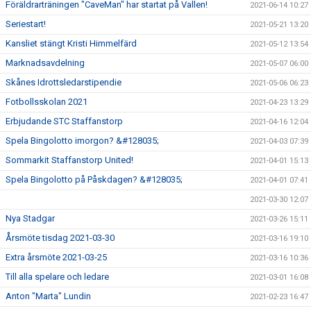
Föräldrarträningen "CaveMan" har startat på Vallen!
2021-06-14 10:27
Seriestart!
2021-05-21 13:20
Kansliet stängt Kristi Himmelfärd
2021-05-12 13:54
Marknadsavdelning
2021-05-07 06:00
Skånes Idrottsledarstipendie
2021-05-06 06:23
Fotbollsskolan 2021
2021-04-23 13:29
Erbjudande STC Staffanstorp
2021-04-16 12:04
Spela Bingolotto imorgon? &#128035;
2021-04-03 07:39
Sommarkit Staffanstorp United!
2021-04-01 15:13
Spela Bingolotto på Påskdagen? &#128035;
2021-04-01 07:41
2021-03-30 12:07
Nya Stadgar
2021-03-26 15:11
Årsmöte tisdag 2021-03-30
2021-03-16 19:10
Extra årsmöte 2021-03-25
2021-03-16 10:36
Till alla spelare och ledare
2021-03-01 16:08
Anton "Marta" Lundin
2021-02-23 16:47