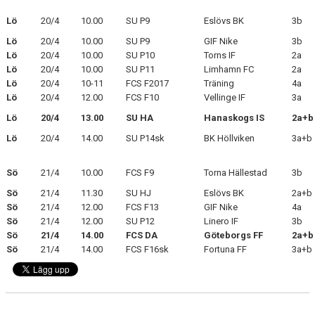
Lö
20/4
10.00
SU P9
Eslövs BK
3b
KLÄDPROFIL
Lö
20/4
10.00
SU P9
GIF Nike
3b
Lö
20/4
10.00
SU P10
Torns IF
2a
LEDARINFORMATION
Lö
20/4
10.00
SU P11
Limhamn FC
2a
Lö
20/4
10-11
FCS F2017
Träning
4a
STYRELSE/SEKTIONER
Lö
20/4
12.00
FCS F10
Vellinge IF
3a
Lö
20/4
13.00
SU HA
Hanaskogs IS
2a+b
KONTAKT/KANSLI
Lö
20/4
14.00
SU P14sk
BK Höllviken
3a+b
PARTNERS
Sö
21/4
10.00
FCS F9
Torna Hällestad
3b
OM SUFC
Sö
21/4
11.30
SU HJ
Eslövs BK
2a+b
Sö
21/4
12.00
FCS F13
GIF Nike
4a
Sö
21/4
12.00
SU P12
Linero IF
3b
Sö
21/4
14.00
FCS DA
Göteborgs FF
2a+b
Sö
21/4
14.00
FCS F16sk
Fortuna FF
3a+b