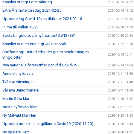
Kansliet stängt t om måndag
2021-02-23 14:32
Extra Årsmöte torsdag 2021-02-25
2021-02-18 15:12
Uppdatering Covid-19 restriktioner 2021-02-16
2021-02-17 08:35
Puma till Vallen 15/2!
2021-02-10 14:39
Spela bingolotto på nyårsafton! &#127881;
2020-12-30 20:34
Kansliet semesterstängt Jul och Nyår
2020-12-22 15:10
Staffanstorp United erbjuder gratis hemkörning av
2020-12-18 10:11
Bingolotter!
Nya nationella föreskrifter och råd Covid-19
2020-12-14 14:04
Ännu ett nyförvärv
2020-12-11 11:50
Två nya värvningar
2020-12-11 11:48
Vår nya Juniortränare
2020-12-11 11:08
Martin Silva klar
2020-12-10 16:32
Nästa nyförvärv klart!
2020-12-01 15:11
Ny Målvakt klar Herr
2020-11-25 11:55
Uppdaterade riktlinjer gällande Covid19 (2020-11-20)
2020-11-20 15:44
Ny spelare Herr
2020-11-20 11:31