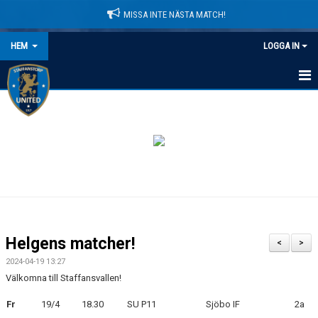
MISSA INTE NÄSTA MATCH!
HEM
LOGGA IN
HEM
NYHETER
LEDARE
MATCHER
KALENDER
Helgens matcher!
<
>
DOMARINFORMATION
2024-04-19 13:27
Välkomna till Staffansvallen!
MEDLEMSAVGIFTER
Fr
19/4
18.30
SU P11
Sjöbo IF
2a
DOKUMENT