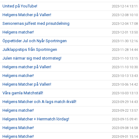
United på YouTube!
2023-12-14 13:11
Helgens Matcher på Vallen!
2023-12-08 10:10
Seniorernas julfest med prisutdelning
2023-12-04 17:08
Helgens matcher!
2023-12-01 13:50
Öppettider Jul och Nyår Sportringen
2023-11-30 12:16
Julklappstips från Sportringen
2023-11-28 14:44
Julen närmar sig med stormsteg!
2023-11-10 13:15
Helgens matcher på Vallen!
2023-11-10 10:30
Helgens matcher!
2023-10-13 13:43
Helgens Matcher på Vallen!
2023-10-06 14:42
Våra gamla Matchställ!
2023-10-03 13:13
Helgens Matcher och A-lags match ikväll!
2023-09-29 14:43
Helgens matcher!
2023-09-22 13:57
Helgens Matcher + Herrmatch lördag!
2023-09-15 09:41
Helgens Matcher!
2023-09-08 14:58
Helgens Matcher!
2023-09-01 15:14