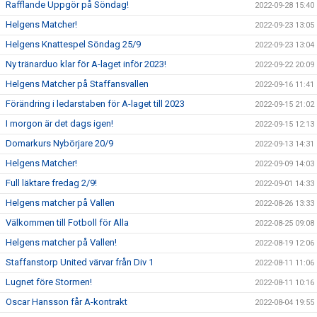
Rafflande Uppgör på Söndag!
2022-09-28 15:40
Helgens Matcher!
2022-09-23 13:05
Helgens Knattespel Söndag 25/9
2022-09-23 13:04
Ny tränarduo klar för A-laget inför 2023!
2022-09-22 20:09
Helgens Matcher på Staffansvallen
2022-09-16 11:41
Förändring i ledarstaben för A-laget till 2023
2022-09-15 21:02
I morgon är det dags igen!
2022-09-15 12:13
Domarkurs Nybörjare 20/9
2022-09-13 14:31
Helgens Matcher!
2022-09-09 14:03
Full läktare fredag 2/9!
2022-09-01 14:33
Helgens matcher på Vallen
2022-08-26 13:33
Välkommen till Fotboll för Alla
2022-08-25 09:08
Helgens matcher på Vallen!
2022-08-19 12:06
Staffanstorp United värvar från Div 1
2022-08-11 11:06
Lugnet före Stormen!
2022-08-11 10:16
Oscar Hansson får A-kontrakt
2022-08-04 19:55