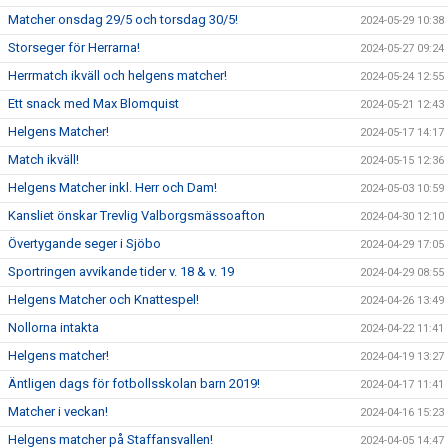
Matcher onsdag 29/5 och torsdag 30/5!
2024-05-29 10:38
Storseger för Herrarna!
2024-05-27 09:24
Herrmatch ikväll och helgens matcher!
2024-05-24 12:55
Ett snack med Max Blomquist
2024-05-21 12:43
Helgens Matcher!
2024-05-17 14:17
Match ikväll!
2024-05-15 12:36
Helgens Matcher inkl. Herr och Dam!
2024-05-03 10:59
Kansliet önskar Trevlig Valborgsmässoafton
2024-04-30 12:10
Övertygande seger i Sjöbo
2024-04-29 17:05
Sportringen avvikande tider v. 18 & v. 19
2024-04-29 08:55
Helgens Matcher och Knattespel!
2024-04-26 13:49
Nollorna intakta
2024-04-22 11:41
Helgens matcher!
2024-04-19 13:27
Äntligen dags för fotbollsskolan barn 2019!
2024-04-17 11:41
Matcher i veckan!
2024-04-16 15:23
Helgens matcher på Staffansvallen!
2024-04-05 14:47