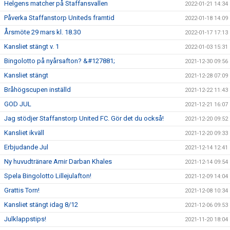
Helgens matcher på Staffansvallen
2022-01-21 14:34
Påverka Staffanstorp Uniteds framtid
2022-01-18 14:09
Årsmöte 29 mars kl. 18.30
2022-01-17 17:13
Kansliet stängt v. 1
2022-01-03 15:31
Bingolotto på nyårsafton? &#127881;
2021-12-30 09:56
Kansliet stängt
2021-12-28 07:09
Bråhögscupen inställd
2021-12-22 11:43
GOD JUL
2021-12-21 16:07
Jag stödjer Staffanstorp United FC. Gör det du också!
2021-12-20 09:52
Kansliet ikväll
2021-12-20 09:33
Erbjudande Jul
2021-12-14 12:41
Ny huvudtränare Amir Darban Khales
2021-12-14 09:54
Spela Bingolotto Lillejulafton!
2021-12-09 14:04
Grattis Torn!
2021-12-08 10:34
Kansliet stängt idag 8/12
2021-12-06 09:53
Julklappstips!
2021-11-20 18:04