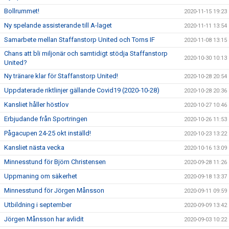
Bollrummet!
2020-11-15 19:23
Ny spelande assisterande till A-laget
2020-11-11 13:54
Samarbete mellan Staffanstorp United och Torns IF
2020-11-08 13:15
Chans att bli miljonär och samtidigt stödja Staffanstorp
2020-10-30 10:13
United?
Ny tränare klar för Staffanstorp United!
2020-10-28 20:54
Uppdaterade riktlinjer gällande Covid19 (2020-10-28)
2020-10-28 20:36
Kansliet håller höstlov
2020-10-27 10:46
Erbjudande från Sportringen
2020-10-26 11:53
Pågacupen 24-25 okt inställd!
2020-10-23 13:22
Kansliet nästa vecka
2020-10-16 13:09
Minnesstund för Björn Christensen
2020-09-28 11:26
Uppmaning om säkerhet
2020-09-18 13:37
Minnesstund för Jörgen Månsson
2020-09-11 09:59
Utbildning i september
2020-09-09 13:42
Jörgen Månsson har avlidit
2020-09-03 10:22