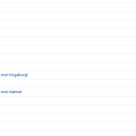
gs mot Högaborg!
s mot Halmia!