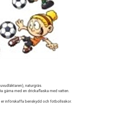
vudläktaren), naturgräs.
 Ha gärna med en drickaflaska med vatten.
 vi er införskaffa benskydd och fotbollsskor.