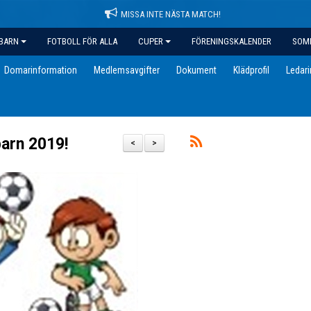
MISSA INTE NÄSTA MATCH!
BARN
FOTBOLL FÖR ALLA
CUPER
FÖRENINGSKALENDER
SOM
Domarinformation
Medlemsavgifter
Dokument
Klädprofil
Ledar
barn 2019!
<
>