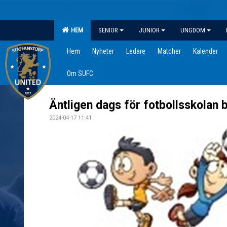
HEM
SENIOR
JUNIOR
UNGDOM
Hem
Nyheter
Ledare
Matcher
Kalender
Om SUFC
Äntligen dags för fotbollsskolan 
2024-04-17 11:41