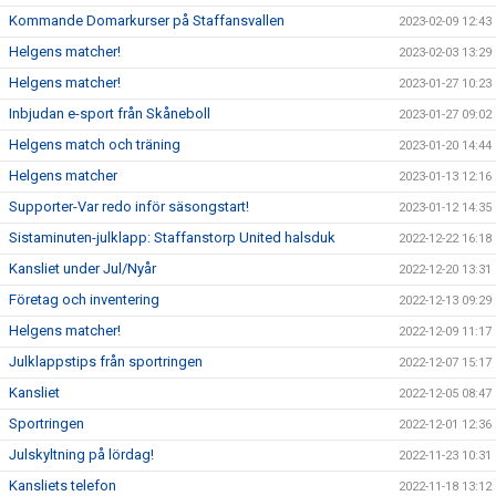
Kommande Domarkurser på Staffansvallen
2023-02-09 12:43
Helgens matcher!
2023-02-03 13:29
Helgens matcher!
2023-01-27 10:23
Inbjudan e-sport från Skåneboll
2023-01-27 09:02
Helgens match och träning
2023-01-20 14:44
Helgens matcher
2023-01-13 12:16
Supporter-Var redo inför säsongstart!
2023-01-12 14:35
Sistaminuten-julklapp: Staffanstorp United halsduk
2022-12-22 16:18
Kansliet under Jul/Nyår
2022-12-20 13:31
Företag och inventering
2022-12-13 09:29
Helgens matcher!
2022-12-09 11:17
Julklappstips från sportringen
2022-12-07 15:17
Kansliet
2022-12-05 08:47
Sportringen
2022-12-01 12:36
Julskyltning på lördag!
2022-11-23 10:31
Kansliets telefon
2022-11-18 13:12