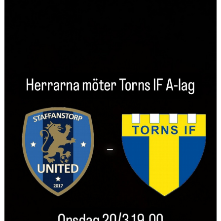
KLÄDPROFIL
LEDARINFORMATION
STYRELSE/SEKTIONER
KONTAKT/KANSLI
PARTNERS
OM SUFC