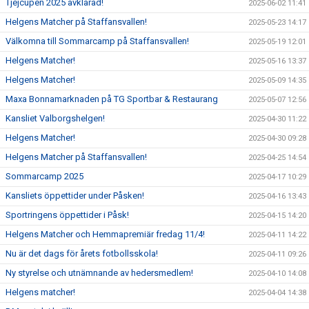
Tjejcupen 2025 avklarad!
2025-06-02 11:41
Helgens Matcher på Staffansvallen!
2025-05-23 14:17
Välkomna till Sommarcamp på Staffansvallen!
2025-05-19 12:01
Helgens Matcher!
2025-05-16 13:37
Helgens Matcher!
2025-05-09 14:35
Maxa Bonnamarknaden på TG Sportbar & Restaurang
2025-05-07 12:56
Kansliet Valborgshelgen!
2025-04-30 11:22
Helgens Matcher!
2025-04-30 09:28
Helgens Matcher på Staffansvallen!
2025-04-25 14:54
Sommarcamp 2025
2025-04-17 10:29
Kansliets öppettider under Påsken!
2025-04-16 13:43
Sportringens öppettider i Påsk!
2025-04-15 14:20
Helgens Matcher och Hemmapremiär fredag 11/4!
2025-04-11 14:22
Nu är det dags för årets fotbollsskola!
2025-04-11 09:26
Ny styrelse och utnämnande av hedersmedlem!
2025-04-10 14:08
Helgens matcher!
2025-04-04 14:38