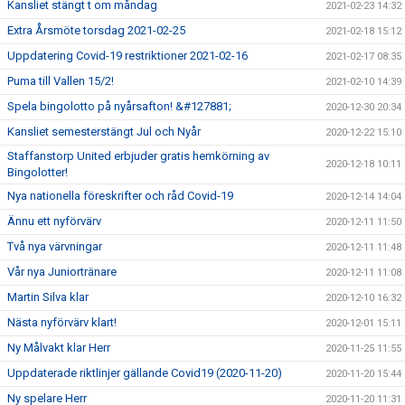
Kansliet stängt t om måndag
2021-02-23 14:32
Extra Årsmöte torsdag 2021-02-25
2021-02-18 15:12
Uppdatering Covid-19 restriktioner 2021-02-16
2021-02-17 08:35
Puma till Vallen 15/2!
2021-02-10 14:39
Spela bingolotto på nyårsafton! &#127881;
2020-12-30 20:34
Kansliet semesterstängt Jul och Nyår
2020-12-22 15:10
Staffanstorp United erbjuder gratis hemkörning av
2020-12-18 10:11
Bingolotter!
Nya nationella föreskrifter och råd Covid-19
2020-12-14 14:04
Ännu ett nyförvärv
2020-12-11 11:50
Två nya värvningar
2020-12-11 11:48
Vår nya Juniortränare
2020-12-11 11:08
Martin Silva klar
2020-12-10 16:32
Nästa nyförvärv klart!
2020-12-01 15:11
Ny Målvakt klar Herr
2020-11-25 11:55
Uppdaterade riktlinjer gällande Covid19 (2020-11-20)
2020-11-20 15:44
Ny spelare Herr
2020-11-20 11:31