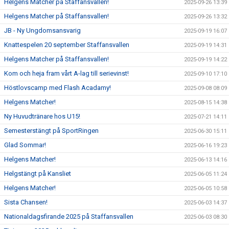
Helgens Matcher på Staffansvallen!
2025-09-26 13:39
Helgens Matcher på Staffansvallen!
2025-09-26 13:32
JB - Ny Ungdomsansvarig
2025-09-19 16:07
Knattespelen 20 september Staffansvallen
2025-09-19 14:31
Helgens Matcher på Staffansvallen!
2025-09-19 14:22
Kom och heja fram vårt A-lag till serievinst!
2025-09-10 17:10
Höstlovscamp med Flash Acadamy!
2025-09-08 08:09
Helgens Matcher!
2025-08-15 14:38
Ny Huvudtränare hos U15!
2025-07-21 14:11
Semesterstängt på SportRingen
2025-06-30 15:11
Glad Sommar!
2025-06-16 19:23
Helgens Matcher!
2025-06-13 14:16
Helgstängt på Kansliet
2025-06-05 11:24
Helgens Matcher!
2025-06-05 10:58
Sista Chansen!
2025-06-03 14:37
Nationaldagsfirande 2025 på Staffansvallen
2025-06-03 08:30