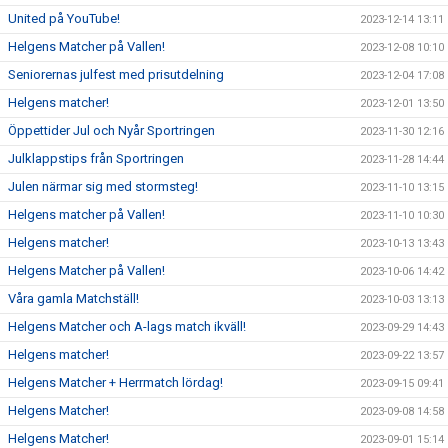
United på YouTube!
2023-12-14 13:11
Helgens Matcher på Vallen!
2023-12-08 10:10
Seniorernas julfest med prisutdelning
2023-12-04 17:08
Helgens matcher!
2023-12-01 13:50
Öppettider Jul och Nyår Sportringen
2023-11-30 12:16
Julklappstips från Sportringen
2023-11-28 14:44
Julen närmar sig med stormsteg!
2023-11-10 13:15
Helgens matcher på Vallen!
2023-11-10 10:30
Helgens matcher!
2023-10-13 13:43
Helgens Matcher på Vallen!
2023-10-06 14:42
Våra gamla Matchställ!
2023-10-03 13:13
Helgens Matcher och A-lags match ikväll!
2023-09-29 14:43
Helgens matcher!
2023-09-22 13:57
Helgens Matcher + Herrmatch lördag!
2023-09-15 09:41
Helgens Matcher!
2023-09-08 14:58
Helgens Matcher!
2023-09-01 15:14