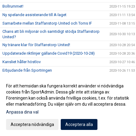
Bollrummet!
2020-11-15 19:23
Ny spelande assisterande till A-laget
2020-11-11 13:54
Samarbete mellan Staffanstorp United och Torns IF
2020-11-08 13:15
Chans att bli miljonär och samtidigt stödja Staffanstorp
2020-10-30 10:13
United?
Ny tränare klar för Staffanstorp United!
2020-10-28 20:54
Uppdaterade riktlinjer gällande Covid19 (2020-10-28)
2020-10-28 20:36
Kansliet håller höstlov
2020-10-27 10:46
Erbjudande från Sportringen
2020-10-26 11:53
Pågacupen 24-25 okt inställd!
2020-10-23 13:22
För att hemsidan ska fungera korrekt använder vi nödvändiga
Kansliet nästa vecka
2020-10-16 13:09
cookies från SportAdmin. Dessa går inte att stänga av.
Minnesstund för Björn Christensen
2020-09-28 11:26
Föreningen kan också använda frivilliga cookies, t.ex. för statistik
eller marknadsföring. Du väljer själv om du vill acceptera dessa.
Uppmaning om säkerhet
2020-09-18 13:37
Anpassa dina val
Minnesstund för Jörgen Månsson
2020-09-11 09:59
Utbildning i september
2020-09-09 13:42
Acceptera nödvändiga
Acceptera alla
Jörgen Månsson har avlidit
2020-09-03 10:22