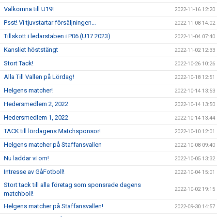
Välkomna till U19!
2022-11-16 12:20
Psst! Vi tjuvstartar försäljningen...
2022-11-08 14:02
Tillskott i ledarstaben i P06 (U17 2023)
2022-11-04 07:40
Kansliet höststängt
2022-11-02 12:33
Stort Tack!
2022-10-26 10:26
Alla Till Vallen på Lördag!
2022-10-18 12:51
Helgens matcher!
2022-10-14 13:53
Hedersmedlem 2, 2022
2022-10-14 13:50
Hedersmedlem 1, 2022
2022-10-14 13:44
TACK till lördagens Matchsponsor!
2022-10-10 12:01
Helgens matcher på Staffansvallen
2022-10-08 09:40
Nu laddar vi om!
2022-10-05 13:32
Intresse av GåFotboll!
2022-10-04 15:01
Stort tack till alla företag som sponsrade dagens
2022-10-02 19:15
matchboll!
Helgens matcher på Staffansvallen!
2022-09-30 14:57