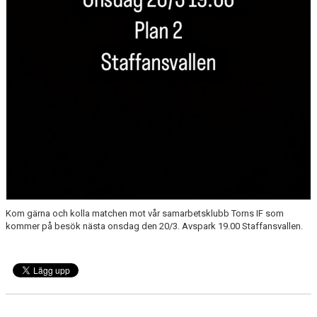
Kom gärna och kolla matchen mot vår samarbetsklubb Torns IF som
kommer på besök nästa onsdag den 20/3. Avspark 19.00 Staffansvallen.