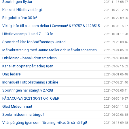
Sportringen flyttar
2021-11-18 08:27
Kansliet Höstlovsstängt
2021-10-29 12:29
Bingolotto firar 30 år!
2021-10-22 09:06
Viktig info till alla som deltar i Caveman! &#9757;&#128515;
2021-10-06 15:57
Höstlovscamp i Lund 7 – 13 år
2021-10-01 11:28
Sportchef klar för Staffanstorp United
2021-09-28 08:16
Målvaktsträning med Janne Möller och Målvaktscoachen
2021-09-24 06:33
Utbildning - basal idrottsmedicin
2021-09-08 08:48
Kansliet öppnar på tisdag igen
2021-09-02 16:02
Ung ledare!
2021-08-31 06:48
Individuell Fotbollsträning i Skåne
2021-07-02 21:40
Sportringen har stängt v 27-28!
2021-07-02 05:41
PÅGACUPEN 2021 30-31 OKTOBER
2021-06-30 19:27
Glad Midsommar!
2021-06-24 11:42
Spela midsommarbingo?
2021-06-22 06:18
Vi är på gång igen som förening, vilket är så härligt!
2021-06-16 09:48