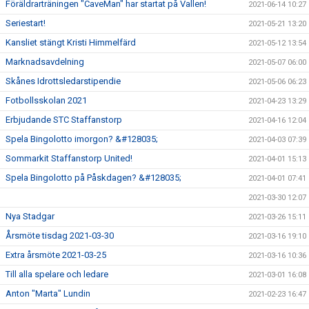
Föräldrarträningen "CaveMan" har startat på Vallen!
2021-06-14 10:27
Seriestart!
2021-05-21 13:20
Kansliet stängt Kristi Himmelfärd
2021-05-12 13:54
Marknadsavdelning
2021-05-07 06:00
Skånes Idrottsledarstipendie
2021-05-06 06:23
Fotbollsskolan 2021
2021-04-23 13:29
Erbjudande STC Staffanstorp
2021-04-16 12:04
Spela Bingolotto imorgon? &#128035;
2021-04-03 07:39
Sommarkit Staffanstorp United!
2021-04-01 15:13
Spela Bingolotto på Påskdagen? &#128035;
2021-04-01 07:41
2021-03-30 12:07
Nya Stadgar
2021-03-26 15:11
Årsmöte tisdag 2021-03-30
2021-03-16 19:10
Extra årsmöte 2021-03-25
2021-03-16 10:36
Till alla spelare och ledare
2021-03-01 16:08
Anton "Marta" Lundin
2021-02-23 16:47