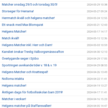
Matcher onsdag 29/5 och torsdag 30/5!
2024-05-29 10:38
Storseger för Herrarna!
2024-05-27 09:24
Herrmatch ikväll och helgens matcher!
2024-05-24 12:55
Ett snack med Max Blomquist
2024-05-21 12:43
Helgens Matcher!
2024-05-17 14:17
Match ikväll!
2024-05-15 12:36
Helgens Matcher inkl. Herr och Dam!
2024-05-03 10:59
Kansliet önskar Trevlig Valborgsmässoafton
2024-04-30 12:10
Övertygande seger i Sjöbo
2024-04-29 17:05
Sportringen avvikande tider v. 18 & v. 19
2024-04-29 08:55
Helgens Matcher och Knattespel!
2024-04-26 13:49
Nollorna intakta
2024-04-22 11:41
Helgens matcher!
2024-04-19 13:27
Äntligen dags för fotbollsskolan barn 2019!
2024-04-17 11:41
Matcher i veckan!
2024-04-16 15:23
Helgens matcher på Staffansvallen!
2024-04-05 14:47