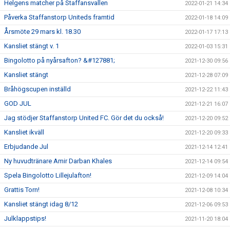
Helgens matcher på Staffansvallen
2022-01-21 14:34
Påverka Staffanstorp Uniteds framtid
2022-01-18 14:09
Årsmöte 29 mars kl. 18.30
2022-01-17 17:13
Kansliet stängt v. 1
2022-01-03 15:31
Bingolotto på nyårsafton? &#127881;
2021-12-30 09:56
Kansliet stängt
2021-12-28 07:09
Bråhögscupen inställd
2021-12-22 11:43
GOD JUL
2021-12-21 16:07
Jag stödjer Staffanstorp United FC. Gör det du också!
2021-12-20 09:52
Kansliet ikväll
2021-12-20 09:33
Erbjudande Jul
2021-12-14 12:41
Ny huvudtränare Amir Darban Khales
2021-12-14 09:54
Spela Bingolotto Lillejulafton!
2021-12-09 14:04
Grattis Torn!
2021-12-08 10:34
Kansliet stängt idag 8/12
2021-12-06 09:53
Julklappstips!
2021-11-20 18:04