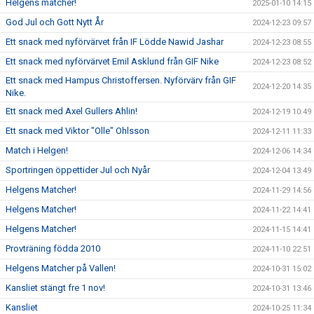
Helgens matcher!
2025-01-10 14:15
God Jul och Gott Nytt År
2024-12-23 09:57
Ett snack med nyförvärvet från IF Lödde Nawid Jashar
2024-12-23 08:55
Ett snack med nyförvärvet Emil Asklund från GIF Nike
2024-12-23 08:52
Ett snack med Hampus Christoffersen. Nyförvärv från GIF
2024-12-20 14:35
Nike.
Ett snack med Axel Gullers Ahlin!
2024-12-19 10:49
Ett snack med Viktor "Olle" Ohlsson
2024-12-11 11:33
Match i Helgen!
2024-12-06 14:34
Sportringen öppettider Jul och Nyår
2024-12-04 13:49
Helgens Matcher!
2024-11-29 14:56
Helgens Matcher!
2024-11-22 14:41
Helgens Matcher!
2024-11-15 14:41
Provträning födda 2010
2024-11-10 22:51
Helgens Matcher på Vallen!
2024-10-31 15:02
Kansliet stängt fre 1 nov!
2024-10-31 13:46
Kansliet
2024-10-25 11:34