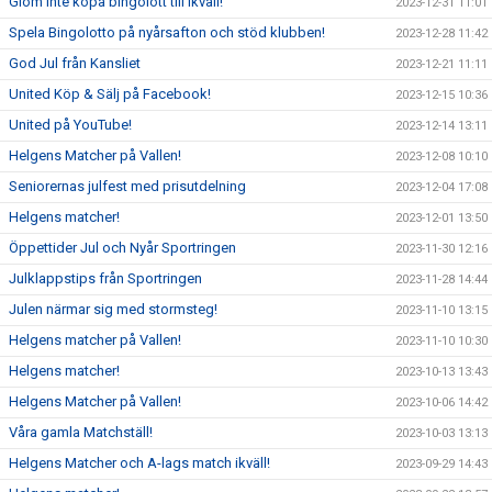
Glöm inte köpa bingolott till ikväll!
2023-12-31 11:01
Spela Bingolotto på nyårsafton och stöd klubben!
2023-12-28 11:42
God Jul från Kansliet
2023-12-21 11:11
United Köp & Sälj på Facebook!
2023-12-15 10:36
United på YouTube!
2023-12-14 13:11
Helgens Matcher på Vallen!
2023-12-08 10:10
Seniorernas julfest med prisutdelning
2023-12-04 17:08
Helgens matcher!
2023-12-01 13:50
Öppettider Jul och Nyår Sportringen
2023-11-30 12:16
Julklappstips från Sportringen
2023-11-28 14:44
Julen närmar sig med stormsteg!
2023-11-10 13:15
Helgens matcher på Vallen!
2023-11-10 10:30
Helgens matcher!
2023-10-13 13:43
Helgens Matcher på Vallen!
2023-10-06 14:42
Våra gamla Matchställ!
2023-10-03 13:13
Helgens Matcher och A-lags match ikväll!
2023-09-29 14:43