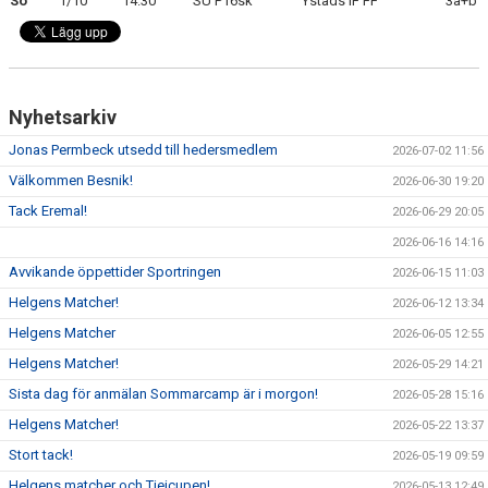
Sö
1/10
14.30
SU P16sk
Ystads IF FF
3a+b
Nyhetsarkiv
Jonas Permbeck utsedd till hedersmedlem
2026-07-02 11:56
Välkommen Besnik!
2026-06-30 19:20
Tack Eremal!
2026-06-29 20:05
2026-06-16 14:16
Avvikande öppettider Sportringen
2026-06-15 11:03
Helgens Matcher!
2026-06-12 13:34
Helgens Matcher
2026-06-05 12:55
Helgens Matcher!
2026-05-29 14:21
Sista dag för anmälan Sommarcamp är i morgon!
2026-05-28 15:16
Helgens Matcher!
2026-05-22 13:37
Stort tack!
2026-05-19 09:59
Helgens matcher och Tjejcupen!
2026-05-13 12:49