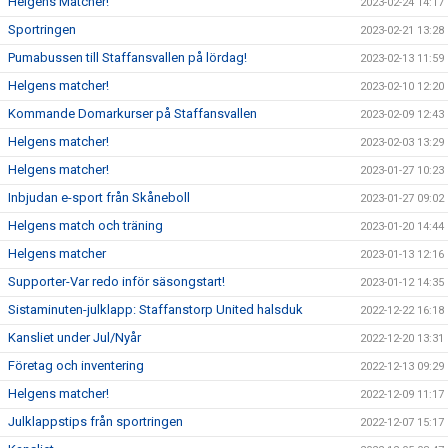
Helgens Matcher!
2023-02-24 14:17
Sportringen
2023-02-21 13:28
Pumabussen till Staffansvallen på lördag!
2023-02-13 11:59
Helgens matcher!
2023-02-10 12:20
Kommande Domarkurser på Staffansvallen
2023-02-09 12:43
Helgens matcher!
2023-02-03 13:29
Helgens matcher!
2023-01-27 10:23
Inbjudan e-sport från Skåneboll
2023-01-27 09:02
Helgens match och träning
2023-01-20 14:44
Helgens matcher
2023-01-13 12:16
Supporter-Var redo inför säsongstart!
2023-01-12 14:35
Sistaminuten-julklapp: Staffanstorp United halsduk
2022-12-22 16:18
Kansliet under Jul/Nyår
2022-12-20 13:31
Företag och inventering
2022-12-13 09:29
Helgens matcher!
2022-12-09 11:17
Julklappstips från sportringen
2022-12-07 15:17