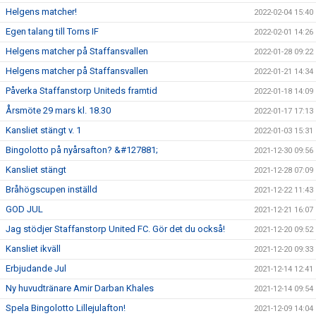
Helgens matcher!
2022-02-04 15:40
Egen talang till Torns IF
2022-02-01 14:26
Helgens matcher på Staffansvallen
2022-01-28 09:22
Helgens matcher på Staffansvallen
2022-01-21 14:34
Påverka Staffanstorp Uniteds framtid
2022-01-18 14:09
Årsmöte 29 mars kl. 18.30
2022-01-17 17:13
Kansliet stängt v. 1
2022-01-03 15:31
Bingolotto på nyårsafton? &#127881;
2021-12-30 09:56
Kansliet stängt
2021-12-28 07:09
Bråhögscupen inställd
2021-12-22 11:43
GOD JUL
2021-12-21 16:07
Jag stödjer Staffanstorp United FC. Gör det du också!
2021-12-20 09:52
Kansliet ikväll
2021-12-20 09:33
Erbjudande Jul
2021-12-14 12:41
Ny huvudtränare Amir Darban Khales
2021-12-14 09:54
Spela Bingolotto Lillejulafton!
2021-12-09 14:04