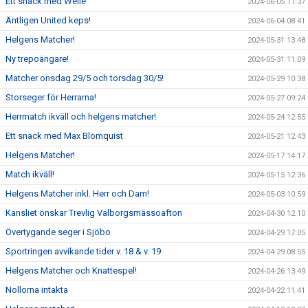
Ett snack med Welle
2024-06-05 11:37
Äntligen United keps!
2024-06-04 08:41
Helgens Matcher!
2024-05-31 13:48
Ny trepoängare!
2024-05-31 11:09
Matcher onsdag 29/5 och torsdag 30/5!
2024-05-29 10:38
Storseger för Herrarna!
2024-05-27 09:24
Herrmatch ikväll och helgens matcher!
2024-05-24 12:55
Ett snack med Max Blomquist
2024-05-21 12:43
Helgens Matcher!
2024-05-17 14:17
Match ikväll!
2024-05-15 12:36
Helgens Matcher inkl. Herr och Dam!
2024-05-03 10:59
Kansliet önskar Trevlig Valborgsmässoafton
2024-04-30 12:10
Övertygande seger i Sjöbo
2024-04-29 17:05
Sportringen avvikande tider v. 18 & v. 19
2024-04-29 08:55
Helgens Matcher och Knattespel!
2024-04-26 13:49
Nollorna intakta
2024-04-22 11:41