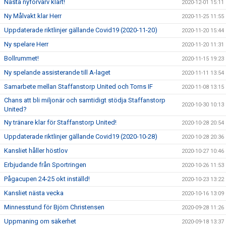
Nästa nyförvärv klart!
2020-12-01 15:11
Ny Målvakt klar Herr
2020-11-25 11:55
Uppdaterade riktlinjer gällande Covid19 (2020-11-20)
2020-11-20 15:44
Ny spelare Herr
2020-11-20 11:31
Bollrummet!
2020-11-15 19:23
Ny spelande assisterande till A-laget
2020-11-11 13:54
Samarbete mellan Staffanstorp United och Torns IF
2020-11-08 13:15
Chans att bli miljonär och samtidigt stödja Staffanstorp
2020-10-30 10:13
United?
Ny tränare klar för Staffanstorp United!
2020-10-28 20:54
Uppdaterade riktlinjer gällande Covid19 (2020-10-28)
2020-10-28 20:36
Kansliet håller höstlov
2020-10-27 10:46
Erbjudande från Sportringen
2020-10-26 11:53
Pågacupen 24-25 okt inställd!
2020-10-23 13:22
Kansliet nästa vecka
2020-10-16 13:09
Minnesstund för Björn Christensen
2020-09-28 11:26
Uppmaning om säkerhet
2020-09-18 13:37