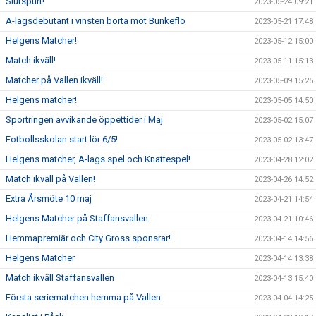
Slutspurt!
2023-05-24 09:21
A-lagsdebutant i vinsten borta mot Bunkeflo
2023-05-21 17:48
Helgens Matcher!
2023-05-12 15:00
Match ikväll!
2023-05-11 15:13
Matcher på Vallen ikväll!
2023-05-09 15:25
Helgens matcher!
2023-05-05 14:50
Sportringen avvikande öppettider i Maj
2023-05-02 15:07
Fotbollsskolan start lör 6/5!
2023-05-02 13:47
Helgens matcher, A-lags spel och Knattespel!
2023-04-28 12:02
Match ikväll på Vallen!
2023-04-26 14:52
Extra Årsmöte 10 maj
2023-04-21 14:54
Helgens Matcher på Staffansvallen
2023-04-21 10:46
Hemmapremiär och City Gross sponsrar!
2023-04-14 14:56
Helgens Matcher
2023-04-14 13:38
Match ikväll Staffansvallen
2023-04-13 15:40
Första seriematchen hemma på Vallen
2023-04-04 14:25