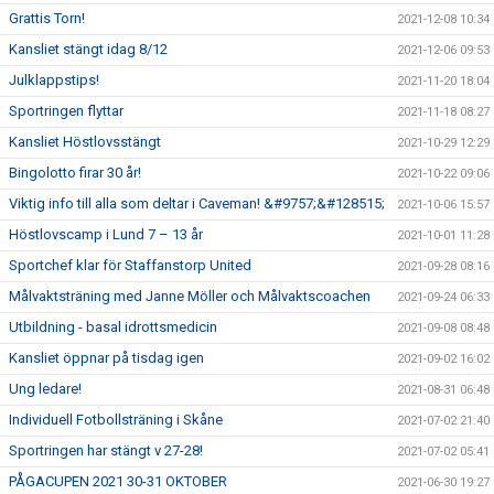
Grattis Torn!
2021-12-08 10:34
Kansliet stängt idag 8/12
2021-12-06 09:53
Julklappstips!
2021-11-20 18:04
Sportringen flyttar
2021-11-18 08:27
Kansliet Höstlovsstängt
2021-10-29 12:29
Bingolotto firar 30 år!
2021-10-22 09:06
Viktig info till alla som deltar i Caveman! &#9757;&#128515;
2021-10-06 15:57
Höstlovscamp i Lund 7 – 13 år
2021-10-01 11:28
Sportchef klar för Staffanstorp United
2021-09-28 08:16
Målvaktsträning med Janne Möller och Målvaktscoachen
2021-09-24 06:33
Utbildning - basal idrottsmedicin
2021-09-08 08:48
Kansliet öppnar på tisdag igen
2021-09-02 16:02
Ung ledare!
2021-08-31 06:48
Individuell Fotbollsträning i Skåne
2021-07-02 21:40
Sportringen har stängt v 27-28!
2021-07-02 05:41
PÅGACUPEN 2021 30-31 OKTOBER
2021-06-30 19:27