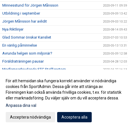
Minnesstund för Jörgen Månsson
2020-09-11 09:59
Utbildning i september
2020-09-09 13:42
Jörgen Månsson har avlidit
2020-09-03 10:22
Nya Riktlinjer
2020-08-14 09:43
Glad Sommar önskar Kansliet
2020-07-03 10:53
En vänlig påminnelse
2020-05-13 13:31
Avrunda helgen som miljonär?
2020-05-09 12:58
Föräldraträningen pausar
2020-04-28 12:03
Medlemserbjudande STC Staffanstorp
2020-04-27 16:13
Bingofest i helgen?
2020-04-24 09:32
För att hemsidan ska fungera korrekt använder vi nödvändiga
Fotbollsskolan - Vi kör igång!
2020-04-20 14:45
cookies från SportAdmin. Dessa går inte att stänga av.
Föreningen kan också använda frivilliga cookies, t.ex. för statistik
Vi ser hela tiden över vår tränarstab och är i behov av nya
2020-04-20 07:13
eller marknadsföring. Du väljer själv om du vill acceptera dessa.
krafter för åldrarna U15-U19 framöver.
Köp Bingolotter & Sverigelotter så stödjer du Staffanstorp
Anpassa dina val
2020-04-17 06:15
United!
Acceptera nödvändiga
Acceptera alla
Tjejcupen 2020 är tyvärr inställd!
2020-04-16 16:24
Virtuellt inträde 2020
2020-04-16 12:01