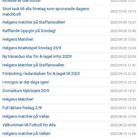
Intresse av GåFotboll!
2022-10-04 15:01
Stort tack till alla företag som sponsrade dagens
2022-10-02 19:15
matchboll!
Helgens matcher på Staffansvallen!
2022-09-30 14:57
Rafflande Uppgör på Söndag!
2022-09-28 15:40
Helgens Matcher!
2022-09-23 13:05
Helgens Knattespel Söndag 25/9
2022-09-23 13:04
Ny tränarduo klar för A-laget inför 2023!
2022-09-22 20:09
Helgens Matcher på Staffansvallen
2022-09-16 11:41
Förändring i ledarstaben för A-laget till 2023
2022-09-15 21:02
I morgon är det dags igen!
2022-09-15 12:13
Domarkurs Nybörjare 20/9
2022-09-13 14:31
Helgens Matcher!
2022-09-09 14:03
Full läktare fredag 2/9!
2022-09-01 14:33
Helgens matcher på Vallen
2022-08-26 13:33
Välkommen till Fotboll för Alla
2022-08-25 09:08
Helgens matcher på Vallen!
2022-08-19 12:06