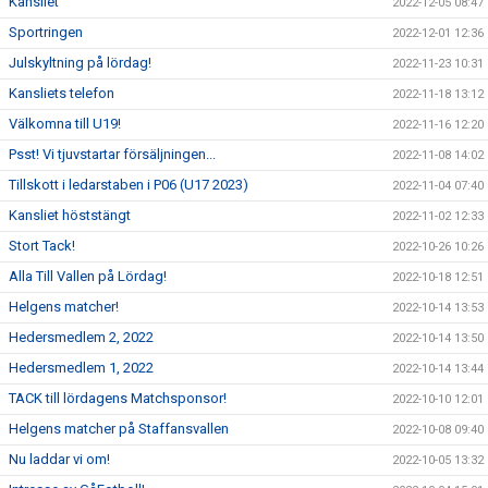
Kansliet
2022-12-05 08:47
Sportringen
2022-12-01 12:36
Julskyltning på lördag!
2022-11-23 10:31
Kansliets telefon
2022-11-18 13:12
Välkomna till U19!
2022-11-16 12:20
Psst! Vi tjuvstartar försäljningen...
2022-11-08 14:02
Tillskott i ledarstaben i P06 (U17 2023)
2022-11-04 07:40
Kansliet höststängt
2022-11-02 12:33
Stort Tack!
2022-10-26 10:26
Alla Till Vallen på Lördag!
2022-10-18 12:51
Helgens matcher!
2022-10-14 13:53
Hedersmedlem 2, 2022
2022-10-14 13:50
Hedersmedlem 1, 2022
2022-10-14 13:44
TACK till lördagens Matchsponsor!
2022-10-10 12:01
Helgens matcher på Staffansvallen
2022-10-08 09:40
Nu laddar vi om!
2022-10-05 13:32