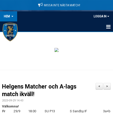
MISSA INTE NÄSTA MATCH!
HEM
LOGGA IN
HEM
NYHETER
LEDARE
MATCHER
KALENDER
Helgens Matcher och A-lags
<
>
DOMARINFORMATION
match ikväll!
2023-09-29 14:43
MEDLEMSAVGIFTER
Välkomna!
Fr
29/9
18.00
SU P13
S Sandby IF
3a+b
DOKUMENT