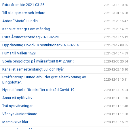
Extra årsmöte 2021-03-25
2021-03-16 10:36
Till alla spelare och ledare
2021-03-01 16:08
Anton "Marta" Lundin
2021-02-23 16:47
Kansliet stängt t om måndag
2021-02-23 14:32
Extra Årsmöte torsdag 2021-02-25
2021-02-18 15:12
Uppdatering Covid-19 restriktioner 2021-02-16
2021-02-17 08:35
Puma till Vallen 15/2!
2021-02-10 14:39
Spela bingolotto på nyårsafton! &#127881;
2020-12-30 20:34
Kansliet semesterstängt Jul och Nyår
2020-12-22 15:10
Staffanstorp United erbjuder gratis hemkörning av
2020-12-18 10:11
Bingolotter!
Nya nationella föreskrifter och råd Covid-19
2020-12-14 14:04
Ännu ett nyförvärv
2020-12-11 11:50
Två nya värvningar
2020-12-11 11:48
Vår nya Juniortränare
2020-12-11 11:08
Martin Silva klar
2020-12-10 16:32