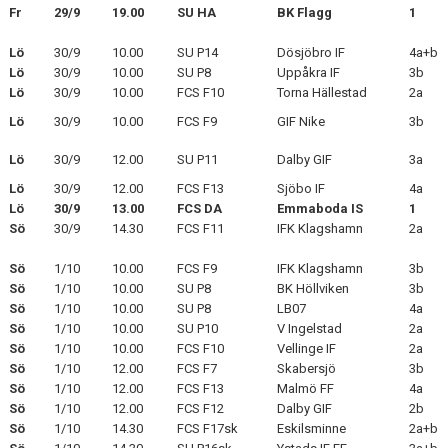
Fr
29/9
19.00
SU HA
BK Flagg
1
KLÄDPROFIL
Lö
30/9
10.00
SU P14
Dösjöbro IF
4a+b
Lö
30/9
10.00
SU P8
Uppåkra IF
3b
LEDARINFORMATION
Lö
30/9
10.00
FCS F10
Torna Hällestad
2a
Lö
30/9
10.00
FCS F9
GIF Nike
3b
STYRELSE/SEKTIONER
Lö
30/9
12.00
SU P11
Dalby GIF
3a
KONTAKT/KANSLI
Lö
30/9
12.00
FCS F13
Sjöbo IF
4a
Lö
30/9
13.00
FCS DA
Emmaboda IS
1
PARTNERS
Sö
30/9
14.30
FCS F11
IFK Klagshamn
2a
OM SUFC
Sö
1/10
10.00
FCS F9
IFK Klagshamn
3b
Sö
1/10
10.00
SU P8
BK Höllviken
3b
Sö
1/10
10.00
SU P8
LB07
4a
Sö
1/10
10.00
SU P10
V Ingelstad
2a
Sö
1/10
10.00
FCS F10
Vellinge IF
2a
Sö
1/10
12.00
FCS F7
Skabersjö
3b
Sö
1/10
12.00
FCS F13
Malmö FF
4a
Sö
1/10
12.00
FCS F12
Dalby GIF
2b
Sö
1/10
14.30
FCS F17sk
Eskilsminne
2a+b