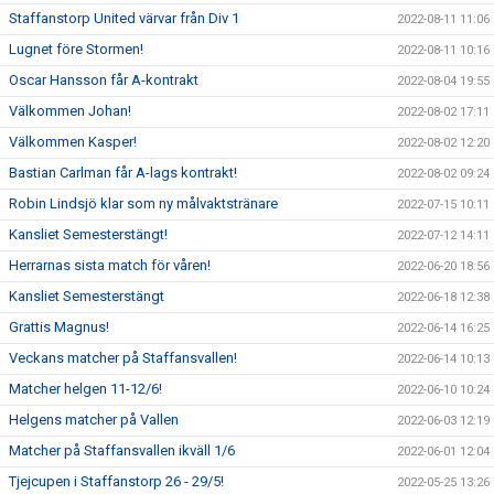
Staffanstorp United värvar från Div 1
2022-08-11 11:06
Lugnet före Stormen!
2022-08-11 10:16
Oscar Hansson får A-kontrakt
2022-08-04 19:55
Välkommen Johan!
2022-08-02 17:11
Välkommen Kasper!
2022-08-02 12:20
Bastian Carlman får A-lags kontrakt!
2022-08-02 09:24
Robin Lindsjö klar som ny målvaktstränare
2022-07-15 10:11
Kansliet Semesterstängt!
2022-07-12 14:11
Herrarnas sista match för våren!
2022-06-20 18:56
Kansliet Semesterstängt
2022-06-18 12:38
Grattis Magnus!
2022-06-14 16:25
Veckans matcher på Staffansvallen!
2022-06-14 10:13
Matcher helgen 11-12/6!
2022-06-10 10:24
Helgens matcher på Vallen
2022-06-03 12:19
Matcher på Staffansvallen ikväll 1/6
2022-06-01 12:04
Tjejcupen i Staffanstorp 26 - 29/5!
2022-05-25 13:26