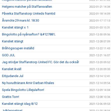
Helgens matcher på Staffansvallen
2022-01-21 14:34
Påverka Staffanstorp Uniteds framtid
2022-01-18 14:09
Årsmöte 29 mars kl. 18.30
2022-01-17 17:13
Kansliet stängt v. 1
2022-01-03 15:31
Bingolotto på nyårsafton? &#127881;
2021-12-30 09:56
Kansliet stängt
2021-12-28 07:09
Bråhögscupen inställd
2021-12-22 11:43
GOD JUL
2021-12-21 16:07
Jag stödjer Staffanstorp United FC. Gör det du också!
2021-12-20 09:52
Kansliet ikväll
2021-12-20 09:33
Erbjudande Jul
2021-12-14 12:41
Ny huvudtränare Amir Darban Khales
2021-12-14 09:54
Spela Bingolotto Lillejulafton!
2021-12-09 14:04
Grattis Torn!
2021-12-08 10:34
Kansliet stängt idag 8/12
2021-12-06 09:53
Julklappstips!
2021-11-20 18:04