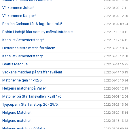
Välkommen Johan!
2022-08-02 17:11
Välkommen Kasper!
2022-08-02 12:20
Bastian Carlman får A-lags kontrakt!
2022-08-02 09:24
Robin Lindsjö klar som ny målvaktstränare
2022-07-15 10:11
Kansliet Semesterstängt!
2022-07-12 14:11
Herrarnas sista match för våren!
2022-06-20 18:56
Kansliet Semesterstängt
2022-06-18 12:38
Grattis Magnus!
2022-06-14 16:25
Veckans matcher på Staffansvallen!
2022-06-14 10:13
Matcher helgen 11-12/6!
2022-06-10 10:24
Helgens matcher på Vallen
2022-06-03 12:19
Matcher på Staffansvallen ikväll 1/6
2022-06-01 12:04
Tjejcupen i Staffanstorp 26 - 29/5!
2022-05-25 13:26
Helgens Matcher!
2022-05-20 15:14
Helgens matcher!
2022-05-13 13:42
Helgens matcher på Vallen
2022-05-06 09:58