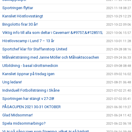
Sportringen flyttar
2021-11-18 08:27
Kansliet Höstlovsstängt
2021-10-29 12:29
Bingolotto firar 30 år!
2021-10-22 09:06
Viktig info till alla som deltar i Caveman! &#9757;&#128515;
2021-10-06 15:57
Höstlovscamp i Lund 7 – 13 år
2021-10-01 11:28
Sportchef klar för Staffanstorp United
2021-09-28 08:16
Målvaktsträning med Janne Möller och Målvaktscoachen
2021-09-24 06:33
Utbildning - basal idrottsmedicin
2021-09-08 08:48
Kansliet öppnar på tisdag igen
2021-09-02 16:02
Ung ledare!
2021-08-31 06:48
Individuell Fotbollsträning i Skåne
2021-07-02 21:40
Sportringen har stängt v 27-28!
2021-07-02 05:41
PÅGACUPEN 2021 30-31 OKTOBER
2021-06-30 19:27
Glad Midsommar!
2021-06-24 11:42
Spela midsommarbingo?
2021-06-22 06:18
Vi är på gång igen som förening, vilket är så härligt!
2021-06-16 09:48