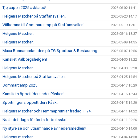
Tjejcupen 2025 avklarad!
2025-06-02 11:41
Helgens Matcher på Staffansvallen!
2025-05-23 14:17
Välkomna till Sommarcamp på Staffansvallen!
2025-05-19 12:01
Helgens Matcher!
2025-05-16 13:37
Helgens Matcher!
2025-05-09 14:35
Maxa Bonnamarknaden på TG Sportbar & Restaurang
2025-05-07 12:56
Kansliet Valborgshelgen!
2025-04-30 11:22
Helgens Matcher!
2025-04-30 09:28
Helgens Matcher på Staffansvallen!
2025-04-25 14:54
Sommarcamp 2025
2025-04-17 10:29
Kansliets öppettider under Påsken!
2025-04-16 13:43
Sportringens öppettider i Påsk!
2025-04-15 14:20
Helgens Matcher och Hemmapremiär fredag 11/4!
2025-04-11 14:22
Nu är det dags för årets fotbollsskola!
2025-04-11 09:26
Ny styrelse och utnämnande av hedersmedlem!
2025-04-10 14:08
Helgens matcher!
2025-04-04 14:38