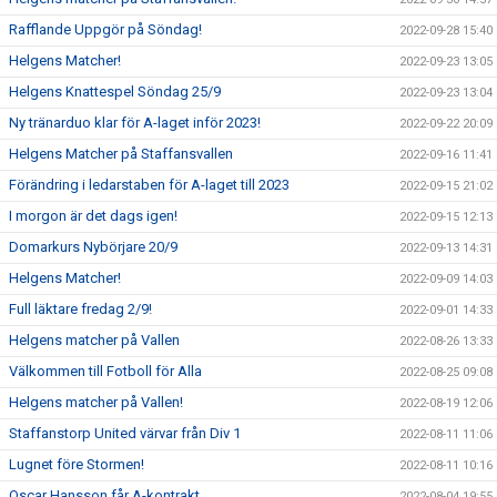
Rafflande Uppgör på Söndag!
2022-09-28 15:40
Helgens Matcher!
2022-09-23 13:05
Helgens Knattespel Söndag 25/9
2022-09-23 13:04
Ny tränarduo klar för A-laget inför 2023!
2022-09-22 20:09
Helgens Matcher på Staffansvallen
2022-09-16 11:41
Förändring i ledarstaben för A-laget till 2023
2022-09-15 21:02
I morgon är det dags igen!
2022-09-15 12:13
Domarkurs Nybörjare 20/9
2022-09-13 14:31
Helgens Matcher!
2022-09-09 14:03
Full läktare fredag 2/9!
2022-09-01 14:33
Helgens matcher på Vallen
2022-08-26 13:33
Välkommen till Fotboll för Alla
2022-08-25 09:08
Helgens matcher på Vallen!
2022-08-19 12:06
Staffanstorp United värvar från Div 1
2022-08-11 11:06
Lugnet före Stormen!
2022-08-11 10:16
Oscar Hansson får A-kontrakt
2022-08-04 19:55