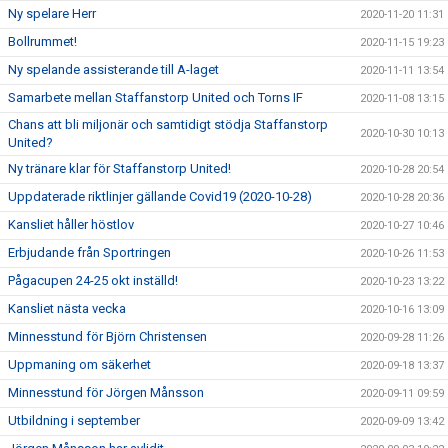
Ny spelare Herr
2020-11-20 11:31
Bollrummet!
2020-11-15 19:23
Ny spelande assisterande till A-laget
2020-11-11 13:54
Samarbete mellan Staffanstorp United och Torns IF
2020-11-08 13:15
Chans att bli miljonär och samtidigt stödja Staffanstorp
2020-10-30 10:13
United?
Ny tränare klar för Staffanstorp United!
2020-10-28 20:54
Uppdaterade riktlinjer gällande Covid19 (2020-10-28)
2020-10-28 20:36
Kansliet håller höstlov
2020-10-27 10:46
Erbjudande från Sportringen
2020-10-26 11:53
Pågacupen 24-25 okt inställd!
2020-10-23 13:22
Kansliet nästa vecka
2020-10-16 13:09
Minnesstund för Björn Christensen
2020-09-28 11:26
Uppmaning om säkerhet
2020-09-18 13:37
Minnesstund för Jörgen Månsson
2020-09-11 09:59
Utbildning i september
2020-09-09 13:42