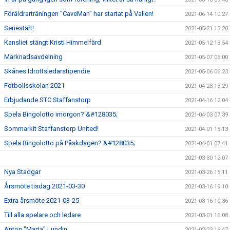
Föräldrarträningen "CaveMan" har startat på Vallen!
2021-06-14 10:27
Seriestart!
2021-05-21 13:20
Kansliet stängt Kristi Himmelfärd
2021-05-12 13:54
Marknadsavdelning
2021-05-07 06:00
Skånes Idrottsledarstipendie
2021-05-06 06:23
Fotbollsskolan 2021
2021-04-23 13:29
Erbjudande STC Staffanstorp
2021-04-16 12:04
Spela Bingolotto imorgon? &#128035;
2021-04-03 07:39
Sommarkit Staffanstorp United!
2021-04-01 15:13
Spela Bingolotto på Påskdagen? &#128035;
2021-04-01 07:41
2021-03-30 12:07
Nya Stadgar
2021-03-26 15:11
Årsmöte tisdag 2021-03-30
2021-03-16 19:10
Extra årsmöte 2021-03-25
2021-03-16 10:36
Till alla spelare och ledare
2021-03-01 16:08
Anton "Marta" Lundin
2021-02-23 16:47