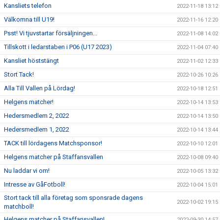
Kansliets telefon
2022-11-18 13:12
Välkomna till U19!
2022-11-16 12:20
Psst! Vi tjuvstartar försäljningen...
2022-11-08 14:02
Tillskott i ledarstaben i P06 (U17 2023)
2022-11-04 07:40
Kansliet höststängt
2022-11-02 12:33
Stort Tack!
2022-10-26 10:26
Alla Till Vallen på Lördag!
2022-10-18 12:51
Helgens matcher!
2022-10-14 13:53
Hedersmedlem 2, 2022
2022-10-14 13:50
Hedersmedlem 1, 2022
2022-10-14 13:44
TACK till lördagens Matchsponsor!
2022-10-10 12:01
Helgens matcher på Staffansvallen
2022-10-08 09:40
Nu laddar vi om!
2022-10-05 13:32
Intresse av GåFotboll!
2022-10-04 15:01
Stort tack till alla företag som sponsrade dagens
2022-10-02 19:15
matchboll!
Helgens matcher på Staffansvallen!
2022-09-30 14:57