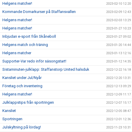
Helgens matcher!
2023-02-10 12:20
Kommande Domarkurser på Staffansvallen
2023-02-09 12:43
Helgens matcher!
2023-02-03 13:29
Helgens matcher!
2023-01-27 10:23
Inbjudan e-sport från Skåneboll
2023-01-27 09:02
Helgens match och träning
2023-01-20 14:44
Helgens matcher
2023-01-13 12:16
Supporter-Var redo inför säsongstart!
2023-01-12 14:35
Sistaminuten-julklapp: Staffanstorp United halsduk
2022-12-22 16:18
Kansliet under Jul/Nyår
2022-12-20 13:31
Företag och inventering
2022-12-13 09:29
Helgens matcher!
2022-12-09 11:17
Julklappstips från sportringen
2022-12-07 15:17
Kansliet
2022-12-05 08:47
Sportringen
2022-12-01 12:36
Julskyltning på lördag!
2022-11-23 10:31