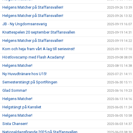
Helgens Matcher på Staffansvallen!
2025-09-26 13:39
Helgens Matcher på Staffansvallen!
2025-09-26 13:32
JB - Ny Ungdomsansvarig
2025-09-19 16:07
Knattespelen 20 september Staffansvallen
2025-09-19 14:31
Helgens Matcher på Staffansvallen!
2025-09-19 14:22
Kom och heja fram vårt A-lag till serievinst!
2025-09-10 17:10
Höstlovscamp med Flash Acadamy!
2025-09-08 08:09
Helgens Matcher!
2025-08-15 14:38
Ny Huvudtränare hos U15!
2025-07-21 14:11
Semesterstängt på SportRingen
2025-06-30 15:11
Glad Sommar!
2025-06-16 19:23
Helgens Matcher!
2025-06-13 14:16
Helgstängt på Kansliet
2025-06-05 11:24
Helgens Matcher!
2025-06-05 10:58
Sista Chansen!
2025-06-03 14:37
Nationaldagsfirande 2025 på Staffansvallen
2025-06-03 08:30