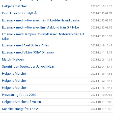
Helgens matcher!
2025-01-10 14:15
God Jul och Gott Nytt År
2024-12-23 09:57
Ett snack med nyförvärvet från IF Lödde Nawid Jashar
2024-12-23 08:55
Ett snack med nyförvärvet Emil Asklund från GIF Nike
2024-12-23 08:52
Ett snack med Hampus Christoffersen. Nyförvärv från GIF
2024-12-20 14:35
Nike.
Ett snack med Axel Gullers Ahlin!
2024-12-19 10:49
Ett snack med Viktor "Olle" Ohlsson
2024-12-11 11:33
Match i Helgen!
2024-12-06 14:34
Sportringen öppettider Jul och Nyår
2024-12-04 13:49
Helgens Matcher!
2024-11-29 14:56
Helgens Matcher!
2024-11-22 14:41
Helgens Matcher!
2024-11-15 14:41
Provträning födda 2010
2024-11-10 22:51
Helgens Matcher på Vallen!
2024-10-31 15:02
Kansliet stängt fre 1 nov!
2024-10-31 13:46