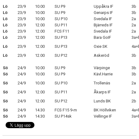
Lö
23/9
10.00
SU P9
Uppåkra IF
3b
Lö
23/9
10.00
SU P9
Genarps IF
3b
KLÄDPROFIL
Lö
23/9
10.00
SU P10
Svedala IF
2a
Lö
23/9
12.00
SU P11
Bjärreds IF
2a
LEDARINFORMATION
Lö
23/9
12.00
FCS F11
Svedala IF
2a
Lö
23/9
12.00
SU P13
Bara GoIF
3a+
STYRELSE/SEKTIONER
Lö
23/9
12.00
SU P13
Oxie SK
4a+
KONTAKT/KANSLI
Lö
23/9
12.00
SU P12
Askeröd
3b
PARTNERS
Sö
24/9
10.00
SU P9
Värpinge
3b
Sö
24/9
10.00
SU P9
Kävl.Harrie
3b
OM SUFC
Sö
24/9
10.00
SU P10
Trollenäs
2a
Sö
24/9
12.00
SU P11
Åkarps IF
2a
Sö
24/9
12.00
SU P12
Lunds BK
2b
Sö
24/9
14.30
FCS F15 9-m
BK Höllviken
4a+
Sö
24/9
14.30
SU P14sk
Vellinge IF
3a+