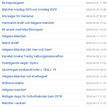
Ny trepoängare!
2024-05-31 11:09
Matcher onsdag 29/5 och torsdag 30/5!
2024-05-29 10:38
Storseger för Herrarna!
2024-05-27 09:24
Herrmatch ikväll och helgens matcher!
2024-05-24 12:55
Ett snack med Max Blomquist
2024-05-21 12:43
Helgens Matcher!
2024-05-17 14:17
Match ikväll!
2024-05-15 12:36
Helgens Matcher inkl. Herr och Dam!
2024-05-03 10:59
Kansliet önskar Trevlig Valborgsmässoafton
2024-04-30 12:10
Övertygande seger i Sjöbo
2024-04-29 17:05
Sportringen avvikande tider v. 18 & v. 19
2024-04-29 08:55
Helgens Matcher och Knattespel!
2024-04-26 13:49
Nollorna intakta
2024-04-22 11:41
Helgens matcher!
2024-04-19 13:27
Äntligen dags för fotbollsskolan barn 2019!
2024-04-17 11:41
Matcher i veckan!
2024-04-16 15:23