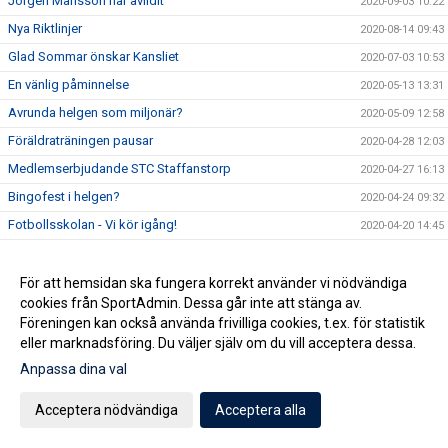
Jörgen Månsson har avlidit
2020-09-03 10:22
Nya Riktlinjer
2020-08-14 09:43
Glad Sommar önskar Kansliet
2020-07-03 10:53
En vänlig påminnelse
2020-05-13 13:31
Avrunda helgen som miljonär?
2020-05-09 12:58
Föräldraträningen pausar
2020-04-28 12:03
Medlemserbjudande STC Staffanstorp
2020-04-27 16:13
Bingofest i helgen?
2020-04-24 09:32
Fotbollsskolan - Vi kör igång!
2020-04-20 14:45
Vi ser hela tiden över vår tränarstab och är i behov av nya
2020-04-20 07:13
krafter för åldrarna U15-U19 framöver.
För att hemsidan ska fungera korrekt använder vi nödvändiga
Köp Bingolotter & Sverigelotter så stödjer du Staffanstorp
cookies från SportAdmin. Dessa går inte att stänga av.
2020-04-17 06:15
United!
Föreningen kan också använda frivilliga cookies, t.ex. för statistik
Tjejcupen 2020 är tyvärr inställd!
2020-04-16 16:24
eller marknadsföring. Du väljer själv om du vill acceptera dessa.
Virtuellt inträde 2020
Anpassa dina val
2020-04-16 12:01
NYHET! Digitala Bingolotter!
2020-04-08 11:54
Acceptera nödvändiga
Acceptera alla
Kansliet Påskstängt
2020-04-08 10:20