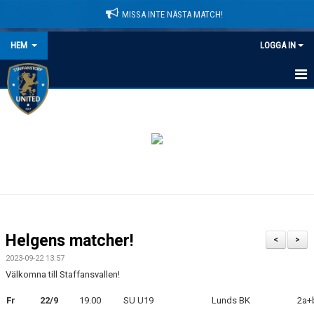
MISSA INTE NÄSTA MATCH!
HEM
LOGGA IN
HEM
NYHETER
LEDARE
MATCHER
KALENDER
Helgens matcher!
<
>
DOMARINFORMATION
2023-09-22 13:57
Välkomna till Staffansvallen!
MEDLEMSAVGIFTER
Fr
22/9
19.00
SU U19
Lunds BK
2a+
DOKUMENT