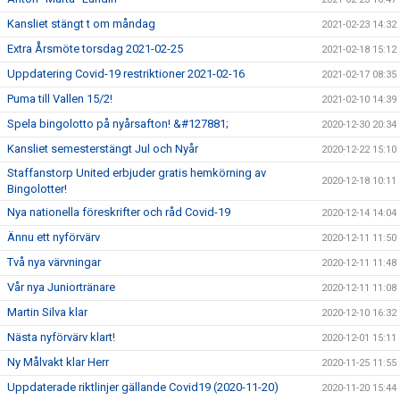
Kansliet stängt t om måndag
2021-02-23 14:32
Extra Årsmöte torsdag 2021-02-25
2021-02-18 15:12
Uppdatering Covid-19 restriktioner 2021-02-16
2021-02-17 08:35
Puma till Vallen 15/2!
2021-02-10 14:39
Spela bingolotto på nyårsafton! &#127881;
2020-12-30 20:34
Kansliet semesterstängt Jul och Nyår
2020-12-22 15:10
Staffanstorp United erbjuder gratis hemkörning av
2020-12-18 10:11
Bingolotter!
Nya nationella föreskrifter och råd Covid-19
2020-12-14 14:04
Ännu ett nyförvärv
2020-12-11 11:50
Två nya värvningar
2020-12-11 11:48
Vår nya Juniortränare
2020-12-11 11:08
Martin Silva klar
2020-12-10 16:32
Nästa nyförvärv klart!
2020-12-01 15:11
Ny Målvakt klar Herr
2020-11-25 11:55
Uppdaterade riktlinjer gällande Covid19 (2020-11-20)
2020-11-20 15:44