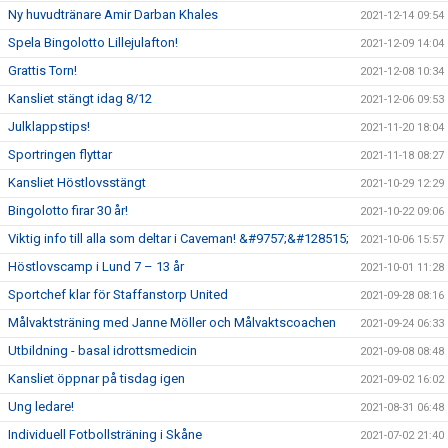
Ny huvudtränare Amir Darban Khales
2021-12-14 09:54
Spela Bingolotto Lillejulafton!
2021-12-09 14:04
Grattis Torn!
2021-12-08 10:34
Kansliet stängt idag 8/12
2021-12-06 09:53
Julklappstips!
2021-11-20 18:04
Sportringen flyttar
2021-11-18 08:27
Kansliet Höstlovsstängt
2021-10-29 12:29
Bingolotto firar 30 år!
2021-10-22 09:06
Viktig info till alla som deltar i Caveman! &#9757;&#128515;
2021-10-06 15:57
Höstlovscamp i Lund 7 – 13 år
2021-10-01 11:28
Sportchef klar för Staffanstorp United
2021-09-28 08:16
Målvaktsträning med Janne Möller och Målvaktscoachen
2021-09-24 06:33
Utbildning - basal idrottsmedicin
2021-09-08 08:48
Kansliet öppnar på tisdag igen
2021-09-02 16:02
Ung ledare!
2021-08-31 06:48
Individuell Fotbollsträning i Skåne
2021-07-02 21:40