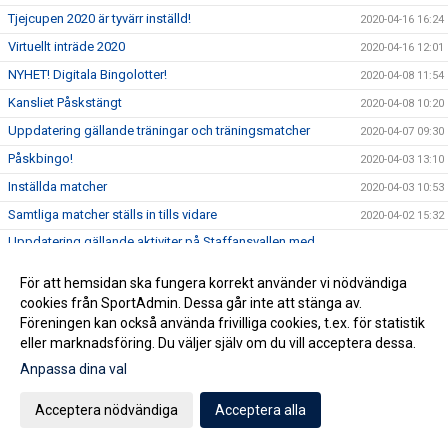
Tjejcupen 2020 är tyvärr inställd!
2020-04-16 16:24
Virtuellt inträde 2020
2020-04-16 12:01
NYHET! Digitala Bingolotter!
2020-04-08 11:54
Kansliet Påskstängt
2020-04-08 10:20
Uppdatering gällande träningar och träningsmatcher
2020-04-07 09:30
Påskbingo!
2020-04-03 13:10
Inställda matcher
2020-04-03 10:53
Samtliga matcher ställs in tills vidare
2020-04-02 15:32
Uppdatering gällande aktiviter på Staffansvallen med
2020-03-14 10:10
hänsyn till covid19
För att hemsidan ska fungera korrekt använder vi nödvändiga
Staffansvallen stängs ner tills vidare!
2020-03-12 15:24
cookies från SportAdmin. Dessa går inte att stänga av.
Nu anlitar vi en konsult för att optimera verksamheten
2020-03-06 07:01
Föreningen kan också använda frivilliga cookies, t.ex. för statistik
Vårens domarkurser
eller marknadsföring. Du väljer själv om du vill acceptera dessa.
2020-02-19 11:37
Anpassa dina val
Årsmöte onsdag 11 mars!
2020-02-11 09:34
Puma kommer till Vallen
2020-02-10 17:04
Acceptera nödvändiga
Acceptera alla
TJEJCUPEN 2020
2020-01-21 14:08