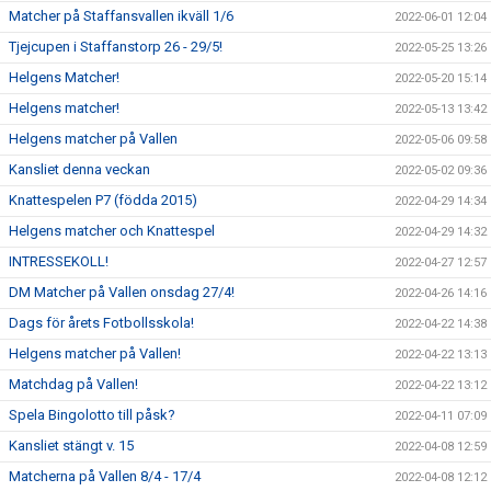
Matcher på Staffansvallen ikväll 1/6
2022-06-01 12:04
Tjejcupen i Staffanstorp 26 - 29/5!
2022-05-25 13:26
Helgens Matcher!
2022-05-20 15:14
Helgens matcher!
2022-05-13 13:42
Helgens matcher på Vallen
2022-05-06 09:58
Kansliet denna veckan
2022-05-02 09:36
Knattespelen P7 (födda 2015)
2022-04-29 14:34
Helgens matcher och Knattespel
2022-04-29 14:32
INTRESSEKOLL!
2022-04-27 12:57
DM Matcher på Vallen onsdag 27/4!
2022-04-26 14:16
Dags för årets Fotbollsskola!
2022-04-22 14:38
Helgens matcher på Vallen!
2022-04-22 13:13
Matchdag på Vallen!
2022-04-22 13:12
Spela Bingolotto till påsk?
2022-04-11 07:09
Kansliet stängt v. 15
2022-04-08 12:59
Matcherna på Vallen 8/4 - 17/4
2022-04-08 12:12