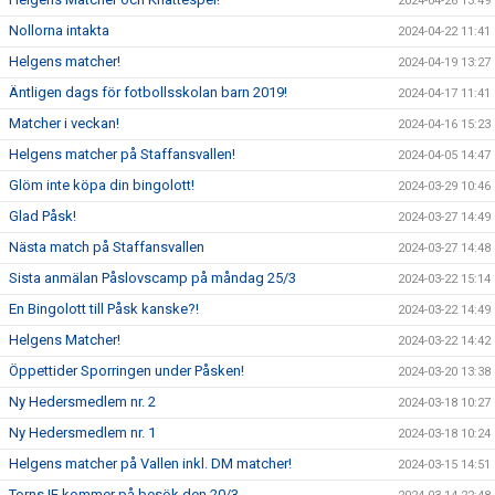
2024-04-26 13:49
Nollorna intakta
2024-04-22 11:41
Helgens matcher!
2024-04-19 13:27
Äntligen dags för fotbollsskolan barn 2019!
2024-04-17 11:41
Matcher i veckan!
2024-04-16 15:23
Helgens matcher på Staffansvallen!
2024-04-05 14:47
Glöm inte köpa din bingolott!
2024-03-29 10:46
Glad Påsk!
2024-03-27 14:49
Nästa match på Staffansvallen
2024-03-27 14:48
Sista anmälan Påslovscamp på måndag 25/3
2024-03-22 15:14
En Bingolott till Påsk kanske?!
2024-03-22 14:49
Helgens Matcher!
2024-03-22 14:42
Öppettider Sporringen under Påsken!
2024-03-20 13:38
Ny Hedersmedlem nr. 2
2024-03-18 10:27
Ny Hedersmedlem nr. 1
2024-03-18 10:24
Helgens matcher på Vallen inkl. DM matcher!
2024-03-15 14:51
Torns IF kommer på besök den 20/3