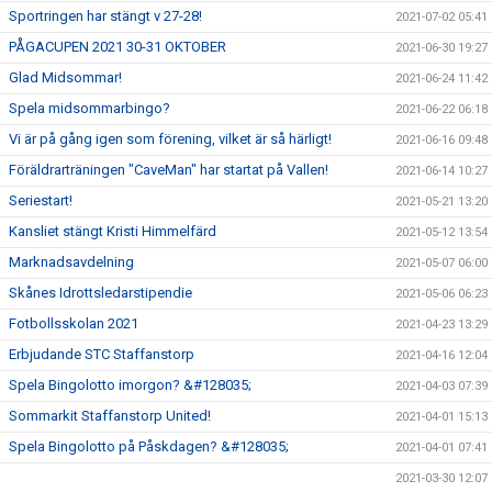
Sportringen har stängt v 27-28!
2021-07-02 05:41
PÅGACUPEN 2021 30-31 OKTOBER
2021-06-30 19:27
Glad Midsommar!
2021-06-24 11:42
Spela midsommarbingo?
2021-06-22 06:18
Vi är på gång igen som förening, vilket är så härligt!
2021-06-16 09:48
Föräldrarträningen "CaveMan" har startat på Vallen!
2021-06-14 10:27
Seriestart!
2021-05-21 13:20
Kansliet stängt Kristi Himmelfärd
2021-05-12 13:54
Marknadsavdelning
2021-05-07 06:00
Skånes Idrottsledarstipendie
2021-05-06 06:23
Fotbollsskolan 2021
2021-04-23 13:29
Erbjudande STC Staffanstorp
2021-04-16 12:04
Spela Bingolotto imorgon? &#128035;
2021-04-03 07:39
Sommarkit Staffanstorp United!
2021-04-01 15:13
Spela Bingolotto på Påskdagen? &#128035;
2021-04-01 07:41
2021-03-30 12:07