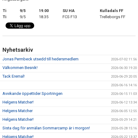
Ti
9/5
19.00
SU HA
Kulladals FF
KLÄDPROFIL
Ti
9/5
18.35
FCS F13
Trelleborgs FF
LEDARINFORMATION
STYRELSE/SEKTIONER
Nyhetsarkiv
KONTAKT/KANSLI
Jonas Permbeck utsedd till hedersmedlem
2026-07-02 11:56
PARTNERS
Välkommen Besnik!
2026-06-30 19:20
Tack Eremal!
2026-06-29 20:05
OM SUFC
2026-06-16 14:16
Avvikande öppettider Sportringen
2026-06-15 11:03
Helgens Matcher!
2026-06-12 13:34
Helgens Matcher
2026-06-05 12:55
Helgens Matcher!
2026-05-29 14:21
Sista dag för anmälan Sommarcamp är i morgon!
2026-05-28 15:16
Helgens Matcher!
2026-05-22 13:37