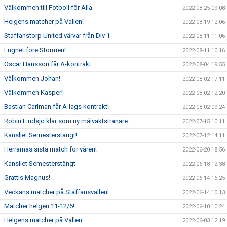
Välkommen till Fotboll för Alla
2022-08-25 09:08
Helgens matcher på Vallen!
2022-08-19 12:06
Staffanstorp United värvar från Div 1
2022-08-11 11:06
Lugnet före Stormen!
2022-08-11 10:16
Oscar Hansson får A-kontrakt
2022-08-04 19:55
Välkommen Johan!
2022-08-02 17:11
Välkommen Kasper!
2022-08-02 12:20
Bastian Carlman får A-lags kontrakt!
2022-08-02 09:24
Robin Lindsjö klar som ny målvaktstränare
2022-07-15 10:11
Kansliet Semesterstängt!
2022-07-12 14:11
Herrarnas sista match för våren!
2022-06-20 18:56
Kansliet Semesterstängt
2022-06-18 12:38
Grattis Magnus!
2022-06-14 16:25
Veckans matcher på Staffansvallen!
2022-06-14 10:13
Matcher helgen 11-12/6!
2022-06-10 10:24
Helgens matcher på Vallen
2022-06-03 12:19