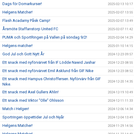
Dags för Domarkurser!
2025-02-13 10:17
Helgens Matcher!
2025-02-07 13:55
Flash Acadamy Påsk Camp!
2025-02-07 13:49
Årsmöte Staffanstorp United FC
2025-02-07 11:42
PUMA och SportRingen på Vallen på söndag 9/2!
2025-02-04 14:29
Helgens matcher!
2025-01-10 14:15
God Jul och Gott Nytt År
2024-12-23 09:57
Ett snack med nyförvärvet från IF Lödde Nawid Jashar
2024-12-23 08:55
Ett snack med nyförvärvet Emil Asklund från GIF Nike
2024-12-23 08:52
Ett snack med Hampus Christoffersen. Nyförvärv från GIF
2024-12-20 14:35
Nike.
Ett snack med Axel Gullers Ahlin!
2024-12-19 10:49
Ett snack med Viktor "Olle" Ohlsson
2024-12-11 11:33
Match i Helgen!
2024-12-06 14:34
Sportringen öppettider Jul och Nyår
2024-12-04 13:49
Helgens Matcher!
2024-11-29 14:56
Helgens Matcher!