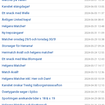
2024-06-07 10:54
Kansliet stängdagar!
2024-06-05 13:05
Ett snack med Welle
2024-06-05 11:37
Äntligen United keps!
2024-06-04 08:41
Helgens Matcher!
2024-05-31 13:48
Ny trepoängare!
2024-05-31 11:09
Matcher onsdag 29/5 och torsdag 30/5!
2024-05-29 10:38
Storseger för Herrarna!
2024-05-27 09:24
Herrmatch ikväll och helgens matcher!
2024-05-24 12:55
Ett snack med Max Blomquist
2024-05-21 12:43
Helgens Matcher!
2024-05-17 14:17
Match ikväll!
2024-05-15 12:36
Helgens Matcher inkl. Herr och Dam!
2024-05-03 10:59
Kansliet önskar Trevlig Valborgsmässoafton
2024-04-30 12:10
Övertygande seger i Sjöbo
2024-04-29 17:05
Sportringen avvikande tider v. 18 & v. 19
2024-04-29 08:55
Helgens Matcher och Knattespel!