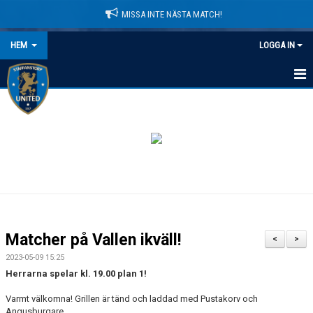
MISSA INTE NÄSTA MATCH!
HEM
LOGGA IN
HEM
NYHETER
LEDARE
MATCHER
KALENDER
Matcher på Vallen ikväll!
<
>
DOMARINFORMATION
2023-05-09 15:25
Herrarna spelar kl. 19.00 plan 1!
MEDLEMSAVGIFTER
Varmt välkomna! Grillen är tänd och laddad med Pustakorv och
Angusburgare.
DOKUMENT