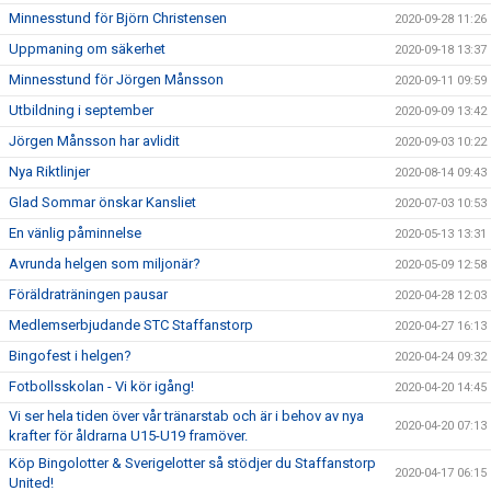
Minnesstund för Björn Christensen
2020-09-28 11:26
Uppmaning om säkerhet
2020-09-18 13:37
Minnesstund för Jörgen Månsson
2020-09-11 09:59
Utbildning i september
2020-09-09 13:42
Jörgen Månsson har avlidit
2020-09-03 10:22
Nya Riktlinjer
2020-08-14 09:43
Glad Sommar önskar Kansliet
2020-07-03 10:53
En vänlig påminnelse
2020-05-13 13:31
Avrunda helgen som miljonär?
2020-05-09 12:58
Föräldraträningen pausar
2020-04-28 12:03
Medlemserbjudande STC Staffanstorp
2020-04-27 16:13
Bingofest i helgen?
2020-04-24 09:32
Fotbollsskolan - Vi kör igång!
2020-04-20 14:45
Vi ser hela tiden över vår tränarstab och är i behov av nya
2020-04-20 07:13
krafter för åldrarna U15-U19 framöver.
Köp Bingolotter & Sverigelotter så stödjer du Staffanstorp
2020-04-17 06:15
United!