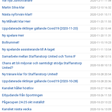
Vår nya Juniortränare
2020-12-11 11:08
Martin Silva klar
2020-12-10 16:32
Nästa nyförvärv klart!
2020-12-01 15:11
Ny Målvakt klar Herr
2020-11-25 11:55
Uppdaterade riktlinjer gällande Covid19 (2020-11-20)
2020-11-20 15:44
Ny spelare Herr
2020-11-20 11:31
Bollrummet!
2020-11-15 19:23
Ny spelande assisterande till A-laget
2020-11-11 13:54
Samarbete mellan Staffanstorp United och Torns IF
2020-11-08 13:15
Chans att bli miljonär och samtidigt stödja Staffanstorp
2020-10-30 10:13
United?
Ny tränare klar för Staffanstorp United!
2020-10-28 20:54
Uppdaterade riktlinjer gällande Covid19 (2020-10-28)
2020-10-28 20:36
Kansliet håller höstlov
2020-10-27 10:46
Erbjudande från Sportringen
2020-10-26 11:53
Pågacupen 24-25 okt inställd!
2020-10-23 13:22
Kansliet nästa vecka
2020-10-16 13:09