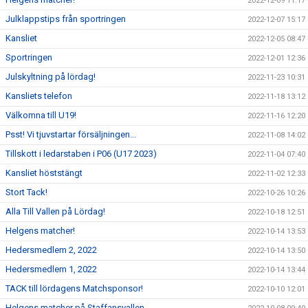
2022-12-09 11:17
Julklappstips från sportringen
2022-12-07 15:17
Kansliet
2022-12-05 08:47
Sportringen
2022-12-01 12:36
Julskyltning på lördag!
2022-11-23 10:31
Kansliets telefon
2022-11-18 13:12
Välkomna till U19!
2022-11-16 12:20
Psst! Vi tjuvstartar försäljningen...
2022-11-08 14:02
Tillskott i ledarstaben i P06 (U17 2023)
2022-11-04 07:40
Kansliet höststängt
2022-11-02 12:33
Stort Tack!
2022-10-26 10:26
Alla Till Vallen på Lördag!
2022-10-18 12:51
Helgens matcher!
2022-10-14 13:53
Hedersmedlem 2, 2022
2022-10-14 13:50
Hedersmedlem 1, 2022
2022-10-14 13:44
TACK till lördagens Matchsponsor!
2022-10-10 12:01
Helgens matcher på Staffansvallen