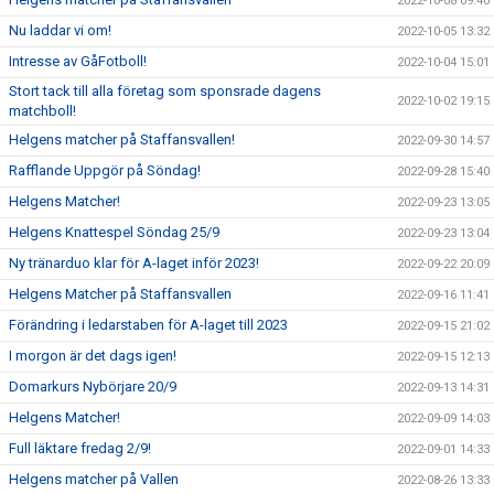
2022-10-08 09:40
Nu laddar vi om!
2022-10-05 13:32
Intresse av GåFotboll!
2022-10-04 15:01
Stort tack till alla företag som sponsrade dagens
2022-10-02 19:15
matchboll!
Helgens matcher på Staffansvallen!
2022-09-30 14:57
Rafflande Uppgör på Söndag!
2022-09-28 15:40
Helgens Matcher!
2022-09-23 13:05
Helgens Knattespel Söndag 25/9
2022-09-23 13:04
Ny tränarduo klar för A-laget inför 2023!
2022-09-22 20:09
Helgens Matcher på Staffansvallen
2022-09-16 11:41
Förändring i ledarstaben för A-laget till 2023
2022-09-15 21:02
I morgon är det dags igen!
2022-09-15 12:13
Domarkurs Nybörjare 20/9
2022-09-13 14:31
Helgens Matcher!
2022-09-09 14:03
Full läktare fredag 2/9!
2022-09-01 14:33
Helgens matcher på Vallen
2022-08-26 13:33