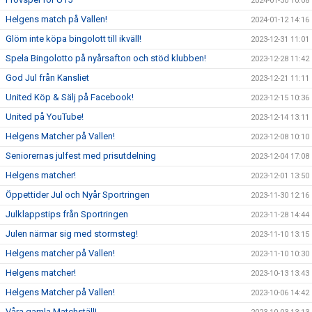
2024-01-30 10:08
Helgens match på Vallen!
2024-01-12 14:16
Glöm inte köpa bingolott till ikväll!
2023-12-31 11:01
Spela Bingolotto på nyårsafton och stöd klubben!
2023-12-28 11:42
God Jul från Kansliet
2023-12-21 11:11
United Köp & Sälj på Facebook!
2023-12-15 10:36
United på YouTube!
2023-12-14 13:11
Helgens Matcher på Vallen!
2023-12-08 10:10
Seniorernas julfest med prisutdelning
2023-12-04 17:08
Helgens matcher!
2023-12-01 13:50
Öppettider Jul och Nyår Sportringen
2023-11-30 12:16
Julklappstips från Sportringen
2023-11-28 14:44
Julen närmar sig med stormsteg!
2023-11-10 13:15
Helgens matcher på Vallen!
2023-11-10 10:30
Helgens matcher!
2023-10-13 13:43
Helgens Matcher på Vallen!
2023-10-06 14:42
Våra gamla Matchställ!