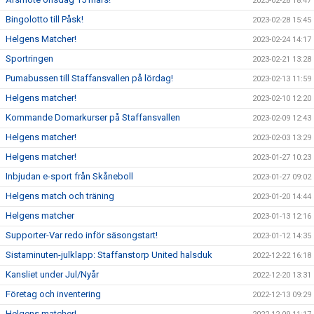
2023-02-28 18:47
Bingolotto till Påsk!
2023-02-28 15:45
Helgens Matcher!
2023-02-24 14:17
Sportringen
2023-02-21 13:28
Pumabussen till Staffansvallen på lördag!
2023-02-13 11:59
Helgens matcher!
2023-02-10 12:20
Kommande Domarkurser på Staffansvallen
2023-02-09 12:43
Helgens matcher!
2023-02-03 13:29
Helgens matcher!
2023-01-27 10:23
Inbjudan e-sport från Skåneboll
2023-01-27 09:02
Helgens match och träning
2023-01-20 14:44
Helgens matcher
2023-01-13 12:16
Supporter-Var redo inför säsongstart!
2023-01-12 14:35
Sistaminuten-julklapp: Staffanstorp United halsduk
2022-12-22 16:18
Kansliet under Jul/Nyår
2022-12-20 13:31
Företag och inventering
2022-12-13 09:29
Helgens matcher!