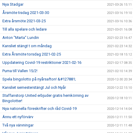
Nya Stadgar
2021-03-26 15:11
Årsmöte tisdag 2021-03-30
2021-03-16 19:10
Extra årsmöte 2021-03-25
2021-03-16 10:36
Till alla spelare och ledare
2021-03-01 16:08
Anton "Marta" Lundin
2021-02-23 16:47
Kansliet stängt t om måndag
2021-02-23 14:32
Extra Årsmöte torsdag 2021-02-25
2021-02-18 15:12
Uppdatering Covid-19 restriktioner 2021-02-16
2021-02-17 08:35
Puma till Vallen 15/2!
2021-02-10 14:39
Spela bingolotto på nyårsafton! &#127881;
2020-12-30 20:34
Kansliet semesterstängt Jul och Nyår
2020-12-22 15:10
Staffanstorp United erbjuder gratis hemkörning av
2020-12-18 10:11
Bingolotter!
Nya nationella föreskrifter och råd Covid-19
2020-12-14 14:04
Ännu ett nyförvärv
2020-12-11 11:50
Två nya värvningar
2020-12-11 11:48