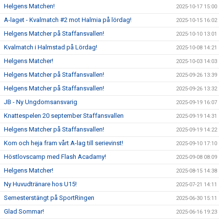
Helgens Matchen!
2025-10-17 15:00
A-laget - Kvalmatch #2 mot Halmia på lördag!
2025-10-15 16:02
Helgens Matcher på Staffansvallen!
2025-10-10 13:01
Kvalmatch i Halmstad på Lördag!
2025-10-08 14:21
Helgens Matcher!
2025-10-03 14:03
Helgens Matcher på Staffansvallen!
2025-09-26 13:39
Helgens Matcher på Staffansvallen!
2025-09-26 13:32
JB - Ny Ungdomsansvarig
2025-09-19 16:07
Knattespelen 20 september Staffansvallen
2025-09-19 14:31
Helgens Matcher på Staffansvallen!
2025-09-19 14:22
Kom och heja fram vårt A-lag till serievinst!
2025-09-10 17:10
Höstlovscamp med Flash Acadamy!
2025-09-08 08:09
Helgens Matcher!
2025-08-15 14:38
Ny Huvudtränare hos U15!
2025-07-21 14:11
Semesterstängt på SportRingen
2025-06-30 15:11
Glad Sommar!
2025-06-16 19:23