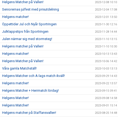
Helgens Matcher på Vallen!
2023-12-08 10:10
Seniorernas julfest med prisutdelning
2023-12-04 17:08
Helgens matcher!
2023-12-01 13:50
Öppettider Jul och Nyår Sportringen
2023-11-30 12:16
Julklappstips från Sportringen
2023-11-28 14:44
Julen närmar sig med stormsteg!
2023-11-10 13:15
Helgens matcher på Vallen!
2023-11-10 10:30
Helgens matcher!
2023-10-13 13:43
Helgens Matcher på Vallen!
2023-10-06 14:42
Våra gamla Matchställ!
2023-10-03 13:13
Helgens Matcher och A-lags match ikväll!
2023-09-29 14:43
Helgens matcher!
2023-09-22 13:57
Helgens Matcher + Herrmatch lördag!
2023-09-15 09:41
Helgens Matcher!
2023-09-08 14:58
Helgens Matcher!
2023-09-01 15:14
Helgens matcher på Staffansvallen!
2023-08-25 14:48