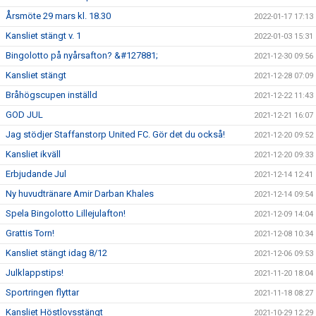
Årsmöte 29 mars kl. 18.30
2022-01-17 17:13
Kansliet stängt v. 1
2022-01-03 15:31
Bingolotto på nyårsafton? &#127881;
2021-12-30 09:56
Kansliet stängt
2021-12-28 07:09
Bråhögscupen inställd
2021-12-22 11:43
GOD JUL
2021-12-21 16:07
Jag stödjer Staffanstorp United FC. Gör det du också!
2021-12-20 09:52
Kansliet ikväll
2021-12-20 09:33
Erbjudande Jul
2021-12-14 12:41
Ny huvudtränare Amir Darban Khales
2021-12-14 09:54
Spela Bingolotto Lillejulafton!
2021-12-09 14:04
Grattis Torn!
2021-12-08 10:34
Kansliet stängt idag 8/12
2021-12-06 09:53
Julklappstips!
2021-11-20 18:04
Sportringen flyttar
2021-11-18 08:27
Kansliet Höstlovsstängt
2021-10-29 12:29