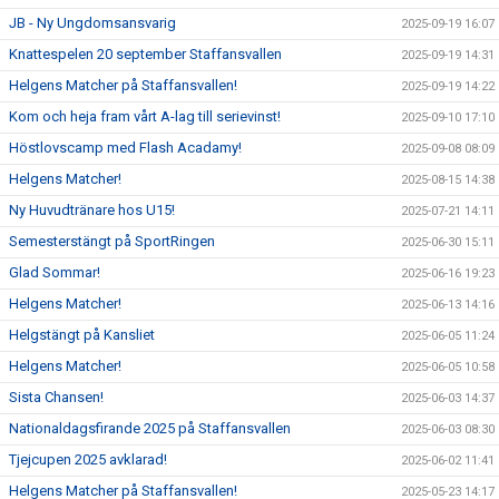
JB - Ny Ungdomsansvarig
2025-09-19 16:07
Knattespelen 20 september Staffansvallen
2025-09-19 14:31
Helgens Matcher på Staffansvallen!
2025-09-19 14:22
Kom och heja fram vårt A-lag till serievinst!
2025-09-10 17:10
Höstlovscamp med Flash Acadamy!
2025-09-08 08:09
Helgens Matcher!
2025-08-15 14:38
Ny Huvudtränare hos U15!
2025-07-21 14:11
Semesterstängt på SportRingen
2025-06-30 15:11
Glad Sommar!
2025-06-16 19:23
Helgens Matcher!
2025-06-13 14:16
Helgstängt på Kansliet
2025-06-05 11:24
Helgens Matcher!
2025-06-05 10:58
Sista Chansen!
2025-06-03 14:37
Nationaldagsfirande 2025 på Staffansvallen
2025-06-03 08:30
Tjejcupen 2025 avklarad!
2025-06-02 11:41
Helgens Matcher på Staffansvallen!
2025-05-23 14:17