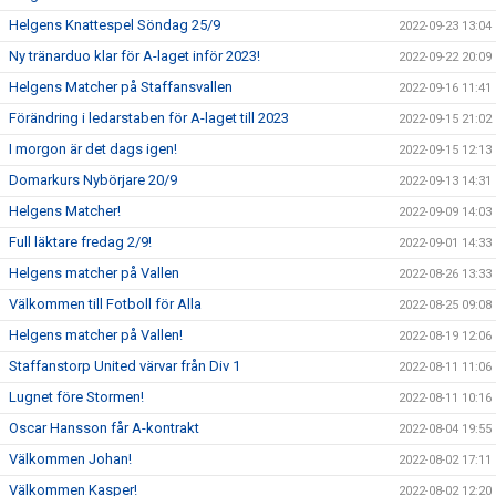
Helgens Knattespel Söndag 25/9
2022-09-23 13:04
Ny tränarduo klar för A-laget inför 2023!
2022-09-22 20:09
Helgens Matcher på Staffansvallen
2022-09-16 11:41
Förändring i ledarstaben för A-laget till 2023
2022-09-15 21:02
I morgon är det dags igen!
2022-09-15 12:13
Domarkurs Nybörjare 20/9
2022-09-13 14:31
Helgens Matcher!
2022-09-09 14:03
Full läktare fredag 2/9!
2022-09-01 14:33
Helgens matcher på Vallen
2022-08-26 13:33
Välkommen till Fotboll för Alla
2022-08-25 09:08
Helgens matcher på Vallen!
2022-08-19 12:06
Staffanstorp United värvar från Div 1
2022-08-11 11:06
Lugnet före Stormen!
2022-08-11 10:16
Oscar Hansson får A-kontrakt
2022-08-04 19:55
Välkommen Johan!
2022-08-02 17:11
Välkommen Kasper!
2022-08-02 12:20