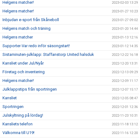
Helgens matcher!
2023-02-03 13:29
Helgens matcher!
2023-01-27 10:23
Inbjudan e-sport från Skåneboll
2023-01-27 09:02
Helgens match och träning
2023-01-20 14:44
Helgens matcher
2023-01-13 12:16
Supporter-Var redo inför säsongstart!
2023-01-12 14:35
Sistaminuten-julklapp: Staffanstorp United halsduk
2022-12-22 16:18
Kansliet under Jul/Nyår
2022-12-20 13:31
Företag och inventering
2022-12-13 09:29
Helgens matcher!
2022-12-09 11:17
Julklappstips från sportringen
2022-12-07 15:17
Kansliet
2022-12-05 08:47
Sportringen
2022-12-01 12:36
Julskyltning på lördag!
2022-11-23 10:31
Kansliets telefon
2022-11-18 13:12
Välkomna till U19!
2022-11-16 12:20