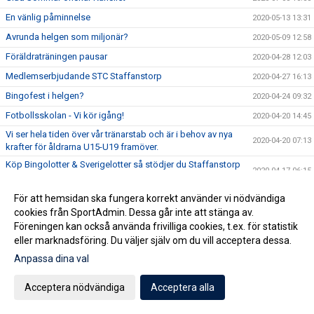
En vänlig påminnelse
2020-05-13 13:31
Avrunda helgen som miljonär?
2020-05-09 12:58
Föräldraträningen pausar
2020-04-28 12:03
Medlemserbjudande STC Staffanstorp
2020-04-27 16:13
Bingofest i helgen?
2020-04-24 09:32
Fotbollsskolan - Vi kör igång!
2020-04-20 14:45
Vi ser hela tiden över vår tränarstab och är i behov av nya
2020-04-20 07:13
krafter för åldrarna U15-U19 framöver.
Köp Bingolotter & Sverigelotter så stödjer du Staffanstorp
2020-04-17 06:15
United!
Tjejcupen 2020 är tyvärr inställd!
2020-04-16 16:24
För att hemsidan ska fungera korrekt använder vi nödvändiga
cookies från SportAdmin. Dessa går inte att stänga av.
Virtuellt inträde 2020
2020-04-16 12:01
Föreningen kan också använda frivilliga cookies, t.ex. för statistik
NYHET! Digitala Bingolotter!
2020-04-08 11:54
eller marknadsföring. Du väljer själv om du vill acceptera dessa.
Kansliet Påskstängt
2020-04-08 10:20
Anpassa dina val
Uppdatering gällande träningar och träningsmatcher
2020-04-07 09:30
Acceptera nödvändiga
Acceptera alla
Påskbingo!
2020-04-03 13:10
Inställda matcher
2020-04-03 10:53