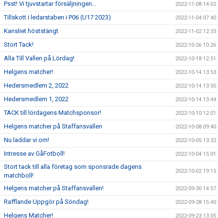
Psst! Vi tjuvstartar försäljningen...
2022-11-08 14:02
Tillskott i ledarstaben i P06 (U17 2023)
2022-11-04 07:40
Kansliet höststängt
2022-11-02 12:33
Stort Tack!
2022-10-26 10:26
Alla Till Vallen på Lördag!
2022-10-18 12:51
Helgens matcher!
2022-10-14 13:53
Hedersmedlem 2, 2022
2022-10-14 13:50
Hedersmedlem 1, 2022
2022-10-14 13:44
TACK till lördagens Matchsponsor!
2022-10-10 12:01
Helgens matcher på Staffansvallen
2022-10-08 09:40
Nu laddar vi om!
2022-10-05 13:32
Intresse av GåFotboll!
2022-10-04 15:01
Stort tack till alla företag som sponsrade dagens
2022-10-02 19:15
matchboll!
Helgens matcher på Staffansvallen!
2022-09-30 14:57
Rafflande Uppgör på Söndag!
2022-09-28 15:40
Helgens Matcher!
2022-09-23 13:05