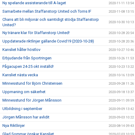
Ny spelande assisterande till A-laget
2020-11-11 13:54
Samarbete mellan Staffanstorp United och Torns IF
2020-11-08 13:15
Chans att bli miljonär och samtidigt stödja Staffanstorp
2020-10-30 10:13
United?
Ny tränare klar för Staffanstorp United!
2020-10-28 20:54
Uppdaterade riktlinjer gällande Covid19 (2020-10-28)
2020-10-28 20:36
Kansliet håller höstlov
2020-10-27 10:46
Erbjudande från Sportringen
2020-10-26 11:53
Pågacupen 24-25 okt inställd!
2020-10-23 13:22
Kansliet nästa vecka
2020-10-16 13:09
Minnesstund för Björn Christensen
2020-09-28 11:26
Uppmaning om säkerhet
2020-09-18 13:37
Minnesstund för Jörgen Månsson
2020-09-11 09:59
Utbildning i september
2020-09-09 13:42
Jörgen Månsson har avlidit
2020-09-03 10:22
Nya Riktlinjer
2020-08-14 09:43
Glad Sommar önskar Kansliet
2020-07-03 10:53