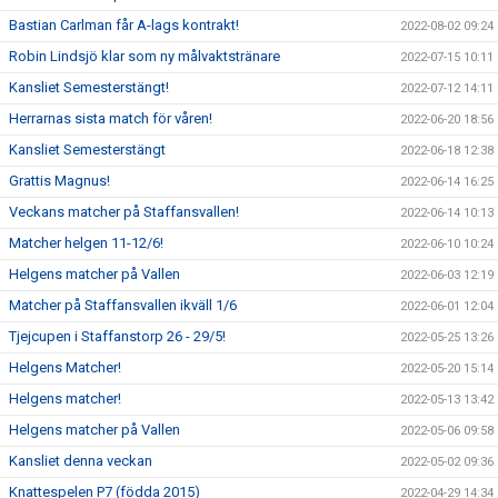
Bastian Carlman får A-lags kontrakt!
2022-08-02 09:24
Robin Lindsjö klar som ny målvaktstränare
2022-07-15 10:11
Kansliet Semesterstängt!
2022-07-12 14:11
Herrarnas sista match för våren!
2022-06-20 18:56
Kansliet Semesterstängt
2022-06-18 12:38
Grattis Magnus!
2022-06-14 16:25
Veckans matcher på Staffansvallen!
2022-06-14 10:13
Matcher helgen 11-12/6!
2022-06-10 10:24
Helgens matcher på Vallen
2022-06-03 12:19
Matcher på Staffansvallen ikväll 1/6
2022-06-01 12:04
Tjejcupen i Staffanstorp 26 - 29/5!
2022-05-25 13:26
Helgens Matcher!
2022-05-20 15:14
Helgens matcher!
2022-05-13 13:42
Helgens matcher på Vallen
2022-05-06 09:58
Kansliet denna veckan
2022-05-02 09:36
Knattespelen P7 (födda 2015)
2022-04-29 14:34