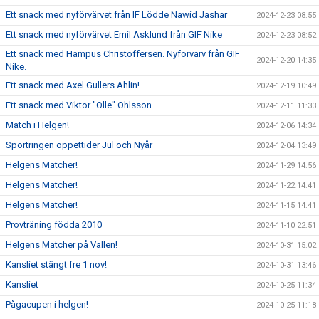
Ett snack med nyförvärvet från IF Lödde Nawid Jashar
2024-12-23 08:55
Ett snack med nyförvärvet Emil Asklund från GIF Nike
2024-12-23 08:52
Ett snack med Hampus Christoffersen. Nyförvärv från GIF
2024-12-20 14:35
Nike.
Ett snack med Axel Gullers Ahlin!
2024-12-19 10:49
Ett snack med Viktor "Olle" Ohlsson
2024-12-11 11:33
Match i Helgen!
2024-12-06 14:34
Sportringen öppettider Jul och Nyår
2024-12-04 13:49
Helgens Matcher!
2024-11-29 14:56
Helgens Matcher!
2024-11-22 14:41
Helgens Matcher!
2024-11-15 14:41
Provträning födda 2010
2024-11-10 22:51
Helgens Matcher på Vallen!
2024-10-31 15:02
Kansliet stängt fre 1 nov!
2024-10-31 13:46
Kansliet
2024-10-25 11:34
Pågacupen i helgen!
2024-10-25 11:18