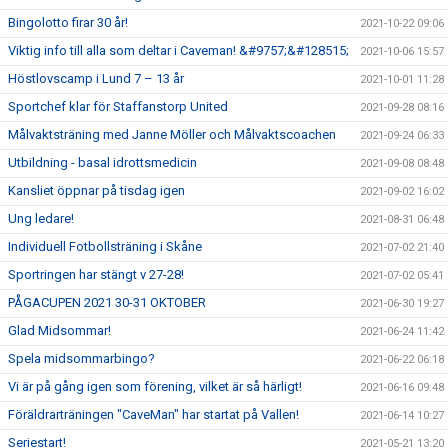
Bingolotto firar 30 år!
2021-10-22 09:06
Viktig info till alla som deltar i Caveman! &#9757;&#128515;
2021-10-06 15:57
Höstlovscamp i Lund 7 – 13 år
2021-10-01 11:28
Sportchef klar för Staffanstorp United
2021-09-28 08:16
Målvaktsträning med Janne Möller och Målvaktscoachen
2021-09-24 06:33
Utbildning - basal idrottsmedicin
2021-09-08 08:48
Kansliet öppnar på tisdag igen
2021-09-02 16:02
Ung ledare!
2021-08-31 06:48
Individuell Fotbollsträning i Skåne
2021-07-02 21:40
Sportringen har stängt v 27-28!
2021-07-02 05:41
PÅGACUPEN 2021 30-31 OKTOBER
2021-06-30 19:27
Glad Midsommar!
2021-06-24 11:42
Spela midsommarbingo?
2021-06-22 06:18
Vi är på gång igen som förening, vilket är så härligt!
2021-06-16 09:48
Föräldrarträningen "CaveMan" har startat på Vallen!
2021-06-14 10:27
Seriestart!
2021-05-21 13:20