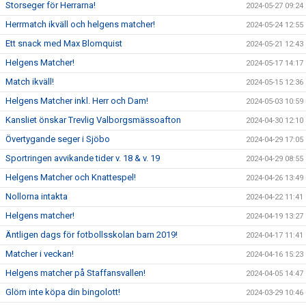
Storseger för Herrarna!
2024-05-27 09:24
Herrmatch ikväll och helgens matcher!
2024-05-24 12:55
Ett snack med Max Blomquist
2024-05-21 12:43
Helgens Matcher!
2024-05-17 14:17
Match ikväll!
2024-05-15 12:36
Helgens Matcher inkl. Herr och Dam!
2024-05-03 10:59
Kansliet önskar Trevlig Valborgsmässoafton
2024-04-30 12:10
Övertygande seger i Sjöbo
2024-04-29 17:05
Sportringen avvikande tider v. 18 & v. 19
2024-04-29 08:55
Helgens Matcher och Knattespel!
2024-04-26 13:49
Nollorna intakta
2024-04-22 11:41
Helgens matcher!
2024-04-19 13:27
Äntligen dags för fotbollsskolan barn 2019!
2024-04-17 11:41
Matcher i veckan!
2024-04-16 15:23
Helgens matcher på Staffansvallen!
2024-04-05 14:47
Glöm inte köpa din bingolott!
2024-03-29 10:46