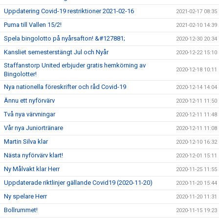
Uppdatering Covid-19 restriktioner 2021-02-16
2021-02-17 08:35
Puma till Vallen 15/2!
2021-02-10 14:39
Spela bingolotto på nyårsafton! &#127881;
2020-12-30 20:34
Kansliet semesterstängt Jul och Nyår
2020-12-22 15:10
Staffanstorp United erbjuder gratis hemkörning av
2020-12-18 10:11
Bingolotter!
Nya nationella föreskrifter och råd Covid-19
2020-12-14 14:04
Ännu ett nyförvärv
2020-12-11 11:50
Två nya värvningar
2020-12-11 11:48
Vår nya Juniortränare
2020-12-11 11:08
Martin Silva klar
2020-12-10 16:32
Nästa nyförvärv klart!
2020-12-01 15:11
Ny Målvakt klar Herr
2020-11-25 11:55
Uppdaterade riktlinjer gällande Covid19 (2020-11-20)
2020-11-20 15:44
Ny spelare Herr
2020-11-20 11:31
Bollrummet!
2020-11-15 19:23