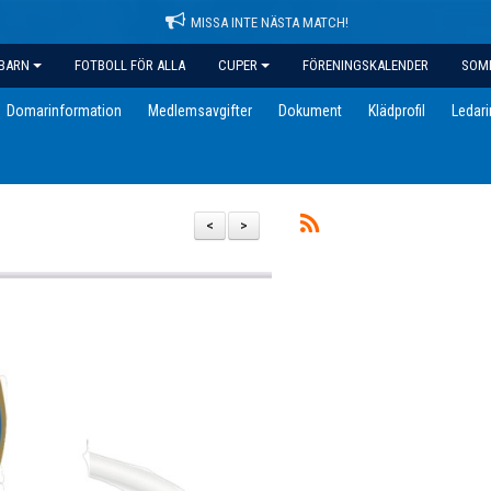
MISSA INTE NÄSTA MATCH!
BARN
FOTBOLL FÖR ALLA
CUPER
FÖRENINGSKALENDER
SOM
Domarinformation
Medlemsavgifter
Dokument
Klädprofil
Ledar
<
>