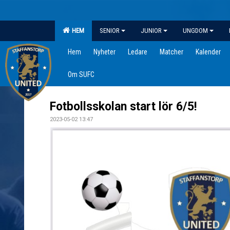
HEM
SENIOR
JUNIOR
UNGDOM
Hem
Nyheter
Ledare
Matcher
Kalender
Om SUFC
Fotbollsskolan start lör 6/5!
2023-05-02 13:47