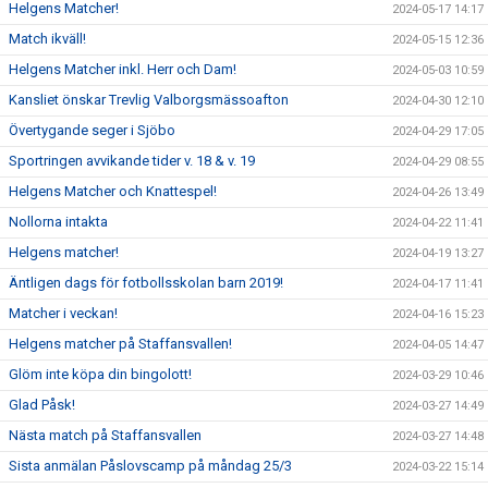
Helgens Matcher!
2024-05-17 14:17
Match ikväll!
2024-05-15 12:36
Helgens Matcher inkl. Herr och Dam!
2024-05-03 10:59
Kansliet önskar Trevlig Valborgsmässoafton
2024-04-30 12:10
Övertygande seger i Sjöbo
2024-04-29 17:05
Sportringen avvikande tider v. 18 & v. 19
2024-04-29 08:55
Helgens Matcher och Knattespel!
2024-04-26 13:49
Nollorna intakta
2024-04-22 11:41
Helgens matcher!
2024-04-19 13:27
Äntligen dags för fotbollsskolan barn 2019!
2024-04-17 11:41
Matcher i veckan!
2024-04-16 15:23
Helgens matcher på Staffansvallen!
2024-04-05 14:47
Glöm inte köpa din bingolott!
2024-03-29 10:46
Glad Påsk!
2024-03-27 14:49
Nästa match på Staffansvallen
2024-03-27 14:48
Sista anmälan Påslovscamp på måndag 25/3
2024-03-22 15:14