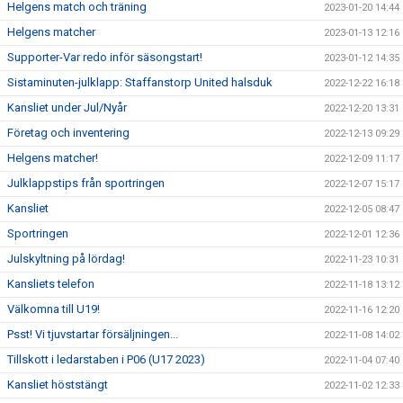
Helgens match och träning
2023-01-20 14:44
Helgens matcher
2023-01-13 12:16
Supporter-Var redo inför säsongstart!
2023-01-12 14:35
Sistaminuten-julklapp: Staffanstorp United halsduk
2022-12-22 16:18
Kansliet under Jul/Nyår
2022-12-20 13:31
Företag och inventering
2022-12-13 09:29
Helgens matcher!
2022-12-09 11:17
Julklappstips från sportringen
2022-12-07 15:17
Kansliet
2022-12-05 08:47
Sportringen
2022-12-01 12:36
Julskyltning på lördag!
2022-11-23 10:31
Kansliets telefon
2022-11-18 13:12
Välkomna till U19!
2022-11-16 12:20
Psst! Vi tjuvstartar försäljningen...
2022-11-08 14:02
Tillskott i ledarstaben i P06 (U17 2023)
2022-11-04 07:40
Kansliet höststängt
2022-11-02 12:33