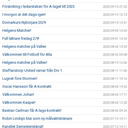
Förändring i ledarstaben för A-laget till 2023
2022-09-15 21:02
I morgon är det dags igen!
2022-09-15 12:13
Domarkurs Nybörjare 20/9
2022-09-13 14:31
Helgens Matcher!
2022-09-09 14:03
Full läktare fredag 2/9!
2022-09-01 14:33
Helgens matcher på Vallen
2022-08-26 13:33
Välkommen till Fotboll för Alla
2022-08-25 09:08
Helgens matcher på Vallen!
2022-08-19 12:06
Staffanstorp United värvar från Div 1
2022-08-11 11:06
Lugnet före Stormen!
2022-08-11 10:16
Oscar Hansson får A-kontrakt
2022-08-04 19:55
Välkommen Johan!
2022-08-02 17:11
Välkommen Kasper!
2022-08-02 12:20
Bastian Carlman får A-lags kontrakt!
2022-08-02 09:24
Robin Lindsjö klar som ny målvaktstränare
2022-07-15 10:11
Kansliet Semesterstängt!
2022-07-12 14:11