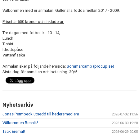
Välkommen med er anmälan. Gäller alla födda mellan 2017 - 2009.
KLÄDPROFIL
Priset är 650 kronor och inkluderar:
LEDARINFORMATION
Tre dagar med fotboll kl. 10 - 14,
Lunch
STYRELSE/SEKTIONER
T-shirt
Idrottspåse
KONTAKT/KANSLI
Vattenflaska
Anmälan sker på följande hemsida:
PARTNERS
Sommarcamp (procup.se)
Sista dag för anmälan och betalning: 30/5
OM SUFC
Nyhetsarkiv
Jonas Permbeck utsedd till hedersmedlem
2026-07-02 11:56
Välkommen Besnik!
2026-06-30 19:20
Tack Eremal!
2026-06-29 20:05