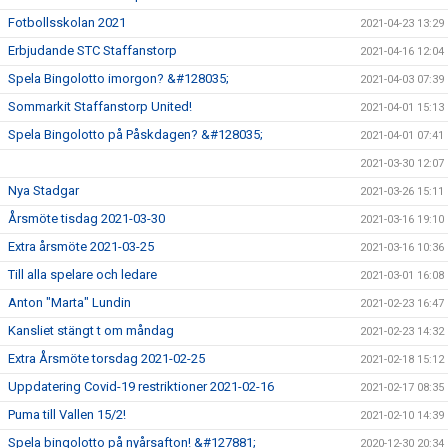
Fotbollsskolan 2021
2021-04-23 13:29
Erbjudande STC Staffanstorp
2021-04-16 12:04
Spela Bingolotto imorgon? &#128035;
2021-04-03 07:39
Sommarkit Staffanstorp United!
2021-04-01 15:13
Spela Bingolotto på Påskdagen? &#128035;
2021-04-01 07:41
2021-03-30 12:07
Nya Stadgar
2021-03-26 15:11
Årsmöte tisdag 2021-03-30
2021-03-16 19:10
Extra årsmöte 2021-03-25
2021-03-16 10:36
Till alla spelare och ledare
2021-03-01 16:08
Anton "Marta" Lundin
2021-02-23 16:47
Kansliet stängt t om måndag
2021-02-23 14:32
Extra Årsmöte torsdag 2021-02-25
2021-02-18 15:12
Uppdatering Covid-19 restriktioner 2021-02-16
2021-02-17 08:35
Puma till Vallen 15/2!
2021-02-10 14:39
Spela bingolotto på nyårsafton! &#127881;
2020-12-30 20:34