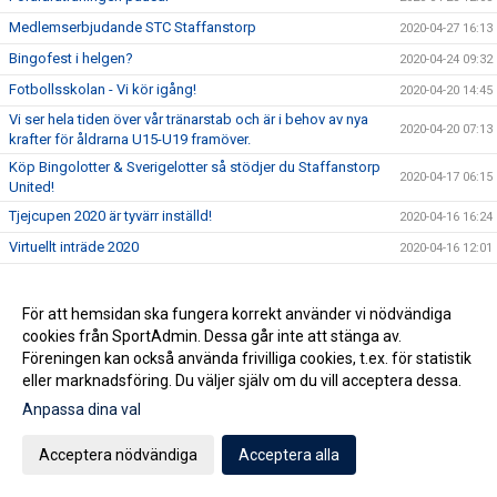
Medlemserbjudande STC Staffanstorp
2020-04-27 16:13
Bingofest i helgen?
2020-04-24 09:32
Fotbollsskolan - Vi kör igång!
2020-04-20 14:45
Vi ser hela tiden över vår tränarstab och är i behov av nya
2020-04-20 07:13
krafter för åldrarna U15-U19 framöver.
Köp Bingolotter & Sverigelotter så stödjer du Staffanstorp
2020-04-17 06:15
United!
Tjejcupen 2020 är tyvärr inställd!
2020-04-16 16:24
Virtuellt inträde 2020
2020-04-16 12:01
NYHET! Digitala Bingolotter!
2020-04-08 11:54
Kansliet Påskstängt
2020-04-08 10:20
För att hemsidan ska fungera korrekt använder vi nödvändiga
cookies från SportAdmin. Dessa går inte att stänga av.
Uppdatering gällande träningar och träningsmatcher
2020-04-07 09:30
Föreningen kan också använda frivilliga cookies, t.ex. för statistik
Påskbingo!
2020-04-03 13:10
eller marknadsföring. Du väljer själv om du vill acceptera dessa.
Inställda matcher
2020-04-03 10:53
Anpassa dina val
Samtliga matcher ställs in tills vidare
2020-04-02 15:32
Acceptera nödvändiga
Acceptera alla
Uppdatering gällande aktiviter på Staffansvallen med
2020-03-14 10:10
hänsyn till covid19