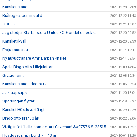
Kansliet stängt
2021-12-28 07:09
Bråhögscupen inställd
2021-12-22 11:43
GOD JUL
2021-12-21 16:07
Jag stödjer Staffanstorp United FC. Gör det du också!
2021-12-20 09:52
Kansliet ikväll
2021-12-20 09:33
Erbjudande Jul
2021-12-14 12:41
Ny huvudtränare Amir Darban Khales
2021-12-14 09:54
Spela Bingolotto Lillejulafton!
2021-12-09 14:04
Grattis Torn!
2021-12-08 10:34
Kansliet stängt idag 8/12
2021-12-06 09:53
Julklappstips!
2021-11-20 18:04
Sportringen flyttar
2021-11-18 08:27
Kansliet Höstlovsstängt
2021-10-29 12:29
Bingolotto firar 30 år!
2021-10-22 09:06
Viktig info till alla som deltar i Caveman! &#9757;&#128515;
2021-10-06 15:57
Höstlovscamp i Lund 7 – 13 år
2021-10-01 11:28