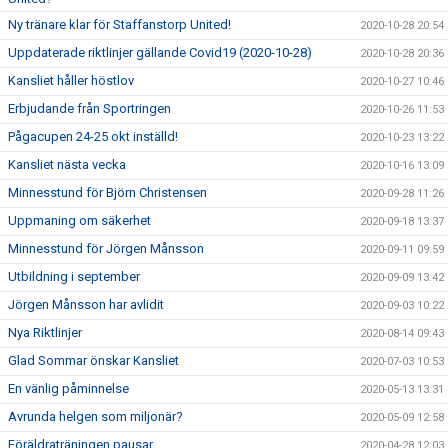
Ny tränare klar för Staffanstorp United!
2020-10-28 20:54
Uppdaterade riktlinjer gällande Covid19 (2020-10-28)
2020-10-28 20:36
Kansliet håller höstlov
2020-10-27 10:46
Erbjudande från Sportringen
2020-10-26 11:53
Pågacupen 24-25 okt inställd!
2020-10-23 13:22
Kansliet nästa vecka
2020-10-16 13:09
Minnesstund för Björn Christensen
2020-09-28 11:26
Uppmaning om säkerhet
2020-09-18 13:37
Minnesstund för Jörgen Månsson
2020-09-11 09:59
Utbildning i september
2020-09-09 13:42
Jörgen Månsson har avlidit
2020-09-03 10:22
Nya Riktlinjer
2020-08-14 09:43
Glad Sommar önskar Kansliet
2020-07-03 10:53
En vänlig påminnelse
2020-05-13 13:31
Avrunda helgen som miljonär?
2020-05-09 12:58
Föräldraträningen pausar
2020-04-28 12:03