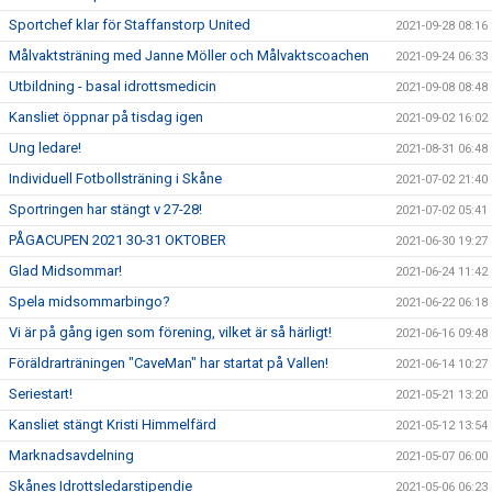
Sportchef klar för Staffanstorp United
2021-09-28 08:16
Målvaktsträning med Janne Möller och Målvaktscoachen
2021-09-24 06:33
Utbildning - basal idrottsmedicin
2021-09-08 08:48
Kansliet öppnar på tisdag igen
2021-09-02 16:02
Ung ledare!
2021-08-31 06:48
Individuell Fotbollsträning i Skåne
2021-07-02 21:40
Sportringen har stängt v 27-28!
2021-07-02 05:41
PÅGACUPEN 2021 30-31 OKTOBER
2021-06-30 19:27
Glad Midsommar!
2021-06-24 11:42
Spela midsommarbingo?
2021-06-22 06:18
Vi är på gång igen som förening, vilket är så härligt!
2021-06-16 09:48
Föräldrarträningen "CaveMan" har startat på Vallen!
2021-06-14 10:27
Seriestart!
2021-05-21 13:20
Kansliet stängt Kristi Himmelfärd
2021-05-12 13:54
Marknadsavdelning
2021-05-07 06:00
Skånes Idrottsledarstipendie
2021-05-06 06:23