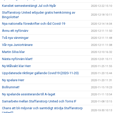
Kansliet semesterstängt Jul och Nyår
2020-12-22 15:10
Staffanstorp United erbjuder gratis hemkörning av
2020-12-18 10:11
Bingolotter!
Nya nationella föreskrifter och råd Covid-19
2020-12-14 14:04
Ännu ett nyförvärv
2020-12-11 11:50
Två nya värvningar
2020-12-11 11:48
Vår nya Juniortränare
2020-12-11 11:08
Martin Silva klar
2020-12-10 16:32
Nästa nyförvärv klart!
2020-12-01 15:11
Ny Målvakt klar Herr
2020-11-25 11:55
Uppdaterade riktlinjer gällande Covid19 (2020-11-20)
2020-11-20 15:44
Ny spelare Herr
2020-11-20 11:31
Bollrummet!
2020-11-15 19:23
Ny spelande assisterande till A-laget
2020-11-11 13:54
Samarbete mellan Staffanstorp United och Torns IF
2020-11-08 13:15
Chans att bli miljonär och samtidigt stödja Staffanstorp
2020-10-30 10:13
United?