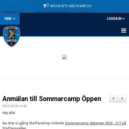
MISSA INTE NÄSTA MATCH!
HEM
LOGGA IN
HEM
NYHETER
LEDARE
MATCHER
KALENDER
Anmälan till Sommarcamp Öppen
<
>
DOMARINFORMATION
2023-03-28 14:48
Hej alla!
MEDLEMSAVGIFTER
Nu drar vi igång Staffanstorp Uniteds
Sommarcamp datumen 30/6 - 2/7 på
Staffansvallen.
DOKUMENT