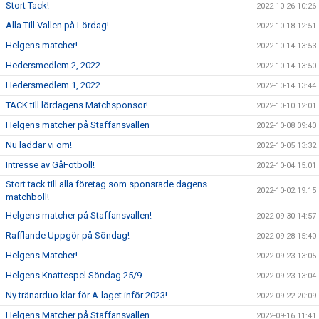
Stort Tack!
2022-10-26 10:26
Alla Till Vallen på Lördag!
2022-10-18 12:51
Helgens matcher!
2022-10-14 13:53
Hedersmedlem 2, 2022
2022-10-14 13:50
Hedersmedlem 1, 2022
2022-10-14 13:44
TACK till lördagens Matchsponsor!
2022-10-10 12:01
Helgens matcher på Staffansvallen
2022-10-08 09:40
Nu laddar vi om!
2022-10-05 13:32
Intresse av GåFotboll!
2022-10-04 15:01
Stort tack till alla företag som sponsrade dagens
2022-10-02 19:15
matchboll!
Helgens matcher på Staffansvallen!
2022-09-30 14:57
Rafflande Uppgör på Söndag!
2022-09-28 15:40
Helgens Matcher!
2022-09-23 13:05
Helgens Knattespel Söndag 25/9
2022-09-23 13:04
Ny tränarduo klar för A-laget inför 2023!
2022-09-22 20:09
Helgens Matcher på Staffansvallen
2022-09-16 11:41