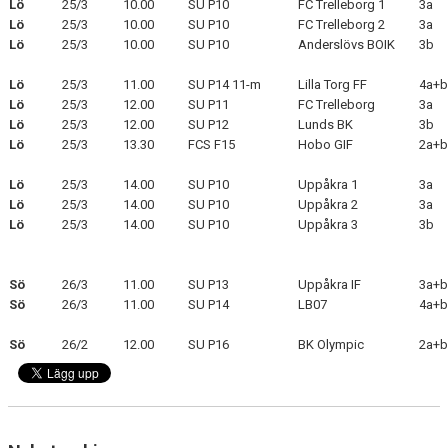
Lö
25/3
10.00
SU P10
FC Trelleborg 1
3a
Lö
25/3
10.00
SU P10
FC Trelleborg 2
3a
KLÄDPROFIL
Lö
25/3
10.00
SU P10
Anderslövs BOIK
3b
Lö
LEDARINFORMATION
25/3
11.00
SU P14 11-m
Lilla Torg FF
4a+b
Lö
25/3
12.00
SU P11
FC Trelleborg
3a
Lö
25/3
12.00
SU P12
Lunds BK
3b
STYRELSE/SEKTIONER
Lö
25/3
13.30
FCS F15
Hobo GIF
2a+b
KONTAKT/KANSLI
Lö
25/3
14.00
SU P10
Uppåkra 1
3a
Lö
25/3
14.00
SU P10
Uppåkra 2
3a
PARTNERS
Lö
25/3
14.00
SU P10
Uppåkra 3
3b
OM SUFC
Sö
26/3
11.00
SU P13
Uppåkra IF
3a+b
Sö
26/3
11.00
SU P14
LB07
4a+b
Sö
26/2
12.00
SU P16
BK Olympic
2a+b