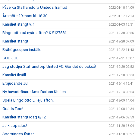
Påverka Staffanstorp Uniteds framtid
2022-01-18 14:09
Årsmöte 29 mars kl. 18.30
2022-01-17 17:13
Kansliet stängt v. 1
2022-01-03 15:31
Bingolotto på nyårsafton? &#127881;
2021-12-30 09:56
Kansliet stängt
2021-12-28 07:09
Bråhögscupen inställd
2021-12-22 11:43
GOD JUL
2021-12-21 16:07
Jag stödjer Staffanstorp United FC. Gör det du också!
2021-12-20 09:52
Kansliet ikväll
2021-12-20 09:33
Erbjudande Jul
2021-12-14 12:41
Ny huvudtränare Amir Darban Khales
2021-12-14 09:54
Spela Bingolotto Lillejulafton!
2021-12-09 14:04
Grattis Torn!
2021-12-08 10:34
Kansliet stängt idag 8/12
2021-12-06 09:53
Julklappstips!
2021-11-20 18:04
Sportringen flyttar
2021-11-18 08:27