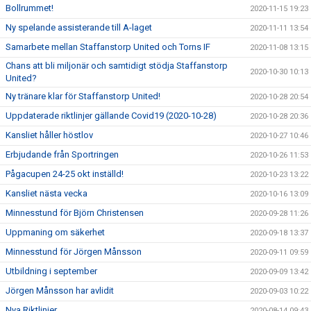
Bollrummet!
2020-11-15 19:23
Ny spelande assisterande till A-laget
2020-11-11 13:54
Samarbete mellan Staffanstorp United och Torns IF
2020-11-08 13:15
Chans att bli miljonär och samtidigt stödja Staffanstorp
2020-10-30 10:13
United?
Ny tränare klar för Staffanstorp United!
2020-10-28 20:54
Uppdaterade riktlinjer gällande Covid19 (2020-10-28)
2020-10-28 20:36
Kansliet håller höstlov
2020-10-27 10:46
Erbjudande från Sportringen
2020-10-26 11:53
Pågacupen 24-25 okt inställd!
2020-10-23 13:22
Kansliet nästa vecka
2020-10-16 13:09
Minnesstund för Björn Christensen
2020-09-28 11:26
Uppmaning om säkerhet
2020-09-18 13:37
Minnesstund för Jörgen Månsson
2020-09-11 09:59
Utbildning i september
2020-09-09 13:42
Jörgen Månsson har avlidit
2020-09-03 10:22
Nya Riktlinjer
2020-08-14 09:43