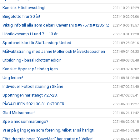
Kansliet Höstlovsstängt
2021-10-29 12:29
Bingolotto firar 30 år!
2021-10-22 09:06
Viktig info till alla som deltar i Caveman! &#9757;&#128515;
2021-10-06 15:57
Höstlovscamp i Lund 7 – 13 år
2021-10-01 11:28
Sportchef klar för Staffanstorp United
2021-09-28 08:16
Målvaktsträning med Janne Möller och Målvaktscoachen
2021-09-24 06:33
Utbildning - basal idrottsmedicin
2021-09-08 08:48
Kansliet öppnar på tisdag igen
2021-09-02 16:02
Ung ledare!
2021-08-31 06:48
Individuell Fotbollsträning i Skåne
2021-07-02 21:40
Sportringen har stängt v 27-28!
2021-07-02 05:41
PÅGACUPEN 2021 30-31 OKTOBER
2021-06-30 19:27
Glad Midsommar!
2021-06-24 11:42
Spela midsommarbingo?
2021-06-22 06:18
Vi är på gång igen som förening, vilket är så härligt!
2021-06-16 09:48
Föräldrarträningen "CaveMan" har startat på Vallen!
2021-06-14 10:27