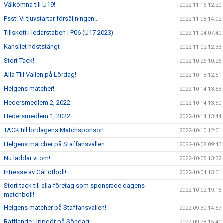
Välkomna till U19!
2022-11-16 12:20
Psst! Vi tjuvstartar försäljningen...
2022-11-08 14:02
Tillskott i ledarstaben i P06 (U17 2023)
2022-11-04 07:40
Kansliet höststängt
2022-11-02 12:33
Stort Tack!
2022-10-26 10:26
Alla Till Vallen på Lördag!
2022-10-18 12:51
Helgens matcher!
2022-10-14 13:53
Hedersmedlem 2, 2022
2022-10-14 13:50
Hedersmedlem 1, 2022
2022-10-14 13:44
TACK till lördagens Matchsponsor!
2022-10-10 12:01
Helgens matcher på Staffansvallen
2022-10-08 09:40
Nu laddar vi om!
2022-10-05 13:32
Intresse av GåFotboll!
2022-10-04 15:01
Stort tack till alla företag som sponsrade dagens
2022-10-02 19:15
matchboll!
Helgens matcher på Staffansvallen!
2022-09-30 14:57
Rafflande Uppgör på Söndag!
2022-09-28 15:40