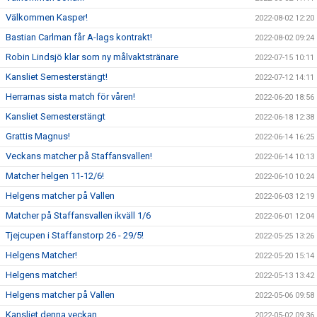
Välkommen Kasper!
2022-08-02 12:20
Bastian Carlman får A-lags kontrakt!
2022-08-02 09:24
Robin Lindsjö klar som ny målvaktstränare
2022-07-15 10:11
Kansliet Semesterstängt!
2022-07-12 14:11
Herrarnas sista match för våren!
2022-06-20 18:56
Kansliet Semesterstängt
2022-06-18 12:38
Grattis Magnus!
2022-06-14 16:25
Veckans matcher på Staffansvallen!
2022-06-14 10:13
Matcher helgen 11-12/6!
2022-06-10 10:24
Helgens matcher på Vallen
2022-06-03 12:19
Matcher på Staffansvallen ikväll 1/6
2022-06-01 12:04
Tjejcupen i Staffanstorp 26 - 29/5!
2022-05-25 13:26
Helgens Matcher!
2022-05-20 15:14
Helgens matcher!
2022-05-13 13:42
Helgens matcher på Vallen
2022-05-06 09:58
Kansliet denna veckan
2022-05-02 09:36