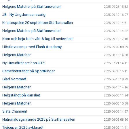
Helgens Matcher på Staffansvallen!
2025-09-26 13:32
JB - Ny Ungdomsansvarig
2025-09-19 16:07
Knattespelen 20 september Staffansvallen
2025-09-19 14:31
Helgens Matcher på Staffansvallen!
2025-09-19 14:22
Kom och heja fram vårt A-lag till serievinst!
2025-09-10 17:10
Höstlovscamp med Flash Acadamy!
2025-09-08 08:09
Helgens Matcher!
2025-08-15 14:38
Ny Huvudtränare hos U15!
2025-07-21 14:11
Semesterstängt på SportRingen
2025-06-30 15:11
Glad Sommar!
2025-06-16 19:23
Helgens Matcher!
2025-06-13 14:16
Helgstängt på Kansliet
2025-06-05 11:24
Helgens Matcher!
2025-06-05 10:58
Sista Chansen!
2025-06-03 14:37
Nationaldagsfirande 2025 på Staffansvallen
2025-06-03 08:30
Tjejcupen 2025 avklarad!
2025-06-02 11:41