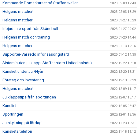
Kommande Domarkurser på Staffansvallen
2023-02-09 12:43
Helgens matcher!
2023-02-03 13:29
Helgens matcher!
2023-01-27 10:23
Inbjudan e-sport från Skåneboll
2023-01-27 09:02
Helgens match och träning
2023-01-20 14:44
Helgens matcher
2023-01-13 12:16
Supporter-Var redo inför säsongstart!
2023-01-12 14:35
Sistaminuten-julklapp: Staffanstorp United halsduk
2022-12-22 16:18
Kansliet under Jul/Nyår
2022-12-20 13:31
Företag och inventering
2022-12-13 09:29
Helgens matcher!
2022-12-09 11:17
Julklappstips från sportringen
2022-12-07 15:17
Kansliet
2022-12-05 08:47
Sportringen
2022-12-01 12:36
Julskyltning på lördag!
2022-11-23 10:31
Kansliets telefon
2022-11-18 13:12