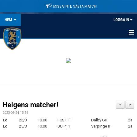
MISSA INTE NÄSTA MATCH!
HEM
LOGGA IN
HEM
NYHETER
LEDARE
MATCHER
KALENDER
Helgens matcher!
<
>
DOMARINFORMATION
2023-03-24 13:56
Lö
25/3
10.00
FCS F11
Dalby GIF
2a
MEDLEMSAVGIFTER
Lö
25/3
10.00
SU P11
Värpinge IF
2a
DOKUMENT