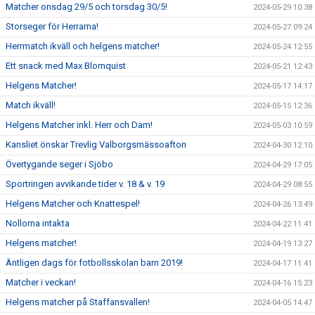
Matcher onsdag 29/5 och torsdag 30/5!
2024-05-29 10:38
Storseger för Herrarna!
2024-05-27 09:24
Herrmatch ikväll och helgens matcher!
2024-05-24 12:55
Ett snack med Max Blomquist
2024-05-21 12:43
Helgens Matcher!
2024-05-17 14:17
Match ikväll!
2024-05-15 12:36
Helgens Matcher inkl. Herr och Dam!
2024-05-03 10:59
Kansliet önskar Trevlig Valborgsmässoafton
2024-04-30 12:10
Övertygande seger i Sjöbo
2024-04-29 17:05
Sportringen avvikande tider v. 18 & v. 19
2024-04-29 08:55
Helgens Matcher och Knattespel!
2024-04-26 13:49
Nollorna intakta
2024-04-22 11:41
Helgens matcher!
2024-04-19 13:27
Äntligen dags för fotbollsskolan barn 2019!
2024-04-17 11:41
Matcher i veckan!
2024-04-16 15:23
Helgens matcher på Staffansvallen!
2024-04-05 14:47