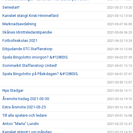
Seriestart!
2021-05-21 13:20
Kansliet stängt Kristi Himmelfärd
2021-05-12 13:54
Marknadsavdelning
2021-05-07 06:00
Skånes Idrottsledarstipendie
2021-05-06 06:23
Fotbollsskolan 2021
2021-04-23 13:29
Erbjudande STC Staffanstorp
2021-04-16 12:04
Spela Bingolotto imorgon? &#128035;
2021-04-03 07:39
Sommarkit Staffanstorp United!
2021-04-01 15:13
Spela Bingolotto på Påskdagen? &#128035;
2021-04-01 07:41
2021-03-30 12:07
Nya Stadgar
2021-03-26 15:11
Årsmöte tisdag 2021-03-30
2021-03-16 19:10
Extra årsmöte 2021-03-25
2021-03-16 10:36
Till alla spelare och ledare
2021-03-01 16:08
Anton "Marta" Lundin
2021-02-23 16:47
Kansliet stängt t om måndag
2021-02-23 14:32