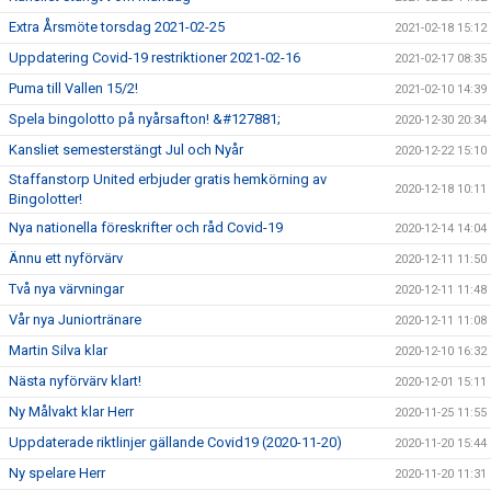
Extra Årsmöte torsdag 2021-02-25
2021-02-18 15:12
Uppdatering Covid-19 restriktioner 2021-02-16
2021-02-17 08:35
Puma till Vallen 15/2!
2021-02-10 14:39
Spela bingolotto på nyårsafton! &#127881;
2020-12-30 20:34
Kansliet semesterstängt Jul och Nyår
2020-12-22 15:10
Staffanstorp United erbjuder gratis hemkörning av
2020-12-18 10:11
Bingolotter!
Nya nationella föreskrifter och råd Covid-19
2020-12-14 14:04
Ännu ett nyförvärv
2020-12-11 11:50
Två nya värvningar
2020-12-11 11:48
Vår nya Juniortränare
2020-12-11 11:08
Martin Silva klar
2020-12-10 16:32
Nästa nyförvärv klart!
2020-12-01 15:11
Ny Målvakt klar Herr
2020-11-25 11:55
Uppdaterade riktlinjer gällande Covid19 (2020-11-20)
2020-11-20 15:44
Ny spelare Herr
2020-11-20 11:31