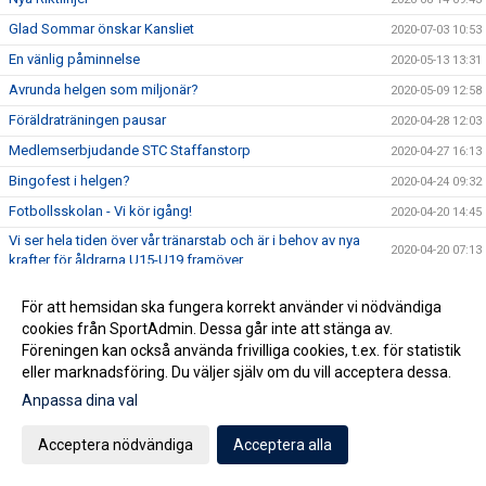
Glad Sommar önskar Kansliet
2020-07-03 10:53
En vänlig påminnelse
2020-05-13 13:31
Avrunda helgen som miljonär?
2020-05-09 12:58
Föräldraträningen pausar
2020-04-28 12:03
Medlemserbjudande STC Staffanstorp
2020-04-27 16:13
Bingofest i helgen?
2020-04-24 09:32
Fotbollsskolan - Vi kör igång!
2020-04-20 14:45
Vi ser hela tiden över vår tränarstab och är i behov av nya
2020-04-20 07:13
krafter för åldrarna U15-U19 framöver.
Köp Bingolotter & Sverigelotter så stödjer du Staffanstorp
2020-04-17 06:15
United!
För att hemsidan ska fungera korrekt använder vi nödvändiga
cookies från SportAdmin. Dessa går inte att stänga av.
Tjejcupen 2020 är tyvärr inställd!
2020-04-16 16:24
Föreningen kan också använda frivilliga cookies, t.ex. för statistik
Virtuellt inträde 2020
2020-04-16 12:01
eller marknadsföring. Du väljer själv om du vill acceptera dessa.
NYHET! Digitala Bingolotter!
2020-04-08 11:54
Anpassa dina val
Kansliet Påskstängt
2020-04-08 10:20
Acceptera nödvändiga
Acceptera alla
Uppdatering gällande träningar och träningsmatcher
2020-04-07 09:30