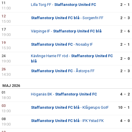
11
Lilla Torg FF -
Staffanstorp United FC
2 - 1
11:00
12
Staffanstorp United FC blå
- Sorgenfri FF
2 - 3
15:00
17
Värpinge IF -
Staffanstorp United FC blå
2 - 6
19:00
19
Staffanstorp United FC
- Nosaby IF
2 - 1
15:30
24
Kävlinge Harrie FF röd -
Staffanstorp United FC
2 - 0
19:00
blå
26
Staffanstorp United FC
- Åstorps FF
2 - 3
14:30
MAJ 2026
01
Höganäs BK -
Staffanstorp United FC
4 - 2
18:00
03
Staffanstorp United FC blå
- Klågerups GoIF
10 - 1
13:00
08
Staffanstorp United FC blå
- IFK Ystad FK
4 - 0
19:00