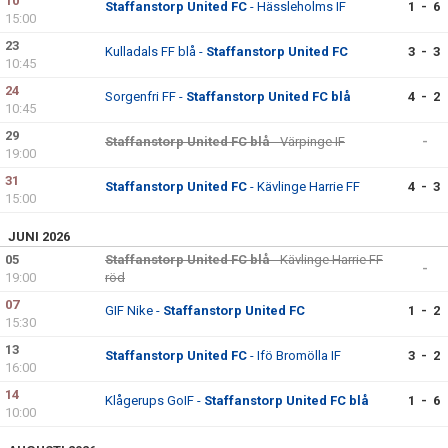
10
Staffanstorp United FC
- Hässleholms IF
1 - 6
15:00
23
Kulladals FF blå -
Staffanstorp United FC
3 - 3
10:45
24
Sorgenfri FF -
Staffanstorp United FC blå
4 - 2
10:45
29
Staffanstorp United FC blå
- Värpinge IF
-
19:00
31
Staffanstorp United FC
- Kävlinge Harrie FF
4 - 3
15:00
JUNI 2026
05
Staffanstorp United FC blå
- Kävlinge Harrie FF
-
19:00
röd
07
GIF Nike -
Staffanstorp United FC
1 - 2
15:30
13
Staffanstorp United FC
- Ifö Bromölla IF
3 - 2
16:00
14
Klågerups GoIF -
Staffanstorp United FC blå
1 - 6
10:00