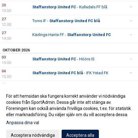
20
Staffanstorp United FC
- Kulladals FF blå
-
15:30
27
Torns IF -
Staffanstorp United FC blå
-
12:00
27
Kävlinge Harrie FF -
Staffanstorp United FC
-
14:00
OKTOBER 2026
03
Staffanstorp United FC
- Höörs IS
-
15:00
04
Staffanstorp United FC blå
- IFK Ystad FK
-
15:30
11
Ifö Bromölla IF -
Staffanstorp United FC
-
14:00
För att hemsidan ska fungera korrekt använder vi nödvändiga
17
Ariana FC -
Staffanstorp United FC blå
-
cookies från SportAdmin. Dessa går inte att stänga av.
16:00
Föreningen kan också använda frivilliga cookies, t.ex. för statistik
eller marknadsföring. Du väljer själv om du vill acceptera dessa.
Anpassa dina val
Cookie-inställningar
Gå till Webbversion
Acceptera nödvändiga
Acceptera alla