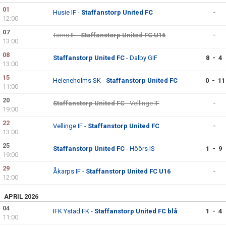
01
Husie IF -
Staffanstorp United FC
-
12:00
07
Torns IF -
Staffanstorp United FC U16
-
13:00
08
Staffanstorp United FC
- Dalby GIF
8 - 4
13:00
15
Heleneholms SK -
Staffanstorp United FC
0 - 11
11:00
20
Staffanstorp United FC
- Vellinge IF
-
19:00
22
Vellinge IF -
Staffanstorp United FC
-
13:00
25
Staffanstorp United FC
- Höörs IS
1 - 9
19:00
29
Åkarps IF -
Staffanstorp United FC U16
-
12:00
APRIL 2026
04
IFK Ystad FK -
Staffanstorp United FC blå
1 - 4
11:00