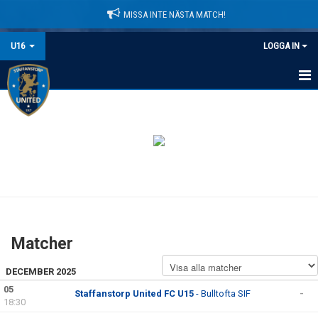
MISSA INTE NÄSTA MATCH!
U16
LOGGA IN
HEM
NYHETER
KALENDER
MATCHER
TRUPPEN
Matcher
KONTAKT
DECEMBER 2025
05
Staffanstorp United FC U15
- Bulltofta SIF
-
18:30