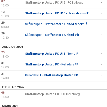
07
Staffanstorp United FC U15
- FC Bellevue
-
12:00
13
Staffanstorp United FC U15
- Hässleholms IF
-
13:00
29
Skånecupen -
Staffanstorp United Mörkblå
-
08:30
29
Skånecupen -
Staffanstorp United Vit
-
12:40
JANUARI 2026
25
Staffanstorp United FC U15
- Torns IF
-
13:00
31
Staffanstorp United FC
- Kulladals FF
-
12:00
31
Kulladals FF -
Staffanstorp United FC
-
14:30
FEBRUARI 2026
08
Staffanstorp United FC
- FC Trelleborg
-
14:00
MARS 2026