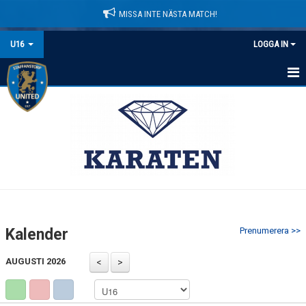
MISSA INTE NÄSTA MATCH!
U16
LOGGA IN
HEM
NYHETER
KALENDER
MATCHER
TRUPPEN
Kalender
Prenumerera >>
KONTAKT
AUGUSTI 2026