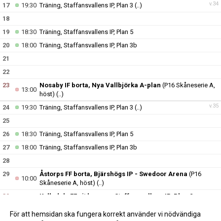
v.34
17
19:30
Träning, Staffansvallens IP, Plan 3
(..)
18
19
18:30
Träning, Staffansvallens IP, Plan 5
20
18:00
Träning, Staffansvallens IP, Plan 3b
21
22
23
Nosaby IF borta, Nya Vallbjörka A-plan
(P16 Skåneserie A,
13:00
höst)
(..)
v.35
24
19:30
Träning, Staffansvallens IP, Plan 3
(..)
25
26
18:30
Träning, Staffansvallens IP, Plan 5
27
18:00
Träning, Staffansvallens IP, Plan 3b
28
29
Åstorps FF borta, Bjärshögs IP - Swedoor Arena
(P16
10:00
Skåneserie A, höst)
(..)
30
Kulladals FF vit hemma, Staffansvallens IP, Plan 2
15:00
Konstgräs
(P16 Sydvästra B, höst)
(..)
För att hemsidan ska fungera korrekt använder vi nödvändiga
v.36
31
19:30
Träning, Staffansvallens IP, Plan 3
(..)