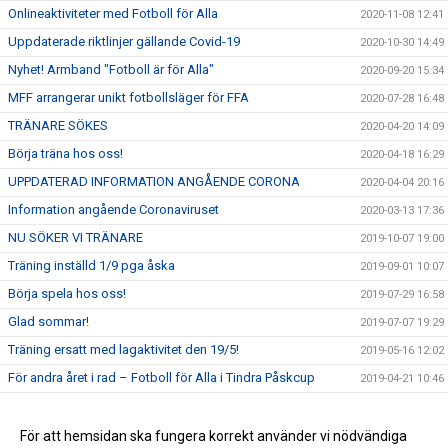
Onlineaktiviteter med Fotboll för Alla
2020-11-08 12:41
Uppdaterade riktlinjer gällande Covid-19
2020-10-30 14:49
Nyhet! Armband "Fotboll är för Alla"
2020-09-20 15:34
MFF arrangerar unikt fotbollsläger för FFA
2020-07-28 16:48
TRÄNARE SÖKES
2020-04-20 14:09
Börja träna hos oss!
2020-04-18 16:29
UPPDATERAD INFORMATION ANGÅENDE CORONA
2020-04-04 20:16
Information angående Coronaviruset
2020-03-13 17:36
NU SÖKER VI TRÄNARE
2019-10-07 19:00
Träning inställd 1/9 pga åska
2019-09-01 10:07
Börja spela hos oss!
2019-07-29 16:58
Glad sommar!
2019-07-07 19:29
Träning ersatt med lagaktivitet den 19/5!
2019-05-16 12:02
För andra året i rad – Fotboll för Alla i Tindra Påskcup
2019-04-21 10:46
Staffanstorps Rotaryklubb donerar generöst bidrag
2019-04-10 12:56
Välkomna till utomhussäsong 2019!
För att hemsidan ska fungera korrekt använder vi nödvändiga
2019-04-09 10:35