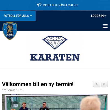
MISSA INTE NÄSTA MATCH!
FOTBOLL FÖR ALLA
LOGGA IN
HEM
NYHETER
KALENDER
MATCHER
TRUPPEN
Välkommen till en ny termin!
<
>
BILDGALLERI
2021-08-06 11:41
DOKUMENT
KONTAKT