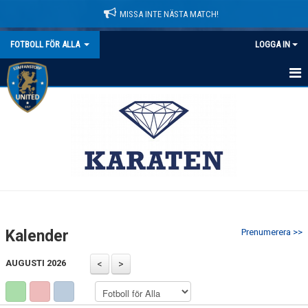
MISSA INTE NÄSTA MATCH!
FOTBOLL FÖR ALLA
LOGGA IN
HEM
NYHETER
KALENDER
MATCHER
TRUPPEN
Kalender
Prenumerera >>
BILDGALLERI
AUGUSTI 2026
DOKUMENT
KONTAKT