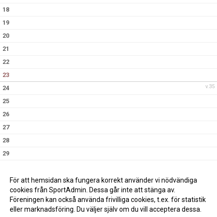
18
19
20
21
22
23
v.35
24
25
26
27
28
29
30
v.36
31
För att hemsidan ska fungera korrekt använder vi nödvändiga
cookies från SportAdmin. Dessa går inte att stänga av.
Föreningen kan också använda frivilliga cookies, t.ex. för statistik
eller marknadsföring. Du väljer själv om du vill acceptera dessa.