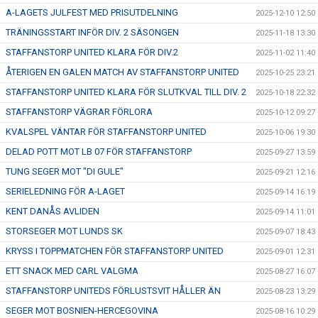
A-LAGETS JULFEST MED PRISUTDELNING
2025-12-10 12:50
TRÄNINGSSTART INFÖR DIV. 2 SÄSONGEN
2025-11-18 13:30
STAFFANSTORP UNITED KLARA FÖR DIV.2
2025-11-02 11:40
ÅTERIGEN EN GALEN MATCH AV STAFFANSTORP UNITED
2025-10-25 23:21
STAFFANSTORP UNITED KLARA FÖR SLUTKVAL TILL DIV. 2
2025-10-18 22:32
STAFFANSTORP VÄGRAR FÖRLORA
2025-10-12 09:27
KVALSPEL VÄNTAR FÖR STAFFANSTORP UNITED
2025-10-06 19:30
DELAD POTT MOT LB 07 FÖR STAFFANSTORP
2025-09-27 13:59
TUNG SEGER MOT "DI GULE"
2025-09-21 12:16
SERIELEDNING FÖR A-LAGET
2025-09-14 16:19
KENT DANÅS AVLIDEN
2025-09-14 11:01
STORSEGER MOT LUNDS SK
2025-09-07 18:43
KRYSS I TOPPMATCHEN FÖR STAFFANSTORP UNITED
2025-09-01 12:31
ETT SNACK MED CARL VALGMA
2025-08-27 16:07
STAFFANSTORP UNITEDS FÖRLUSTSVIT HÅLLER ÄN
2025-08-23 13:29
SEGER MOT BOSNIEN-HERCEGOVINA
2025-08-16 10:29