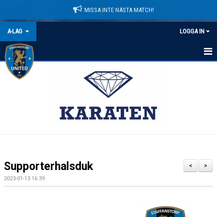
MISSA INTE NÄSTA MATCH!
A-LAG
LOGGA IN
HEM
NYHETER
KALENDER
MATCHER
TRUPPEN
Supporterhalsduk
<
>
BILDGALLERI
2023-01-13 16:39
DOKUMENT