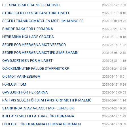
ETT SNACK MED TARIK FETAHOVIC
2025-08-12 17:03
STORSEGER FÖR STAFFANSTORP UNITED
2025-08-10 10:10
SEGER I TRÄNINGSMATCHEN MOT LIMHAMNS FF
2025-08-01 09:22
FJÄRDE RAKA FÖR HERRARNA
2025-06-28 14:59
HERRARNA NOLLADE CROATIA
2025-06-19 18:18
SEGER FÖR HERRARNA MOT VEBERÖD
2025-06-15 14:02
SEGER FÖR HERRARNA MOT IFK SIMRISHAMN
2025-06-08 12:35
OAVGJORT IGEN FÖR A-LAGET
2025-05-31 11:18
OLYCKSMINUTER FÄLLDE STAFFNSTORP
2025-05-24 13:28
0-0 MOT VANNEBERGA
2025-05-17 15:01
FÖRLUST I DM
2025-05-15 15:54
OAVGJORT FÖR HERRARNA
2025-05-13 09:03
RÄTTVIS SEGER FÖR STAFFANSTORP MOT IFK MALMÖ
2025-05-04 11:14
STARK INSATS AV A-LAGET MOT LUNDS SK
2025-04-27 10:30
KOLLAPS MOT LILLA TORG FÖR HERRARNA
2025-04-19 11:29
FÖRLUST FÖR HERRARNA I HEMMAPREMIÄREN
2025-04-12 13:53