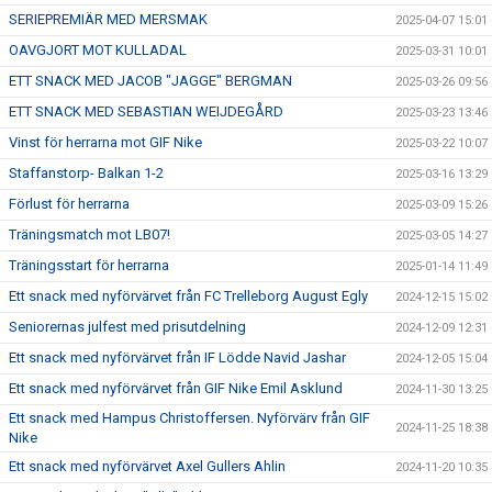
SERIEPREMIÄR MED MERSMAK
2025-04-07 15:01
OAVGJORT MOT KULLADAL
2025-03-31 10:01
ETT SNACK MED JACOB "JAGGE" BERGMAN
2025-03-26 09:56
ETT SNACK MED SEBASTIAN WEIJDEGÅRD
2025-03-23 13:46
Vinst för herrarna mot GIF Nike
2025-03-22 10:07
Staffanstorp- Balkan 1-2
2025-03-16 13:29
Förlust för herrarna
2025-03-09 15:26
Träningsmatch mot LB07!
2025-03-05 14:27
Träningsstart för herrarna
2025-01-14 11:49
Ett snack med nyförvärvet från FC Trelleborg August Egly
2024-12-15 15:02
Seniorernas julfest med prisutdelning
2024-12-09 12:31
Ett snack med nyförvärvet från IF Lödde Navid Jashar
2024-12-05 15:04
Ett snack med nyförvärvet från GIF Nike Emil Asklund
2024-11-30 13:25
Ett snack med Hampus Christoffersen. Nyförvärv från GIF
2024-11-25 18:38
Nike
Ett snack med nyförvärvet Axel Gullers Ahlin
2024-11-20 10:35