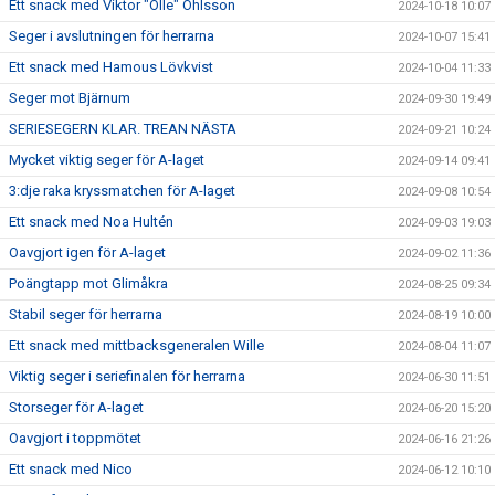
Ett snack med Viktor "Olle" Ohlsson
2024-10-18 10:07
Seger i avslutningen för herrarna
2024-10-07 15:41
Ett snack med Hamous Lövkvist
2024-10-04 11:33
Seger mot Bjärnum
2024-09-30 19:49
SERIESEGERN KLAR. TREAN NÄSTA
2024-09-21 10:24
Mycket viktig seger för A-laget
2024-09-14 09:41
3:dje raka kryssmatchen för A-laget
2024-09-08 10:54
Ett snack med Noa Hultén
2024-09-03 19:03
Oavgjort igen för A-laget
2024-09-02 11:36
Poängtapp mot Glimåkra
2024-08-25 09:34
Stabil seger för herrarna
2024-08-19 10:00
Ett snack med mittbacksgeneralen Wille
2024-08-04 11:07
Viktig seger i seriefinalen för herrarna
2024-06-30 11:51
Storseger för A-laget
2024-06-20 15:20
Oavgjort i toppmötet
2024-06-16 21:26
Ett snack med Nico
2024-06-12 10:10