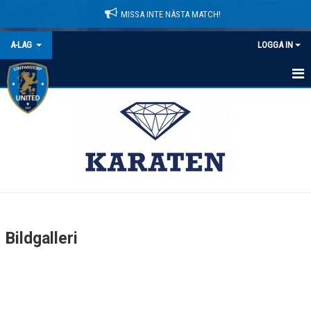
MISSA INTE NÄSTA MATCH!
A-LAG
LOGGA IN
HEM
NYHETER
KALENDER
MATCHER
TRUPPEN
Bildgalleri
BILDGALLERI
DOKUMENT