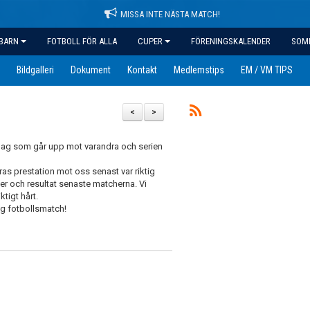
MISSA INTE NÄSTA MATCH!
BARN
FOTBOLL FÖR ALLA
CUPER
FÖRENINGSKALENDER
SOM
Bildgalleri
Dokument
Kontakt
Medlemstips
EM / VM TIPS
<
>
lag som går upp mot varandra och serien
ras prestation mot oss senast var riktig
ner och resultat senaste matcherna. Vi
ktigt hårt.
ig fotbollsmatch!