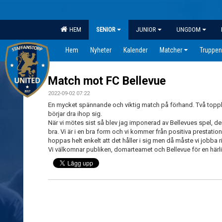
HEM
SENIOR
JUNIOR
UNGDOM
Hem
Nyheter
Kalender
Matcher
Truppen
Match mot FC Bellevue
2022-09-02 07:22
En mycket spännande och viktig match på förhand. Två topp
börjar dra ihop sig.
När vi mötes sist så blev jag imponerad av Bellevues spel, de
bra. Vi är i en bra form och vi kommer från positiva prestatio
hoppas helt enkelt att det håller i sig men då måste vi jobba ri
Vi välkomnar publiken, domarteamet och Bellevue för en härl