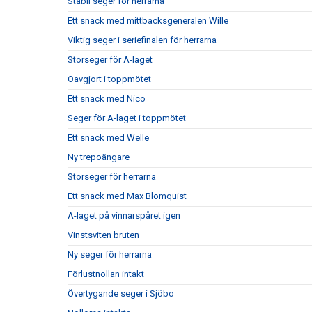
Stabil seger för herrarna
Ett snack med mittbacksgeneralen Wille
Viktig seger i seriefinalen för herrarna
Storseger för A-laget
Oavgjort i toppmötet
Ett snack med Nico
Seger för A-laget i toppmötet
Ett snack med Welle
Ny trepoängare
Storseger för herrarna
Ett snack med Max Blomquist
A-laget på vinnarspåret igen
Vinstsviten bruten
Ny seger för herrarna
Förlustnollan intakt
Övertygande seger i Sjöbo