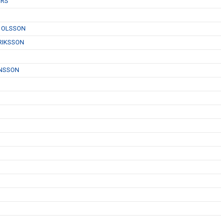
ÜRS
N OLSSON
RIKSSON
ENSSON