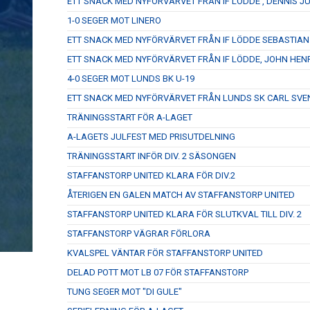
ETT SNACK MED NYFÖRVÄRVET FRÅN IF LÖDDE , DENNIS J
1-0 SEGER MOT LINERO
ETT SNACK MED NYFÖRVÄRVET FRÅN IF LÖDDE SEBASTIA
ETT SNACK MED NYFÖRVÄRVET FRÅN IF LÖDDE, JOHN HEN
4-0 SEGER MOT LUNDS BK U-19
ETT SNACK MED NYFÖRVÄRVET FRÅN LUNDS SK CARL SV
TRÄNINGSSTART FÖR A-LAGET
A-LAGETS JULFEST MED PRISUTDELNING
TRÄNINGSSTART INFÖR DIV. 2 SÄSONGEN
STAFFANSTORP UNITED KLARA FÖR DIV.2
ÅTERIGEN EN GALEN MATCH AV STAFFANSTORP UNITED
STAFFANSTORP UNITED KLARA FÖR SLUTKVAL TILL DIV. 2
STAFFANSTORP VÄGRAR FÖRLORA
KVALSPEL VÄNTAR FÖR STAFFANSTORP UNITED
DELAD POTT MOT LB 07 FÖR STAFFANSTORP
TUNG SEGER MOT "DI GULE"