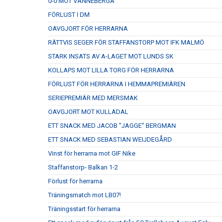
0-0 MOT VANNEBERGA
FÖRLUST I DM
OAVGJORT FÖR HERRARNA
RÄTTVIS SEGER FÖR STAFFANSTORP MOT IFK MALMÖ
STARK INSATS AV A-LAGET MOT LUNDS SK
KOLLAPS MOT LILLA TORG FÖR HERRARNA
FÖRLUST FÖR HERRARNA I HEMMAPREMIÄREN
SERIEPREMIÄR MED MERSMAK
OAVGJORT MOT KULLADAL
ETT SNACK MED JACOB "JAGGE" BERGMAN
ETT SNACK MED SEBASTIAN WEIJDEGÅRD
Vinst för herrarna mot GIF Nike
Staffanstorp- Balkan 1-2
Förlust för herrarna
Träningsmatch mot LB07!
Träningsstart för herrarna