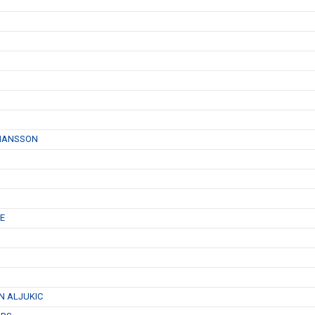
OHANSSON
E
N ALJUKIC