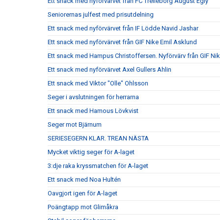
Ett snack med nyförvärvet från FC Trelleborg August Egly
Seniorernas julfest med prisutdelning
Ett snack med nyförvärvet från IF Lödde Navid Jashar
Ett snack med nyförvärvet från GIF Nike Emil Asklund
Ett snack med Hampus Christoffersen. Nyförvärv från GIF Ni
Ett snack med nyförvärvet Axel Gullers Ahlin
Ett snack med Viktor "Olle" Ohlsson
Seger i avslutningen för herrarna
Ett snack med Hamous Lövkvist
Seger mot Bjärnum
SERIESEGERN KLAR. TREAN NÄSTA
Mycket viktig seger för A-laget
3:dje raka kryssmatchen för A-laget
Ett snack med Noa Hultén
Oavgjort igen för A-laget
Poängtapp mot Glimåkra