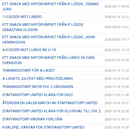
ETT SNACK MED NYFÖRVÄRVET FRÅN IF LÖDDE , DENNIS
2026-02-17 09:44
JÜRS
1-0 SEGER MOT LINERO
2026-02-14 15:37
ETT SNACK MED NYFÖRVÄRVET FRÅN IF LÖDDE
2026-02-09 13:21
SEBASTIAN OLSSON
ETT SNACK MED NYFÖRVÄRVET FRÅN IF LÖDDE, JOHN
2026-02-05 14:17
HENRIKSSON
4-0 SEGER MOT LUNDS BK U-19
2026-02-01 14:13
ETT SNACK MED NYFÖRVÄRVET FRÅN LUNDS SK CARL
2026-01-27 10:20
SVENSSON
TRÄNINGSSTART FÖR A-LAGET
2026-01-13 11:52
A-LAGETS JULFEST MED PRISUTDELNING
2025-12-10 12:50
TRÄNINGSSTART INFÖR DIV. 2 SÄSONGEN
2025-11-18 13:30
STAFFANSTORP UNITED KLARA FÖR DIV.2
2025-11-02 11:40
ÅTERIGEN EN GALEN MATCH AV STAFFANSTORP UNITED
2025-10-25 23:21
STAFFANSTORP UNITED KLARA FÖR SLUTKVAL TILL DIV. 2
2025-10-18 22:32
STAFFANSTORP VÄGRAR FÖRLORA
2025-10-12 09:27
KVALSPEL VÄNTAR FÖR STAFFANSTORP UNITED
2025-10-06 19:30