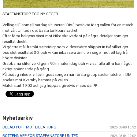
STAFFANSTORP TOG NY SEGER
Vellinge IF som till vardags huserar i Div.3 besökta idag vallen för en match
mot vårt United i det bästa tänkbara vädret.
Efter förra helgens vinst mot Nike skruvade vi på några detaljer som ger
resultat direkt.
Vi gör tre mål framåt samtidigt som vi dessvärre släpper in två vilket ger
oss slutresultatet 3-2 och vi kan inkassera ännu en seger mot ett lag från
högre division.
Grabbarna sliter verkligen i 90 minuter idag och vi visar alla att vi har något
riktigt spännande på gång.
På tisdag inleder vi tävlingssäsongen när första gruppspelsmatchen i DM
spelas mot Kvarnby hemma på vallen.
Matchstart 19.00 och jag hoppas givetvis vi ses där!💙
Nyhetsarkiv
DELAD POTT MOT LILLA TORG
2026-08-09 10:32
BOTTENNAPP FÖR STAFFANSTORP UNITED
2026-08-04 09:02