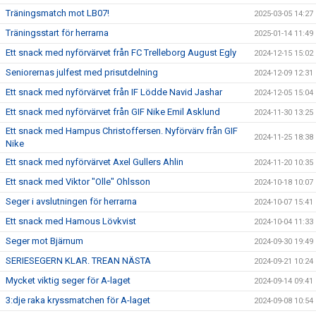
Träningsmatch mot LB07!
2025-03-05 14:27
Träningsstart för herrarna
2025-01-14 11:49
Ett snack med nyförvärvet från FC Trelleborg August Egly
2024-12-15 15:02
Seniorernas julfest med prisutdelning
2024-12-09 12:31
Ett snack med nyförvärvet från IF Lödde Navid Jashar
2024-12-05 15:04
Ett snack med nyförvärvet från GIF Nike Emil Asklund
2024-11-30 13:25
Ett snack med Hampus Christoffersen. Nyförvärv från GIF
2024-11-25 18:38
Nike
Ett snack med nyförvärvet Axel Gullers Ahlin
2024-11-20 10:35
Ett snack med Viktor "Olle" Ohlsson
2024-10-18 10:07
Seger i avslutningen för herrarna
2024-10-07 15:41
Ett snack med Hamous Lövkvist
2024-10-04 11:33
Seger mot Bjärnum
2024-09-30 19:49
SERIESEGERN KLAR. TREAN NÄSTA
2024-09-21 10:24
Mycket viktig seger för A-laget
2024-09-14 09:41
3:dje raka kryssmatchen för A-laget
2024-09-08 10:54