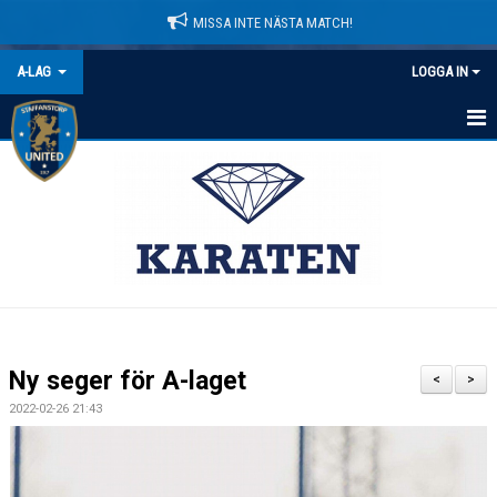
MISSA INTE NÄSTA MATCH!
A-LAG
LOGGA IN
HEM
NYHETER
KALENDER
MATCHER
TRUPPEN
Ny seger för A-laget
<
>
BILDGALLERI
2022-02-26 21:43
DOKUMENT