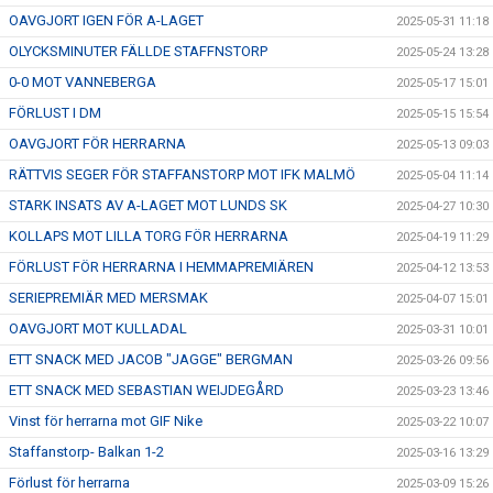
OAVGJORT IGEN FÖR A-LAGET
2025-05-31 11:18
OLYCKSMINUTER FÄLLDE STAFFNSTORP
2025-05-24 13:28
0-0 MOT VANNEBERGA
2025-05-17 15:01
FÖRLUST I DM
2025-05-15 15:54
OAVGJORT FÖR HERRARNA
2025-05-13 09:03
RÄTTVIS SEGER FÖR STAFFANSTORP MOT IFK MALMÖ
2025-05-04 11:14
STARK INSATS AV A-LAGET MOT LUNDS SK
2025-04-27 10:30
KOLLAPS MOT LILLA TORG FÖR HERRARNA
2025-04-19 11:29
FÖRLUST FÖR HERRARNA I HEMMAPREMIÄREN
2025-04-12 13:53
SERIEPREMIÄR MED MERSMAK
2025-04-07 15:01
OAVGJORT MOT KULLADAL
2025-03-31 10:01
ETT SNACK MED JACOB "JAGGE" BERGMAN
2025-03-26 09:56
ETT SNACK MED SEBASTIAN WEIJDEGÅRD
2025-03-23 13:46
Vinst för herrarna mot GIF Nike
2025-03-22 10:07
Staffanstorp- Balkan 1-2
2025-03-16 13:29
Förlust för herrarna
2025-03-09 15:26