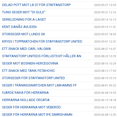
DELAD POTT MOT LB 07 FÖR STAFFANSTORP
2025-09-27 13:59
TUNG SEGER MOT "DI GULE"
2025-09-21 12:16
SERIELEDNING FÖR A-LAGET
2025-09-14 16:19
KENT DANÅS AVLIDEN
2025-09-14 11:01
STORSEGER MOT LUNDS SK
2025-09-07 18:43
KRYSS I TOPPMATCHEN FÖR STAFFANSTORP UNITED
2025-09-01 12:31
ETT SNACK MED CARL VALGMA
2025-08-27 16:07
STAFFANSTORP UNITEDS FÖRLUSTSVIT HÅLLER ÄN
2025-08-23 13:29
SEGER MOT BOSNIEN-HERCEGOVINA
2025-08-16 10:29
ETT SNACK MED TARIK FETAHOVIC
2025-08-12 17:03
STORSEGER FÖR STAFFANSTORP UNITED
2025-08-10 10:10
SEGER I TRÄNINGSMATCHEN MOT LIMHAMNS FF
2025-08-01 09:22
FJÄRDE RAKA FÖR HERRARNA
2025-06-28 14:59
HERRARNA NOLLADE CROATIA
2025-06-19 18:18
SEGER FÖR HERRARNA MOT VEBERÖD
2025-06-15 14:02
SEGER FÖR HERRARNA MOT IFK SIMRISHAMN
2025-06-08 12:35