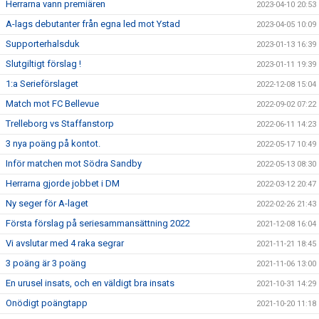
Herrarna vann premiären
2023-04-10 20:53
A-lags debutanter från egna led mot Ystad
2023-04-05 10:09
Supporterhalsduk
2023-01-13 16:39
Slutgiltigt förslag !
2023-01-11 19:39
1:a Serieförslaget
2022-12-08 15:04
Match mot FC Bellevue
2022-09-02 07:22
Trelleborg vs Staffanstorp
2022-06-11 14:23
3 nya poäng på kontot.
2022-05-17 10:49
Inför matchen mot Södra Sandby
2022-05-13 08:30
Herrarna gjorde jobbet i DM
2022-03-12 20:47
Ny seger för A-laget
2022-02-26 21:43
Första förslag på seriesammansättning 2022
2021-12-08 16:04
Vi avslutar med 4 raka segrar
2021-11-21 18:45
3 poäng är 3 poäng
2021-11-06 13:00
En urusel insats, och en väldigt bra insats
2021-10-31 14:29
Onödigt poängtapp
2021-10-20 11:18