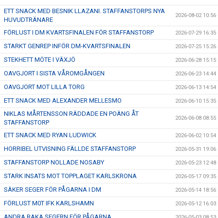
ETT SNACK MED BESNIK LLAZANI. STAFFANSTORPS NYA
2026-08-02 10:56
HUVUDTRÄNARE
FÖRLUST I DM KVARTSFINALEN FÖR STAFFANSTORP
2026-07-29 16:35
STARKT GENREP INFÖR DM-KVARTSFINALEN
2026-07-25 15:26
STEKHETT MÖTE I VÄXJÖ
2026-06-28 15:15
OAVGJORT I SISTA VÅROMGÅNGEN
2026-06-23 14:44
OAVGJORT MOT LILLA TORG
2026-06-13 14:54
ETT SNACK MED ALEXANDER MELLESMO
2026-06-10 15:35
NIKLAS MÅRTENSSON RÄDDADE EN POÄNG ÅT
2026-06-08 08:55
STAFFANSTORP
ETT SNACK MED RYAN LUDWICK
2026-06-02 10:54
HORRIBEL UTVISNING FÄLLDE STAFFANSTORP
2026-05-31 19:06
STAFFANSTORP NOLLADE NOSABY
2026-05-23 12:48
STARK INSATS MOT TOPPLAGET KARLSKRONA
2026-05-17 09:35
SÄKER SEGER FÖR PÅGARNA I DM
2026-05-14 18:56
FÖRLUST M0T IFK KARLSHAMN
2026-05-12 16:03
ANDRA RAKA SEGERN FÖR PÅGARNA
2026-05-03 08:53