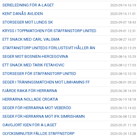
SERIELEDNING FÖR A-LAGET
2025-09-14 16:19
KENT DANÅS AVLIDEN
2025-09-14 11:01
STORSEGER MOT LUNDS SK
2025-09-07 18:43
KRYSS I TOPPMATCHEN FÖR STAFFANSTORP UNITED
2025-09-01 12:31
ETT SNACK MED CARL VALGMA
2025-08-27 16:07
STAFFANSTORP UNITEDS FÖRLUSTSVIT HÅLLER ÄN
2025-08-23 13:29
SEGER MOT BOSNIEN-HERCEGOVINA
2025-08-16 10:29
ETT SNACK MED TARIK FETAHOVIC
2025-08-12 17:03
STORSEGER FÖR STAFFANSTORP UNITED
2025-08-10 10:10
SEGER I TRÄNINGSMATCHEN MOT LIMHAMNS FF
2025-08-01 09:22
FJÄRDE RAKA FÖR HERRARNA
2025-06-28 14:59
HERRARNA NOLLADE CROATIA
2025-06-19 18:18
SEGER FÖR HERRARNA MOT VEBERÖD
2025-06-15 14:02
SEGER FÖR HERRARNA MOT IFK SIMRISHAMN
2025-06-08 12:35
OAVGJORT IGEN FÖR A-LAGET
2025-05-31 11:18
OLYCKSMINUTER FÄLLDE STAFFNSTORP
2025-05-24 13:28