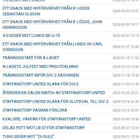
2026-02-14 15:37
ETT SNACK MED NYFÖRVÄRVET FRÅN IF LÖDDE
2026-02-09 13:21
SEBASTIAN OLSSON
ETT SNACK MED NYFÖRVÄRVET FRÅN IF LÖDDE, JOHN
2026-02-05 14:17
HENRIKSSON
4-0 SEGER MOT LUNDS BK U-19
2026-02-01 14:13
ETT SNACK MED NYFÖRVÄRVET FRÅN LUNDS SK CARL
2026-01-27 10:20
SVENSSON
TRÄNINGSSTART FÖR A-LAGET
2026-01-13 11:52
A-LAGETS JULFEST MED PRISUTDELNING
2025-12-10 12:50
TRÄNINGSSTART INFÖR DIV. 2 SÄSONGEN
2025-11-18 13:30
STAFFANSTORP UNITED KLARA FÖR DIV.2
2025-11-02 11:40
ÅTERIGEN EN GALEN MATCH AV STAFFANSTORP UNITED
2025-10-25 23:21
STAFFANSTORP UNITED KLARA FÖR SLUTKVAL TILL DIV. 2
2025-10-18 22:32
STAFFANSTORP VÄGRAR FÖRLORA
2025-10-12 09:27
KVALSPEL VÄNTAR FÖR STAFFANSTORP UNITED
2025-10-06 19:30
DELAD POTT MOT LB 07 FÖR STAFFANSTORP
2025-09-27 13:59
TUNG SEGER MOT "DI GULE"
2025-09-21 12:16