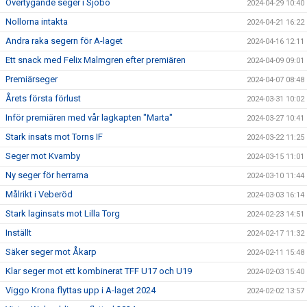
Övertygande seger i Sjöbo
2024-04-29 10:40
Nollorna intakta
2024-04-21 16:22
Andra raka segern för A-laget
2024-04-16 12:11
Ett snack med Felix Malmgren efter premiären
2024-04-09 09:01
Premiärseger
2024-04-07 08:48
Årets första förlust
2024-03-31 10:02
Inför premiären med vår lagkapten "Marta"
2024-03-27 10:41
Stark insats mot Torns IF
2024-03-22 11:25
Seger mot Kvarnby
2024-03-15 11:01
Ny seger för herrarna
2024-03-10 11:44
Målrikt i Veberöd
2024-03-03 16:14
Stark laginsats mot Lilla Torg
2024-02-23 14:51
Inställt
2024-02-17 11:32
Säker seger mot Åkarp
2024-02-11 15:48
Klar seger mot ett kombinerat TFF U17 och U19
2024-02-03 15:40
Viggo Krona flyttas upp i A-laget 2024
2024-02-02 13:57