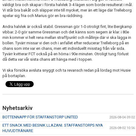
KONTAKT
väldigt bra och skapar i första halvlek 3-4 lägen som borde resulterat i mål.
Vi står bra bakåt och släpper inte till mycket, mer än ett läge där Trelleborg
MEDLEMSTIPS
spelar sig fria och Marius gör en bra räddning.
EM / VM TIPS
Andra halvlek är också stabil. Gressman gör 1-0 otroligt fint, lite Bergkamp
vibbar. 2-0 gör samme Gressman och det känns som segern är klar. i 80e
min kommer vi helt rena mellan straffpunkt och mållinje där vi ska lägga in
bollen. Tyvärr missar vi den och i anfallet efter reducerar Trelleborg på en
chans som inte var en chans, men ett individuellt misstag från vår sida.
Tyvärr kvitterar FCT också på en hörna i 90e minuten. Otroligt tung förlust
då detta var vår sista chans att hänga med i toppen.
Vi ska försöka avsluta snyggt och ta revansch redan på lördag mot Husie
på bortaplan.
Nyhetsarkiv
BOTTENNAPP FÖR STAFFANSTORP UNITED
2026-08-04 09:02
ETT SNACK MED BESNIK LLAZANI. STAFFANSTORPS NYA
2026-08-02 10:56
HUVUDTRÄNARE