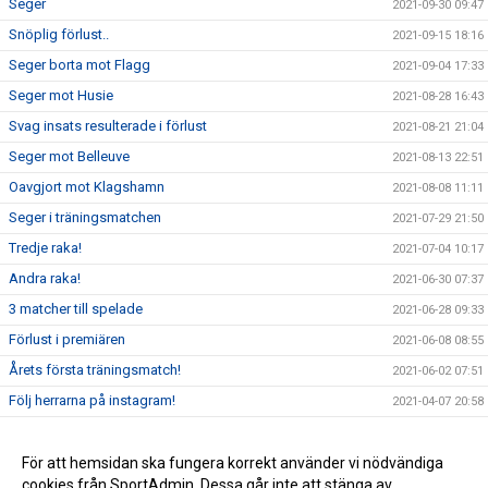
Seger
2021-09-30 09:47
Snöplig förlust..
2021-09-15 18:16
Seger borta mot Flagg
2021-09-04 17:33
Seger mot Husie
2021-08-28 16:43
Svag insats resulterade i förlust
2021-08-21 21:04
Seger mot Belleuve
2021-08-13 22:51
Oavgjort mot Klagshamn
2021-08-08 11:11
Seger i träningsmatchen
2021-07-29 21:50
Tredje raka!
2021-07-04 10:17
Andra raka!
2021-06-30 07:37
3 matcher till spelade
2021-06-28 09:33
Förlust i premiären
2021-06-08 08:55
Årets första träningsmatch!
2021-06-02 07:51
Följ herrarna på instagram!
2021-04-07 20:58
Första 2-3 veckorna
2021-02-10 19:21
RESTRIKTIONER
För att hemsidan ska fungera korrekt använder vi nödvändiga
2021-02-10 16:58
cookies från SportAdmin. Dessa går inte att stänga av.