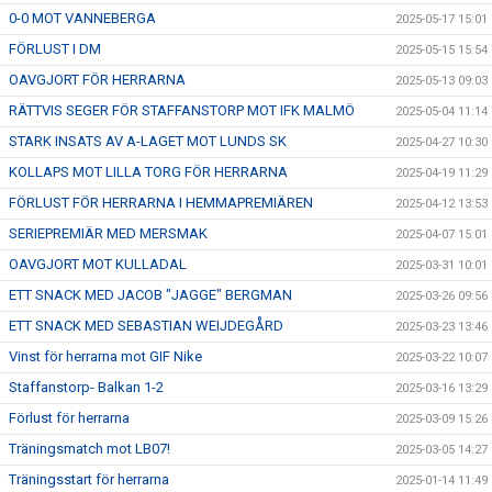
0-0 MOT VANNEBERGA
2025-05-17 15:01
FÖRLUST I DM
2025-05-15 15:54
OAVGJORT FÖR HERRARNA
2025-05-13 09:03
RÄTTVIS SEGER FÖR STAFFANSTORP MOT IFK MALMÖ
2025-05-04 11:14
STARK INSATS AV A-LAGET MOT LUNDS SK
2025-04-27 10:30
KOLLAPS MOT LILLA TORG FÖR HERRARNA
2025-04-19 11:29
FÖRLUST FÖR HERRARNA I HEMMAPREMIÄREN
2025-04-12 13:53
SERIEPREMIÄR MED MERSMAK
2025-04-07 15:01
OAVGJORT MOT KULLADAL
2025-03-31 10:01
ETT SNACK MED JACOB "JAGGE" BERGMAN
2025-03-26 09:56
ETT SNACK MED SEBASTIAN WEIJDEGÅRD
2025-03-23 13:46
Vinst för herrarna mot GIF Nike
2025-03-22 10:07
Staffanstorp- Balkan 1-2
2025-03-16 13:29
Förlust för herrarna
2025-03-09 15:26
Träningsmatch mot LB07!
2025-03-05 14:27
Träningsstart för herrarna
2025-01-14 11:49