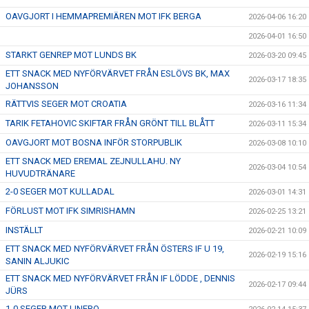
OAVGJORT I HEMMAPREMIÄREN MOT IFK BERGA
2026-04-06 16:20
2026-04-01 16:50
STARKT GENREP MOT LUNDS BK
2026-03-20 09:45
ETT SNACK MED NYFÖRVÄRVET FRÅN ESLÖVS BK, MAX
2026-03-17 18:35
JOHANSSON
RÄTTVIS SEGER MOT CROATIA
2026-03-16 11:34
TARIK FETAHOVIC SKIFTAR FRÅN GRÖNT TILL BLÅTT
2026-03-11 15:34
OAVGJORT MOT BOSNA INFÖR STORPUBLIK
2026-03-08 10:10
ETT SNACK MED EREMAL ZEJNULLAHU. NY
2026-03-04 10:54
HUVUDTRÄNARE
2-0 SEGER MOT KULLADAL
2026-03-01 14:31
FÖRLUST MOT IFK SIMRISHAMN
2026-02-25 13:21
INSTÄLLT
2026-02-21 10:09
ETT SNACK MED NYFÖRVÄRVET FRÅN ÖSTERS IF U 19,
2026-02-19 15:16
SANIN ALJUKIC
ETT SNACK MED NYFÖRVÄRVET FRÅN IF LÖDDE , DENNIS
2026-02-17 09:44
JÜRS
1-0 SEGER MOT LINERO