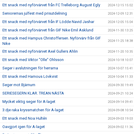
Ett snack med nyförvärvet från FC Trelleborg August Egly
2024-12-15 15:02
Seniorernas julfest med prisutdelning
2024-12-09 12:31
Ett snack med nyförvärvet från IF Lödde Navid Jashar
2024-12-05 15:04
Ett snack med nyförvärvet från GIF Nike Emil Asklund
2024-11-30 13:25
Ett snack med Hampus Christoffersen. Nyförvärv från GIF
2024-11-25 18:38
Nike
Ett snack med nyförvärvet Axel Gullers Ahlin
2024-11-20 10:35
Ett snack med Viktor "Olle" Ohlsson
2024-10-18 10:07
Seger i avslutningen för herrarna
2024-10-07 15:41
Ett snack med Hamous Lövkvist
2024-10-04 11:33
Seger mot Bjärnum
2024-09-30 19:49
SERIESEGERN KLAR. TREAN NÄSTA
2024-09-21 10:24
Mycket viktig seger för A-laget
2024-09-14 09:41
3:dje raka kryssmatchen för A-laget
2024-09-08 10:54
Ett snack med Noa Hultén
2024-09-03 19:03
Oavgjort igen för A-laget
2024-09-02 11:36