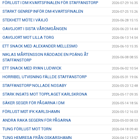
FÖRLUST I DM KVARTSFINALEN FÖR STAFFANSTORP
2026-07-29 16:35
STARKT GENREP INFÖR DM-KVARTSFINALEN
2026-07-25 15:26
STEKHETT MÖTE I VÄXJÖ
2026-06-28 15:15
OAVGJORT I SISTA VÅROMGÅNGEN
2026-06-23 14:44
OAVGJORT MOT LILLA TORG
2026-06-13 14:54
ETT SNACK MED ALEXANDER MELLESMO
2026-06-10 15:35
NIKLAS MÅRTENSSON RÄDDADE EN POÄNG ÅT
2026-06-08 08:55
STAFFANSTORP
ETT SNACK MED RYAN LUDWICK
2026-06-02 10:54
HORRIBEL UTVISNING FÄLLDE STAFFANSTORP
2026-05-31 19:06
STAFFANSTORP NOLLADE NOSABY
2026-05-23 12:48
STARK INSATS MOT TOPPLAGET KARLSKRONA
2026-05-17 09:35
SÄKER SEGER FÖR PÅGARNA I DM
2026-05-14 18:56
FÖRLUST M0T IFK KARLSHAMN
2026-05-12 16:03
ANDRA RAKA SEGERN FÖR PÅGARNA
2026-05-03 08:53
TUNG FÖRLUST MOT TORN
2026-04-18 09:40
TUNG HEMRESA FRÅN OSKARSHAMN
2026-04-12 13:57