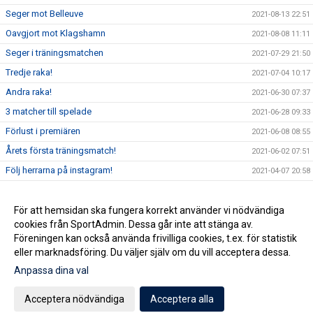
Seger mot Belleuve
2021-08-13 22:51
Oavgjort mot Klagshamn
2021-08-08 11:11
Seger i träningsmatchen
2021-07-29 21:50
Tredje raka!
2021-07-04 10:17
Andra raka!
2021-06-30 07:37
3 matcher till spelade
2021-06-28 09:33
Förlust i premiären
2021-06-08 08:55
Årets första träningsmatch!
2021-06-02 07:51
Följ herrarna på instagram!
2021-04-07 20:58
Första 2-3 veckorna
2021-02-10 19:21
RESTRIKTIONER
För att hemsidan ska fungera korrekt använder vi nödvändiga
2021-02-10 16:58
cookies från SportAdmin. Dessa går inte att stänga av.
Första förslag på serieindelning
2020-11-05 10:42
Föreningen kan också använda frivilliga cookies, t.ex. för statistik
eller marknadsföring. Du väljer själv om du vill acceptera dessa.
Anpassa dina val
Cookie-inställningar
Gå till Webbversion
Acceptera nödvändiga
Acceptera alla