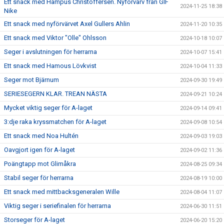
Ett snack med Hampus Christoffersen. Nyförvärv från GIF
2024-11-25 18:38
Nike
Ett snack med nyförvärvet Axel Gullers Ahlin
2024-11-20 10:35
Ett snack med Viktor "Olle" Ohlsson
2024-10-18 10:07
Seger i avslutningen för herrarna
2024-10-07 15:41
Ett snack med Hamous Lövkvist
2024-10-04 11:33
Seger mot Bjärnum
2024-09-30 19:49
SERIESEGERN KLAR. TREAN NÄSTA
2024-09-21 10:24
Mycket viktig seger för A-laget
2024-09-14 09:41
3:dje raka kryssmatchen för A-laget
2024-09-08 10:54
Ett snack med Noa Hultén
2024-09-03 19:03
Oavgjort igen för A-laget
2024-09-02 11:36
Poängtapp mot Glimåkra
2024-08-25 09:34
Stabil seger för herrarna
2024-08-19 10:00
Ett snack med mittbacksgeneralen Wille
2024-08-04 11:07
Viktig seger i seriefinalen för herrarna
2024-06-30 11:51
Storseger för A-laget
2024-06-20 15:20