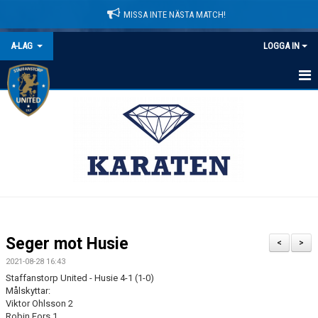
MISSA INTE NÄSTA MATCH!
A-LAG
LOGGA IN
HEM
NYHETER
KALENDER
MATCHER
TRUPPEN
Seger mot Husie
<
>
BILDGALLERI
2021-08-28 16:43
Staffanstorp United - Husie 4-1 (1-0)
DOKUMENT
Målskyttar:
Viktor Ohlsson 2
Robin Fors 1