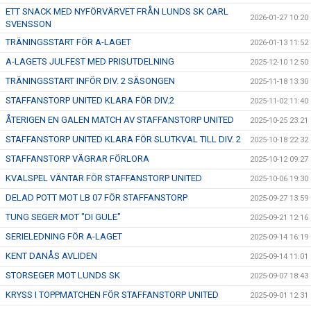
ETT SNACK MED NYFÖRVÄRVET FRÅN LUNDS SK CARL
2026-01-27 10:20
SVENSSON
TRÄNINGSSTART FÖR A-LAGET
2026-01-13 11:52
A-LAGETS JULFEST MED PRISUTDELNING
2025-12-10 12:50
TRÄNINGSSTART INFÖR DIV. 2 SÄSONGEN
2025-11-18 13:30
STAFFANSTORP UNITED KLARA FÖR DIV.2
2025-11-02 11:40
ÅTERIGEN EN GALEN MATCH AV STAFFANSTORP UNITED
2025-10-25 23:21
STAFFANSTORP UNITED KLARA FÖR SLUTKVAL TILL DIV. 2
2025-10-18 22:32
STAFFANSTORP VÄGRAR FÖRLORA
2025-10-12 09:27
KVALSPEL VÄNTAR FÖR STAFFANSTORP UNITED
2025-10-06 19:30
DELAD POTT MOT LB 07 FÖR STAFFANSTORP
2025-09-27 13:59
TUNG SEGER MOT "DI GULE"
2025-09-21 12:16
SERIELEDNING FÖR A-LAGET
2025-09-14 16:19
KENT DANÅS AVLIDEN
2025-09-14 11:01
STORSEGER MOT LUNDS SK
2025-09-07 18:43
KRYSS I TOPPMATCHEN FÖR STAFFANSTORP UNITED
2025-09-01 12:31