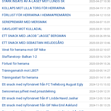
STARK INSATS AV A-LAGET MOT LUNDS SK
2025-04-27 10:30
KOLLAPS MOT LILLA TORG FÖR HERRARNA
2025-04-19 11:29
FÖRLUST FÖR HERRARNA I HEMMAPREMIÄREN
2025-04-12 13:53
SERIEPREMIÄR MED MERSMAK
2025-04-07 15:01
OAVGJORT MOT KULLADAL
2025-03-31 10:01
ETT SNACK MED JACOB "JAGGE" BERGMAN
2025-03-26 09:56
ETT SNACK MED SEBASTIAN WEIJDEGÅRD
2025-03-23 13:46
Vinst för herrarna mot GIF Nike
2025-03-22 10:07
Staffanstorp- Balkan 1-2
2025-03-16 13:29
Förlust för herrarna
2025-03-09 15:26
Träningsmatch mot LB07!
2025-03-05 14:27
Träningsstart för herrarna
2025-01-14 11:49
Ett snack med nyförvärvet från FC Trelleborg August Egly
2024-12-15 15:02
Seniorernas julfest med prisutdelning
2024-12-09 12:31
Ett snack med nyförvärvet från IF Lödde Navid Jashar
2024-12-05 15:04
Ett snack med nyförvärvet från GIF Nike Emil Asklund
2024-11-30 13:25