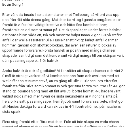
KONTAKT
Edvin Song 1
MEDLEMSTIPS
Efter vår usla insats i senaste matchen mot Trelleborg så ville vi visa upp
oss från rätt sida denna gång. Matchen tar vi tag i ganska omgående och
EM / VM TIPS
framåt är vi faktiskt väldigt kreativa och hittar fina kombinationer,
framförallt en del som vi tränat på. Det skapas lägen under första halvlek,
det borde blivit både ett, två och minst tre baljor innan vi gör 1-0 på ett fint
anfall där Welle assisterar Olle. Husie har ett riktigt farligt anfall där man
kommer igenom och skottet blockas, där även sen returen blockas av
uppoffrande försvarare. Första halvlek är positiv med många chanser
skapade, samtidigt som det kunde varit väldigt många till om skärpan varit
där i passningsspelet. 1-0 i halvlek.
Andra halvlek är också godkänd! Vi fortsätter att skapa chanser och vårt 2-
0 mål är otroligt vackert då vi kombinerar oss fram och avslutas med att
Welle får assist nummer två, än en gång till Olle. 3-0 löser Fors efter fint
förarbete från Silva som kommer in och gör sina första minutrar i år. 4-0 gör
ständigt löpande Song med ett fint avslut i bortre hörnet. 4-0 hade vi varit
väldigt nöjda med, men tyvärr de sista sekunderna är vi nonchalanta på
flera olika sätt, passningsspel, hemåtjobb samt försvarssarbete, vilket gör
att Husies duktiga forward kan skruva in 4-1 i bortre hörnet, på matchens
sista spark.
Flera steg framåt efter förra matchen. Från att inte skapa en enda chans
senast så skapar vi chanser för att komma upp i tvåsiffrigt idag. Bollen ska