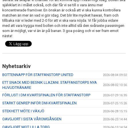
självklart in i målet också, och där får vi se till o vara ännu mer
koncentrerade framöver. En önskan är också att vi ska kunna kontrollera
matchen än mer än vad vi gör idag. Det blir lite mycket hawaii, fram och
tillbaka när vi leder med 2-0 för att vi ska vara nöjda. Vi får jobba vidare
med att vara trygga med bollen och inte alltid slå den svåraste passningen
som är möjligt, var vi än är på banan. 3 goa poäng och vi ser fram emot
nästa!
Nyhetsarkiv
BOTTENNAPP FÖR STAFFANSTORP UNITED
2026-08-04 09:02
ETT SNACK MED BESNIK LLAZANI. STAFFANSTORPS NYA
2026-08-02 10:56
HUVUDTRÄNARE
FÖRLUST I DM KVARTSFINALEN FÖR STAFFANSTORP
2026-07-29 16:35
STARKT GENREP INFÖR DM-KVARTSFINALEN
2026-07-25 15:26
STEKHETT MÖTE I VÄXJÖ
2026-06-28 15:15
OAVGJORT I SISTA VÅROMGÅNGEN
2026-06-23 14:44
OAVGJORT MOT LILLA TORG
2026-06-13 14:54