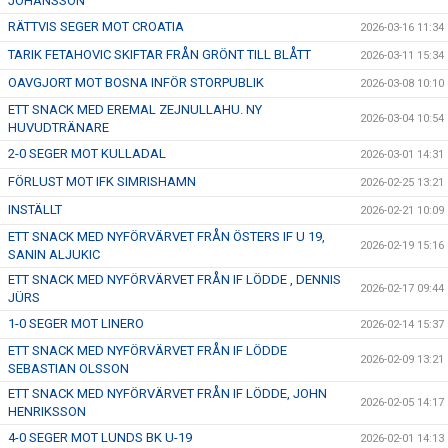
JOHANSSON
RÄTTVIS SEGER MOT CROATIA
2026-03-16 11:34
TARIK FETAHOVIC SKIFTAR FRÅN GRÖNT TILL BLÅTT
2026-03-11 15:34
OAVGJORT MOT BOSNA INFÖR STORPUBLIK
2026-03-08 10:10
ETT SNACK MED EREMAL ZEJNULLAHU. NY
2026-03-04 10:54
HUVUDTRÄNARE
2-0 SEGER MOT KULLADAL
2026-03-01 14:31
FÖRLUST MOT IFK SIMRISHAMN
2026-02-25 13:21
INSTÄLLT
2026-02-21 10:09
ETT SNACK MED NYFÖRVÄRVET FRÅN ÖSTERS IF U 19,
2026-02-19 15:16
SANIN ALJUKIC
ETT SNACK MED NYFÖRVÄRVET FRÅN IF LÖDDE , DENNIS
2026-02-17 09:44
JÜRS
1-0 SEGER MOT LINERO
2026-02-14 15:37
ETT SNACK MED NYFÖRVÄRVET FRÅN IF LÖDDE
2026-02-09 13:21
SEBASTIAN OLSSON
ETT SNACK MED NYFÖRVÄRVET FRÅN IF LÖDDE, JOHN
2026-02-05 14:17
HENRIKSSON
4-0 SEGER MOT LUNDS BK U-19
2026-02-01 14:13