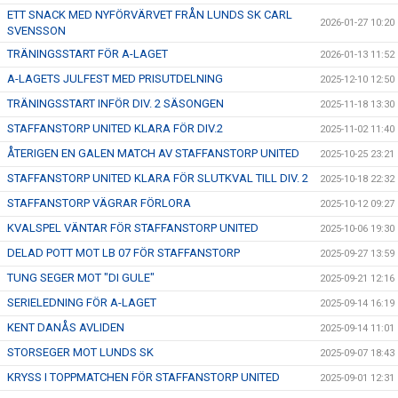
ETT SNACK MED NYFÖRVÄRVET FRÅN LUNDS SK CARL
2026-01-27 10:20
SVENSSON
TRÄNINGSSTART FÖR A-LAGET
2026-01-13 11:52
A-LAGETS JULFEST MED PRISUTDELNING
2025-12-10 12:50
TRÄNINGSSTART INFÖR DIV. 2 SÄSONGEN
2025-11-18 13:30
STAFFANSTORP UNITED KLARA FÖR DIV.2
2025-11-02 11:40
ÅTERIGEN EN GALEN MATCH AV STAFFANSTORP UNITED
2025-10-25 23:21
STAFFANSTORP UNITED KLARA FÖR SLUTKVAL TILL DIV. 2
2025-10-18 22:32
STAFFANSTORP VÄGRAR FÖRLORA
2025-10-12 09:27
KVALSPEL VÄNTAR FÖR STAFFANSTORP UNITED
2025-10-06 19:30
DELAD POTT MOT LB 07 FÖR STAFFANSTORP
2025-09-27 13:59
TUNG SEGER MOT "DI GULE"
2025-09-21 12:16
SERIELEDNING FÖR A-LAGET
2025-09-14 16:19
KENT DANÅS AVLIDEN
2025-09-14 11:01
STORSEGER MOT LUNDS SK
2025-09-07 18:43
KRYSS I TOPPMATCHEN FÖR STAFFANSTORP UNITED
2025-09-01 12:31