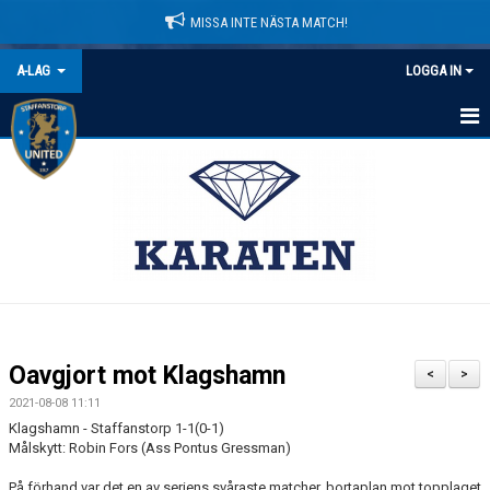
MISSA INTE NÄSTA MATCH!
A-LAG
LOGGA IN
HEM
NYHETER
KALENDER
MATCHER
TRUPPEN
Oavgjort mot Klagshamn
<
>
BILDGALLERI
2021-08-08 11:11
Klagshamn - Staffanstorp 1-1(0-1)
DOKUMENT
Målskytt: Robin Fors (Ass Pontus Gressman)
På förhand var det en av seriens svåraste matcher, bortaplan mot topplaget