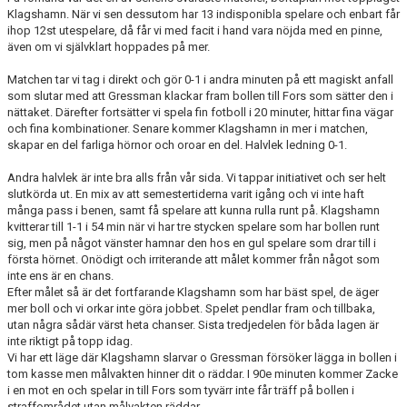
KONTAKT
Klagshamn. När vi sen dessutom har 13 indisponibla spelare och enbart får
ihop 12st utespelare, då får vi med facit i hand vara nöjda med en pinne,
MEDLEMSTIPS
även om vi självklart hoppades på mer.
EM / VM TIPS
Matchen tar vi tag i direkt och gör 0-1 i andra minuten på ett magiskt anfall
som slutar med att Gressman klackar fram bollen till Fors som sätter den i
nättaket. Därefter fortsätter vi spela fin fotboll i 20 minuter, hittar fina vägar
och fina kombinationer. Senare kommer Klagshamn in mer i matchen,
skapar en del farliga hörnor och oroar en del. Halvlek ledning 0-1.
Andra halvlek är inte bra alls från vår sida. Vi tappar initiativet och ser helt
slutkörda ut. En mix av att semestertiderna varit igång och vi inte haft
många pass i benen, samt få spelare att kunna rulla runt på. Klagshamn
kvitterar till 1-1 i 54 min när vi har tre stycken spelare som har bollen runt
sig, men på något vänster hamnar den hos en gul spelare som drar till i
första hörnet. Onödigt och irriterande att målet kommer från något som
inte ens är en chans.
Efter målet så är det fortfarande Klagshamn som har bäst spel, de äger
mer boll och vi orkar inte göra jobbet. Spelet pendlar fram och tillbaka,
utan några sådär värst heta chanser. Sista tredjedelen för båda lagen är
inte riktigt på topp idag.
Vi har ett läge där Klagshamn slarvar o Gressman försöker lägga in bollen i
tom kasse men målvakten hinner dit o räddar. I 90e minuten kommer Zacke
i en mot en och spelar in till Fors som tyvärr inte får träff på bollen i
straffområdet utan målvakten räddar.