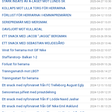
STARK INSATS AV A-LAGET MOT LUNDS SK
2025-04-27 10:30
KOLLAPS MOT LILLA TORG FÖR HERRARNA
2025-04-19 11:29
FÖRLUST FÖR HERRARNA I HEMMAPREMIÄREN
2025-04-12 13:53
SERIEPREMIÄR MED MERSMAK
2025-04-07 15:01
OAVGJORT MOT KULLADAL
2025-03-31 10:01
ETT SNACK MED JACOB "JAGGE" BERGMAN
2025-03-26 09:56
ETT SNACK MED SEBASTIAN WEIJDEGÅRD
2025-03-23 13:46
Vinst för herrarna mot GIF Nike
2025-03-22 10:07
Staffanstorp- Balkan 1-2
2025-03-16 13:29
Förlust för herrarna
2025-03-09 15:26
Träningsmatch mot LB07!
2025-03-05 14:27
Träningsstart för herrarna
2025-01-14 11:49
Ett snack med nyförvärvet från FC Trelleborg August Egly
2024-12-15 15:02
Seniorernas julfest med prisutdelning
2024-12-09 12:31
Ett snack med nyförvärvet från IF Lödde Navid Jashar
2024-12-05 15:04
Ett snack med nyförvärvet från GIF Nike Emil Asklund
2024-11-30 13:25