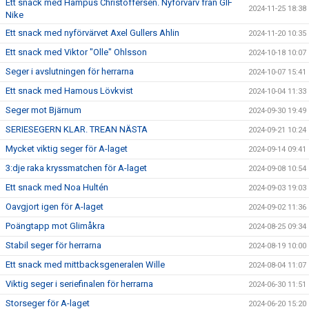
Ett snack med Hampus Christoffersen. Nyförvärv från GIF
2024-11-25 18:38
Nike
Ett snack med nyförvärvet Axel Gullers Ahlin
2024-11-20 10:35
Ett snack med Viktor "Olle" Ohlsson
2024-10-18 10:07
Seger i avslutningen för herrarna
2024-10-07 15:41
Ett snack med Hamous Lövkvist
2024-10-04 11:33
Seger mot Bjärnum
2024-09-30 19:49
SERIESEGERN KLAR. TREAN NÄSTA
2024-09-21 10:24
Mycket viktig seger för A-laget
2024-09-14 09:41
3:dje raka kryssmatchen för A-laget
2024-09-08 10:54
Ett snack med Noa Hultén
2024-09-03 19:03
Oavgjort igen för A-laget
2024-09-02 11:36
Poängtapp mot Glimåkra
2024-08-25 09:34
Stabil seger för herrarna
2024-08-19 10:00
Ett snack med mittbacksgeneralen Wille
2024-08-04 11:07
Viktig seger i seriefinalen för herrarna
2024-06-30 11:51
Storseger för A-laget
2024-06-20 15:20