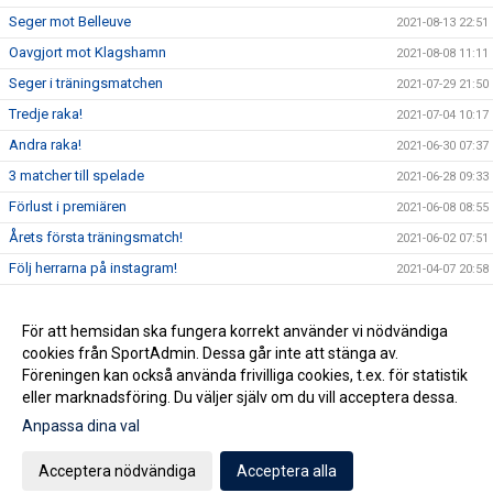
Seger mot Belleuve
2021-08-13 22:51
Oavgjort mot Klagshamn
2021-08-08 11:11
Seger i träningsmatchen
2021-07-29 21:50
Tredje raka!
2021-07-04 10:17
Andra raka!
2021-06-30 07:37
3 matcher till spelade
2021-06-28 09:33
Förlust i premiären
2021-06-08 08:55
Årets första träningsmatch!
2021-06-02 07:51
Följ herrarna på instagram!
2021-04-07 20:58
Första 2-3 veckorna
2021-02-10 19:21
RESTRIKTIONER
För att hemsidan ska fungera korrekt använder vi nödvändiga
2021-02-10 16:58
cookies från SportAdmin. Dessa går inte att stänga av.
Första förslag på serieindelning
2020-11-05 10:42
Föreningen kan också använda frivilliga cookies, t.ex. för statistik
eller marknadsföring. Du väljer själv om du vill acceptera dessa.
Anpassa dina val
Cookie-inställningar
Gå till Webbversion
Acceptera nödvändiga
Acceptera alla