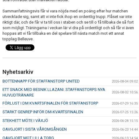
Sammanfattningsvis får vi vara nöjda med en poäng efter hur matchen
utvecklade sig, samt att vi inte fick ihop en ordentlig trupp. Flåset var inte
riktigt där, och de får vi ta till oss i staben och se till o få tillbaka de så fort
som möjligt. Träningarna i veckan lär vi dra på ordentligt och så får vi även
hoppas att vi får tillbaka en del spelare till nästa match mot ett annat
topplag Belleuve.
Nyhetsarkiv
BOTTENNAPP FÖR STAFFANSTORP UNITED
2026-08-04 09:02
ETT SNACK MED BESNIK LLAZANI. STAFFANSTORPS NYA
2026-08-02 10:56
HUVUDTRÄNARE
FÖRLUST I DM KVARTSFINALEN FÖR STAFFANSTORP
2026-07-29 16:35
STARKT GENREP INFÖR DM-KVARTSFINALEN
2026-07-25 15:26
STEKHETT MÖTE I VÄXJÖ
2026-06-28 15:15
OAVGJORT I SISTA VÅROMGÅNGEN
2026-06-23 14:44
OAVGJORT MOT LILLA TORG
2026-06-13 14:54