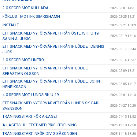
2-0 SEGER MOT KULLADAL
2026-03-01 14:31
FÖRLUST MOT IFK SIMRISHAMN
2026-02-25 13:21
INSTÄLLT
2026-02-21 10:09
ETT SNACK MED NYFÖRVÄRVET FRÅN ÖSTERS IF U 19,
2026-02-19 15:16
SANIN ALJUKIC
ETT SNACK MED NYFÖRVÄRVET FRÅN IF LÖDDE , DENNIS
2026-02-17 09:44
JÜRS
1-0 SEGER MOT LINERO
2026-02-14 15:37
ETT SNACK MED NYFÖRVÄRVET FRÅN IF LÖDDE
2026-02-09 13:21
SEBASTIAN OLSSON
ETT SNACK MED NYFÖRVÄRVET FRÅN IF LÖDDE, JOHN
2026-02-05 14:17
HENRIKSSON
4-0 SEGER MOT LUNDS BK U-19
2026-02-01 14:13
ETT SNACK MED NYFÖRVÄRVET FRÅN LUNDS SK CARL
2026-01-27 10:20
SVENSSON
TRÄNINGSSTART FÖR A-LAGET
2026-01-13 11:52
A-LAGETS JULFEST MED PRISUTDELNING
2025-12-10 12:50
TRÄNINGSSTART INFÖR DIV. 2 SÄSONGEN
2025-11-18 13:30