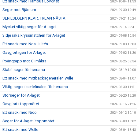
Ett snack med Hamous Lövkvist
2024-10-04 11:33
Seger mot Bjärnum
2024-09-30 19:49
SERIESEGERN KLAR. TREAN NÄSTA
2024-09-21 10:24
Mycket viktig seger för A-laget
2024-09-14 09:41
3:dje raka kryssmatchen för A-laget
2024-09-08 10:54
Ett snack med Noa Hultén
2024-09-03 19:03
Oavgjort igen för A-laget
2024-09-02 11:36
Poängtapp mot Glimåkra
2024-08-25 09:34
Stabil seger för herrarna
2024-08-19 10:00
Ett snack med mittbacksgeneralen Wille
2024-08-04 11:07
Viktig seger i seriefinalen för herrarna
2024-06-30 11:51
Storseger för A-laget
2024-06-20 15:20
Oavgjort i toppmötet
2024-06-16 21:26
Ett snack med Nico
2024-06-12 10:10
Seger för A-laget i toppmötet
2024-06-09 10:02
Ett snack med Welle
2024-06-04 18:43