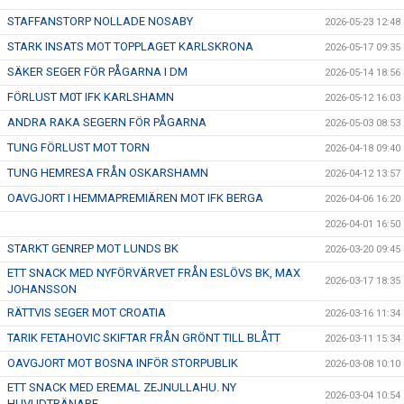
STAFFANSTORP NOLLADE NOSABY
2026-05-23 12:48
STARK INSATS MOT TOPPLAGET KARLSKRONA
2026-05-17 09:35
SÄKER SEGER FÖR PÅGARNA I DM
2026-05-14 18:56
FÖRLUST M0T IFK KARLSHAMN
2026-05-12 16:03
ANDRA RAKA SEGERN FÖR PÅGARNA
2026-05-03 08:53
TUNG FÖRLUST MOT TORN
2026-04-18 09:40
TUNG HEMRESA FRÅN OSKARSHAMN
2026-04-12 13:57
OAVGJORT I HEMMAPREMIÄREN MOT IFK BERGA
2026-04-06 16:20
2026-04-01 16:50
STARKT GENREP MOT LUNDS BK
2026-03-20 09:45
ETT SNACK MED NYFÖRVÄRVET FRÅN ESLÖVS BK, MAX
2026-03-17 18:35
JOHANSSON
RÄTTVIS SEGER MOT CROATIA
2026-03-16 11:34
TARIK FETAHOVIC SKIFTAR FRÅN GRÖNT TILL BLÅTT
2026-03-11 15:34
OAVGJORT MOT BOSNA INFÖR STORPUBLIK
2026-03-08 10:10
ETT SNACK MED EREMAL ZEJNULLAHU. NY
2026-03-04 10:54
HUVUDTRÄNARE