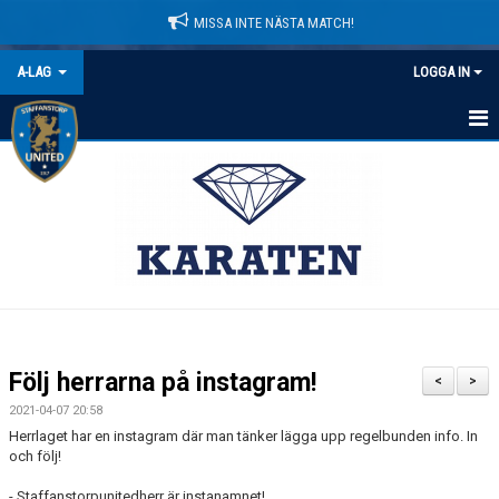
MISSA INTE NÄSTA MATCH!
A-LAG
LOGGA IN
HEM
NYHETER
KALENDER
MATCHER
TRUPPEN
Följ herrarna på instagram!
<
>
BILDGALLERI
2021-04-07 20:58
Herrlaget har en instagram där man tänker lägga upp regelbunden info. In
DOKUMENT
och följ!
- Staffanstorpunitedherr är instanamnet!