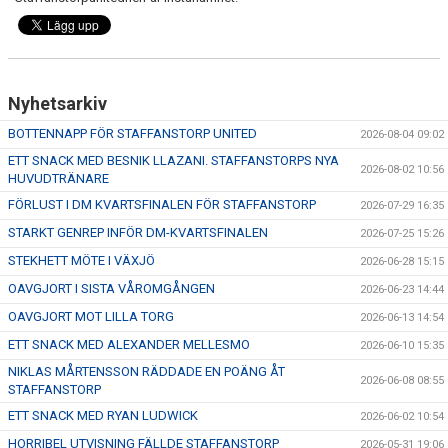
KONTAKT
MEDLEMSTIPS
EM / VM TIPS
Nyhetsarkiv
BOTTENNAPP FÖR STAFFANSTORP UNITED
2026-08-04 09:02
ETT SNACK MED BESNIK LLAZANI. STAFFANSTORPS NYA
2026-08-02 10:56
HUVUDTRÄNARE
FÖRLUST I DM KVARTSFINALEN FÖR STAFFANSTORP
2026-07-29 16:35
STARKT GENREP INFÖR DM-KVARTSFINALEN
2026-07-25 15:26
STEKHETT MÖTE I VÄXJÖ
2026-06-28 15:15
OAVGJORT I SISTA VÅROMGÅNGEN
2026-06-23 14:44
OAVGJORT MOT LILLA TORG
2026-06-13 14:54
ETT SNACK MED ALEXANDER MELLESMO
2026-06-10 15:35
NIKLAS MÅRTENSSON RÄDDADE EN POÄNG ÅT
2026-06-08 08:55
STAFFANSTORP
ETT SNACK MED RYAN LUDWICK
2026-06-02 10:54
HORRIBEL UTVISNING FÄLLDE STAFFANSTORP
2026-05-31 19:06