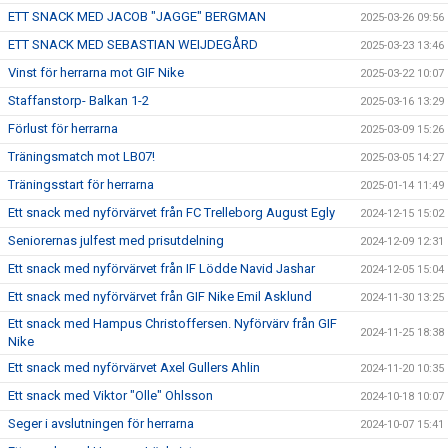
ETT SNACK MED JACOB "JAGGE" BERGMAN
2025-03-26 09:56
ETT SNACK MED SEBASTIAN WEIJDEGÅRD
2025-03-23 13:46
Vinst för herrarna mot GIF Nike
2025-03-22 10:07
Staffanstorp- Balkan 1-2
2025-03-16 13:29
Förlust för herrarna
2025-03-09 15:26
Träningsmatch mot LB07!
2025-03-05 14:27
Träningsstart för herrarna
2025-01-14 11:49
Ett snack med nyförvärvet från FC Trelleborg August Egly
2024-12-15 15:02
Seniorernas julfest med prisutdelning
2024-12-09 12:31
Ett snack med nyförvärvet från IF Lödde Navid Jashar
2024-12-05 15:04
Ett snack med nyförvärvet från GIF Nike Emil Asklund
2024-11-30 13:25
Ett snack med Hampus Christoffersen. Nyförvärv från GIF
2024-11-25 18:38
Nike
Ett snack med nyförvärvet Axel Gullers Ahlin
2024-11-20 10:35
Ett snack med Viktor "Olle" Ohlsson
2024-10-18 10:07
Seger i avslutningen för herrarna
2024-10-07 15:41