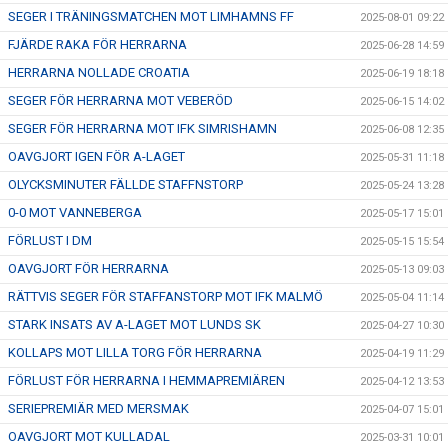
SEGER I TRÄNINGSMATCHEN MOT LIMHAMNS FF
2025-08-01 09:22
FJÄRDE RAKA FÖR HERRARNA
2025-06-28 14:59
HERRARNA NOLLADE CROATIA
2025-06-19 18:18
SEGER FÖR HERRARNA MOT VEBERÖD
2025-06-15 14:02
SEGER FÖR HERRARNA MOT IFK SIMRISHAMN
2025-06-08 12:35
OAVGJORT IGEN FÖR A-LAGET
2025-05-31 11:18
OLYCKSMINUTER FÄLLDE STAFFNSTORP
2025-05-24 13:28
0-0 MOT VANNEBERGA
2025-05-17 15:01
FÖRLUST I DM
2025-05-15 15:54
OAVGJORT FÖR HERRARNA
2025-05-13 09:03
RÄTTVIS SEGER FÖR STAFFANSTORP MOT IFK MALMÖ
2025-05-04 11:14
STARK INSATS AV A-LAGET MOT LUNDS SK
2025-04-27 10:30
KOLLAPS MOT LILLA TORG FÖR HERRARNA
2025-04-19 11:29
FÖRLUST FÖR HERRARNA I HEMMAPREMIÄREN
2025-04-12 13:53
SERIEPREMIÄR MED MERSMAK
2025-04-07 15:01
OAVGJORT MOT KULLADAL
2025-03-31 10:01