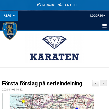
MISSA INTE NÄSTA MATCH!
A-LAG
LOGGA IN
HEM
NYHETER
KALENDER
MATCHER
TRUPPEN
Första förslag på serieindelning
<
>
BILDGALLERI
2020-11-05 10:42
DOKUMENT