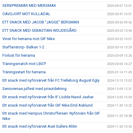
SERIEPREMIÄR MED MERSMAK
2025-04-07 15:01
OAVGJORT MOT KULLADAL
2025-03-31 10:01
ETT SNACK MED JACOB "JAGGE" BERGMAN
2025-03-26 09:56
ETT SNACK MED SEBASTIAN WEIJDEGÅRD
2025-03-23 13:46
Vinst för herrarna mot GIF Nike
2025-03-22 10:07
Staffanstorp- Balkan 1-2
2025-03-16 13:29
Förlust för herrarna
2025-03-09 15:26
Träningsmatch mot LB07!
2025-03-05 14:27
Träningsstart för herrarna
2025-01-14 11:49
Ett snack med nyförvärvet från FC Trelleborg August Egly
2024-12-15 15:02
Seniorernas julfest med prisutdelning
2024-12-09 12:31
Ett snack med nyförvärvet från IF Lödde Navid Jashar
2024-12-05 15:04
Ett snack med nyförvärvet från GIF Nike Emil Asklund
2024-11-30 13:25
Ett snack med Hampus Christoffersen. Nyförvärv från GIF
2024-11-25 18:38
Nike
Ett snack med nyförvärvet Axel Gullers Ahlin
2024-11-20 10:35