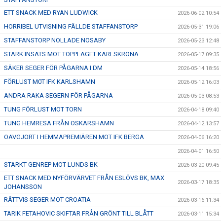
ETT SNACK MED RYAN LUDWICK
2026-06-02 10:54
HORRIBEL UTVISNING FÄLLDE STAFFANSTORP
2026-05-31 19:06
STAFFANSTORP NOLLADE NOSABY
2026-05-23 12:48
STARK INSATS MOT TOPPLAGET KARLSKRONA
2026-05-17 09:35
SÄKER SEGER FÖR PÅGARNA I DM
2026-05-14 18:56
FÖRLUST M0T IFK KARLSHAMN
2026-05-12 16:03
ANDRA RAKA SEGERN FÖR PÅGARNA
2026-05-03 08:53
TUNG FÖRLUST MOT TORN
2026-04-18 09:40
TUNG HEMRESA FRÅN OSKARSHAMN
2026-04-12 13:57
OAVGJORT I HEMMAPREMIÄREN MOT IFK BERGA
2026-04-06 16:20
2026-04-01 16:50
STARKT GENREP MOT LUNDS BK
2026-03-20 09:45
ETT SNACK MED NYFÖRVÄRVET FRÅN ESLÖVS BK, MAX
2026-03-17 18:35
JOHANSSON
RÄTTVIS SEGER MOT CROATIA
2026-03-16 11:34
TARIK FETAHOVIC SKIFTAR FRÅN GRÖNT TILL BLÅTT
2026-03-11 15:34