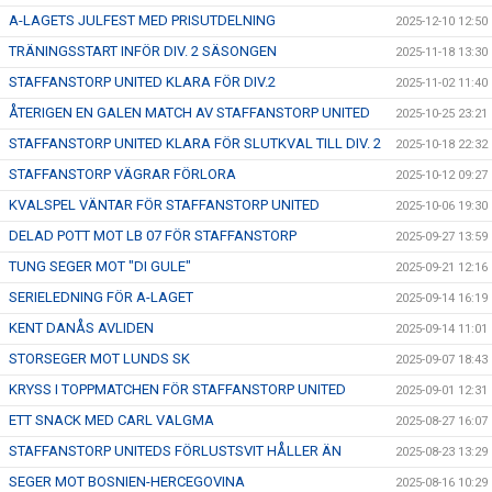
A-LAGETS JULFEST MED PRISUTDELNING
2025-12-10 12:50
TRÄNINGSSTART INFÖR DIV. 2 SÄSONGEN
2025-11-18 13:30
STAFFANSTORP UNITED KLARA FÖR DIV.2
2025-11-02 11:40
ÅTERIGEN EN GALEN MATCH AV STAFFANSTORP UNITED
2025-10-25 23:21
STAFFANSTORP UNITED KLARA FÖR SLUTKVAL TILL DIV. 2
2025-10-18 22:32
STAFFANSTORP VÄGRAR FÖRLORA
2025-10-12 09:27
KVALSPEL VÄNTAR FÖR STAFFANSTORP UNITED
2025-10-06 19:30
DELAD POTT MOT LB 07 FÖR STAFFANSTORP
2025-09-27 13:59
TUNG SEGER MOT "DI GULE"
2025-09-21 12:16
SERIELEDNING FÖR A-LAGET
2025-09-14 16:19
KENT DANÅS AVLIDEN
2025-09-14 11:01
STORSEGER MOT LUNDS SK
2025-09-07 18:43
KRYSS I TOPPMATCHEN FÖR STAFFANSTORP UNITED
2025-09-01 12:31
ETT SNACK MED CARL VALGMA
2025-08-27 16:07
STAFFANSTORP UNITEDS FÖRLUSTSVIT HÅLLER ÄN
2025-08-23 13:29
SEGER MOT BOSNIEN-HERCEGOVINA
2025-08-16 10:29