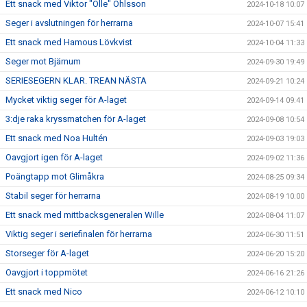
Ett snack med Viktor "Olle" Ohlsson
2024-10-18 10:07
Seger i avslutningen för herrarna
2024-10-07 15:41
Ett snack med Hamous Lövkvist
2024-10-04 11:33
Seger mot Bjärnum
2024-09-30 19:49
SERIESEGERN KLAR. TREAN NÄSTA
2024-09-21 10:24
Mycket viktig seger för A-laget
2024-09-14 09:41
3:dje raka kryssmatchen för A-laget
2024-09-08 10:54
Ett snack med Noa Hultén
2024-09-03 19:03
Oavgjort igen för A-laget
2024-09-02 11:36
Poängtapp mot Glimåkra
2024-08-25 09:34
Stabil seger för herrarna
2024-08-19 10:00
Ett snack med mittbacksgeneralen Wille
2024-08-04 11:07
Viktig seger i seriefinalen för herrarna
2024-06-30 11:51
Storseger för A-laget
2024-06-20 15:20
Oavgjort i toppmötet
2024-06-16 21:26
Ett snack med Nico
2024-06-12 10:10