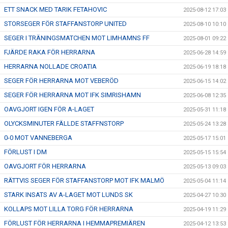
ETT SNACK MED TARIK FETAHOVIC
2025-08-12 17:03
STORSEGER FÖR STAFFANSTORP UNITED
2025-08-10 10:10
SEGER I TRÄNINGSMATCHEN MOT LIMHAMNS FF
2025-08-01 09:22
FJÄRDE RAKA FÖR HERRARNA
2025-06-28 14:59
HERRARNA NOLLADE CROATIA
2025-06-19 18:18
SEGER FÖR HERRARNA MOT VEBERÖD
2025-06-15 14:02
SEGER FÖR HERRARNA MOT IFK SIMRISHAMN
2025-06-08 12:35
OAVGJORT IGEN FÖR A-LAGET
2025-05-31 11:18
OLYCKSMINUTER FÄLLDE STAFFNSTORP
2025-05-24 13:28
0-0 MOT VANNEBERGA
2025-05-17 15:01
FÖRLUST I DM
2025-05-15 15:54
OAVGJORT FÖR HERRARNA
2025-05-13 09:03
RÄTTVIS SEGER FÖR STAFFANSTORP MOT IFK MALMÖ
2025-05-04 11:14
STARK INSATS AV A-LAGET MOT LUNDS SK
2025-04-27 10:30
KOLLAPS MOT LILLA TORG FÖR HERRARNA
2025-04-19 11:29
FÖRLUST FÖR HERRARNA I HEMMAPREMIÄREN
2025-04-12 13:53