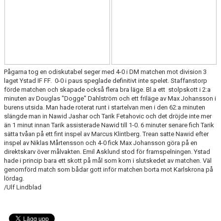
KONTAKT
MEDLEMSTIPS
EM / VM TIPS
Pågarna tog en odiskutabel seger med 4-0 i DM matchen mot division 3
laget Ystad IF FF. 0-0 i paus speglade definitivt inte spelet. Staffanstorp
förde matchen och skapade också flera bra läge. Bl.a ett stolpskott i 2:a
minuten av Douglas "Dogge" Dahlström och ett friläge av Max Johansson i
burens utsida. Man hade roterat runt i startelvan men i den 62:a minuten
slängde man in Nawid Jashar och Tarik Fetahovic och det dröjde inte mer
än 1 minut innan Tarik assisterade Nawid till 1-0. 6 minuter senare fich Tarik
sätta tvåan på ett fint inspel av Marcus Klintberg. Trean satte Nawid efter
inspel av Niklas Mårtensson och 4-0 fick Max Johansson göra på en
direktskarv över målvakten. Emil Asklund stod för framspelningen. Ystad
hade i princip bara ett skott på mål som kom i slutskedet av matchen. Väl
genomförd match som bådar gott inför matchen borta mot Karlskrona på
lördag.
/Ulf Lindblad