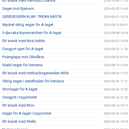
Ett snack med Hamous Lövkvist
2024-10-04 11:33
Seger mot Bjärnum
2024-09-30 19:49
SERIESEGERN KLAR. TREAN NÄSTA
2024-09-21 10:24
Mycket viktig seger för A-laget
2024-09-14 09:41
3:dje raka kryssmatchen för A-laget
2024-09-08 10:54
Ett snack med Noa Hultén
2024-09-03 19:03
Oavgjort igen för A-laget
2024-09-02 11:36
Poängtapp mot Glimåkra
2024-08-25 09:34
Stabil seger för herrarna
2024-08-19 10:00
Ett snack med mittbacksgeneralen Wille
2024-08-04 11:07
Viktig seger i seriefinalen för herrarna
2024-06-30 11:51
Storseger för A-laget
2024-06-20 15:20
Oavgjort i toppmötet
2024-06-16 21:26
Ett snack med Nico
2024-06-12 10:10
Seger för A-laget i toppmötet
2024-06-09 10:02
Ett snack med Welle
2024-06-04 18:43