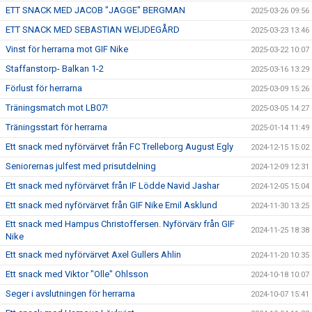
ETT SNACK MED JACOB "JAGGE" BERGMAN
2025-03-26 09:56
ETT SNACK MED SEBASTIAN WEIJDEGÅRD
2025-03-23 13:46
Vinst för herrarna mot GIF Nike
2025-03-22 10:07
Staffanstorp- Balkan 1-2
2025-03-16 13:29
Förlust för herrarna
2025-03-09 15:26
Träningsmatch mot LB07!
2025-03-05 14:27
Träningsstart för herrarna
2025-01-14 11:49
Ett snack med nyförvärvet från FC Trelleborg August Egly
2024-12-15 15:02
Seniorernas julfest med prisutdelning
2024-12-09 12:31
Ett snack med nyförvärvet från IF Lödde Navid Jashar
2024-12-05 15:04
Ett snack med nyförvärvet från GIF Nike Emil Asklund
2024-11-30 13:25
Ett snack med Hampus Christoffersen. Nyförvärv från GIF
2024-11-25 18:38
Nike
Ett snack med nyförvärvet Axel Gullers Ahlin
2024-11-20 10:35
Ett snack med Viktor "Olle" Ohlsson
2024-10-18 10:07
Seger i avslutningen för herrarna
2024-10-07 15:41