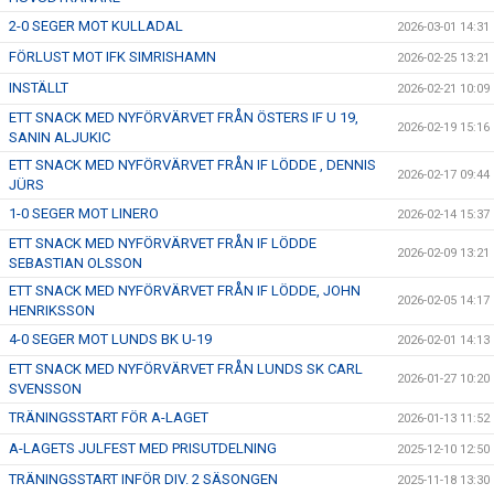
2-0 SEGER MOT KULLADAL
2026-03-01 14:31
FÖRLUST MOT IFK SIMRISHAMN
2026-02-25 13:21
INSTÄLLT
2026-02-21 10:09
ETT SNACK MED NYFÖRVÄRVET FRÅN ÖSTERS IF U 19,
2026-02-19 15:16
SANIN ALJUKIC
ETT SNACK MED NYFÖRVÄRVET FRÅN IF LÖDDE , DENNIS
2026-02-17 09:44
JÜRS
1-0 SEGER MOT LINERO
2026-02-14 15:37
ETT SNACK MED NYFÖRVÄRVET FRÅN IF LÖDDE
2026-02-09 13:21
SEBASTIAN OLSSON
ETT SNACK MED NYFÖRVÄRVET FRÅN IF LÖDDE, JOHN
2026-02-05 14:17
HENRIKSSON
4-0 SEGER MOT LUNDS BK U-19
2026-02-01 14:13
ETT SNACK MED NYFÖRVÄRVET FRÅN LUNDS SK CARL
2026-01-27 10:20
SVENSSON
TRÄNINGSSTART FÖR A-LAGET
2026-01-13 11:52
A-LAGETS JULFEST MED PRISUTDELNING
2025-12-10 12:50
TRÄNINGSSTART INFÖR DIV. 2 SÄSONGEN
2025-11-18 13:30