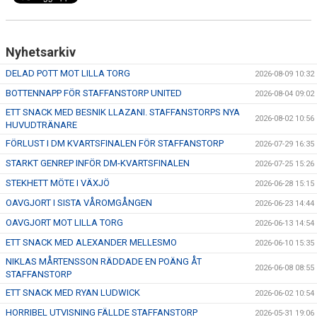
Nyhetsarkiv
DELAD POTT MOT LILLA TORG
2026-08-09 10:32
BOTTENNAPP FÖR STAFFANSTORP UNITED
2026-08-04 09:02
ETT SNACK MED BESNIK LLAZANI. STAFFANSTORPS NYA
2026-08-02 10:56
HUVUDTRÄNARE
FÖRLUST I DM KVARTSFINALEN FÖR STAFFANSTORP
2026-07-29 16:35
STARKT GENREP INFÖR DM-KVARTSFINALEN
2026-07-25 15:26
STEKHETT MÖTE I VÄXJÖ
2026-06-28 15:15
OAVGJORT I SISTA VÅROMGÅNGEN
2026-06-23 14:44
OAVGJORT MOT LILLA TORG
2026-06-13 14:54
ETT SNACK MED ALEXANDER MELLESMO
2026-06-10 15:35
NIKLAS MÅRTENSSON RÄDDADE EN POÄNG ÅT
2026-06-08 08:55
STAFFANSTORP
ETT SNACK MED RYAN LUDWICK
2026-06-02 10:54
HORRIBEL UTVISNING FÄLLDE STAFFANSTORP
2026-05-31 19:06