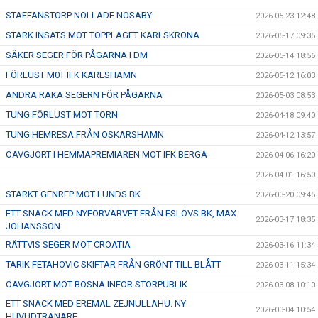
STAFFANSTORP NOLLADE NOSABY
2026-05-23 12:48
STARK INSATS MOT TOPPLAGET KARLSKRONA
2026-05-17 09:35
SÄKER SEGER FÖR PÅGARNA I DM
2026-05-14 18:56
FÖRLUST M0T IFK KARLSHAMN
2026-05-12 16:03
ANDRA RAKA SEGERN FÖR PÅGARNA
2026-05-03 08:53
TUNG FÖRLUST MOT TORN
2026-04-18 09:40
TUNG HEMRESA FRÅN OSKARSHAMN
2026-04-12 13:57
OAVGJORT I HEMMAPREMIÄREN MOT IFK BERGA
2026-04-06 16:20
2026-04-01 16:50
STARKT GENREP MOT LUNDS BK
2026-03-20 09:45
ETT SNACK MED NYFÖRVÄRVET FRÅN ESLÖVS BK, MAX
2026-03-17 18:35
JOHANSSON
RÄTTVIS SEGER MOT CROATIA
2026-03-16 11:34
TARIK FETAHOVIC SKIFTAR FRÅN GRÖNT TILL BLÅTT
2026-03-11 15:34
OAVGJORT MOT BOSNA INFÖR STORPUBLIK
2026-03-08 10:10
ETT SNACK MED EREMAL ZEJNULLAHU. NY
2026-03-04 10:54
HUVUDTRÄNARE