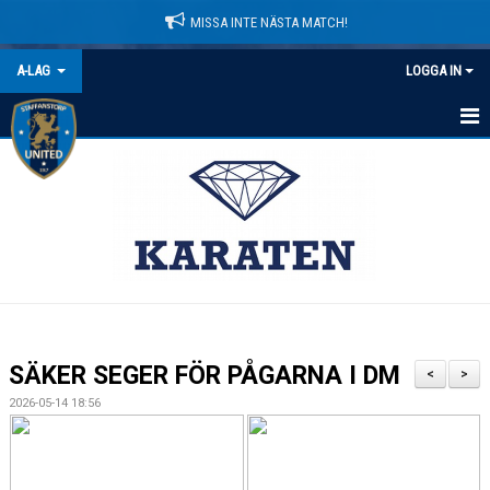
MISSA INTE NÄSTA MATCH!
A-LAG
LOGGA IN
HEM
NYHETER
KALENDER
MATCHER
TRUPPEN
SÄKER SEGER FÖR PÅGARNA I DM
<
>
BILDGALLERI
2026-05-14 18:56
DOKUMENT