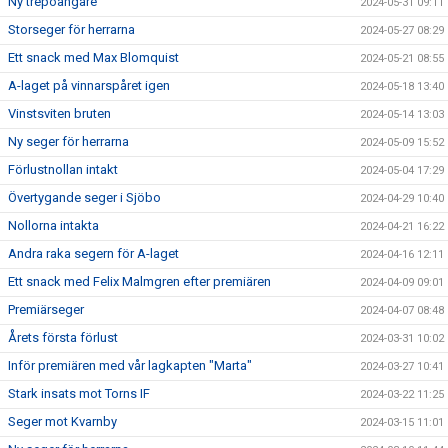
Ny trepoängare
2024-05-31 09:11
Storseger för herrarna
2024-05-27 08:29
Ett snack med Max Blomquist
2024-05-21 08:55
A-laget på vinnarspåret igen
2024-05-18 13:40
Vinstsviten bruten
2024-05-14 13:03
Ny seger för herrarna
2024-05-09 15:52
Förlustnollan intakt
2024-05-04 17:29
Övertygande seger i Sjöbo
2024-04-29 10:40
Nollorna intakta
2024-04-21 16:22
Andra raka segern för A-laget
2024-04-16 12:11
Ett snack med Felix Malmgren efter premiären
2024-04-09 09:01
Premiärseger
2024-04-07 08:48
Årets första förlust
2024-03-31 10:02
Inför premiären med vår lagkapten "Marta"
2024-03-27 10:41
Stark insats mot Torns IF
2024-03-22 11:25
Seger mot Kvarnby
2024-03-15 11:01