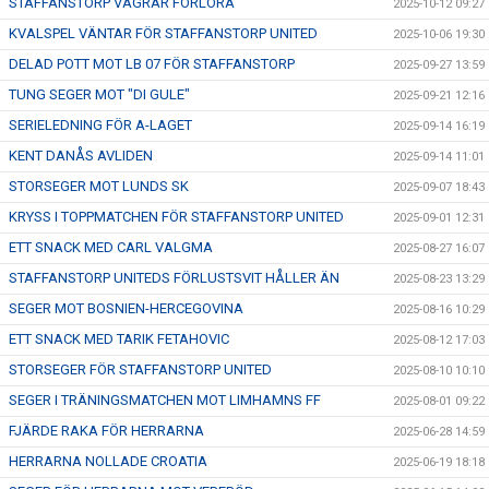
STAFFANSTORP VÄGRAR FÖRLORA
2025-10-12 09:27
KVALSPEL VÄNTAR FÖR STAFFANSTORP UNITED
2025-10-06 19:30
DELAD POTT MOT LB 07 FÖR STAFFANSTORP
2025-09-27 13:59
TUNG SEGER MOT "DI GULE"
2025-09-21 12:16
SERIELEDNING FÖR A-LAGET
2025-09-14 16:19
KENT DANÅS AVLIDEN
2025-09-14 11:01
STORSEGER MOT LUNDS SK
2025-09-07 18:43
KRYSS I TOPPMATCHEN FÖR STAFFANSTORP UNITED
2025-09-01 12:31
ETT SNACK MED CARL VALGMA
2025-08-27 16:07
STAFFANSTORP UNITEDS FÖRLUSTSVIT HÅLLER ÄN
2025-08-23 13:29
SEGER MOT BOSNIEN-HERCEGOVINA
2025-08-16 10:29
ETT SNACK MED TARIK FETAHOVIC
2025-08-12 17:03
STORSEGER FÖR STAFFANSTORP UNITED
2025-08-10 10:10
SEGER I TRÄNINGSMATCHEN MOT LIMHAMNS FF
2025-08-01 09:22
FJÄRDE RAKA FÖR HERRARNA
2025-06-28 14:59
HERRARNA NOLLADE CROATIA
2025-06-19 18:18