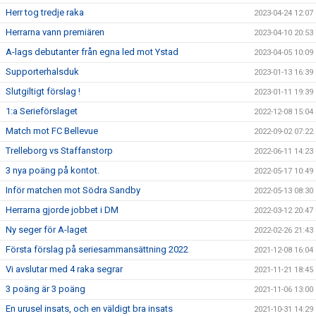
Herr tog tredje raka
2023-04-24 12:07
Herrarna vann premiären
2023-04-10 20:53
A-lags debutanter från egna led mot Ystad
2023-04-05 10:09
Supporterhalsduk
2023-01-13 16:39
Slutgiltigt förslag !
2023-01-11 19:39
1:a Serieförslaget
2022-12-08 15:04
Match mot FC Bellevue
2022-09-02 07:22
Trelleborg vs Staffanstorp
2022-06-11 14:23
3 nya poäng på kontot.
2022-05-17 10:49
Inför matchen mot Södra Sandby
2022-05-13 08:30
Herrarna gjorde jobbet i DM
2022-03-12 20:47
Ny seger för A-laget
2022-02-26 21:43
Första förslag på seriesammansättning 2022
2021-12-08 16:04
Vi avslutar med 4 raka segrar
2021-11-21 18:45
3 poäng är 3 poäng
2021-11-06 13:00
En urusel insats, och en väldigt bra insats
2021-10-31 14:29