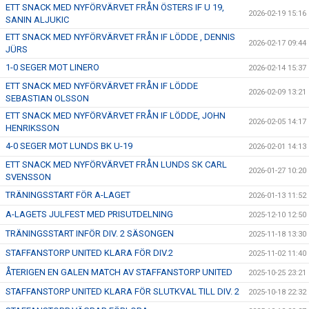
ETT SNACK MED NYFÖRVÄRVET FRÅN ÖSTERS IF U 19,
2026-02-19 15:16
SANIN ALJUKIC
ETT SNACK MED NYFÖRVÄRVET FRÅN IF LÖDDE , DENNIS
2026-02-17 09:44
JÜRS
1-0 SEGER MOT LINERO
2026-02-14 15:37
ETT SNACK MED NYFÖRVÄRVET FRÅN IF LÖDDE
2026-02-09 13:21
SEBASTIAN OLSSON
ETT SNACK MED NYFÖRVÄRVET FRÅN IF LÖDDE, JOHN
2026-02-05 14:17
HENRIKSSON
4-0 SEGER MOT LUNDS BK U-19
2026-02-01 14:13
ETT SNACK MED NYFÖRVÄRVET FRÅN LUNDS SK CARL
2026-01-27 10:20
SVENSSON
TRÄNINGSSTART FÖR A-LAGET
2026-01-13 11:52
A-LAGETS JULFEST MED PRISUTDELNING
2025-12-10 12:50
TRÄNINGSSTART INFÖR DIV. 2 SÄSONGEN
2025-11-18 13:30
STAFFANSTORP UNITED KLARA FÖR DIV.2
2025-11-02 11:40
ÅTERIGEN EN GALEN MATCH AV STAFFANSTORP UNITED
2025-10-25 23:21
STAFFANSTORP UNITED KLARA FÖR SLUTKVAL TILL DIV. 2
2025-10-18 22:32