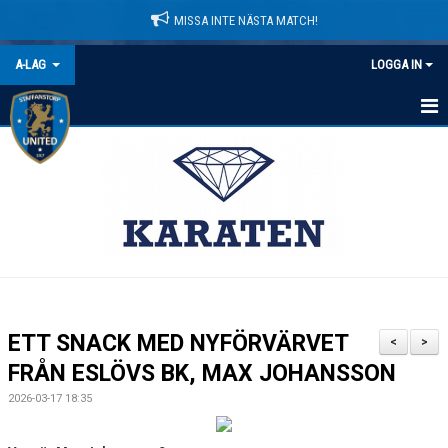
MISSA INTE NÄSTA MATCH!
A-LAG
LOGGA IN
HEM
NYHETER
KALENDER
MATCHER
TRUPPEN
ETT SNACK MED NYFÖRVÄRVET
<
>
BILDGALLERI
FRÅN ESLÖVS BK, MAX JOHANSSON
2026-03-17 18:35
DOKUMENT