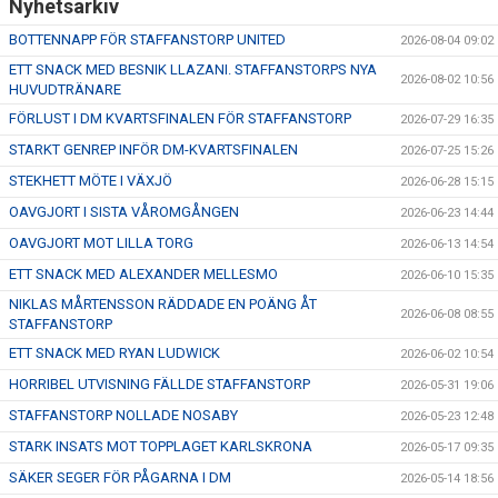
Nyhetsarkiv
BOTTENNAPP FÖR STAFFANSTORP UNITED
2026-08-04 09:02
ETT SNACK MED BESNIK LLAZANI. STAFFANSTORPS NYA
2026-08-02 10:56
HUVUDTRÄNARE
FÖRLUST I DM KVARTSFINALEN FÖR STAFFANSTORP
2026-07-29 16:35
STARKT GENREP INFÖR DM-KVARTSFINALEN
2026-07-25 15:26
STEKHETT MÖTE I VÄXJÖ
2026-06-28 15:15
OAVGJORT I SISTA VÅROMGÅNGEN
2026-06-23 14:44
OAVGJORT MOT LILLA TORG
2026-06-13 14:54
ETT SNACK MED ALEXANDER MELLESMO
2026-06-10 15:35
NIKLAS MÅRTENSSON RÄDDADE EN POÄNG ÅT
2026-06-08 08:55
STAFFANSTORP
ETT SNACK MED RYAN LUDWICK
2026-06-02 10:54
HORRIBEL UTVISNING FÄLLDE STAFFANSTORP
2026-05-31 19:06
STAFFANSTORP NOLLADE NOSABY
2026-05-23 12:48
STARK INSATS MOT TOPPLAGET KARLSKRONA
2026-05-17 09:35
SÄKER SEGER FÖR PÅGARNA I DM
2026-05-14 18:56