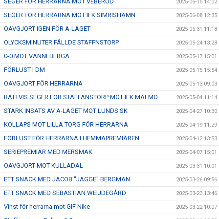
SEGER FÖR HERRARNA MOT VEBERÖD
2025-06-15 14:02
SEGER FÖR HERRARNA MOT IFK SIMRISHAMN
2025-06-08 12:35
OAVGJORT IGEN FÖR A-LAGET
2025-05-31 11:18
OLYCKSMINUTER FÄLLDE STAFFNSTORP
2025-05-24 13:28
0-0 MOT VANNEBERGA
2025-05-17 15:01
FÖRLUST I DM
2025-05-15 15:54
OAVGJORT FÖR HERRARNA
2025-05-13 09:03
RÄTTVIS SEGER FÖR STAFFANSTORP MOT IFK MALMÖ
2025-05-04 11:14
STARK INSATS AV A-LAGET MOT LUNDS SK
2025-04-27 10:30
KOLLAPS MOT LILLA TORG FÖR HERRARNA
2025-04-19 11:29
FÖRLUST FÖR HERRARNA I HEMMAPREMIÄREN
2025-04-12 13:53
SERIEPREMIÄR MED MERSMAK
2025-04-07 15:01
OAVGJORT MOT KULLADAL
2025-03-31 10:01
ETT SNACK MED JACOB "JAGGE" BERGMAN
2025-03-26 09:56
ETT SNACK MED SEBASTIAN WEIJDEGÅRD
2025-03-23 13:46
Vinst för herrarna mot GIF Nike
2025-03-22 10:07