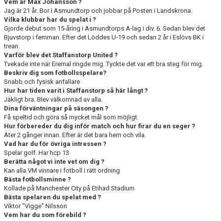
KONTAKT
Vem är Max Johansson ?
Jag är 21 år. Bor i Asmundtorp och jobbar på Posten i Landskrona.
Vilka klubbar har du spelat i ?
MEDLEMSTIPS
Gjorde debut som 15-åring i Asmundtorps A-lag i div. 6. Sedan blev det
Bjuvstorp i femman. Efter det Löddes U-19 och sedan 2 år i Eslövs BK i
EM / VM TIPS
trean.
Varför blev det Staffanstorp United ?
Tvekade inte när Eremal ringde mig. Tyckte det var ett bra steg för mig.
Beskriv dig som fotbollsspelare?
Snabb och fysisk anfallare
Hur har tiden varit i Staffanstorp så här långt ?
Jäkligt bra. Blev välkomnad av alla.
Dina förväntningar på säsongen ?
Få speltid och göra så mycket mål som möjligt.
Hur förbereder du dig inför match och hur firar du en seger ?
Äter 2 gånger innan. Efter är det bara hem och vila.
Vad har du för övriga intressen ?
Spelar golf. Har hcp 13
Berätta något vi inte vet om dig ?
Kan alla VM vinnare i fotboll i rätt ordning
Bästa fotbollsminne ?
Kollade på Manchester City på Etihad Stadium
Bästa spelaren du spelat med ?
Viktor "Vigge" Nilsson
Vem har du som förebild ?