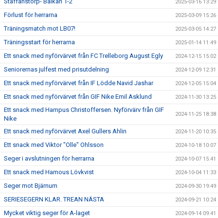
Staffanstorp- Balkan 1-2
2025-03-16 13:29
Förlust för herrarna
2025-03-09 15:26
Träningsmatch mot LB07!
2025-03-05 14:27
Träningsstart för herrarna
2025-01-14 11:49
Ett snack med nyförvärvet från FC Trelleborg August Egly
2024-12-15 15:02
Seniorernas julfest med prisutdelning
2024-12-09 12:31
Ett snack med nyförvärvet från IF Lödde Navid Jashar
2024-12-05 15:04
Ett snack med nyförvärvet från GIF Nike Emil Asklund
2024-11-30 13:25
Ett snack med Hampus Christoffersen. Nyförvärv från GIF
2024-11-25 18:38
Nike
Ett snack med nyförvärvet Axel Gullers Ahlin
2024-11-20 10:35
Ett snack med Viktor "Olle" Ohlsson
2024-10-18 10:07
Seger i avslutningen för herrarna
2024-10-07 15:41
Ett snack med Hamous Lövkvist
2024-10-04 11:33
Seger mot Bjärnum
2024-09-30 19:49
SERIESEGERN KLAR. TREAN NÄSTA
2024-09-21 10:24
Mycket viktig seger för A-laget
2024-09-14 09:41