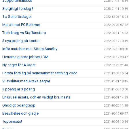
Supporterhalsduk
2023-01-13 16:39
Slutgiltigt förslag !
2023-01-11 19:39
1:a Serieförslaget
2022-12-08 15:04
Match mot FC Bellevue
2022-09-02 07:22
Trelleborg vs Staffanstorp
2022-06-11 14:23
3 nya poäng på kontot.
2022-05-17 10:49
Inför matchen mot Södra Sandby
2022-05-13 08:30
Herrarna gjorde jobbet i DM
2022-03-12 20:47
Ny seger för A-laget
2022-02-26 21:43
Första förslag på seriesammansättning 2022
2021-12-08 16:04
Vi avslutar med 4 raka segrar
2021-11-21 18:45
3 poäng är 3 poäng
2021-11-06 13:00
En urusel insats, och en väldigt bra insats
2021-10-31 14:29
Onödigt poängtapp
2021-10-20 11:18
Besvikelse och glädje
2021-10-10 09:47
Toppinsats!
2021-10-03 10:34