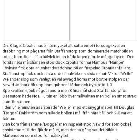
KONTAKT
MEDLEMSTIPS
EM / VM TIPS
Div. 3 laget Croatia hade inte mycket att sätta emot i torsdagskvällen
drabbning mot pågarna från Staffanstorp som dominerade matchbilden
totalt, framför allt i 1:a halvlek innan båda lagen gjorde många byten. Den
första heta målchansen stod dock Croatia för när Hampus "Hampe"
Lövkvist fick göra en enhandsräddning på en frispelad Croatiaanfallare.
Staffanstorp fick dock sista ordet i halvlekens sista minut. Viktor "Welle"
Welander slog som vanligt en väl avvägd hörna mot bortre stolpen där
Nawid Jashar dök upp som gubben i lådan och tryckte in 1-0.
Spelkvaliten sjönk något i andra men 3 fina mål stod Staffanstorp för.
Dessutom hade Noa Hultén en lobb över målvakten men bollen smet strax
utanför stolpen.
I den 54:e minuten assisterade "Welle" med ett snyggt inspel till Douglas
"Dogge" Dahlström som rullade bollen i mål från nära håll och 2-0 var ett
faktum.
3:an kom från samme "Dogge" men inspelet stod Nawid för som också
assisterade till det fjärde målet, men denna gång var det Niklas
Mårtensson som stod för målskyttet.