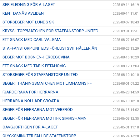
SERIELEDNING FÖR A-LAGET
2025-09-14 16:19
KENT DANÅS AVLIDEN
2025-09-14 11:01
STORSEGER MOT LUNDS SK
2025-09-07 18:43
KRYSS I TOPPMATCHEN FÖR STAFFANSTORP UNITED
2025-09-01 12:31
ETT SNACK MED CARL VALGMA
2025-08-27 16:07
STAFFANSTORP UNITEDS FÖRLUSTSVIT HÅLLER ÄN
2025-08-23 13:29
SEGER MOT BOSNIEN-HERCEGOVINA
2025-08-16 10:29
ETT SNACK MED TARIK FETAHOVIC
2025-08-12 17:03
STORSEGER FÖR STAFFANSTORP UNITED
2025-08-10 10:10
SEGER I TRÄNINGSMATCHEN MOT LIMHAMNS FF
2025-08-01 09:22
FJÄRDE RAKA FÖR HERRARNA
2025-06-28 14:59
HERRARNA NOLLADE CROATIA
2025-06-19 18:18
SEGER FÖR HERRARNA MOT VEBERÖD
2025-06-15 14:02
SEGER FÖR HERRARNA MOT IFK SIMRISHAMN
2025-06-08 12:35
OAVGJORT IGEN FÖR A-LAGET
2025-05-31 11:18
OLYCKSMINUTER FÄLLDE STAFFNSTORP
2025-05-24 13:28