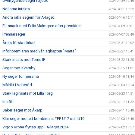
Övertygande seger i Sjöbo
2024-04-29 10:40
Nollorna intakta
2024-04-21 16:22
Andra raka segern för A-laget
2024-04-16 12:11
Ett snack med Felix Malmgren efter premiären
2024-04-09 09:01
Premiärseger
2024-04-07 08:48
Årets första förlust
2024-03-31 10:02
Inför premiären med vår lagkapten "Marta"
2024-03-27 10:41
Stark insats mot Torns IF
2024-03-22 11:25
Seger mot Kvarnby
2024-03-15 11:01
Ny seger för herrarna
2024-03-10 11:44
Målrikt i Veberöd
2024-03-03 16:14
Stark laginsats mot Lilla Torg
2024-02-23 14:51
Inställt
2024-02-17 11:32
Säker seger mot Åkarp
2024-02-11 15:48
Klar seger mot ett kombinerat TFF U17 och U19
2024-02-03 15:40
Viggo Krona flyttas upp i A-laget 2024
2024-02-02 13:57