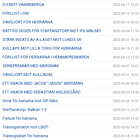
0-0 MOT VANNEBERGA
2025-05-17 15:01
FÖRLUST I DM
2025-05-15 15:54
OAVGJORT FÖR HERRARNA
2025-05-13 09:03
RÄTTVIS SEGER FÖR STAFFANSTORP MOT IFK MALMÖ
2025-05-04 11:14
STARK INSATS AV A-LAGET MOT LUNDS SK
2025-04-27 10:30
KOLLAPS MOT LILLA TORG FÖR HERRARNA
2025-04-19 11:29
FÖRLUST FÖR HERRARNA I HEMMAPREMIÄREN
2025-04-12 13:53
SERIEPREMIÄR MED MERSMAK
2025-04-07 15:01
OAVGJORT MOT KULLADAL
2025-03-31 10:01
ETT SNACK MED JACOB "JAGGE" BERGMAN
2025-03-26 09:56
ETT SNACK MED SEBASTIAN WEIJDEGÅRD
2025-03-23 13:46
Vinst för herrarna mot GIF Nike
2025-03-22 10:07
Staffanstorp- Balkan 1-2
2025-03-16 13:29
Förlust för herrarna
2025-03-09 15:26
Träningsmatch mot LB07!
2025-03-05 14:27
Träningsstart för herrarna
2025-01-14 11:49