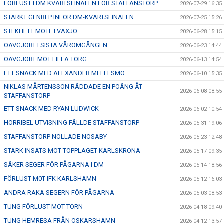
FÖRLUST I DM KVARTSFINALEN FÖR STAFFANSTORP
2026-07-29 16:35
STARKT GENREP INFÖR DM-KVARTSFINALEN
2026-07-25 15:26
STEKHETT MÖTE I VÄXJÖ
2026-06-28 15:15
OAVGJORT I SISTA VÅROMGÅNGEN
2026-06-23 14:44
OAVGJORT MOT LILLA TORG
2026-06-13 14:54
ETT SNACK MED ALEXANDER MELLESMO
2026-06-10 15:35
NIKLAS MÅRTENSSON RÄDDADE EN POÄNG ÅT
2026-06-08 08:55
STAFFANSTORP
ETT SNACK MED RYAN LUDWICK
2026-06-02 10:54
HORRIBEL UTVISNING FÄLLDE STAFFANSTORP
2026-05-31 19:06
STAFFANSTORP NOLLADE NOSABY
2026-05-23 12:48
STARK INSATS MOT TOPPLAGET KARLSKRONA
2026-05-17 09:35
SÄKER SEGER FÖR PÅGARNA I DM
2026-05-14 18:56
FÖRLUST M0T IFK KARLSHAMN
2026-05-12 16:03
ANDRA RAKA SEGERN FÖR PÅGARNA
2026-05-03 08:53
TUNG FÖRLUST MOT TORN
2026-04-18 09:40
TUNG HEMRESA FRÅN OSKARSHAMN
2026-04-12 13:57