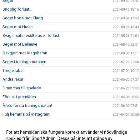
Seger
2021-09-30 09:47
Snöplig förlust..
2021-09-15 18:16
Seger borta mot Flagg
2021-09-04 17:33
Seger mot Husie
2021-08-28 16:43
Svag insats resulterade i förlust
2021-08-21 21:04
Seger mot Belleuve
2021-08-13 22:51
Oavgjort mot Klagshamn
2021-08-08 11:11
Seger i träningsmatchen
2021-07-29 21:50
Tredje raka!
2021-07-04 10:17
Andra raka!
2021-06-30 07:37
3 matcher till spelade
2021-06-28 09:33
Förlust i premiären
2021-06-08 08:55
Årets första träningsmatch!
2021-06-02 07:51
Följ herrarna på instagram!
2021-04-07 20:58
Första 2-3 veckorna
2021-02-10 19:21
RESTRIKTIONER
För att hemsidan ska fungera korrekt använder vi nödvändiga
2021-02-10 16:58
cookies från SportAdmin. Dessa går inte att stänga av.