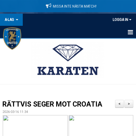
MISSA INTE NÄSTA MATCH!
A-LAG
LOGGA IN
HEM
NYHETER
KALENDER
MATCHER
TRUPPEN
RÄTTVIS SEGER MOT CROATIA
<
>
BILDGALLERI
2026-03-16 11:34
DOKUMENT