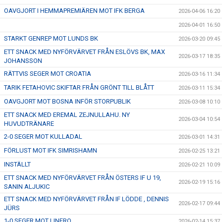
OAVGJORT I HEMMAPREMIÄREN MOT IFK BERGA
2026-04-06 16:20
2026-04-01 16:50
STARKT GENREP MOT LUNDS BK
2026-03-20 09:45
ETT SNACK MED NYFÖRVÄRVET FRÅN ESLÖVS BK, MAX
2026-03-17 18:35
JOHANSSON
RÄTTVIS SEGER MOT CROATIA
2026-03-16 11:34
TARIK FETAHOVIC SKIFTAR FRÅN GRÖNT TILL BLÅTT
2026-03-11 15:34
OAVGJORT MOT BOSNA INFÖR STORPUBLIK
2026-03-08 10:10
ETT SNACK MED EREMAL ZEJNULLAHU. NY
2026-03-04 10:54
HUVUDTRÄNARE
2-0 SEGER MOT KULLADAL
2026-03-01 14:31
FÖRLUST MOT IFK SIMRISHAMN
2026-02-25 13:21
INSTÄLLT
2026-02-21 10:09
ETT SNACK MED NYFÖRVÄRVET FRÅN ÖSTERS IF U 19,
2026-02-19 15:16
SANIN ALJUKIC
ETT SNACK MED NYFÖRVÄRVET FRÅN IF LÖDDE , DENNIS
2026-02-17 09:44
JÜRS
1-0 SEGER MOT LINERO
2026-02-14 15:37