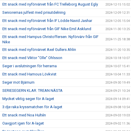
Ett snack med nyförvärvet från FC Trelleborg August Egly
2024-12-15 15:02
Seniorernas julfest med prisutdelning
2024-12-09 12:31
Ett snack med nyförvärvet från IF Lödde Navid Jashar
2024-12-05 15:04
Ett snack med nyförvärvet från GIF Nike Emil Asklund
2024-11-30 13:25
Ett snack med Hampus Christoffersen. Nyförvärv från GIF
2024-11-25 18:38
Nike
Ett snack med nyförvärvet Axel Gullers Ahlin
2024-11-20 10:35
Ett snack med Viktor "Olle" Ohlsson
2024-10-18 10:07
Seger i avslutningen för herrarna
2024-10-07 15:41
Ett snack med Hamous Lövkvist
2024-10-04 11:33
Seger mot Bjärnum
2024-09-30 19:49
SERIESEGERN KLAR. TREAN NÄSTA
2024-09-21 10:24
Mycket viktig seger för A-laget
2024-09-14 09:41
3:dje raka kryssmatchen för A-laget
2024-09-08 10:54
Ett snack med Noa Hultén
2024-09-03 19:03
Oavgjort igen för A-laget
2024-09-02 11:36