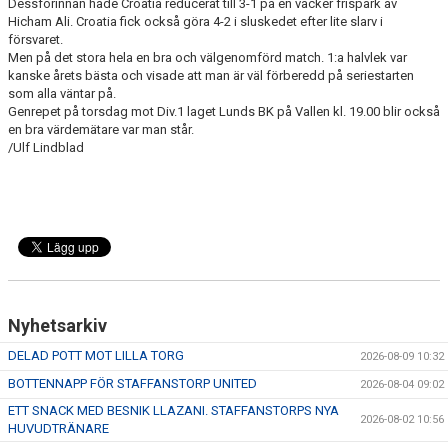
Dessförinnan hade Croatia reducerat till 3-1 på en vacker frispark av
Hicham Ali. Croatia fick också göra 4-2 i sluskedet efter lite slarv i
försvaret.
Men på det stora hela en bra och välgenomförd match. 1:a halvlek var
kanske årets bästa och visade att man är väl förberedd på seriestarten
som alla väntar på.
Genrepet på torsdag mot Div.1 laget Lunds BK på Vallen kl. 19.00 blir också
en bra värdemätare var man står.
/Ulf Lindblad
Nyhetsarkiv
DELAD POTT MOT LILLA TORG
2026-08-09 10:32
BOTTENNAPP FÖR STAFFANSTORP UNITED
2026-08-04 09:02
ETT SNACK MED BESNIK LLAZANI. STAFFANSTORPS NYA
2026-08-02 10:56
HUVUDTRÄNARE