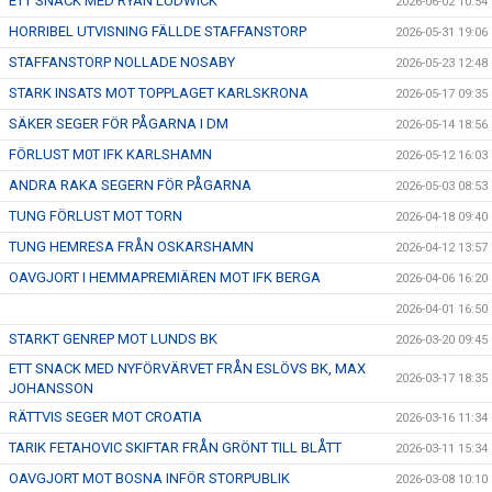
ETT SNACK MED RYAN LUDWICK
2026-06-02 10:54
HORRIBEL UTVISNING FÄLLDE STAFFANSTORP
2026-05-31 19:06
STAFFANSTORP NOLLADE NOSABY
2026-05-23 12:48
STARK INSATS MOT TOPPLAGET KARLSKRONA
2026-05-17 09:35
SÄKER SEGER FÖR PÅGARNA I DM
2026-05-14 18:56
FÖRLUST M0T IFK KARLSHAMN
2026-05-12 16:03
ANDRA RAKA SEGERN FÖR PÅGARNA
2026-05-03 08:53
TUNG FÖRLUST MOT TORN
2026-04-18 09:40
TUNG HEMRESA FRÅN OSKARSHAMN
2026-04-12 13:57
OAVGJORT I HEMMAPREMIÄREN MOT IFK BERGA
2026-04-06 16:20
2026-04-01 16:50
STARKT GENREP MOT LUNDS BK
2026-03-20 09:45
ETT SNACK MED NYFÖRVÄRVET FRÅN ESLÖVS BK, MAX
2026-03-17 18:35
JOHANSSON
RÄTTVIS SEGER MOT CROATIA
2026-03-16 11:34
TARIK FETAHOVIC SKIFTAR FRÅN GRÖNT TILL BLÅTT
2026-03-11 15:34
OAVGJORT MOT BOSNA INFÖR STORPUBLIK
2026-03-08 10:10