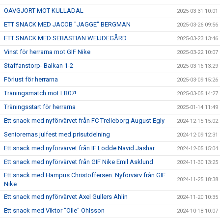
OAVGJORT MOT KULLADAL
2025-03-31 10:01
ETT SNACK MED JACOB "JAGGE" BERGMAN
2025-03-26 09:56
ETT SNACK MED SEBASTIAN WEIJDEGÅRD
2025-03-23 13:46
Vinst för herrarna mot GIF Nike
2025-03-22 10:07
Staffanstorp- Balkan 1-2
2025-03-16 13:29
Förlust för herrarna
2025-03-09 15:26
Träningsmatch mot LB07!
2025-03-05 14:27
Träningsstart för herrarna
2025-01-14 11:49
Ett snack med nyförvärvet från FC Trelleborg August Egly
2024-12-15 15:02
Seniorernas julfest med prisutdelning
2024-12-09 12:31
Ett snack med nyförvärvet från IF Lödde Navid Jashar
2024-12-05 15:04
Ett snack med nyförvärvet från GIF Nike Emil Asklund
2024-11-30 13:25
Ett snack med Hampus Christoffersen. Nyförvärv från GIF
2024-11-25 18:38
Nike
Ett snack med nyförvärvet Axel Gullers Ahlin
2024-11-20 10:35
Ett snack med Viktor "Olle" Ohlsson
2024-10-18 10:07