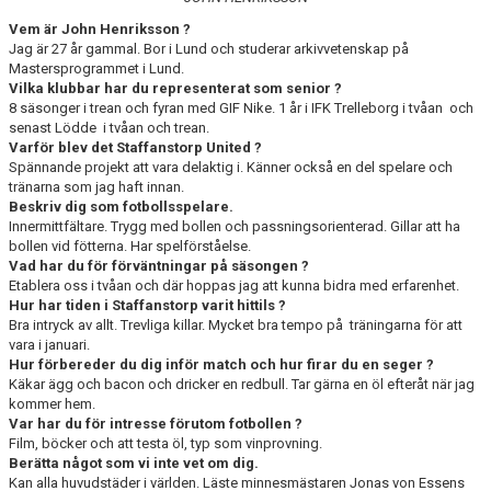
KONTAKT
Vem är John Henriksson ?
MEDLEMSTIPS
Jag är 27 år gammal. Bor i Lund och studerar arkivvetenskap på
Mastersprogrammet i Lund.
Vilka klubbar har du representerat som senior ?
EM / VM TIPS
8 säsonger i trean och fyran med GIF Nike. 1 år i IFK Trelleborg i tvåan och
senast Lödde i tvåan och trean.
Varför blev det Staffanstorp United ?
Spännande projekt att vara delaktig i. Känner också en del spelare och
tränarna som jag haft innan.
Beskriv dig som fotbollsspelare.
Innermittfältare. Trygg med bollen och passningsorienterad. Gillar att ha
bollen vid fötterna. Har spelförståelse.
Vad har du för förväntningar på säsongen ?
Etablera oss i tvåan och där hoppas jag att kunna bidra med erfarenhet.
Hur har tiden i Staffanstorp varit hittils ?
Bra intryck av allt. Trevliga killar. Mycket bra tempo på träningarna för att
vara i januari.
Hur förbereder du dig inför match och hur firar du en seger ?
Käkar ägg och bacon och dricker en redbull. Tar gärna en öl efteråt när jag
kommer hem.
Var har du för intresse förutom fotbollen ?
Film, böcker och att testa öl, typ som vinprovning.
Berätta något som vi inte vet om dig.
Kan alla huvudstäder i världen. Läste minnesmästaren Jonas von Essens