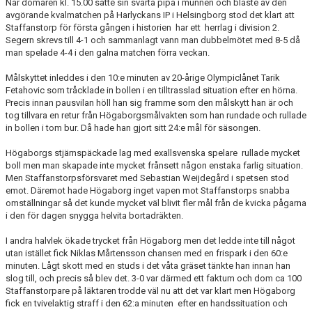
KONTAKT
När domaren kl. 15.00 satte sin svarta pipa i munnen och blåste av den
avgörande kvalmatchen på Harlyckans IP i Helsingborg stod det klart att
Staffanstorp för första gången i historien har ett herrlag i division 2.
MEDLEMSTIPS
Segern skrevs till 4-1 och sammanlagt vann man dubbelmötet med 8-5 då
man spelade 4-4 i den galna matchen förra veckan.
EM / VM TIPS
Målskyttet inleddes i den 10:e minuten av 20-årige Olympiclånet Tarik
Fetahovic som tråcklade in bollen i en tilltrasslad situation efter en hörna.
Precis innan pausvilan höll han sig framme som den målskytt han är och
tog tillvara en retur från Högaborgsmålvakten som han rundade och rullade
in bollen i tom bur. Då hade han gjort sitt 24:e mål för säsongen.
Högaborgs stjärnspäckade lag med exallsvenska spelare rullade mycket
boll men man skapade inte mycket frånsett någon enstaka farlig situation.
Men Staffanstorpsförsvaret med Sebastian Weijdegård i spetsen stod
emot. Däremot hade Högaborg inget vapen mot Staffanstorps snabba
omställningar så det kunde mycket väl blivit fler mål från de kvicka pågarna
i den för dagen snygga helvita bortadräkten.
I andra halvlek ökade trycket från Högaborg men det ledde inte till något
utan istället fick Niklas Mårtensson chansen med en frispark i den 60:e
minuten. Lågt skott med en studs i det våta gräset tänkte han innan han
slog till, och precis så blev det. 3-0 var därmed ett faktum och dom ca 100
Staffanstorpare på läktaren trodde väl nu att det var klart men Högaborg
fick en tvivelaktig straff i den 62:a minuten efter en handssituation och