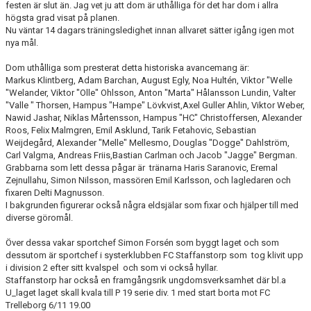
festen är slut än. Jag vet ju att dom är uthålliga för det har dom i allra
högsta grad visat på planen.
Nu väntar 14 dagars träningsledighet innan allvaret sätter igång igen mot
nya mål.
Dom uthålliga som presterat detta historiska avancemang är:
Markus Klintberg, Adam Barchan, August Egly, Noa Hultén, Viktor "Welle
"Welander, Viktor "Olle" Ohlsson, Anton "Marta" Hålansson Lundin, Valter
"Valle " Thorsen, Hampus "Hampe" Lövkvist,Axel Guller Ahlin, Viktor Weber,
Nawid Jashar, Niklas Mårtensson, Hampus "HC" Christoffersen, Alexander
Roos, Felix Malmgren, Emil Asklund, Tarik Fetahovic, Sebastian
Weijdegård, Alexander "Melle" Mellesmo, Douglas "Dogge" Dahlström,
Carl Valgma, Andreas Friis,Bastian Carlman och Jacob "Jagge" Bergman.
Grabbarna som lett dessa pågar är tränarna Haris Saranovic, Eremal
Zejnullahu, Simon Nilsson, massören Emil Karlsson, och lagledaren och
fixaren Delti Magnusson.
I bakgrunden figurerar också några eldsjälar som fixar och hjälper till med
diverse göromål.
Över dessa vakar sportchef Simon Forsén som byggt laget och som
dessutom är sportchef i systerklubben FC Staffanstorp som tog klivit upp
i division 2 efter sitt kvalspel och som vi också hyllar.
Staffanstorp har också en framgångsrik ungdomsverksamhet där bl.a
U_laget laget skall kvala till P 19 serie div. 1 med start borta mot FC
Trelleborg 6/11 19.00