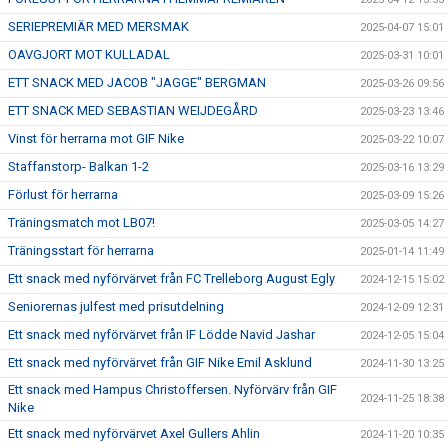
SERIEPREMIÄR MED MERSMAK
2025-04-07 15:01
OAVGJORT MOT KULLADAL
2025-03-31 10:01
ETT SNACK MED JACOB "JAGGE" BERGMAN
2025-03-26 09:56
ETT SNACK MED SEBASTIAN WEIJDEGÅRD
2025-03-23 13:46
Vinst för herrarna mot GIF Nike
2025-03-22 10:07
Staffanstorp- Balkan 1-2
2025-03-16 13:29
Förlust för herrarna
2025-03-09 15:26
Träningsmatch mot LB07!
2025-03-05 14:27
Träningsstart för herrarna
2025-01-14 11:49
Ett snack med nyförvärvet från FC Trelleborg August Egly
2024-12-15 15:02
Seniorernas julfest med prisutdelning
2024-12-09 12:31
Ett snack med nyförvärvet från IF Lödde Navid Jashar
2024-12-05 15:04
Ett snack med nyförvärvet från GIF Nike Emil Asklund
2024-11-30 13:25
Ett snack med Hampus Christoffersen. Nyförvärv från GIF
2024-11-25 18:38
Nike
Ett snack med nyförvärvet Axel Gullers Ahlin
2024-11-20 10:35