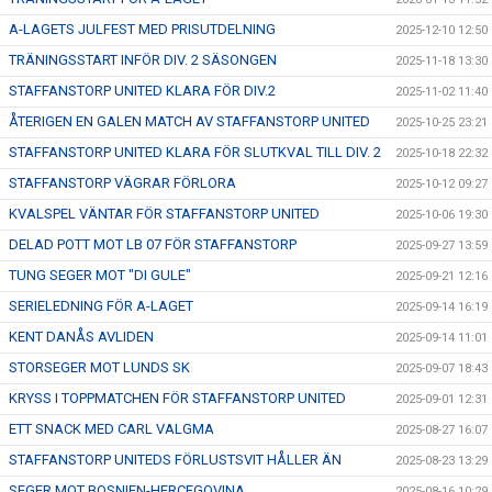
A-LAGETS JULFEST MED PRISUTDELNING
2025-12-10 12:50
TRÄNINGSSTART INFÖR DIV. 2 SÄSONGEN
2025-11-18 13:30
STAFFANSTORP UNITED KLARA FÖR DIV.2
2025-11-02 11:40
ÅTERIGEN EN GALEN MATCH AV STAFFANSTORP UNITED
2025-10-25 23:21
STAFFANSTORP UNITED KLARA FÖR SLUTKVAL TILL DIV. 2
2025-10-18 22:32
STAFFANSTORP VÄGRAR FÖRLORA
2025-10-12 09:27
KVALSPEL VÄNTAR FÖR STAFFANSTORP UNITED
2025-10-06 19:30
DELAD POTT MOT LB 07 FÖR STAFFANSTORP
2025-09-27 13:59
TUNG SEGER MOT "DI GULE"
2025-09-21 12:16
SERIELEDNING FÖR A-LAGET
2025-09-14 16:19
KENT DANÅS AVLIDEN
2025-09-14 11:01
STORSEGER MOT LUNDS SK
2025-09-07 18:43
KRYSS I TOPPMATCHEN FÖR STAFFANSTORP UNITED
2025-09-01 12:31
ETT SNACK MED CARL VALGMA
2025-08-27 16:07
STAFFANSTORP UNITEDS FÖRLUSTSVIT HÅLLER ÄN
2025-08-23 13:29
SEGER MOT BOSNIEN-HERCEGOVINA
2025-08-16 10:29