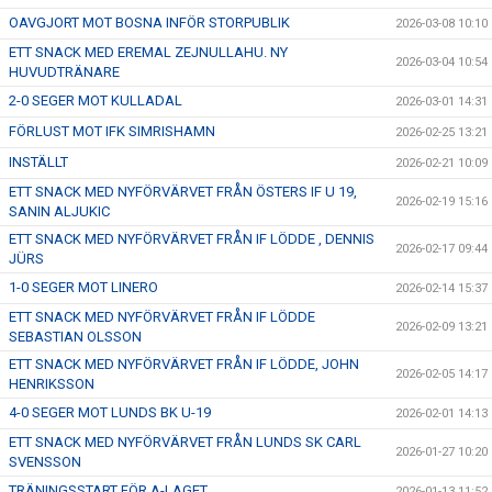
OAVGJORT MOT BOSNA INFÖR STORPUBLIK
2026-03-08 10:10
ETT SNACK MED EREMAL ZEJNULLAHU. NY
2026-03-04 10:54
HUVUDTRÄNARE
2-0 SEGER MOT KULLADAL
2026-03-01 14:31
FÖRLUST MOT IFK SIMRISHAMN
2026-02-25 13:21
INSTÄLLT
2026-02-21 10:09
ETT SNACK MED NYFÖRVÄRVET FRÅN ÖSTERS IF U 19,
2026-02-19 15:16
SANIN ALJUKIC
ETT SNACK MED NYFÖRVÄRVET FRÅN IF LÖDDE , DENNIS
2026-02-17 09:44
JÜRS
1-0 SEGER MOT LINERO
2026-02-14 15:37
ETT SNACK MED NYFÖRVÄRVET FRÅN IF LÖDDE
2026-02-09 13:21
SEBASTIAN OLSSON
ETT SNACK MED NYFÖRVÄRVET FRÅN IF LÖDDE, JOHN
2026-02-05 14:17
HENRIKSSON
4-0 SEGER MOT LUNDS BK U-19
2026-02-01 14:13
ETT SNACK MED NYFÖRVÄRVET FRÅN LUNDS SK CARL
2026-01-27 10:20
SVENSSON
TRÄNINGSSTART FÖR A-LAGET
2026-01-13 11:52