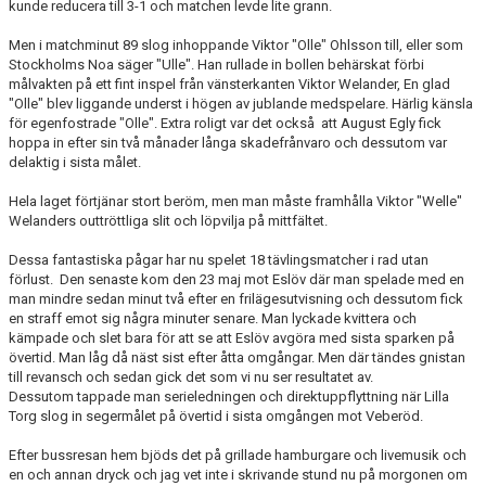
kunde reducera till 3-1 och matchen levde lite grann.
Men i matchminut 89 slog inhoppande Viktor "Olle" Ohlsson till, eller som
Stockholms Noa säger "Ulle". Han rullade in bollen behärskat förbi
målvakten på ett fint inspel från vänsterkanten Viktor Welander, En glad
"Olle" blev liggande underst i högen av jublande medspelare. Härlig känsla
för egenfostrade "Olle". Extra roligt var det också att August Egly fick
hoppa in efter sin två månader långa skadefrånvaro och dessutom var
delaktig i sista målet.
Hela laget förtjänar stort beröm, men man måste framhålla Viktor "Welle"
Welanders outtröttliga slit och löpvilja på mittfältet.
Dessa fantastiska pågar har nu spelet 18 tävlingsmatcher i rad utan
förlust. Den senaste kom den 23 maj mot Eslöv där man spelade med en
man mindre sedan minut två efter en frilägesutvisning och dessutom fick
en straff emot sig några minuter senare. Man lyckade kvittera och
kämpade och slet bara för att se att Eslöv avgöra med sista sparken på
övertid. Man låg då näst sist efter åtta omgångar. Men där tändes gnistan
till revansch och sedan gick det som vi nu ser resultatet av.
Dessutom tappade man serieledningen och direktuppflyttning när Lilla
Torg slog in segermålet på övertid i sista omgången mot Veberöd.
Efter bussresan hem bjöds det på grillade hamburgare och livemusik och
en och annan dryck och jag vet inte i skrivande stund nu på morgonen om