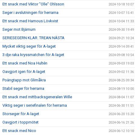
Ett snack med Viktor "Olle" Ohlsson
2024-10-18 10:07
Seger i avslutningen för herrarna
2024-10-07 15:41
Ett snack med Hamous Lövkvist
2024-10-04 11:33
Seger mot Bjärnum
2024-09-30 19:49
SERIESEGERN KLAR. TREAN NÄSTA
2024-09-21 10:24
Mycket viktig seger för A-laget
2024-09-14 09:41
3:dje raka kryssmatchen för A-laget
2024-09-08 10:54
Ett snack med Noa Hultén
2024-09-03 19:03
Oavgjort igen för A-laget
2024-09-02 11:36
Poängtapp mot Glimåkra
2024-08-25 09:34
Stabil seger för herrarna
2024-08-19 10:00
Ett snack med mittbacksgeneralen Wille
2024-08-04 11:07
Viktig seger i seriefinalen för herrarna
2024-06-30 11:51
Storseger för A-laget
2024-06-20 15:20
Oavgjort i toppmötet
2024-06-16 21:26
Ett snack med Nico
2024-06-12 10:10