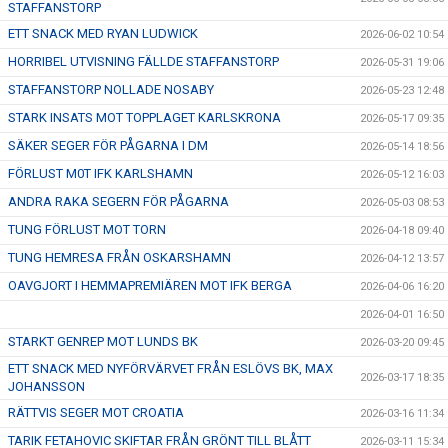
STAFFANSTORP
ETT SNACK MED RYAN LUDWICK
2026-06-02 10:54
HORRIBEL UTVISNING FÄLLDE STAFFANSTORP
2026-05-31 19:06
STAFFANSTORP NOLLADE NOSABY
2026-05-23 12:48
STARK INSATS MOT TOPPLAGET KARLSKRONA
2026-05-17 09:35
SÄKER SEGER FÖR PÅGARNA I DM
2026-05-14 18:56
FÖRLUST M0T IFK KARLSHAMN
2026-05-12 16:03
ANDRA RAKA SEGERN FÖR PÅGARNA
2026-05-03 08:53
TUNG FÖRLUST MOT TORN
2026-04-18 09:40
TUNG HEMRESA FRÅN OSKARSHAMN
2026-04-12 13:57
OAVGJORT I HEMMAPREMIÄREN MOT IFK BERGA
2026-04-06 16:20
2026-04-01 16:50
STARKT GENREP MOT LUNDS BK
2026-03-20 09:45
ETT SNACK MED NYFÖRVÄRVET FRÅN ESLÖVS BK, MAX
2026-03-17 18:35
JOHANSSON
RÄTTVIS SEGER MOT CROATIA
2026-03-16 11:34
TARIK FETAHOVIC SKIFTAR FRÅN GRÖNT TILL BLÅTT
2026-03-11 15:34