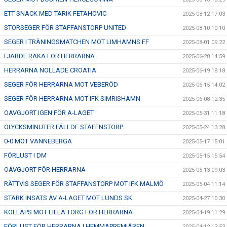
ETT SNACK MED TARIK FETAHOVIC
2025-08-12 17:03
STORSEGER FÖR STAFFANSTORP UNITED
2025-08-10 10:10
SEGER I TRÄNINGSMATCHEN MOT LIMHAMNS FF
2025-08-01 09:22
FJÄRDE RAKA FÖR HERRARNA
2025-06-28 14:59
HERRARNA NOLLADE CROATIA
2025-06-19 18:18
SEGER FÖR HERRARNA MOT VEBERÖD
2025-06-15 14:02
SEGER FÖR HERRARNA MOT IFK SIMRISHAMN
2025-06-08 12:35
OAVGJORT IGEN FÖR A-LAGET
2025-05-31 11:18
OLYCKSMINUTER FÄLLDE STAFFNSTORP
2025-05-24 13:28
0-0 MOT VANNEBERGA
2025-05-17 15:01
FÖRLUST I DM
2025-05-15 15:54
OAVGJORT FÖR HERRARNA
2025-05-13 09:03
RÄTTVIS SEGER FÖR STAFFANSTORP MOT IFK MALMÖ
2025-05-04 11:14
STARK INSATS AV A-LAGET MOT LUNDS SK
2025-04-27 10:30
KOLLAPS MOT LILLA TORG FÖR HERRARNA
2025-04-19 11:29
FÖRLUST FÖR HERRARNA I HEMMAPREMIÄREN
2025-04-12 13:53