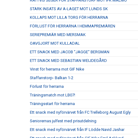
RÄTTVIS SEGER FÖR STAFFANSTORP MOT IFK MALMÖ
STARK INSATS AV A-LAGET MOT LUNDS SK
KOLLAPS MOT LILLA TORG FÖR HERRARNA
FÖRLUST FÖR HERRARNA I HEMMAPREMIÄREN
SERIEPREMIÄR MED MERSMAK
OAVGJORT MOT KULLADAL
ETT SNACK MED JACOB "JAGGE" BERGMAN
ETT SNACK MED SEBASTIAN WEIJDEGÅRD
Vinst för herrarna mot GIF Nike
Staffanstorp- Balkan 1-2
Förlust för herrarna
Träningsmatch mot LB07!
Träningsstart för herrarna
Ett snack med nyförvärvet från FC Trelleborg August Egly
Seniorernas julfest med prisutdelning
Ett snack med nyförvärvet från IF Lödde Navid Jashar