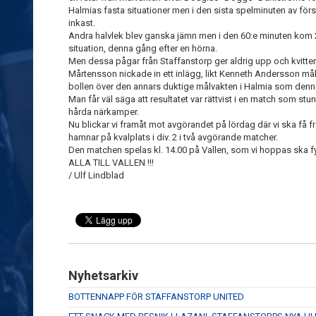
Halmias fasta situationer men i den sista spelminuten av först
inkast.
Andra halvlek blev ganska jämn men i den 60:e minuten kom 2-
situation, denna gång efter en hörna.
Men dessa pågar från Staffanstorp ger aldrig upp och kvitter
Mårtensson nickade in ett inlägg, likt Kenneth Andersson m
bollen över den annars duktige målvakten i Halmia som denna
Man får väl säga att resultatet var rättvist i en match som s
hårda närkamper.
Nu blickar vi framåt mot avgörandet på lördag där vi ska få
hamnar på kvalplats i div. 2 i två avgörande matcher.
Den matchen spelas kl. 14.00 på Vallen, som vi hoppas ska f
ALLA TILL VALLEN !!!
/ Ulf Lindblad
Nyhetsarkiv
BOTTENNAPP FÖR STAFFANSTORP UNITED