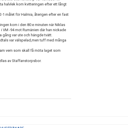
a halvlek kom kvitteringen efter ett långt
1 målet för Halmia, återigen efter en fast
ingen kom i den 80:e minuten när Niklas
ål i VM -94 mot Rumänien där han nickade
 gång var ute och hängde tvätt.
tundtals var välspelad,men tuff med många
 fram vem som skall få möta laget som
yllas av Staffanstorpsbor.