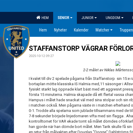
HEM
SENIOR
JUNIOR
UNGDOM
Hem
Nyheter
Kalender
Matcher
Truppen
STAFFANSTORP VÄGRAR FÖRLO
2025-10-12 09:27
2-2 målet av Niklas Mårtensso
I kvalet till div 2 spelade pågarna från Staffanstorp sin 15:e
bortaplan mötte klassiska IS Halmia med,11 säsonger i Alls
fysiskt starkt lag öppnade klart bäst med ett aggresivt press
första 15 minuterna. Halmia skapade då ett flertal vassa ch
Hampus i målet hade snackat väl med sina stolpar och sin rib
i matchen också. Men pågarna växte in i matchen efterhand o
0-1. Trodde alla spelarna som jublade tillsammans med de ti
7-8 sekunder började linjedomaren vifta med sin flagga . Aha
kontrolltornet för VAR ekade tomt så målet dömdes oförklarli
han gjorde när han dömde bort målet. Men Tarik skulle få sin 
en retur från målvakten efter Douglas "Dogge" Dahlströms fö