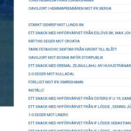
TUNG HEMRESA FRÅN OSKARSHAMN
OAVGJORT I HEMMAPREMIÄREN MOT IFK BERGA
STARKT GENREP MOT LUNDS BK
ETT SNACK MED NYFÖRVÄRVET FRÅN ESLÖVS BK, MAX J
RÄTTVIS SEGER MOT CROATIA
TARIK FETAHOVIC SKIFTAR FRÅN GRÖNT TILL BLÅTT
OAVGJORT MOT BOSNA INFÖR STORPUBLIK
ETT SNACK MED EREMAL ZEJNULLAHU. NY HUVUDTRÄNAR
2-0 SEGER MOT KULLADAL
FÖRLUST MOT IFK SIMRISHAMN
INSTÄLLT
ETT SNACK MED NYFÖRVÄRVET FRÅN ÖSTERS IF U 19, SANI
ETT SNACK MED NYFÖRVÄRVET FRÅN IF LÖDDE , DENNIS J
1-0 SEGER MOT LINERO
ETT SNACK MED NYFÖRVÄRVET FRÅN IF LÖDDE SEBASTIA