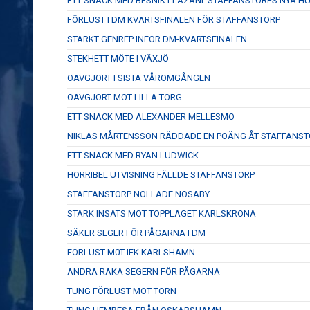
ETT SNACK MED BESNIK LLAZANI. STAFFANSTORPS NYA 
FÖRLUST I DM KVARTSFINALEN FÖR STAFFANSTORP
STARKT GENREP INFÖR DM-KVARTSFINALEN
STEKHETT MÖTE I VÄXJÖ
OAVGJORT I SISTA VÅROMGÅNGEN
OAVGJORT MOT LILLA TORG
ETT SNACK MED ALEXANDER MELLESMO
NIKLAS MÅRTENSSON RÄDDADE EN POÄNG ÅT STAFFANST
ETT SNACK MED RYAN LUDWICK
HORRIBEL UTVISNING FÄLLDE STAFFANSTORP
STAFFANSTORP NOLLADE NOSABY
STARK INSATS MOT TOPPLAGET KARLSKRONA
SÄKER SEGER FÖR PÅGARNA I DM
FÖRLUST M0T IFK KARLSHAMN
ANDRA RAKA SEGERN FÖR PÅGARNA
TUNG FÖRLUST MOT TORN