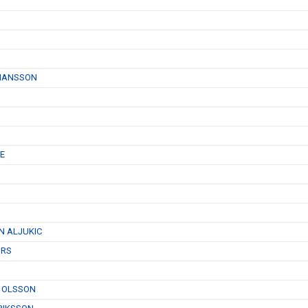
OHANSSON
E
N ALJUKIC
ÜRS
N OLSSON