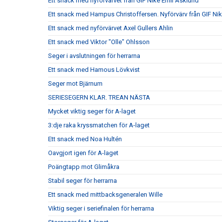
Ett snack med nyförvärvet från GIF Nike Emil Asklund
Ett snack med Hampus Christoffersen. Nyförvärv från GIF Ni
Ett snack med nyförvärvet Axel Gullers Ahlin
Ett snack med Viktor "Olle" Ohlsson
Seger i avslutningen för herrarna
Ett snack med Hamous Lövkvist
Seger mot Bjärnum
SERIESEGERN KLAR. TREAN NÄSTA
Mycket viktig seger för A-laget
3:dje raka kryssmatchen för A-laget
Ett snack med Noa Hultén
Oavgjort igen för A-laget
Poängtapp mot Glimåkra
Stabil seger för herrarna
Ett snack med mittbacksgeneralen Wille
Viktig seger i seriefinalen för herrarna