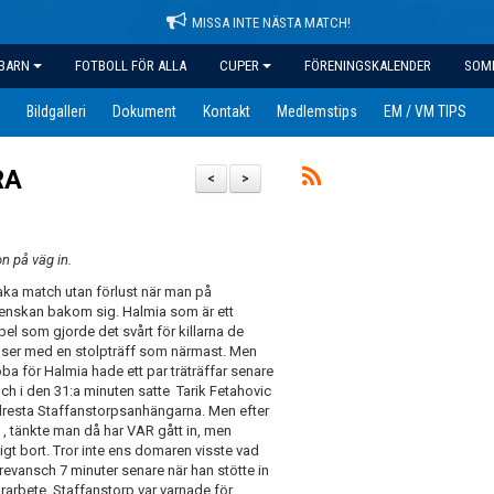
MISSA INTE NÄSTA MATCH!
BARN
FOTBOLL FÖR ALLA
CUPER
FÖRENINGSKALENDER
SOM
Bildgalleri
Dokument
Kontakt
Medlemstips
EM / VM TIPS
RA
<
>
n på väg in.
 raka match utan förlust när man på
venskan bakom sig. Halmia som är ett
pel som gjorde det svårt för killarna de
anser med en stolpträff som närmast. Men
ba för Halmia hade ett par träträffar senare
ch i den 31:a minuten satte Tarik Fetahovic
llresta Staffanstorpsanhängarna. Men efter
 , tänkte man då har VAR gått in, men
gt bort. Tror inte ens domaren visste vad
revansch 7 minuter senare när han stötte in
rarbete. Staffanstorp var varnade för