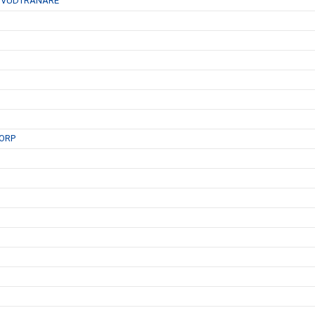
HUVUDTRÄNARE
ORP