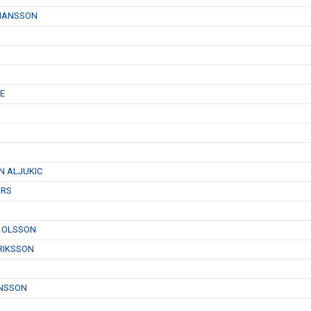
OHANSSON
E
N ALJUKIC
ÜRS
N OLSSON
RIKSSON
ENSSON