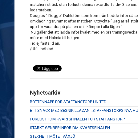
matcher i sträck utan förlust i denna rekordtuffa div. 3 serien. 
ledarstaben.
Douglas " Dogge" Dahlstöm som kom från Lödde inför säsonge
omklädningsrummet efter matchen uttryckte " Jag är så stolt öv
upp för varandra på planen och kämpar i alla lägen "
Nu gäller det att ladda inför kvalet med en bra träningsveck
möte med Halmia till helgen.
Tid ej faställd än.
/Ulf LIndblad
Nyhetsarkiv
BOTTENNAPP FÖR STAFFANSTORP UNITED
ETT SNACK MED BESNIK LLAZANI. STAFFANSTORPS NYA 
FÖRLUST I DM KVARTSFINALEN FÖR STAFFANSTORP
STARKT GENREP INFÖR DM-KVARTSFINALEN
STEKHETT MÖTE I VÄXJÖ