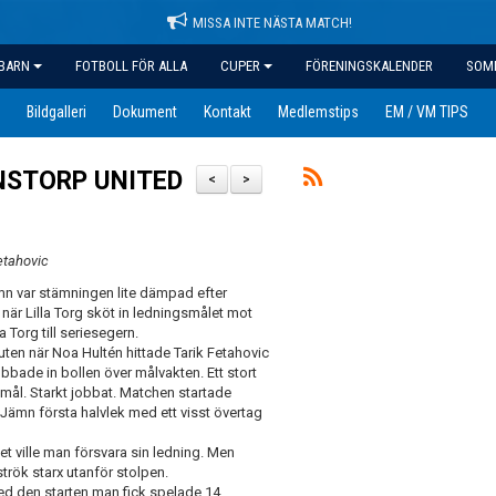
MISSA INTE NÄSTA MATCH!
BARN
FOTBOLL FÖR ALLA
CUPER
FÖRENINGSKALENDER
SOM
Bildgalleri
Dokument
Kontakt
Medlemstips
EM / VM TIPS
NSTORP UNITED
<
>
etahovic
n var stämningen lite dämpad efter
är Lilla Torg sköt in ledningsmålet mot
 Torg till seriesegern.
uten när Noa Hultén hittade Tarik Fetahovic
bbade in bollen över målvakten. Ett stort
8 mål. Starkt jobbat. Matchen startade
 Jämn första halvlek med ett visst övertag
et ville man försvara sin ledning. Men
trök starx utanför stolpen.
d den starten man fick spelade 14