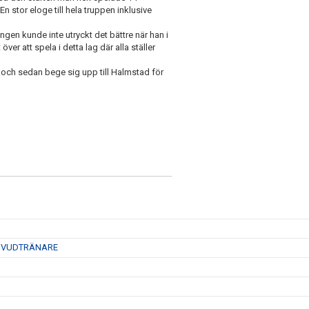
En stor eloge till hela truppen inklusive
n kunde inte utryckt det bättre när han i
er att spela i detta lag där alla ställer
a och sedan bege sig upp till Halmstad för
HUVUDTRÄNARE