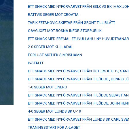
ETT SNACK MED NYFÖRVÄRVET FRÅN ESLÖVS BK, MAX J
RÄTTVIS SEGER MOT CROATIA
TARIK FETAHOVIC SKIFTAR FRÅN GRÖNT TILL BLÅTT
OAVGJORT MOT BOSNA INFÖR STORPUBLIK
ETT SNACK MED EREMAL ZEJNULLAHU. NY HUVUDTRÄNAR
2-0 SEGER MOT KULLADAL
FÖRLUST MOT IFK SIMRISHAMN
INSTÄLLT
ETT SNACK MED NYFÖRVÄRVET FRÅN ÖSTERS IF U 19, SANI
ETT SNACK MED NYFÖRVÄRVET FRÅN IF LÖDDE , DENNIS J
1-0 SEGER MOT LINERO
ETT SNACK MED NYFÖRVÄRVET FRÅN IF LÖDDE SEBASTIA
ETT SNACK MED NYFÖRVÄRVET FRÅN IF LÖDDE, JOHN HEN
4-0 SEGER MOT LUNDS BK U-19
ETT SNACK MED NYFÖRVÄRVET FRÅN LUNDS SK CARL SV
TRÄNINGSSTART FÖR A-LAGET