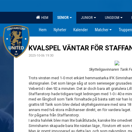
HEM
SENIOR
JUNIOR
UNGDOM
Hem
Nyheter
Kalender
Matcher
Truppen
KVALSPEL VÄNTAR FÖR STAFFA
2025-10-06 19:30
Skytteligavinnaren Tarik F
Trots vinsten med 1-0 mot erkänt hemmastarka IFK Simrisham
slutsignalen. Det som länge såg ut som serieseger grusades n
Veberöd i den 92:a minuten. Det är doch bara att gratulera Lilla
Staffanstorp hade tidigare tagit ledningen med 1-0 i 40:e min
med en långboll som Tarik förvaltade på bästa sätt när han lo
grattis till Tarik som blev delad skytteligavinnare med sina 1
annars med två stora målchanser direkt, en för vardera laget.
för pågarna från Staffanstorp.
I andra halvlek blev man lite bakåtlutade, kanske lite omedvet
Simrishamn skapade bara lite nästan läge , förutom ett som s
Man är grymt imponerad av detta lag, och som nykomling me