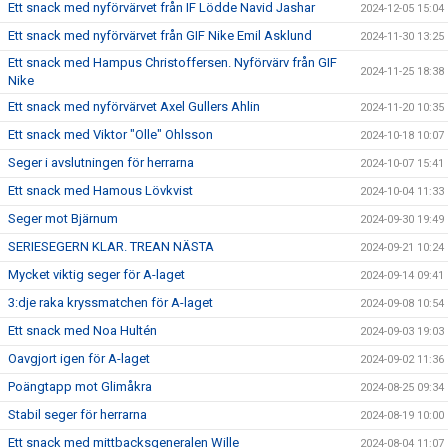
Ett snack med nyförvärvet från IF Lödde Navid Jashar
2024-12-05 15:04
Ett snack med nyförvärvet från GIF Nike Emil Asklund
2024-11-30 13:25
Ett snack med Hampus Christoffersen. Nyförvärv från GIF
2024-11-25 18:38
Nike
Ett snack med nyförvärvet Axel Gullers Ahlin
2024-11-20 10:35
Ett snack med Viktor "Olle" Ohlsson
2024-10-18 10:07
Seger i avslutningen för herrarna
2024-10-07 15:41
Ett snack med Hamous Lövkvist
2024-10-04 11:33
Seger mot Bjärnum
2024-09-30 19:49
SERIESEGERN KLAR. TREAN NÄSTA
2024-09-21 10:24
Mycket viktig seger för A-laget
2024-09-14 09:41
3:dje raka kryssmatchen för A-laget
2024-09-08 10:54
Ett snack med Noa Hultén
2024-09-03 19:03
Oavgjort igen för A-laget
2024-09-02 11:36
Poängtapp mot Glimåkra
2024-08-25 09:34
Stabil seger för herrarna
2024-08-19 10:00
Ett snack med mittbacksgeneralen Wille
2024-08-04 11:07