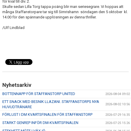
för kval till div. 2.
Skulle sedan Lilla Torg tappa poäng blir man seriesegrare. Vi hoppas att
många Staffanstorpare tar sig till Simrishamn söndagen den 5 oktober kl.
14.00 för den spännande upplösningen av denna thriller.
/Ulf Lindblad
Nyhetsarkiv
BOTTENNAPP FÖR STAFFANSTORP UNITED
2026-08-04 09:02
ETT SNACK MED BESNIK LLAZANI. STAFFANSTORPS NYA
2026-08-02 10:56
HUVUDTRÄNARE
FÖRLUST I DM KVARTSFINALEN FÖR STAFFANSTORP
2026-07-29 16:35
STARKT GENREP INFÖR DM-KVARTSFINALEN
2026-07-25 15:26
STEKHETT MÖTE I VÄXJÖ