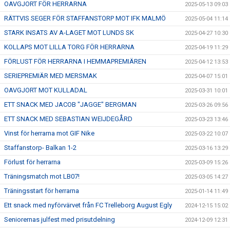
OAVGJORT FÖR HERRARNA
2025-05-13 09:03
RÄTTVIS SEGER FÖR STAFFANSTORP MOT IFK MALMÖ
2025-05-04 11:14
STARK INSATS AV A-LAGET MOT LUNDS SK
2025-04-27 10:30
KOLLAPS MOT LILLA TORG FÖR HERRARNA
2025-04-19 11:29
FÖRLUST FÖR HERRARNA I HEMMAPREMIÄREN
2025-04-12 13:53
SERIEPREMIÄR MED MERSMAK
2025-04-07 15:01
OAVGJORT MOT KULLADAL
2025-03-31 10:01
ETT SNACK MED JACOB "JAGGE" BERGMAN
2025-03-26 09:56
ETT SNACK MED SEBASTIAN WEIJDEGÅRD
2025-03-23 13:46
Vinst för herrarna mot GIF Nike
2025-03-22 10:07
Staffanstorp- Balkan 1-2
2025-03-16 13:29
Förlust för herrarna
2025-03-09 15:26
Träningsmatch mot LB07!
2025-03-05 14:27
Träningsstart för herrarna
2025-01-14 11:49
Ett snack med nyförvärvet från FC Trelleborg August Egly
2024-12-15 15:02
Seniorernas julfest med prisutdelning
2024-12-09 12:31