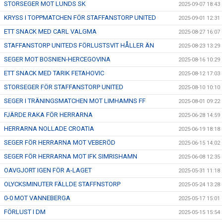
STORSEGER MOT LUNDS SK
2025-09-07 18:43
KRYSS I TOPPMATCHEN FÖR STAFFANSTORP UNITED
2025-09-01 12:31
ETT SNACK MED CARL VALGMA
2025-08-27 16:07
STAFFANSTORP UNITEDS FÖRLUSTSVIT HÅLLER ÄN
2025-08-23 13:29
SEGER MOT BOSNIEN-HERCEGOVINA
2025-08-16 10:29
ETT SNACK MED TARIK FETAHOVIC
2025-08-12 17:03
STORSEGER FÖR STAFFANSTORP UNITED
2025-08-10 10:10
SEGER I TRÄNINGSMATCHEN MOT LIMHAMNS FF
2025-08-01 09:22
FJÄRDE RAKA FÖR HERRARNA
2025-06-28 14:59
HERRARNA NOLLADE CROATIA
2025-06-19 18:18
SEGER FÖR HERRARNA MOT VEBERÖD
2025-06-15 14:02
SEGER FÖR HERRARNA MOT IFK SIMRISHAMN
2025-06-08 12:35
OAVGJORT IGEN FÖR A-LAGET
2025-05-31 11:18
OLYCKSMINUTER FÄLLDE STAFFNSTORP
2025-05-24 13:28
0-0 MOT VANNEBERGA
2025-05-17 15:01
FÖRLUST I DM
2025-05-15 15:54