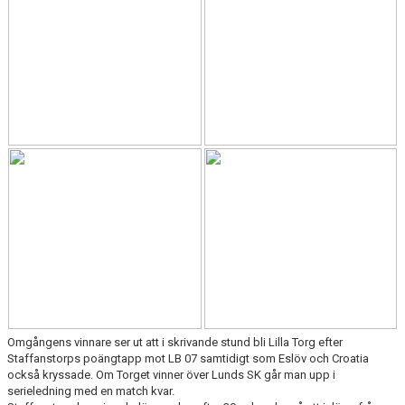
KONTAKT
MEDLEMSTIPS
EM / VM TIPS
Omgångens vinnare ser ut att i skrivande stund bli Lilla Torg efter
Staffanstorps poängtapp mot LB 07 samtidigt som Eslöv och Croatia
också kryssade. Om Torget vinner över Lunds SK går man upp i
serieledning med en match kvar.