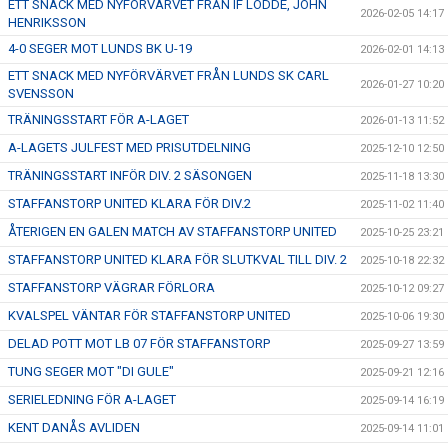
ETT SNACK MED NYFÖRVÄRVET FRÅN IF LÖDDE, JOHN
2026-02-05 14:17
HENRIKSSON
4-0 SEGER MOT LUNDS BK U-19
2026-02-01 14:13
ETT SNACK MED NYFÖRVÄRVET FRÅN LUNDS SK CARL
2026-01-27 10:20
SVENSSON
TRÄNINGSSTART FÖR A-LAGET
2026-01-13 11:52
A-LAGETS JULFEST MED PRISUTDELNING
2025-12-10 12:50
TRÄNINGSSTART INFÖR DIV. 2 SÄSONGEN
2025-11-18 13:30
STAFFANSTORP UNITED KLARA FÖR DIV.2
2025-11-02 11:40
ÅTERIGEN EN GALEN MATCH AV STAFFANSTORP UNITED
2025-10-25 23:21
STAFFANSTORP UNITED KLARA FÖR SLUTKVAL TILL DIV. 2
2025-10-18 22:32
STAFFANSTORP VÄGRAR FÖRLORA
2025-10-12 09:27
KVALSPEL VÄNTAR FÖR STAFFANSTORP UNITED
2025-10-06 19:30
DELAD POTT MOT LB 07 FÖR STAFFANSTORP
2025-09-27 13:59
TUNG SEGER MOT "DI GULE"
2025-09-21 12:16
SERIELEDNING FÖR A-LAGET
2025-09-14 16:19
KENT DANÅS AVLIDEN
2025-09-14 11:01