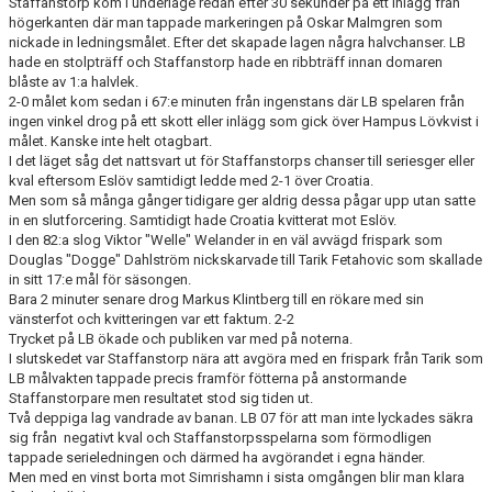
Staffanstorp kom i underläge redan efter 30 sekunder på ett inlägg från
högerkanten där man tappade markeringen på Oskar Malmgren som
nickade in ledningsmålet. Efter det skapade lagen några halvchanser. LB
hade en stolpträff och Staffanstorp hade en ribbträff innan domaren
blåste av 1:a halvlek.
2-0 målet kom sedan i 67:e minuten från ingenstans där LB spelaren från
ingen vinkel drog på ett skott eller inlägg som gick över Hampus Lövkvist i
målet. Kanske inte helt otagbart.
I det läget såg det nattsvart ut för Staffanstorps chanser till seriesger eller
kval eftersom Eslöv samtidigt ledde med 2-1 över Croatia.
Men som så många gånger tidigare ger aldrig dessa pågar upp utan satte
in en slutforcering. Samtidigt hade Croatia kvitterat mot Eslöv.
I den 82:a slog Viktor "Welle" Welander in en väl avvägd frispark som
Douglas "Dogge" Dahlström nickskarvade till Tarik Fetahovic som skallade
in sitt 17:e mål för säsongen.
Bara 2 minuter senare drog Markus Klintberg till en rökare med sin
vänsterfot och kvitteringen var ett faktum. 2-2
Trycket på LB ökade och publiken var med på noterna.
I slutskedet var Staffanstorp nära att avgöra med en frispark från Tarik som
LB målvakten tappade precis framför fötterna på anstormande
Staffanstorpare men resultatet stod sig tiden ut.
Två deppiga lag vandrade av banan. LB 07 för att man inte lyckades säkra
sig från negativt kval och Staffanstorpsspelarna som förmodligen
tappade serieledningen och därmed ha avgörandet i egna händer.
Men med en vinst borta mot Simrishamn i sista omgången blir man klara