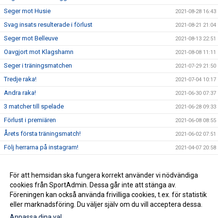
Seger mot Husie
2021-08-28 16:43
Svag insats resulterade i förlust
2021-08-21 21:04
Seger mot Belleuve
2021-08-13 22:51
Oavgjort mot Klagshamn
2021-08-08 11:11
Seger i träningsmatchen
2021-07-29 21:50
Tredje raka!
2021-07-04 10:17
Andra raka!
2021-06-30 07:37
3 matcher till spelade
2021-06-28 09:33
Förlust i premiären
2021-06-08 08:55
Årets första träningsmatch!
2021-06-02 07:51
Följ herrarna på instagram!
2021-04-07 20:58
Första 2-3 veckorna
2021-02-10 19:21
RESTRIKTIONER
För att hemsidan ska fungera korrekt använder vi nödvändiga
2021-02-10 16:58
cookies från SportAdmin. Dessa går inte att stänga av.
Första förslag på serieindelning
2020-11-05 10:42
Föreningen kan också använda frivilliga cookies, t.ex. för statistik
eller marknadsföring. Du väljer själv om du vill acceptera dessa.
Anpassa dina val