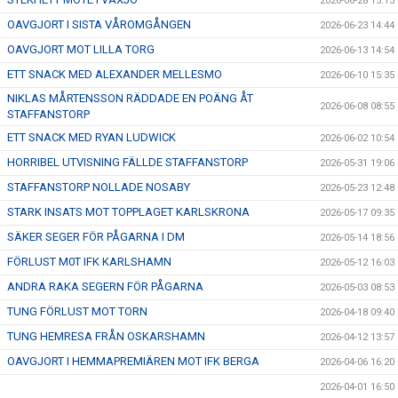
2026-06-28 15:15
OAVGJORT I SISTA VÅROMGÅNGEN
2026-06-23 14:44
OAVGJORT MOT LILLA TORG
2026-06-13 14:54
ETT SNACK MED ALEXANDER MELLESMO
2026-06-10 15:35
NIKLAS MÅRTENSSON RÄDDADE EN POÄNG ÅT
2026-06-08 08:55
STAFFANSTORP
ETT SNACK MED RYAN LUDWICK
2026-06-02 10:54
HORRIBEL UTVISNING FÄLLDE STAFFANSTORP
2026-05-31 19:06
STAFFANSTORP NOLLADE NOSABY
2026-05-23 12:48
STARK INSATS MOT TOPPLAGET KARLSKRONA
2026-05-17 09:35
SÄKER SEGER FÖR PÅGARNA I DM
2026-05-14 18:56
FÖRLUST M0T IFK KARLSHAMN
2026-05-12 16:03
ANDRA RAKA SEGERN FÖR PÅGARNA
2026-05-03 08:53
TUNG FÖRLUST MOT TORN
2026-04-18 09:40
TUNG HEMRESA FRÅN OSKARSHAMN
2026-04-12 13:57
OAVGJORT I HEMMAPREMIÄREN MOT IFK BERGA
2026-04-06 16:20
2026-04-01 16:50