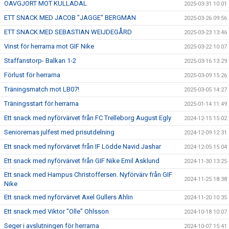
OAVGJORT MOT KULLADAL
2025-03-31 10:01
ETT SNACK MED JACOB "JAGGE" BERGMAN
2025-03-26 09:56
ETT SNACK MED SEBASTIAN WEIJDEGÅRD
2025-03-23 13:46
Vinst för herrarna mot GIF Nike
2025-03-22 10:07
Staffanstorp- Balkan 1-2
2025-03-16 13:29
Förlust för herrarna
2025-03-09 15:26
Träningsmatch mot LB07!
2025-03-05 14:27
Träningsstart för herrarna
2025-01-14 11:49
Ett snack med nyförvärvet från FC Trelleborg August Egly
2024-12-15 15:02
Seniorernas julfest med prisutdelning
2024-12-09 12:31
Ett snack med nyförvärvet från IF Lödde Navid Jashar
2024-12-05 15:04
Ett snack med nyförvärvet från GIF Nike Emil Asklund
2024-11-30 13:25
Ett snack med Hampus Christoffersen. Nyförvärv från GIF
2024-11-25 18:38
Nike
Ett snack med nyförvärvet Axel Gullers Ahlin
2024-11-20 10:35
Ett snack med Viktor "Olle" Ohlsson
2024-10-18 10:07
Seger i avslutningen för herrarna
2024-10-07 15:41