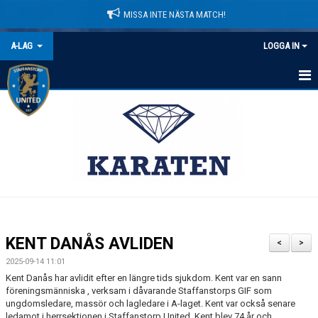
MISSA INTE NÄSTA MATCH!
A-LAG
LOGGA IN
HEM
NYHETER
KALENDER
MATCHER
TRUPPEN
KENT DANÅS AVLIDEN
<
>
BILDGALLERI
2025-09-14 11:01
Kent Danås har avlidit efter en längre tids sjukdom. Kent var en sann
DOKUMENT
föreningsmänniska , verksam i dåvarande Staffanstorps GIF som
ungdomsledare, massör och lagledare i A-laget. Kent var också senare
ledamot i herrsektionen i Staffanstorp United. Kent blev 74 år och