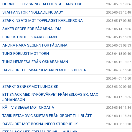
HORRIBEL UTVISNING FÄLLDE STAFFANSTORP
2026-05-31 19:06
STAFFANSTORP NOLLADE NOSABY
2026-05-23 12:48
STARK INSATS MOT TOPPLAGET KARLSKRONA
2026-05-17 09:35
SÄKER SEGER FÖR PÅGARNA I DM
2026-05-14 18:56
FÖRLUST M0T IFK KARLSHAMN
2026-05-12 16:03
ANDRA RAKA SEGERN FÖR PÅGARNA
2026-05-03 08:53
TUNG FÖRLUST MOT TORN
2026-04-18 09:40
TUNG HEMRESA FRÅN OSKARSHAMN
2026-04-12 13:57
OAVGJORT I HEMMAPREMIÄREN MOT IFK BERGA
2026-04-06 16:20
2026-04-01 16:50
STARKT GENREP MOT LUNDS BK
2026-03-20 09:45
ETT SNACK MED NYFÖRVÄRVET FRÅN ESLÖVS BK, MAX
2026-03-17 18:35
JOHANSSON
RÄTTVIS SEGER MOT CROATIA
2026-03-16 11:34
TARIK FETAHOVIC SKIFTAR FRÅN GRÖNT TILL BLÅTT
2026-03-11 15:34
OAVGJORT MOT BOSNA INFÖR STORPUBLIK
2026-03-08 10:10
ETT SNACK MED EREMAL ZEJNULLAHU. NY