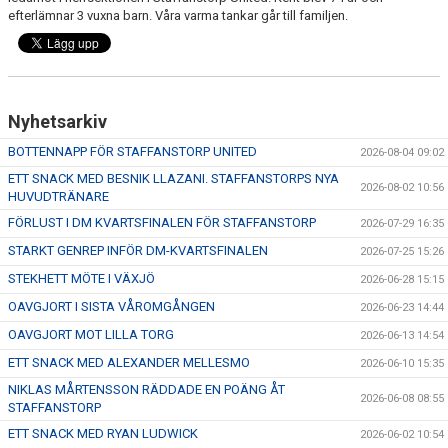
KONTAKT
efterlämnar 3 vuxna barn. Våra varma tankar går till familjen.
MEDLEMSTIPS
EM / VM TIPS
Nyhetsarkiv
BOTTENNAPP FÖR STAFFANSTORP UNITED
2026-08-04 09:02
ETT SNACK MED BESNIK LLAZANI. STAFFANSTORPS NYA
2026-08-02 10:56
HUVUDTRÄNARE
FÖRLUST I DM KVARTSFINALEN FÖR STAFFANSTORP
2026-07-29 16:35
STARKT GENREP INFÖR DM-KVARTSFINALEN
2026-07-25 15:26
STEKHETT MÖTE I VÄXJÖ
2026-06-28 15:15
OAVGJORT I SISTA VÅROMGÅNGEN
2026-06-23 14:44
OAVGJORT MOT LILLA TORG
2026-06-13 14:54
ETT SNACK MED ALEXANDER MELLESMO
2026-06-10 15:35
NIKLAS MÅRTENSSON RÄDDADE EN POÄNG ÅT
2026-06-08 08:55
STAFFANSTORP
ETT SNACK MED RYAN LUDWICK
2026-06-02 10:54