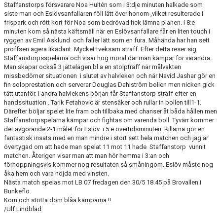
KONTAKT
Staffanstorps försvarare Noa Hultén som i 3:dje minuten halkade som
siste man och Eslövsanfallaren föll lätt över honom ,vilket resulterade i
MEDLEMSTIPS
frispark och rött kort för Noa som bedrövad fick lämna planen. I 8:e
minuten kom så nästa käftsmäll när en Eslövsanfallare får en liten touch i
ryggen av Emil Asklund och faller lätt som en fura. Måhända har han sett
EM / VM TIPS
proffsen agera likadant. Mycket tveksam straff. Efter detta reser sig
Staffanstorpsspelarna och visar hög moral där man kämpar för varandra.
Man skapar också 3 jättelägen bl.a en stolpträff när målvakten
missbedömer situationen i slutet av halvleken och när Navid Jashar gör en
fin soloprestation och serverar Douglas Dahlström bollen men nicken gick
tätt utanför. I andra halvlekens början får Staffanstorp straff efter en
handssituation . Tarik Fetahovic är stensäker och rullar in bollen till1-1.
Därefter böljar spelet lite fram och tillbaka med chanser åt båda hållen men
Staffanstorpspelarna kämpar och fightas om varenda boll. Tyvärr kommer
det avgörande 2-1 målet för Eslöv i 5:e övertidsminuten. Killarna gör en
fantastisk insats med en man mindre i stort sett hela matchen och jag är
övertygad om att hade man spelat 11 mot 11 hade Staffanstorp vunnit
matchen. Återigen visar man att man hör hemma i 3:an och
förhoppningsvis kommer nog resultaten så småningom. Eslöv måste nog
åka hem och vara nöjda med vinsten.
Nästa match spelas mot LB 07 fredagen den 30/5 18.45 på Brovallen i
Bunkeflo.
Kom och stötta dom blåa kämparna !!
/Ulf Lindblad