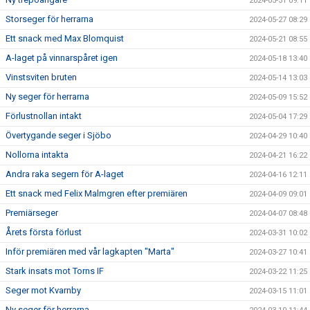
2024-05-31 09:11
Storseger för herrarna
2024-05-27 08:29
Ett snack med Max Blomquist
2024-05-21 08:55
A-laget på vinnarspåret igen
2024-05-18 13:40
Vinstsviten bruten
2024-05-14 13:03
Ny seger för herrarna
2024-05-09 15:52
Förlustnollan intakt
2024-05-04 17:29
Övertygande seger i Sjöbo
2024-04-29 10:40
Nollorna intakta
2024-04-21 16:22
Andra raka segern för A-laget
2024-04-16 12:11
Ett snack med Felix Malmgren efter premiären
2024-04-09 09:01
Premiärseger
2024-04-07 08:48
Årets första förlust
2024-03-31 10:02
Inför premiären med vår lagkapten "Marta"
2024-03-27 10:41
Stark insats mot Torns IF
2024-03-22 11:25
Seger mot Kvarnby
2024-03-15 11:01
Ny seger för herrarna