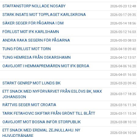
STAFFANSTORP NOLLADE NOSABY
2026-05-23 12:48
STARK INSATS MOT TOPPLAGET KARLSKRONA
2026-05-17 09:35
SÄKER SEGER FÖR PÅGARNA I DM
2026-05-14 18:56
FÖRLUST M0T IFK KARLSHAMN
2026-05-12 16:03
ANDRA RAKA SEGERN FÖR PÅGARNA
2026-05-03 08:53
TUNG FÖRLUST MOT TORN
2026-04-18 09:40
TUNG HEMRESA FRÅN OSKARSHAMN
2026-04-12 13:57
OAVGJORT I HEMMAPREMIÄREN MOT IFK BERGA
2026-04-06 16:20
2026-04-01 16:50
STARKT GENREP MOT LUNDS BK
2026-03-20 09:45
ETT SNACK MED NYFÖRVÄRVET FRÅN ESLÖVS BK, MAX
2026-03-17 18:35
JOHANSSON
RÄTTVIS SEGER MOT CROATIA
2026-03-16 11:34
TARIK FETAHOVIC SKIFTAR FRÅN GRÖNT TILL BLÅTT
2026-03-11 15:34
OAVGJORT MOT BOSNA INFÖR STORPUBLIK
2026-03-08 10:10
ETT SNACK MED EREMAL ZEJNULLAHU. NY
2026-03-04 10:54
HUVUDTRÄNARE