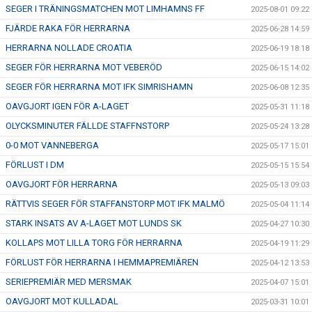
SEGER I TRÄNINGSMATCHEN MOT LIMHAMNS FF
2025-08-01 09:22
FJÄRDE RAKA FÖR HERRARNA
2025-06-28 14:59
HERRARNA NOLLADE CROATIA
2025-06-19 18:18
SEGER FÖR HERRARNA MOT VEBERÖD
2025-06-15 14:02
SEGER FÖR HERRARNA MOT IFK SIMRISHAMN
2025-06-08 12:35
OAVGJORT IGEN FÖR A-LAGET
2025-05-31 11:18
OLYCKSMINUTER FÄLLDE STAFFNSTORP
2025-05-24 13:28
0-0 MOT VANNEBERGA
2025-05-17 15:01
FÖRLUST I DM
2025-05-15 15:54
OAVGJORT FÖR HERRARNA
2025-05-13 09:03
RÄTTVIS SEGER FÖR STAFFANSTORP MOT IFK MALMÖ
2025-05-04 11:14
STARK INSATS AV A-LAGET MOT LUNDS SK
2025-04-27 10:30
KOLLAPS MOT LILLA TORG FÖR HERRARNA
2025-04-19 11:29
FÖRLUST FÖR HERRARNA I HEMMAPREMIÄREN
2025-04-12 13:53
SERIEPREMIÄR MED MERSMAK
2025-04-07 15:01
OAVGJORT MOT KULLADAL
2025-03-31 10:01