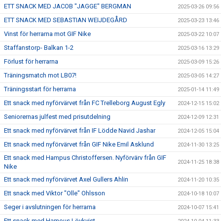
ETT SNACK MED JACOB "JAGGE" BERGMAN
2025-03-26 09:56
ETT SNACK MED SEBASTIAN WEIJDEGÅRD
2025-03-23 13:46
Vinst för herrarna mot GIF Nike
2025-03-22 10:07
Staffanstorp- Balkan 1-2
2025-03-16 13:29
Förlust för herrarna
2025-03-09 15:26
Träningsmatch mot LB07!
2025-03-05 14:27
Träningsstart för herrarna
2025-01-14 11:49
Ett snack med nyförvärvet från FC Trelleborg August Egly
2024-12-15 15:02
Seniorernas julfest med prisutdelning
2024-12-09 12:31
Ett snack med nyförvärvet från IF Lödde Navid Jashar
2024-12-05 15:04
Ett snack med nyförvärvet från GIF Nike Emil Asklund
2024-11-30 13:25
Ett snack med Hampus Christoffersen. Nyförvärv från GIF
2024-11-25 18:38
Nike
Ett snack med nyförvärvet Axel Gullers Ahlin
2024-11-20 10:35
Ett snack med Viktor "Olle" Ohlsson
2024-10-18 10:07
Seger i avslutningen för herrarna
2024-10-07 15:41
Ett snack med Hamous Lövkvist