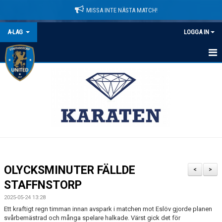
MISSA INTE NÄSTA MATCH!
A-LAG
LOGGA IN
HEM
NYHETER
KALENDER
MATCHER
TRUPPEN
OLYCKSMINUTER FÄLLDE
<
>
BILDGALLERI
STAFFNSTORP
2025-05-24 13:28
DOKUMENT
Ett kraftigt regn timman innan avspark i matchen mot Eslöv gjorde planen
svårbemästrad och många spelare halkade. Värst gick det för