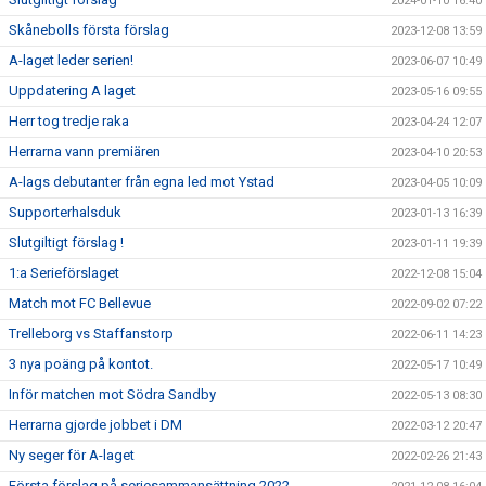
2024-01-10 16:40
Skånebolls första förslag
2023-12-08 13:59
A-laget leder serien!
2023-06-07 10:49
Uppdatering A laget
2023-05-16 09:55
Herr tog tredje raka
2023-04-24 12:07
Herrarna vann premiären
2023-04-10 20:53
A-lags debutanter från egna led mot Ystad
2023-04-05 10:09
Supporterhalsduk
2023-01-13 16:39
Slutgiltigt förslag !
2023-01-11 19:39
1:a Serieförslaget
2022-12-08 15:04
Match mot FC Bellevue
2022-09-02 07:22
Trelleborg vs Staffanstorp
2022-06-11 14:23
3 nya poäng på kontot.
2022-05-17 10:49
Inför matchen mot Södra Sandby
2022-05-13 08:30
Herrarna gjorde jobbet i DM
2022-03-12 20:47
Ny seger för A-laget
2022-02-26 21:43
Första förslag på seriesammansättning 2022