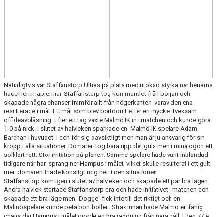
KONTAKT
MEDLEMSTIPS
EM / VM TIPS
Naturligtvis var Staffanstorp Ultras på plats med utökad styrka när herrarna
hade hemmapremiär. Staffanstorp tog kommandet från början och
skapade några chanser framför allt från högerkanten varav den ena
resulterade i mål. Ett mål som blev bortdömt efter en mycket tveksam
offideavblåsning. Efter ett tag växte Malmö IK in i matchen och kunde göra
1-0 på nick. I slutet av halvleken sparkade en Malmö IK spelare Adam
Barchan i huvudet. I och för sig oavsiktligt men man är ju ansvarig för sin
kropp i alla situationer. Domaren tog bara upp det gula men i mina ögon ett
solklart rött. Stor irritation på planen. Samme spelare hade varit inblandad
tidigare när han sprang ner Hampus i målet vilket skulle resulterat i ett gult
men domaren friade konstigt nog helt i den situationen
Staffanstorp kom igen i slutet av halvleken och skapade ett par bra lägen.
Andra halvlek startade Staffanstorp bra och hade initiativet i matchen och
skapade ett bra läge men "Dogge" fick inte till det riktigt och en
Malmöspelare kunde peta bort bollen. Strax innan hade Malmö en farlig
chans där Hampus i målet gjorde en bra räddning från nära håll. I den 77:e