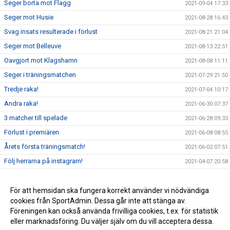
Seger borta mot Flagg
2021-09-04 17:33
Seger mot Husie
2021-08-28 16:43
Svag insats resulterade i förlust
2021-08-21 21:04
Seger mot Belleuve
2021-08-13 22:51
Oavgjort mot Klagshamn
2021-08-08 11:11
Seger i träningsmatchen
2021-07-29 21:50
Tredje raka!
2021-07-04 10:17
Andra raka!
2021-06-30 07:37
3 matcher till spelade
2021-06-28 09:33
Förlust i premiären
2021-06-08 08:55
Årets första träningsmatch!
2021-06-02 07:51
Följ herrarna på instagram!
2021-04-07 20:58
Första 2-3 veckorna
2021-02-10 19:21
RESTRIKTIONER
För att hemsidan ska fungera korrekt använder vi nödvändiga
2021-02-10 16:58
cookies från SportAdmin. Dessa går inte att stänga av.
Första förslag på serieindelning
2020-11-05 10:42
Föreningen kan också använda frivilliga cookies, t.ex. för statistik
eller marknadsföring. Du väljer själv om du vill acceptera dessa.