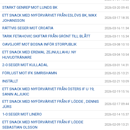
STARKT GENREP MOT LUNDS BK
2026-03-20 09:45
ETT SNACK MED NYFÖRVÄRVET FRÅN ESLÖVS BK, MAX
2026-03-17 18:35
JOHANSSON
RÄTTVIS SEGER MOT CROATIA
2026-03-16 11:34
TARIK FETAHOVIC SKIFTAR FRÅN GRÖNT TILL BLÅTT
2026-03-11 15:34
OAVGJORT MOT BOSNA INFÖR STORPUBLIK
2026-03-08 10:10
ETT SNACK MED EREMAL ZEJNULLAHU. NY
2026-03-04 10:54
HUVUDTRÄNARE
2-0 SEGER MOT KULLADAL
2026-03-01 14:31
FÖRLUST MOT IFK SIMRISHAMN
2026-02-25 13:21
INSTÄLLT
2026-02-21 10:09
ETT SNACK MED NYFÖRVÄRVET FRÅN ÖSTERS IF U 19,
2026-02-19 15:16
SANIN ALJUKIC
ETT SNACK MED NYFÖRVÄRVET FRÅN IF LÖDDE , DENNIS
2026-02-17 09:44
JÜRS
1-0 SEGER MOT LINERO
2026-02-14 15:37
ETT SNACK MED NYFÖRVÄRVET FRÅN IF LÖDDE
2026-02-09 13:21
SEBASTIAN OLSSON