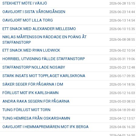
STEKHETT MÖTE I VÄXJÖ
2026-06-28 15:15
OAVGJORT I SISTA VÅROMGÅNGEN
2026-06-23 14:44
OAVGJORT MOT LILLA TORG
2026-06-13 14:54
ETT SNACK MED ALEXANDER MELLESMO
2026-06-10 15:35
NIKLAS MÅRTENSSON RÄDDADE EN POÄNG ÅT
2026-06-08 08:55
STAFFANSTORP
ETT SNACK MED RYAN LUDWICK
2026-06-02 10:54
HORRIBEL UTVISNING FÄLLDE STAFFANSTORP
2026-05-31 19:06
STAFFANSTORP NOLLADE NOSABY
2026-05-23 12:48
STARK INSATS MOT TOPPLAGET KARLSKRONA
2026-05-17 09:35
SÄKER SEGER FÖR PÅGARNA I DM
2026-05-14 18:56
FÖRLUST M0T IFK KARLSHAMN
2026-05-12 16:03
ANDRA RAKA SEGERN FÖR PÅGARNA
2026-05-03 08:53
TUNG FÖRLUST MOT TORN
2026-04-18 09:40
TUNG HEMRESA FRÅN OSKARSHAMN
2026-04-12 13:57
OAVGJORT I HEMMAPREMIÄREN MOT IFK BERGA
2026-04-06 16:20
2026-04-01 16:50