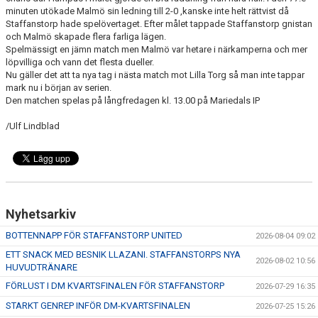
minuten utökade Malmö sin ledning till 2-0 ,kanske inte helt rättvist då
Staffanstorp hade spelövertaget. Efter målet tappade Staffanstorp gnistan
och Malmö skapade flera farliga lägen.
Spelmässigt en jämn match men Malmö var hetare i närkamperna och mer
löpvilliga och vann det flesta dueller.
Nu gäller det att ta nya tag i nästa match mot Lilla Torg så man inte tappar
mark nu i början av serien.
Den matchen spelas på långfredagen kl. 13.00 på Mariedals IP
/Ulf Lindblad
Nyhetsarkiv
BOTTENNAPP FÖR STAFFANSTORP UNITED
2026-08-04 09:02
ETT SNACK MED BESNIK LLAZANI. STAFFANSTORPS NYA
2026-08-02 10:56
HUVUDTRÄNARE
FÖRLUST I DM KVARTSFINALEN FÖR STAFFANSTORP
2026-07-29 16:35
STARKT GENREP INFÖR DM-KVARTSFINALEN
2026-07-25 15:26