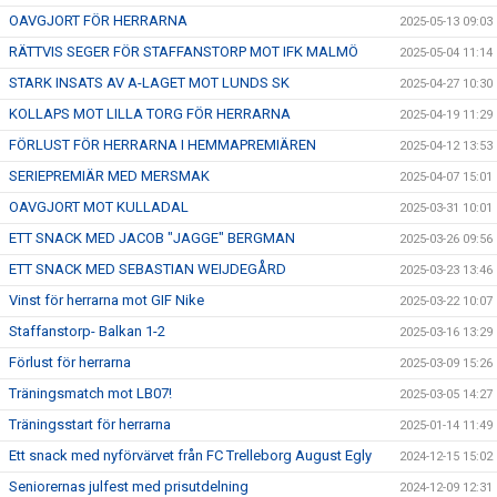
OAVGJORT FÖR HERRARNA
2025-05-13 09:03
RÄTTVIS SEGER FÖR STAFFANSTORP MOT IFK MALMÖ
2025-05-04 11:14
STARK INSATS AV A-LAGET MOT LUNDS SK
2025-04-27 10:30
KOLLAPS MOT LILLA TORG FÖR HERRARNA
2025-04-19 11:29
FÖRLUST FÖR HERRARNA I HEMMAPREMIÄREN
2025-04-12 13:53
SERIEPREMIÄR MED MERSMAK
2025-04-07 15:01
OAVGJORT MOT KULLADAL
2025-03-31 10:01
ETT SNACK MED JACOB "JAGGE" BERGMAN
2025-03-26 09:56
ETT SNACK MED SEBASTIAN WEIJDEGÅRD
2025-03-23 13:46
Vinst för herrarna mot GIF Nike
2025-03-22 10:07
Staffanstorp- Balkan 1-2
2025-03-16 13:29
Förlust för herrarna
2025-03-09 15:26
Träningsmatch mot LB07!
2025-03-05 14:27
Träningsstart för herrarna
2025-01-14 11:49
Ett snack med nyförvärvet från FC Trelleborg August Egly
2024-12-15 15:02
Seniorernas julfest med prisutdelning
2024-12-09 12:31