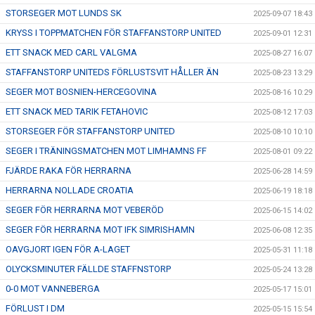
STORSEGER MOT LUNDS SK
2025-09-07 18:43
KRYSS I TOPPMATCHEN FÖR STAFFANSTORP UNITED
2025-09-01 12:31
ETT SNACK MED CARL VALGMA
2025-08-27 16:07
STAFFANSTORP UNITEDS FÖRLUSTSVIT HÅLLER ÄN
2025-08-23 13:29
SEGER MOT BOSNIEN-HERCEGOVINA
2025-08-16 10:29
ETT SNACK MED TARIK FETAHOVIC
2025-08-12 17:03
STORSEGER FÖR STAFFANSTORP UNITED
2025-08-10 10:10
SEGER I TRÄNINGSMATCHEN MOT LIMHAMNS FF
2025-08-01 09:22
FJÄRDE RAKA FÖR HERRARNA
2025-06-28 14:59
HERRARNA NOLLADE CROATIA
2025-06-19 18:18
SEGER FÖR HERRARNA MOT VEBERÖD
2025-06-15 14:02
SEGER FÖR HERRARNA MOT IFK SIMRISHAMN
2025-06-08 12:35
OAVGJORT IGEN FÖR A-LAGET
2025-05-31 11:18
OLYCKSMINUTER FÄLLDE STAFFNSTORP
2025-05-24 13:28
0-0 MOT VANNEBERGA
2025-05-17 15:01
FÖRLUST I DM
2025-05-15 15:54