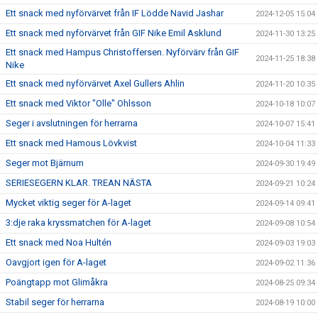
Ett snack med nyförvärvet från IF Lödde Navid Jashar
2024-12-05 15:04
Ett snack med nyförvärvet från GIF Nike Emil Asklund
2024-11-30 13:25
Ett snack med Hampus Christoffersen. Nyförvärv från GIF
2024-11-25 18:38
Nike
Ett snack med nyförvärvet Axel Gullers Ahlin
2024-11-20 10:35
Ett snack med Viktor "Olle" Ohlsson
2024-10-18 10:07
Seger i avslutningen för herrarna
2024-10-07 15:41
Ett snack med Hamous Lövkvist
2024-10-04 11:33
Seger mot Bjärnum
2024-09-30 19:49
SERIESEGERN KLAR. TREAN NÄSTA
2024-09-21 10:24
Mycket viktig seger för A-laget
2024-09-14 09:41
3:dje raka kryssmatchen för A-laget
2024-09-08 10:54
Ett snack med Noa Hultén
2024-09-03 19:03
Oavgjort igen för A-laget
2024-09-02 11:36
Poängtapp mot Glimåkra
2024-08-25 09:34
Stabil seger för herrarna
2024-08-19 10:00