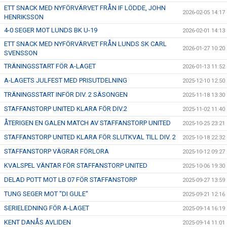
ETT SNACK MED NYFÖRVÄRVET FRÅN IF LÖDDE, JOHN
2026-02-05 14:17
HENRIKSSON
4-0 SEGER MOT LUNDS BK U-19
2026-02-01 14:13
ETT SNACK MED NYFÖRVÄRVET FRÅN LUNDS SK CARL
2026-01-27 10:20
SVENSSON
TRÄNINGSSTART FÖR A-LAGET
2026-01-13 11:52
A-LAGETS JULFEST MED PRISUTDELNING
2025-12-10 12:50
TRÄNINGSSTART INFÖR DIV. 2 SÄSONGEN
2025-11-18 13:30
STAFFANSTORP UNITED KLARA FÖR DIV.2
2025-11-02 11:40
ÅTERIGEN EN GALEN MATCH AV STAFFANSTORP UNITED
2025-10-25 23:21
STAFFANSTORP UNITED KLARA FÖR SLUTKVAL TILL DIV. 2
2025-10-18 22:32
STAFFANSTORP VÄGRAR FÖRLORA
2025-10-12 09:27
KVALSPEL VÄNTAR FÖR STAFFANSTORP UNITED
2025-10-06 19:30
DELAD POTT MOT LB 07 FÖR STAFFANSTORP
2025-09-27 13:59
TUNG SEGER MOT "DI GULE"
2025-09-21 12:16
SERIELEDNING FÖR A-LAGET
2025-09-14 16:19
KENT DANÅS AVLIDEN
2025-09-14 11:01