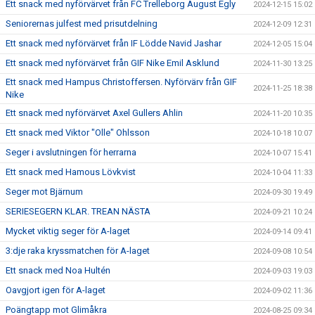
Ett snack med nyförvärvet från FC Trelleborg August Egly
2024-12-15 15:02
Seniorernas julfest med prisutdelning
2024-12-09 12:31
Ett snack med nyförvärvet från IF Lödde Navid Jashar
2024-12-05 15:04
Ett snack med nyförvärvet från GIF Nike Emil Asklund
2024-11-30 13:25
Ett snack med Hampus Christoffersen. Nyförvärv från GIF
2024-11-25 18:38
Nike
Ett snack med nyförvärvet Axel Gullers Ahlin
2024-11-20 10:35
Ett snack med Viktor "Olle" Ohlsson
2024-10-18 10:07
Seger i avslutningen för herrarna
2024-10-07 15:41
Ett snack med Hamous Lövkvist
2024-10-04 11:33
Seger mot Bjärnum
2024-09-30 19:49
SERIESEGERN KLAR. TREAN NÄSTA
2024-09-21 10:24
Mycket viktig seger för A-laget
2024-09-14 09:41
3:dje raka kryssmatchen för A-laget
2024-09-08 10:54
Ett snack med Noa Hultén
2024-09-03 19:03
Oavgjort igen för A-laget
2024-09-02 11:36
Poängtapp mot Glimåkra
2024-08-25 09:34