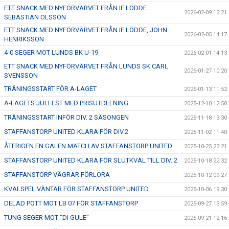
ETT SNACK MED NYFÖRVÄRVET FRÅN IF LÖDDE
2026-02-09 13:21
SEBASTIAN OLSSON
ETT SNACK MED NYFÖRVÄRVET FRÅN IF LÖDDE, JOHN
2026-02-05 14:17
HENRIKSSON
4-0 SEGER MOT LUNDS BK U-19
2026-02-01 14:13
ETT SNACK MED NYFÖRVÄRVET FRÅN LUNDS SK CARL
2026-01-27 10:20
SVENSSON
TRÄNINGSSTART FÖR A-LAGET
2026-01-13 11:52
A-LAGETS JULFEST MED PRISUTDELNING
2025-12-10 12:50
TRÄNINGSSTART INFÖR DIV. 2 SÄSONGEN
2025-11-18 13:30
STAFFANSTORP UNITED KLARA FÖR DIV.2
2025-11-02 11:40
ÅTERIGEN EN GALEN MATCH AV STAFFANSTORP UNITED
2025-10-25 23:21
STAFFANSTORP UNITED KLARA FÖR SLUTKVAL TILL DIV. 2
2025-10-18 22:32
STAFFANSTORP VÄGRAR FÖRLORA
2025-10-12 09:27
KVALSPEL VÄNTAR FÖR STAFFANSTORP UNITED
2025-10-06 19:30
DELAD POTT MOT LB 07 FÖR STAFFANSTORP
2025-09-27 13:59
TUNG SEGER MOT "DI GULE"
2025-09-21 12:16