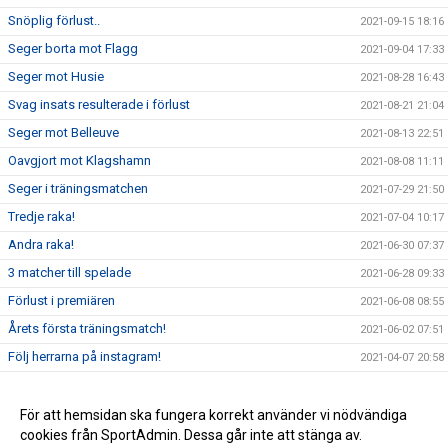
Snöplig förlust..
2021-09-15 18:16
Seger borta mot Flagg
2021-09-04 17:33
Seger mot Husie
2021-08-28 16:43
Svag insats resulterade i förlust
2021-08-21 21:04
Seger mot Belleuve
2021-08-13 22:51
Oavgjort mot Klagshamn
2021-08-08 11:11
Seger i träningsmatchen
2021-07-29 21:50
Tredje raka!
2021-07-04 10:17
Andra raka!
2021-06-30 07:37
3 matcher till spelade
2021-06-28 09:33
Förlust i premiären
2021-06-08 08:55
Årets första träningsmatch!
2021-06-02 07:51
Följ herrarna på instagram!
2021-04-07 20:58
Första 2-3 veckorna
2021-02-10 19:21
RESTRIKTIONER
För att hemsidan ska fungera korrekt använder vi nödvändiga
2021-02-10 16:58
cookies från SportAdmin. Dessa går inte att stänga av.
Första förslag på serieindelning
2020-11-05 10:42