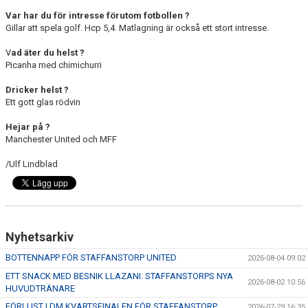
Var har du för intresse förutom fotbollen ?
Gillar att spela golf. Hcp 5,4. Matlagning är också ett stort intresse.
V
ad äter du helst ?
Picanha med chimichurri
Dricker helst ?
Ett gott glas rödvin
Hejar på ?
Manchester United och MFF
/Ulf Lindblad
Nyhetsarkiv
BOTTENNAPP FÖR STAFFANSTORP UNITED
2026-08-04 09:02
ETT SNACK MED BESNIK LLAZANI. STAFFANSTORPS NYA
2026-08-02 10:56
HUVUDTRÄNARE
FÖRLUST I DM KVARTSFINALEN FÖR STAFFANSTORP
2026-07-29 16:35