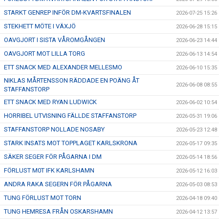
STARKT GENREP INFÖR DM-KVARTSFINALEN
2026-07-25 15:26
STEKHETT MÖTE I VÄXJÖ
2026-06-28 15:15
OAVGJORT I SISTA VÅROMGÅNGEN
2026-06-23 14:44
OAVGJORT MOT LILLA TORG
2026-06-13 14:54
ETT SNACK MED ALEXANDER MELLESMO
2026-06-10 15:35
NIKLAS MÅRTENSSON RÄDDADE EN POÄNG ÅT
2026-06-08 08:55
STAFFANSTORP
ETT SNACK MED RYAN LUDWICK
2026-06-02 10:54
HORRIBEL UTVISNING FÄLLDE STAFFANSTORP
2026-05-31 19:06
STAFFANSTORP NOLLADE NOSABY
2026-05-23 12:48
STARK INSATS MOT TOPPLAGET KARLSKRONA
2026-05-17 09:35
SÄKER SEGER FÖR PÅGARNA I DM
2026-05-14 18:56
FÖRLUST M0T IFK KARLSHAMN
2026-05-12 16:03
ANDRA RAKA SEGERN FÖR PÅGARNA
2026-05-03 08:53
TUNG FÖRLUST MOT TORN
2026-04-18 09:40
TUNG HEMRESA FRÅN OSKARSHAMN
2026-04-12 13:57