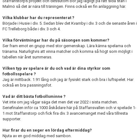
Staffanstorps projekt och dessutom bor jag lägligt på rätt sida stan i
Malmö så det är nära till träningen. Finns också en fin anläggning här.
Vilka klubbar har du representerat ?
Började i Husie i div. 5. Sedan blev det Kvarnby i div. 3 och de senaste åren i
FC Trelleborg både i div. 3 och 4.
Vilka förväntningar har du på säsongen som kommer?
Ser fram emot en grupp med stor gemenskap. Lära känna spelarna och
tränarna. Naturligtvis att vinna matcher och komma så högt som möjligt i
tabellen när året summeras.
Vilken typ av spelare är du och vad är dina styrkor som
fotbollsspelare ?
Jag är mittback. 1.91 lång och jag är fysiskt stark och bra i luftspelet. Har
också en bra passningsfot.
Vad är ditt bästa fotbollsminne ?
Vet inte om jag vågar säga det men det var 2022 i sista matchen.
Seriefinalen inför ca 1000 åskådare här på Staffansvallen och vi spelade 1-
1 mot Staffanstorp och fick fira div. 3 avancemanget med våra tillresta
supporter.
Hur firar du en seger en lördag eftermiddag?
Njuta av en god middag med sambon.