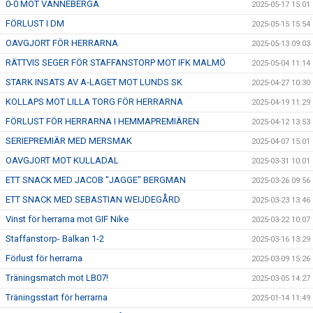
0-0 MOT VANNEBERGA
2025-05-17 15:01
FÖRLUST I DM
2025-05-15 15:54
OAVGJORT FÖR HERRARNA
2025-05-13 09:03
RÄTTVIS SEGER FÖR STAFFANSTORP MOT IFK MALMÖ
2025-05-04 11:14
STARK INSATS AV A-LAGET MOT LUNDS SK
2025-04-27 10:30
KOLLAPS MOT LILLA TORG FÖR HERRARNA
2025-04-19 11:29
FÖRLUST FÖR HERRARNA I HEMMAPREMIÄREN
2025-04-12 13:53
SERIEPREMIÄR MED MERSMAK
2025-04-07 15:01
OAVGJORT MOT KULLADAL
2025-03-31 10:01
ETT SNACK MED JACOB "JAGGE" BERGMAN
2025-03-26 09:56
ETT SNACK MED SEBASTIAN WEIJDEGÅRD
2025-03-23 13:46
Vinst för herrarna mot GIF Nike
2025-03-22 10:07
Staffanstorp- Balkan 1-2
2025-03-16 13:29
Förlust för herrarna
2025-03-09 15:26
Träningsmatch mot LB07!
2025-03-05 14:27
Träningsstart för herrarna
2025-01-14 11:49