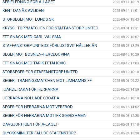
SERIELEDNING FÖR A-LAGET
2025-09-14 16:19
KENT DANÅS AVLIDEN
2025-09-14 11:01
STORSEGER MOT LUNDS SK
2025-09-07 18:43
KRYSS I TOPPMATCHEN FÖR STAFFANSTORP UNITED
2025-09-01 12:31
ETT SNACK MED CARL VALGMA
2025-08-27 16:07
STAFFANSTORP UNITEDS FÖRLUSTSVIT HÅLLER ÄN
2025-08-23 13:29
SEGER MOT BOSNIEN-HERCEGOVINA
2025-08-16 10:29
ETT SNACK MED TARIK FETAHOVIC
2025-08-12 17:03
STORSEGER FÖR STAFFANSTORP UNITED
2025-08-10 10:10
SEGER I TRÄNINGSMATCHEN MOT LIMHAMNS FF
2025-08-01 09:22
FJÄRDE RAKA FÖR HERRARNA
2025-06-28 14:59
HERRARNA NOLLADE CROATIA
2025-06-19 18:18
SEGER FÖR HERRARNA MOT VEBERÖD
2025-06-15 14:02
SEGER FÖR HERRARNA MOT IFK SIMRISHAMN
2025-06-08 12:35
OAVGJORT IGEN FÖR A-LAGET
2025-05-31 11:18
OLYCKSMINUTER FÄLLDE STAFFNSTORP
2025-05-24 13:28