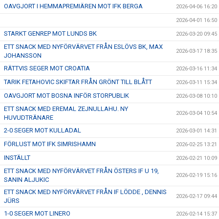
OAVGJORT I HEMMAPREMIÄREN MOT IFK BERGA
2026-04-06 16:20
2026-04-01 16:50
STARKT GENREP MOT LUNDS BK
2026-03-20 09:45
ETT SNACK MED NYFÖRVÄRVET FRÅN ESLÖVS BK, MAX
2026-03-17 18:35
JOHANSSON
RÄTTVIS SEGER MOT CROATIA
2026-03-16 11:34
TARIK FETAHOVIC SKIFTAR FRÅN GRÖNT TILL BLÅTT
2026-03-11 15:34
OAVGJORT MOT BOSNA INFÖR STORPUBLIK
2026-03-08 10:10
ETT SNACK MED EREMAL ZEJNULLAHU. NY
2026-03-04 10:54
HUVUDTRÄNARE
2-0 SEGER MOT KULLADAL
2026-03-01 14:31
FÖRLUST MOT IFK SIMRISHAMN
2026-02-25 13:21
INSTÄLLT
2026-02-21 10:09
ETT SNACK MED NYFÖRVÄRVET FRÅN ÖSTERS IF U 19,
2026-02-19 15:16
SANIN ALJUKIC
ETT SNACK MED NYFÖRVÄRVET FRÅN IF LÖDDE , DENNIS
2026-02-17 09:44
JÜRS
1-0 SEGER MOT LINERO
2026-02-14 15:37