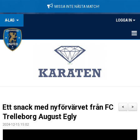
MISSA INTE NÄSTA MATCH!
A-LAG
LOGGA IN
HEM
NYHETER
KALENDER
MATCHER
TRUPPEN
Ett snack med nyförvärvet från FC
<
>
BILDGALLERI
Trelleborg August Egly
2024-12-15 15:02
DOKUMENT