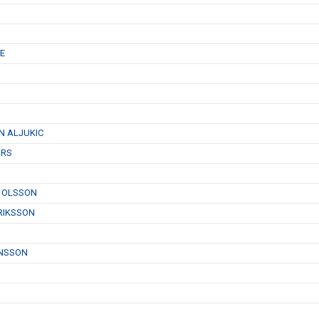
E
N ALJUKIC
ÜRS
N OLSSON
RIKSSON
ENSSON