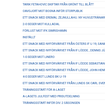
TARIK FETAHOVIC SKIFTAR FRÅN GRÖNT TILL BLÅTT
OAVGJORT MOT BOSNA INFÖR STORPUBLIK
ETT SNACK MED EREMAL ZEJNULLAHU. NY HUVUDTRÄNAR
2-0 SEGER MOT KULLADAL
FÖRLUST MOT IFK SIMRISHAMN
INSTÄLLT
ETT SNACK MED NYFÖRVÄRVET FRÅN ÖSTERS IF U 19, SANI
ETT SNACK MED NYFÖRVÄRVET FRÅN IF LÖDDE , DENNIS J
1-0 SEGER MOT LINERO
ETT SNACK MED NYFÖRVÄRVET FRÅN IF LÖDDE SEBASTIA
ETT SNACK MED NYFÖRVÄRVET FRÅN IF LÖDDE, JOHN HEN
4-0 SEGER MOT LUNDS BK U-19
ETT SNACK MED NYFÖRVÄRVET FRÅN LUNDS SK CARL SV
TRÄNINGSSTART FÖR A-LAGET
A-LAGETS JULFEST MED PRISUTDELNING
TRÄNINGSSTART INFÖR DIV. 2 SÄSONGEN