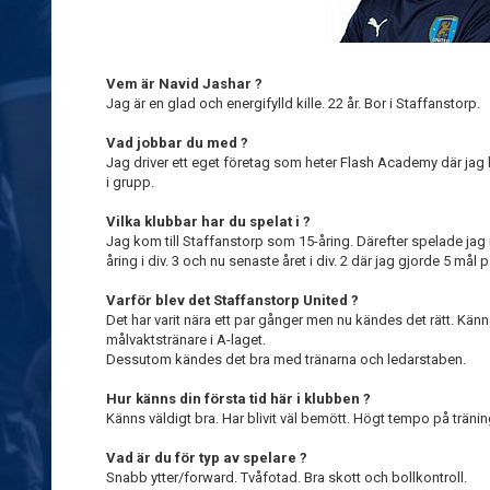
Vem är Navid Jashar ?
Jag är en glad och energifylld kille. 22 år. Bor i Staffanstorp.
Vad jobbar du med ?
Jag driver ett eget företag som heter Flash Academy där jag be
i grupp.
Vilka klubbar har du spelat i ?
Jag kom till Staffanstorp som 15-åring. Därefter spelade jag
åring i div. 3 och nu senaste året i div. 2 där jag gjorde 5 mål 
Varför blev det Staffanstorp United ?
Det har varit nära ett par gånger men nu kändes det rätt. Känn
målvaktstränare i A-laget.
Dessutom kändes det bra med tränarna och ledarstaben.
Hur känns din första tid här i klubben ?
Känns väldigt bra. Har blivit väl bemött. Högt tempo på träni
Vad är du för typ av spelare ?
Snabb ytter/forward. Tvåfotad. Bra skott och bollkontroll.