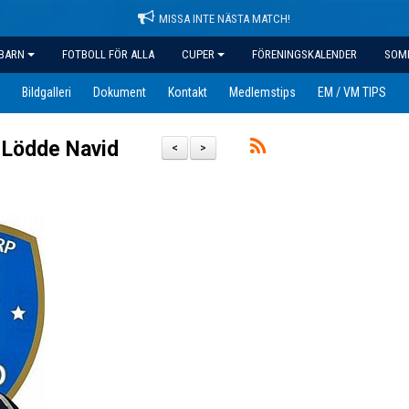
MISSA INTE NÄSTA MATCH!
BARN
FOTBOLL FÖR ALLA
CUPER
FÖRENINGSKALENDER
SOM
Bildgalleri
Dokument
Kontakt
Medlemstips
EM / VM TIPS
F Lödde Navid
<
>