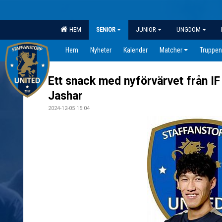
HEM
SENIOR
JUNIOR
UNGDOM
Hem
Nyheter
Kalender
Matcher
Truppen
Ett snack med nyförvärvet från I
Jashar
2024-12-05 15:04