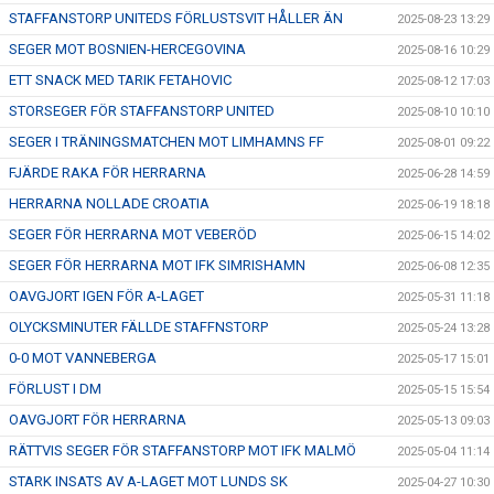
STAFFANSTORP UNITEDS FÖRLUSTSVIT HÅLLER ÄN
2025-08-23 13:29
SEGER MOT BOSNIEN-HERCEGOVINA
2025-08-16 10:29
ETT SNACK MED TARIK FETAHOVIC
2025-08-12 17:03
STORSEGER FÖR STAFFANSTORP UNITED
2025-08-10 10:10
SEGER I TRÄNINGSMATCHEN MOT LIMHAMNS FF
2025-08-01 09:22
FJÄRDE RAKA FÖR HERRARNA
2025-06-28 14:59
HERRARNA NOLLADE CROATIA
2025-06-19 18:18
SEGER FÖR HERRARNA MOT VEBERÖD
2025-06-15 14:02
SEGER FÖR HERRARNA MOT IFK SIMRISHAMN
2025-06-08 12:35
OAVGJORT IGEN FÖR A-LAGET
2025-05-31 11:18
OLYCKSMINUTER FÄLLDE STAFFNSTORP
2025-05-24 13:28
0-0 MOT VANNEBERGA
2025-05-17 15:01
FÖRLUST I DM
2025-05-15 15:54
OAVGJORT FÖR HERRARNA
2025-05-13 09:03
RÄTTVIS SEGER FÖR STAFFANSTORP MOT IFK MALMÖ
2025-05-04 11:14
STARK INSATS AV A-LAGET MOT LUNDS SK
2025-04-27 10:30