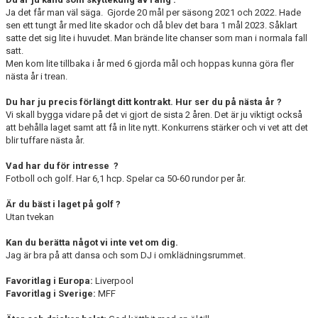
Ja det får man väl säga. Gjorde 20 mål per säsong 2021 och 2022. Hade
sen ett tungt år med lite skador och då blev det bara 1 mål 2023. Såklart
satte det sig lite i huvudet. Man brände lite chanser som man i normala fall
satt.
Men kom lite tillbaka i år med 6 gjorda mål och hoppas kunna göra fler
nästa år i trean.
Du har ju precis förlängt ditt kontrakt. Hur ser du på nästa år ?
Vi skall bygga vidare på det vi gjort de sista 2 åren. Det är ju viktigt också
att behålla laget samt att få in lite nytt. Konkurrens stärker och vi vet att det
blir tuffare nästa år.
Vad har du för intresse ?
Fotboll och golf. Har 6,1 hcp. Spelar ca 50-60 rundor per år.
Är du bäst i laget på golf ?
Utan tvekan
Kan du berätta något vi inte vet om dig.
Jag är bra på att dansa och som DJ i omklädningsrummet.
Favoritlag i Europa:
Liverpool
Favoritlag i Sverige:
MFF