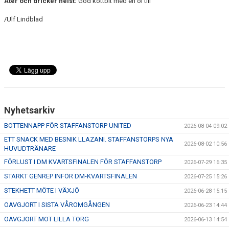
Äter och dricker helst:
God köttbit med en öl till
/Ulf Lindblad
Nyhetsarkiv
BOTTENNAPP FÖR STAFFANSTORP UNITED
2026-08-04 09:02
ETT SNACK MED BESNIK LLAZANI. STAFFANSTORPS NYA
2026-08-02 10:56
HUVUDTRÄNARE
FÖRLUST I DM KVARTSFINALEN FÖR STAFFANSTORP
2026-07-29 16:35
STARKT GENREP INFÖR DM-KVARTSFINALEN
2026-07-25 15:26
STEKHETT MÖTE I VÄXJÖ
2026-06-28 15:15
OAVGJORT I SISTA VÅROMGÅNGEN
2026-06-23 14:44
OAVGJORT MOT LILLA TORG
2026-06-13 14:54