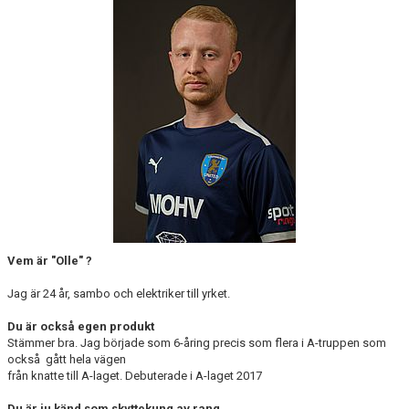
KONTAKT
MEDLEMSTIPS
EM / VM TIPS
Vem är "Olle" ?
Jag är 24 år, sambo och elektriker till yrket.
Du är också egen produkt
Stämmer bra. Jag började som 6-åring precis som flera i A-truppen som
också gått hela vägen
från knatte till A-laget. Debuterade i A-laget 2017
Du är ju känd som skyttekung av rang .