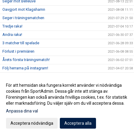
Seger mot Belleuve
2021-08-13 22:51
Oavgjort mot Klagshamn
2021-08-08 11:11
Seger i träningsmatchen
2021-07-29 21:50
Tredje raka!
2021-07-04 10:17
Andra raka!
2021-06-30 07:37
3 matcher till spelade
2021-06-28 09:33
Förlust i premiären
2021-06-08 08:55
Årets första träningsmatch!
2021-06-02 07:51
Följ herrarna på instagram!
2021-04-07 20:58
Första 2-3 veckorna
2021-02-10 19:21
RESTRIKTIONER
För att hemsidan ska fungera korrekt använder vi nödvändiga
2021-02-10 16:58
cookies från SportAdmin. Dessa går inte att stänga av.
Första förslag på serieindelning
2020-11-05 10:42
Föreningen kan också använda frivilliga cookies, t.ex. för statistik
eller marknadsföring. Du väljer själv om du vill acceptera dessa.
Anpassa dina val
Cookie-inställningar
Gå till Webbversion
Acceptera nödvändiga
Acceptera alla