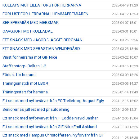
KOLLAPS MOT LILLA TORG FÖR HERRARNA
2025-04-19 11:29
FÖRLUST FÖR HERRARNA I HEMMAPREMIÄREN
2025-04-12 13:53
SERIEPREMIÄR MED MERSMAK
2025-04-07 15:01
OAVGJORT MOT KULLADAL
2025-03-31 10:01
ETT SNACK MED JACOB "JAGGE" BERGMAN
2025-03-26 09:56
ETT SNACK MED SEBASTIAN WEIJDEGÅRD
2025-03-23 13:46
Vinst för herrarna mot GIF Nike
2025-03-22 10:07
Staffanstorp- Balkan 1-2
2025-03-16 13:29
Förlust för herrarna
2025-03-09 15:26
Träningsmatch mot LB07!
2025-03-05 14:27
Träningsstart för herrarna
2025-01-14 11:49
Ett snack med nyförvärvet från FC Trelleborg August Egly
2024-12-15 15:02
Seniorernas julfest med prisutdelning
2024-12-09 12:31
Ett snack med nyförvärvet från IF Lödde Navid Jashar
2024-12-05 15:04
Ett snack med nyförvärvet från GIF Nike Emil Asklund
2024-11-30 13:25
Ett snack med Hampus Christoffersen. Nyförvärv från GIF
2024-11-25 18:38