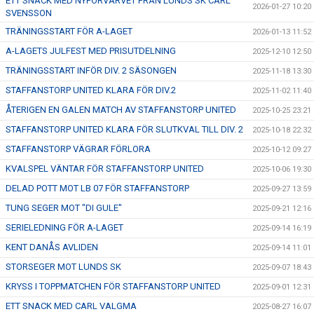
ETT SNACK MED NYFÖRVÄRVET FRÅN LUNDS SK CARL
2026-01-27 10:20
SVENSSON
TRÄNINGSSTART FÖR A-LAGET
2026-01-13 11:52
A-LAGETS JULFEST MED PRISUTDELNING
2025-12-10 12:50
TRÄNINGSSTART INFÖR DIV. 2 SÄSONGEN
2025-11-18 13:30
STAFFANSTORP UNITED KLARA FÖR DIV.2
2025-11-02 11:40
ÅTERIGEN EN GALEN MATCH AV STAFFANSTORP UNITED
2025-10-25 23:21
STAFFANSTORP UNITED KLARA FÖR SLUTKVAL TILL DIV. 2
2025-10-18 22:32
STAFFANSTORP VÄGRAR FÖRLORA
2025-10-12 09:27
KVALSPEL VÄNTAR FÖR STAFFANSTORP UNITED
2025-10-06 19:30
DELAD POTT MOT LB 07 FÖR STAFFANSTORP
2025-09-27 13:59
TUNG SEGER MOT "DI GULE"
2025-09-21 12:16
SERIELEDNING FÖR A-LAGET
2025-09-14 16:19
KENT DANÅS AVLIDEN
2025-09-14 11:01
STORSEGER MOT LUNDS SK
2025-09-07 18:43
KRYSS I TOPPMATCHEN FÖR STAFFANSTORP UNITED
2025-09-01 12:31
ETT SNACK MED CARL VALGMA
2025-08-27 16:07