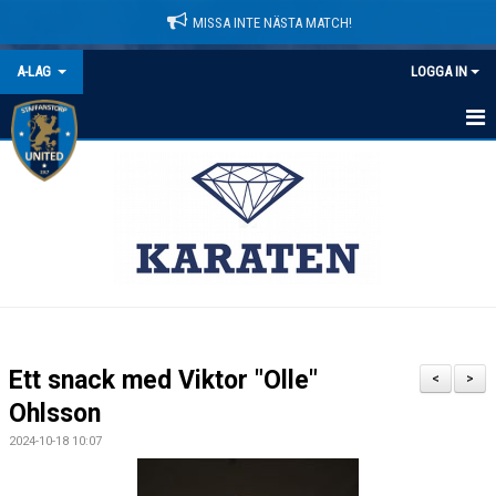
MISSA INTE NÄSTA MATCH!
A-LAG
LOGGA IN
HEM
NYHETER
KALENDER
MATCHER
TRUPPEN
Ett snack med Viktor "Olle"
<
>
BILDGALLERI
Ohlsson
2024-10-18 10:07
DOKUMENT