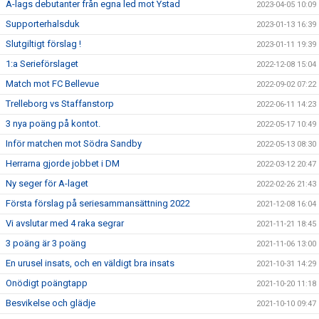
A-lags debutanter från egna led mot Ystad
2023-04-05 10:09
Supporterhalsduk
2023-01-13 16:39
Slutgiltigt förslag !
2023-01-11 19:39
1:a Serieförslaget
2022-12-08 15:04
Match mot FC Bellevue
2022-09-02 07:22
Trelleborg vs Staffanstorp
2022-06-11 14:23
3 nya poäng på kontot.
2022-05-17 10:49
Inför matchen mot Södra Sandby
2022-05-13 08:30
Herrarna gjorde jobbet i DM
2022-03-12 20:47
Ny seger för A-laget
2022-02-26 21:43
Första förslag på seriesammansättning 2022
2021-12-08 16:04
Vi avslutar med 4 raka segrar
2021-11-21 18:45
3 poäng är 3 poäng
2021-11-06 13:00
En urusel insats, och en väldigt bra insats
2021-10-31 14:29
Onödigt poängtapp
2021-10-20 11:18
Besvikelse och glädje
2021-10-10 09:47