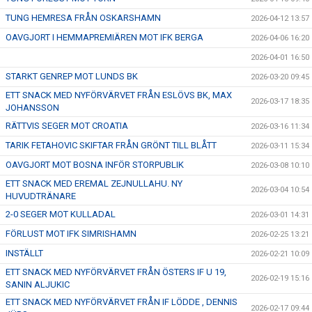
TUNG HEMRESA FRÅN OSKARSHAMN
2026-04-12 13:57
OAVGJORT I HEMMAPREMIÄREN MOT IFK BERGA
2026-04-06 16:20
2026-04-01 16:50
STARKT GENREP MOT LUNDS BK
2026-03-20 09:45
ETT SNACK MED NYFÖRVÄRVET FRÅN ESLÖVS BK, MAX
2026-03-17 18:35
JOHANSSON
RÄTTVIS SEGER MOT CROATIA
2026-03-16 11:34
TARIK FETAHOVIC SKIFTAR FRÅN GRÖNT TILL BLÅTT
2026-03-11 15:34
OAVGJORT MOT BOSNA INFÖR STORPUBLIK
2026-03-08 10:10
ETT SNACK MED EREMAL ZEJNULLAHU. NY
2026-03-04 10:54
HUVUDTRÄNARE
2-0 SEGER MOT KULLADAL
2026-03-01 14:31
FÖRLUST MOT IFK SIMRISHAMN
2026-02-25 13:21
INSTÄLLT
2026-02-21 10:09
ETT SNACK MED NYFÖRVÄRVET FRÅN ÖSTERS IF U 19,
2026-02-19 15:16
SANIN ALJUKIC
ETT SNACK MED NYFÖRVÄRVET FRÅN IF LÖDDE , DENNIS
2026-02-17 09:44