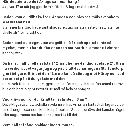
När debuterade du i A-lags sammanhang ?
Jag var 17 år när jag gjorde min första A-lags match i div. 3
Sedan kom du tillbaka för 3 år sedan och blev 2:e målvakt bakom
Marius Helstad.
Stämmer bra. Jag hade varit skadad ett tag så jag visste om att jag inte
skulle bli 1:e målvakt då.
Sedan stod du troget utan att gnälla i 3 år och spelade inte så
mycket, men nu har du fått chansen när Marius lämnade i vintras.
Känns jättekul.
Du har ju hållit nollan i totalt 12 matcher av de idag spelade 21. Utan
ha verifierat det vågar jag nog påstå att det har ingen i Staffanstorp
gjort tidigare. Blir det den 13:e nollan på söndag mot Hörby och vad
beror det på att du lyckats med det.
Först och främst har laget gjort det lätt för mig. Vi har ett fantastiskt försvar
bl.a och bara släppt in totalt 12 mål på hela säsongen.
Vad krävs nu tror du för att ta nästa steg i 3:an ?
Det viktigaste är att behålla spelarna vi har. Vi har en fantastisk laganda och
en del ungtuppar som knackar på porten. Sedan behövs det kanske någon
eller några vassa spelare för att spetsa till det.
Vem håller igång omklädningsrummet ?