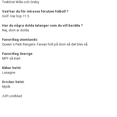
Tveklöst Wille och Greby
Vad har du för intresse förutom fotboll ?
Golf. Har hcp 11.5
Har du några dolda talanger som du vill berätta ?
Nej, dom är dolda
Favoritlag utomlands:
Queen´s Park Rangers. Farsan höll på dom så det blev så.
Favoritlag Sverige:
MFF så klart
Käkar helst:
Lasagne
Dricker helst:
Mjölk
/Ulf Lindblad