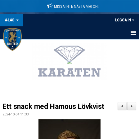
MISSA INTE NÄSTA MATCH!
A-LAG
LOGGA IN
HEM
NYHETER
KALENDER
MATCHER
TRUPPEN
Ett snack med Hamous Lövkvist
<
>
BILDGALLERI
2024-10-04 11:33
DOKUMENT