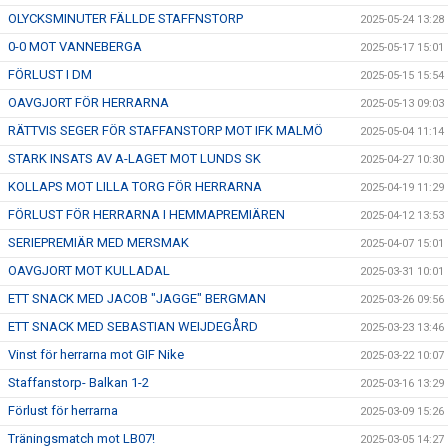
OLYCKSMINUTER FÄLLDE STAFFNSTORP
2025-05-24 13:28
0-0 MOT VANNEBERGA
2025-05-17 15:01
FÖRLUST I DM
2025-05-15 15:54
OAVGJORT FÖR HERRARNA
2025-05-13 09:03
RÄTTVIS SEGER FÖR STAFFANSTORP MOT IFK MALMÖ
2025-05-04 11:14
STARK INSATS AV A-LAGET MOT LUNDS SK
2025-04-27 10:30
KOLLAPS MOT LILLA TORG FÖR HERRARNA
2025-04-19 11:29
FÖRLUST FÖR HERRARNA I HEMMAPREMIÄREN
2025-04-12 13:53
SERIEPREMIÄR MED MERSMAK
2025-04-07 15:01
OAVGJORT MOT KULLADAL
2025-03-31 10:01
ETT SNACK MED JACOB "JAGGE" BERGMAN
2025-03-26 09:56
ETT SNACK MED SEBASTIAN WEIJDEGÅRD
2025-03-23 13:46
Vinst för herrarna mot GIF Nike
2025-03-22 10:07
Staffanstorp- Balkan 1-2
2025-03-16 13:29
Förlust för herrarna
2025-03-09 15:26
Träningsmatch mot LB07!
2025-03-05 14:27