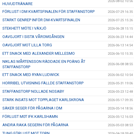
2026-08-02 10:56
HUVUDTRÄNARE
FÖRLUST I DM KVARTSFINALEN FÖR STAFFANSTORP
2026-07-29 16:35
STARKT GENREP INFÖR DM-KVARTSFINALEN
2026-07-25 15:26
STEKHETT MÖTE I VÄXJÖ
2026-06-28 15:15
OAVGJORT I SISTA VÅROMGÅNGEN
2026-06-23 14:44
OAVGJORT MOT LILLA TORG
2026-06-13 14:54
ETT SNACK MED ALEXANDER MELLESMO
2026-06-10 15:35
NIKLAS MÅRTENSSON RÄDDADE EN POÄNG ÅT
2026-06-08 08:55
STAFFANSTORP
ETT SNACK MED RYAN LUDWICK
2026-06-02 10:54
HORRIBEL UTVISNING FÄLLDE STAFFANSTORP
2026-05-31 19:06
STAFFANSTORP NOLLADE NOSABY
2026-05-23 12:48
STARK INSATS MOT TOPPLAGET KARLSKRONA
2026-05-17 09:35
SÄKER SEGER FÖR PÅGARNA I DM
2026-05-14 18:56
FÖRLUST M0T IFK KARLSHAMN
2026-05-12 16:03
ANDRA RAKA SEGERN FÖR PÅGARNA
2026-05-03 08:53
TUNG FÖRLUST MOT TORN
2026-04-18 09:40