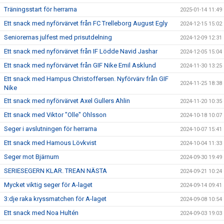
Träningsstart för herrarna
2025-01-14 11:49
Ett snack med nyförvärvet från FC Trelleborg August Egly
2024-12-15 15:02
Seniorernas julfest med prisutdelning
2024-12-09 12:31
Ett snack med nyförvärvet från IF Lödde Navid Jashar
2024-12-05 15:04
Ett snack med nyförvärvet från GIF Nike Emil Asklund
2024-11-30 13:25
Ett snack med Hampus Christoffersen. Nyförvärv från GIF
2024-11-25 18:38
Nike
Ett snack med nyförvärvet Axel Gullers Ahlin
2024-11-20 10:35
Ett snack med Viktor "Olle" Ohlsson
2024-10-18 10:07
Seger i avslutningen för herrarna
2024-10-07 15:41
Ett snack med Hamous Lövkvist
2024-10-04 11:33
Seger mot Bjärnum
2024-09-30 19:49
SERIESEGERN KLAR. TREAN NÄSTA
2024-09-21 10:24
Mycket viktig seger för A-laget
2024-09-14 09:41
3:dje raka kryssmatchen för A-laget
2024-09-08 10:54
Ett snack med Noa Hultén
2024-09-03 19:03