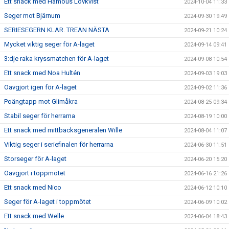
Ett snack med Hamous Lövkvist
2024-10-04 11:33
Seger mot Bjärnum
2024-09-30 19:49
SERIESEGERN KLAR. TREAN NÄSTA
2024-09-21 10:24
Mycket viktig seger för A-laget
2024-09-14 09:41
3:dje raka kryssmatchen för A-laget
2024-09-08 10:54
Ett snack med Noa Hultén
2024-09-03 19:03
Oavgjort igen för A-laget
2024-09-02 11:36
Poängtapp mot Glimåkra
2024-08-25 09:34
Stabil seger för herrarna
2024-08-19 10:00
Ett snack med mittbacksgeneralen Wille
2024-08-04 11:07
Viktig seger i seriefinalen för herrarna
2024-06-30 11:51
Storseger för A-laget
2024-06-20 15:20
Oavgjort i toppmötet
2024-06-16 21:26
Ett snack med Nico
2024-06-12 10:10
Seger för A-laget i toppmötet
2024-06-09 10:02
Ett snack med Welle
2024-06-04 18:43