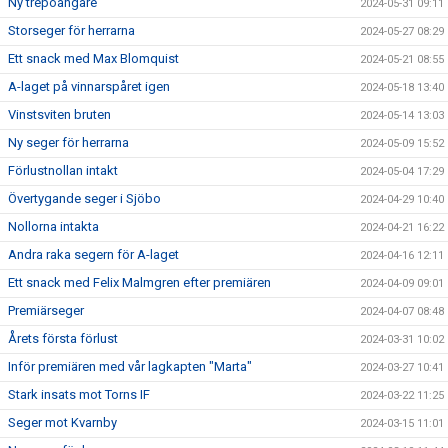
Ny trepoängare
2024-05-31 09:11
Storseger för herrarna
2024-05-27 08:29
Ett snack med Max Blomquist
2024-05-21 08:55
A-laget på vinnarspåret igen
2024-05-18 13:40
Vinstsviten bruten
2024-05-14 13:03
Ny seger för herrarna
2024-05-09 15:52
Förlustnollan intakt
2024-05-04 17:29
Övertygande seger i Sjöbo
2024-04-29 10:40
Nollorna intakta
2024-04-21 16:22
Andra raka segern för A-laget
2024-04-16 12:11
Ett snack med Felix Malmgren efter premiären
2024-04-09 09:01
Premiärseger
2024-04-07 08:48
Årets första förlust
2024-03-31 10:02
Inför premiären med vår lagkapten "Marta"
2024-03-27 10:41
Stark insats mot Torns IF
2024-03-22 11:25
Seger mot Kvarnby
2024-03-15 11:01