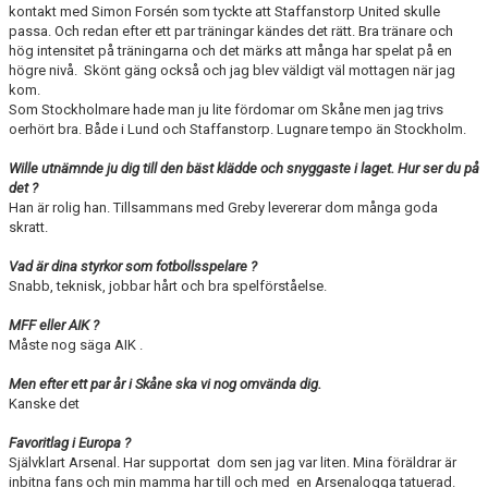
kontakt med Simon Forsén som tyckte att Staffanstorp United skulle
passa. Och redan efter ett par träningar kändes det rätt. Bra tränare och
hög intensitet på träningarna och det märks att många har spelat på en
högre nivå. Skönt gäng också och jag blev väldigt väl mottagen när jag
kom.
Som Stockholmare hade man ju lite fördomar om Skåne men jag trivs
oerhört bra. Både i Lund och Staffanstorp. Lugnare tempo än Stockholm.
Wille utnämnde ju dig till den bäst klädde och snyggaste i laget. Hur ser du på
det ?
Han är rolig han. Tillsammans med Greby levererar dom många goda
skratt.
Vad är dina styrkor som fotbollsspelare ?
Snabb, teknisk, jobbar hårt och bra spelförståelse.
MFF eller AIK ?
Måste nog säga AIK .
Men efter ett par år i Skåne ska vi nog omvända dig.
Kanske det
Favoritlag i Europa ?
Självklart Arsenal. Har supportat dom sen jag var liten. Mina föräldrar är
inbitna fans och min mamma har till och med en Arsenalogga tatuerad.