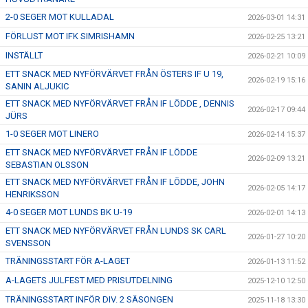
2-0 SEGER MOT KULLADAL
2026-03-01 14:31
FÖRLUST MOT IFK SIMRISHAMN
2026-02-25 13:21
INSTÄLLT
2026-02-21 10:09
ETT SNACK MED NYFÖRVÄRVET FRÅN ÖSTERS IF U 19,
2026-02-19 15:16
SANIN ALJUKIC
ETT SNACK MED NYFÖRVÄRVET FRÅN IF LÖDDE , DENNIS
2026-02-17 09:44
JÜRS
1-0 SEGER MOT LINERO
2026-02-14 15:37
ETT SNACK MED NYFÖRVÄRVET FRÅN IF LÖDDE
2026-02-09 13:21
SEBASTIAN OLSSON
ETT SNACK MED NYFÖRVÄRVET FRÅN IF LÖDDE, JOHN
2026-02-05 14:17
HENRIKSSON
4-0 SEGER MOT LUNDS BK U-19
2026-02-01 14:13
ETT SNACK MED NYFÖRVÄRVET FRÅN LUNDS SK CARL
2026-01-27 10:20
SVENSSON
TRÄNINGSSTART FÖR A-LAGET
2026-01-13 11:52
A-LAGETS JULFEST MED PRISUTDELNING
2025-12-10 12:50
TRÄNINGSSTART INFÖR DIV. 2 SÄSONGEN
2025-11-18 13:30