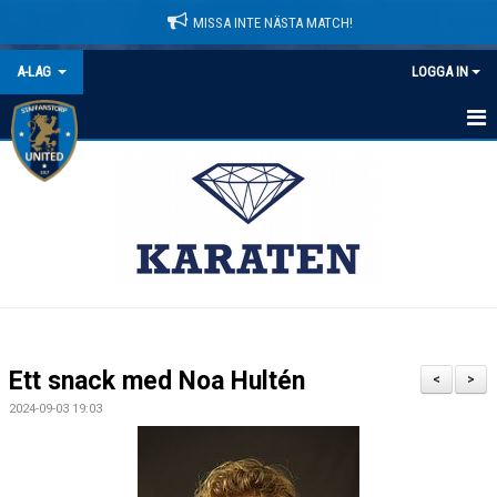
MISSA INTE NÄSTA MATCH!
A-LAG
LOGGA IN
HEM
NYHETER
KALENDER
MATCHER
TRUPPEN
Ett snack med Noa Hultén
<
>
BILDGALLERI
2024-09-03 19:03
DOKUMENT