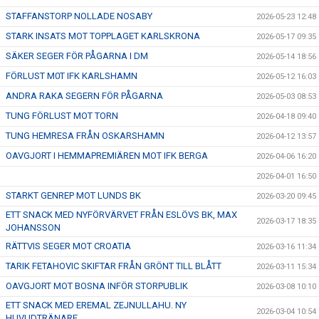
STAFFANSTORP NOLLADE NOSABY
2026-05-23 12:48
STARK INSATS MOT TOPPLAGET KARLSKRONA
2026-05-17 09:35
SÄKER SEGER FÖR PÅGARNA I DM
2026-05-14 18:56
FÖRLUST M0T IFK KARLSHAMN
2026-05-12 16:03
ANDRA RAKA SEGERN FÖR PÅGARNA
2026-05-03 08:53
TUNG FÖRLUST MOT TORN
2026-04-18 09:40
TUNG HEMRESA FRÅN OSKARSHAMN
2026-04-12 13:57
OAVGJORT I HEMMAPREMIÄREN MOT IFK BERGA
2026-04-06 16:20
2026-04-01 16:50
STARKT GENREP MOT LUNDS BK
2026-03-20 09:45
ETT SNACK MED NYFÖRVÄRVET FRÅN ESLÖVS BK, MAX
2026-03-17 18:35
JOHANSSON
RÄTTVIS SEGER MOT CROATIA
2026-03-16 11:34
TARIK FETAHOVIC SKIFTAR FRÅN GRÖNT TILL BLÅTT
2026-03-11 15:34
OAVGJORT MOT BOSNA INFÖR STORPUBLIK
2026-03-08 10:10
ETT SNACK MED EREMAL ZEJNULLAHU. NY
2026-03-04 10:54
HUVUDTRÄNARE