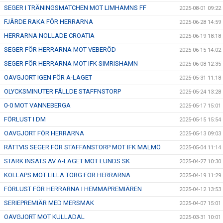
SEGER I TRÄNINGSMATCHEN MOT LIMHAMNS FF
2025-08-01 09:22
FJÄRDE RAKA FÖR HERRARNA
2025-06-28 14:59
HERRARNA NOLLADE CROATIA
2025-06-19 18:18
SEGER FÖR HERRARNA MOT VEBERÖD
2025-06-15 14:02
SEGER FÖR HERRARNA MOT IFK SIMRISHAMN
2025-06-08 12:35
OAVGJORT IGEN FÖR A-LAGET
2025-05-31 11:18
OLYCKSMINUTER FÄLLDE STAFFNSTORP
2025-05-24 13:28
0-0 MOT VANNEBERGA
2025-05-17 15:01
FÖRLUST I DM
2025-05-15 15:54
OAVGJORT FÖR HERRARNA
2025-05-13 09:03
RÄTTVIS SEGER FÖR STAFFANSTORP MOT IFK MALMÖ
2025-05-04 11:14
STARK INSATS AV A-LAGET MOT LUNDS SK
2025-04-27 10:30
KOLLAPS MOT LILLA TORG FÖR HERRARNA
2025-04-19 11:29
FÖRLUST FÖR HERRARNA I HEMMAPREMIÄREN
2025-04-12 13:53
SERIEPREMIÄR MED MERSMAK
2025-04-07 15:01
OAVGJORT MOT KULLADAL
2025-03-31 10:01