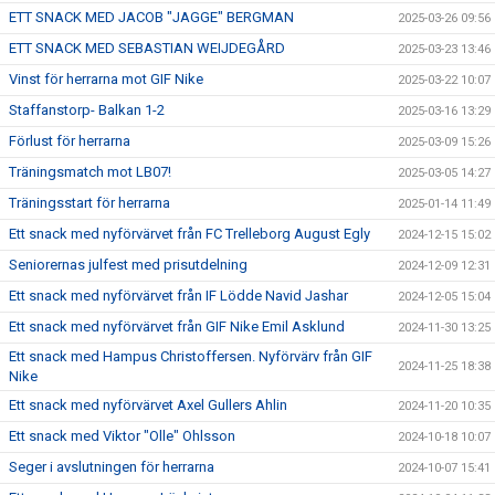
ETT SNACK MED JACOB "JAGGE" BERGMAN
2025-03-26 09:56
ETT SNACK MED SEBASTIAN WEIJDEGÅRD
2025-03-23 13:46
Vinst för herrarna mot GIF Nike
2025-03-22 10:07
Staffanstorp- Balkan 1-2
2025-03-16 13:29
Förlust för herrarna
2025-03-09 15:26
Träningsmatch mot LB07!
2025-03-05 14:27
Träningsstart för herrarna
2025-01-14 11:49
Ett snack med nyförvärvet från FC Trelleborg August Egly
2024-12-15 15:02
Seniorernas julfest med prisutdelning
2024-12-09 12:31
Ett snack med nyförvärvet från IF Lödde Navid Jashar
2024-12-05 15:04
Ett snack med nyförvärvet från GIF Nike Emil Asklund
2024-11-30 13:25
Ett snack med Hampus Christoffersen. Nyförvärv från GIF
2024-11-25 18:38
Nike
Ett snack med nyförvärvet Axel Gullers Ahlin
2024-11-20 10:35
Ett snack med Viktor "Olle" Ohlsson
2024-10-18 10:07
Seger i avslutningen för herrarna
2024-10-07 15:41