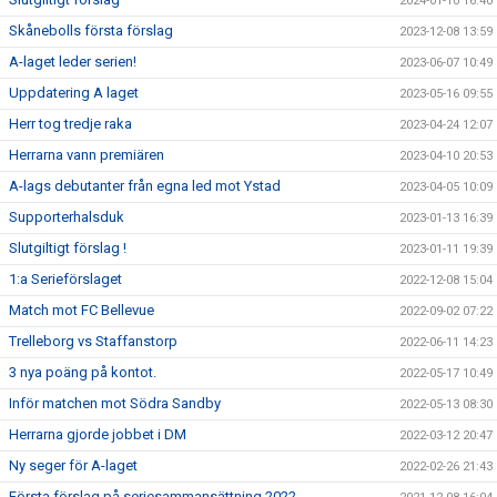
2024-01-10 16:40
Skånebolls första förslag
2023-12-08 13:59
A-laget leder serien!
2023-06-07 10:49
Uppdatering A laget
2023-05-16 09:55
Herr tog tredje raka
2023-04-24 12:07
Herrarna vann premiären
2023-04-10 20:53
A-lags debutanter från egna led mot Ystad
2023-04-05 10:09
Supporterhalsduk
2023-01-13 16:39
Slutgiltigt förslag !
2023-01-11 19:39
1:a Serieförslaget
2022-12-08 15:04
Match mot FC Bellevue
2022-09-02 07:22
Trelleborg vs Staffanstorp
2022-06-11 14:23
3 nya poäng på kontot.
2022-05-17 10:49
Inför matchen mot Södra Sandby
2022-05-13 08:30
Herrarna gjorde jobbet i DM
2022-03-12 20:47
Ny seger för A-laget
2022-02-26 21:43
Första förslag på seriesammansättning 2022