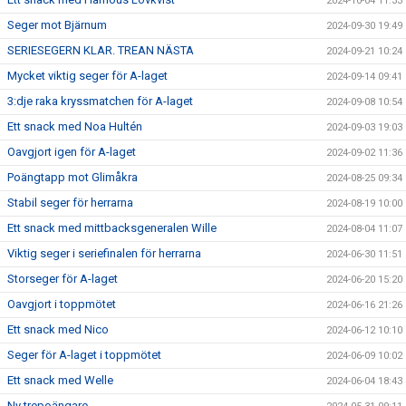
2024-10-04 11:33
Seger mot Bjärnum
2024-09-30 19:49
SERIESEGERN KLAR. TREAN NÄSTA
2024-09-21 10:24
Mycket viktig seger för A-laget
2024-09-14 09:41
3:dje raka kryssmatchen för A-laget
2024-09-08 10:54
Ett snack med Noa Hultén
2024-09-03 19:03
Oavgjort igen för A-laget
2024-09-02 11:36
Poängtapp mot Glimåkra
2024-08-25 09:34
Stabil seger för herrarna
2024-08-19 10:00
Ett snack med mittbacksgeneralen Wille
2024-08-04 11:07
Viktig seger i seriefinalen för herrarna
2024-06-30 11:51
Storseger för A-laget
2024-06-20 15:20
Oavgjort i toppmötet
2024-06-16 21:26
Ett snack med Nico
2024-06-12 10:10
Seger för A-laget i toppmötet
2024-06-09 10:02
Ett snack med Welle
2024-06-04 18:43
Ny trepoängare