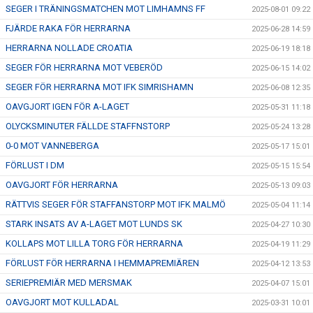
SEGER I TRÄNINGSMATCHEN MOT LIMHAMNS FF
2025-08-01 09:22
FJÄRDE RAKA FÖR HERRARNA
2025-06-28 14:59
HERRARNA NOLLADE CROATIA
2025-06-19 18:18
SEGER FÖR HERRARNA MOT VEBERÖD
2025-06-15 14:02
SEGER FÖR HERRARNA MOT IFK SIMRISHAMN
2025-06-08 12:35
OAVGJORT IGEN FÖR A-LAGET
2025-05-31 11:18
OLYCKSMINUTER FÄLLDE STAFFNSTORP
2025-05-24 13:28
0-0 MOT VANNEBERGA
2025-05-17 15:01
FÖRLUST I DM
2025-05-15 15:54
OAVGJORT FÖR HERRARNA
2025-05-13 09:03
RÄTTVIS SEGER FÖR STAFFANSTORP MOT IFK MALMÖ
2025-05-04 11:14
STARK INSATS AV A-LAGET MOT LUNDS SK
2025-04-27 10:30
KOLLAPS MOT LILLA TORG FÖR HERRARNA
2025-04-19 11:29
FÖRLUST FÖR HERRARNA I HEMMAPREMIÄREN
2025-04-12 13:53
SERIEPREMIÄR MED MERSMAK
2025-04-07 15:01
OAVGJORT MOT KULLADAL
2025-03-31 10:01