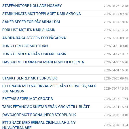
STAFFANSTORP NOLLADE NOSABY
2026-05-23 12:48
STARK INSATS MOT TOPPLAGET KARLSKRONA
2026-05-17 09:35
SÄKER SEGER FÖR PÅGARNA I DM
2026-05-14 18:56
FÖRLUST M0T IFK KARLSHAMN
2026-05-12 16:03
ANDRA RAKA SEGERN FÖR PÅGARNA
2026-05-03 08:53
TUNG FÖRLUST MOT TORN
2026-04-18 09:40
TUNG HEMRESA FRÅN OSKARSHAMN
2026-04-12 13:57
OAVGJORT I HEMMAPREMIÄREN MOT IFK BERGA
2026-04-06 16:20
2026-04-01 16:50
STARKT GENREP MOT LUNDS BK
2026-03-20 09:45
ETT SNACK MED NYFÖRVÄRVET FRÅN ESLÖVS BK, MAX
2026-03-17 18:35
JOHANSSON
RÄTTVIS SEGER MOT CROATIA
2026-03-16 11:34
TARIK FETAHOVIC SKIFTAR FRÅN GRÖNT TILL BLÅTT
2026-03-11 15:34
OAVGJORT MOT BOSNA INFÖR STORPUBLIK
2026-03-08 10:10
ETT SNACK MED EREMAL ZEJNULLAHU. NY
2026-03-04 10:54
HUVUDTRÄNARE