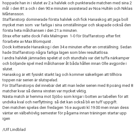
KONTAKT
hoppade han in i slutet av 2:a halvlek och punkterade matchen med sina 2
mål i den 81:a och i den 90:e minuten assisterad av Noa Hultén och Niklas
MEDLEMSTIPS
Mårtensson.
Staffanstorp dominerade första halvlek och fick Hanaskog att jaga boll
mycket men som var farliga i sina omställningar och skapade också den
EM / VM TIPS
första heta målchansen i den 21:a minuten.
Strax efter satte dock Felix Malmgren 1-0 för Staffanstorp efter fint
förarbete av Max Blomquist .
Dock kvitterade Hanaskog i den 34:e minuten efter en omställning. Sedan
hade Staffanstorp några farliga lägen som blev resultatlösa.
I andra halvlek jämnades spelet ut och stundtals var det tuffa närkamper
och böljande spel med målchanser åt båda hållen innan Olle avgjorde i
slutet.
Hanaskog är ett fysiskt starkt lag och kommer säkerligen att tillhöra
toppen när serien är slutspelad.
För Staffanstorps del innebär det att man leder serien med 8 poäng med 8
matcher kvar så denna vinsten var mycket viktig.
Nästa match är hemma mot Sjöbo som krigar i botten av tabellen för att
undvika kval och nerflyttning så det kan också bli en tuff uppgift.
Den matchen spelas den fredagen 16:e augusti kl.19.00 men innan dess
väntar en välbehövlig semester för pågarna innan träningen startar upp
igen
/Ulf Lindblad