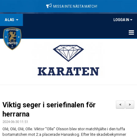
MISSA INTE NÄSTA MATCH!
A-LAG
LOGGA IN
HEM
NYHETER
KALENDER
MATCHER
TRUPPEN
Viktig seger i seriefinalen för
<
>
BILDGALLERI
herrarna
2024-06-30 11:51
DOKUMENT
Olé, Olé, Olé, Olle. Viktor "Olle" Olsson blev stor matchhjälte i den tuffa
bortamatchen mot 2:a placerade Hanaskog. Efter lite skadebekymmer