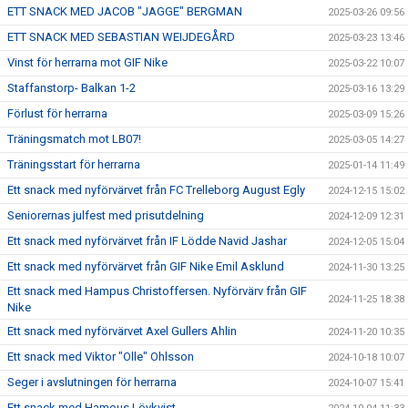
ETT SNACK MED JACOB "JAGGE" BERGMAN
2025-03-26 09:56
ETT SNACK MED SEBASTIAN WEIJDEGÅRD
2025-03-23 13:46
Vinst för herrarna mot GIF Nike
2025-03-22 10:07
Staffanstorp- Balkan 1-2
2025-03-16 13:29
Förlust för herrarna
2025-03-09 15:26
Träningsmatch mot LB07!
2025-03-05 14:27
Träningsstart för herrarna
2025-01-14 11:49
Ett snack med nyförvärvet från FC Trelleborg August Egly
2024-12-15 15:02
Seniorernas julfest med prisutdelning
2024-12-09 12:31
Ett snack med nyförvärvet från IF Lödde Navid Jashar
2024-12-05 15:04
Ett snack med nyförvärvet från GIF Nike Emil Asklund
2024-11-30 13:25
Ett snack med Hampus Christoffersen. Nyförvärv från GIF
2024-11-25 18:38
Nike
Ett snack med nyförvärvet Axel Gullers Ahlin
2024-11-20 10:35
Ett snack med Viktor "Olle" Ohlsson
2024-10-18 10:07
Seger i avslutningen för herrarna
2024-10-07 15:41
Ett snack med Hamous Lövkvist