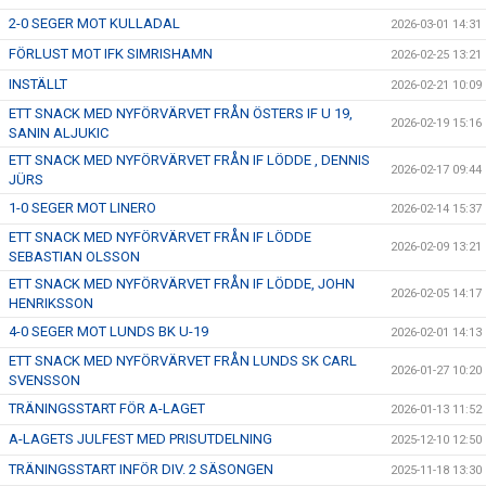
2-0 SEGER MOT KULLADAL
2026-03-01 14:31
FÖRLUST MOT IFK SIMRISHAMN
2026-02-25 13:21
INSTÄLLT
2026-02-21 10:09
ETT SNACK MED NYFÖRVÄRVET FRÅN ÖSTERS IF U 19,
2026-02-19 15:16
SANIN ALJUKIC
ETT SNACK MED NYFÖRVÄRVET FRÅN IF LÖDDE , DENNIS
2026-02-17 09:44
JÜRS
1-0 SEGER MOT LINERO
2026-02-14 15:37
ETT SNACK MED NYFÖRVÄRVET FRÅN IF LÖDDE
2026-02-09 13:21
SEBASTIAN OLSSON
ETT SNACK MED NYFÖRVÄRVET FRÅN IF LÖDDE, JOHN
2026-02-05 14:17
HENRIKSSON
4-0 SEGER MOT LUNDS BK U-19
2026-02-01 14:13
ETT SNACK MED NYFÖRVÄRVET FRÅN LUNDS SK CARL
2026-01-27 10:20
SVENSSON
TRÄNINGSSTART FÖR A-LAGET
2026-01-13 11:52
A-LAGETS JULFEST MED PRISUTDELNING
2025-12-10 12:50
TRÄNINGSSTART INFÖR DIV. 2 SÄSONGEN
2025-11-18 13:30