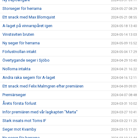
2024-05-31 09:11
Storseger för herrarna
2024-05-27 08:29
Ett snack med Max Blomquist
2024-05-21 08:55
A-laget på vinnarspåret igen
2024-05-18 13:40
Vinstsviten bruten
2024-05-14 13:03
Ny seger för herrarna
2024-05-09 15:52
Förlustnollan intakt
2024-05-04 17:29
Övertygande seger i Sjöbo
2024-04-29 10:40
Nollorna intakta
2024-04-21 16:22
Andra raka segern för A-laget
2024-04-16 12:11
Ett snack med Felix Malmgren efter premiären
2024-04-09 09:01
Premiärseger
2024-04-07 08:48
Årets första förlust
2024-03-31 10:02
Inför premiären med vår lagkapten "Marta"
2024-03-27 10:41
Stark insats mot Torns IF
2024-03-22 11:25
Seger mot Kvarnby
2024-03-15 11:01
Ny seger för herrarna