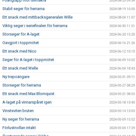
Poängtapp mot Glimåkra
2024-08-25 09:34
Stabil seger för herrarna
2024-08-19 10:00
Ett snack med mittbacksgeneralen Wille
2024-08-04 11:07
Viktig seger i seriefinalen för herrarna
2024-06-30 11:51
Storseger för A-laget
2024-06-20 15:20
Oavgjort i toppmötet
2024-06-16 21:26
Ett snack med Nico
2024-06-12 10:10
Seger för A-laget i toppmötet
2024-06-09 10:02
Ett snack med Welle
2024-06-04 18:43
Ny trepoängare
2024-05-31 09:11
Storseger för herrarna
2024-05-27 08:29
Ett snack med Max Blomquist
2024-05-21 08:55
A-laget på vinnarspåret igen
2024-05-18 13:40
Vinstsviten bruten
2024-05-14 13:03
Ny seger för herrarna
2024-05-09 15:52
Förlustnollan intakt
2024-05-04 17:29