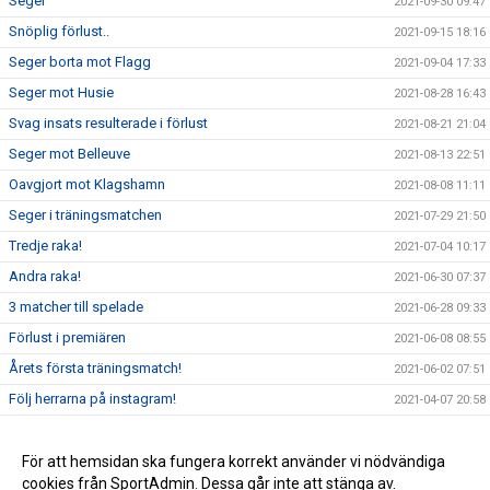
Seger
2021-09-30 09:47
Snöplig förlust..
2021-09-15 18:16
Seger borta mot Flagg
2021-09-04 17:33
Seger mot Husie
2021-08-28 16:43
Svag insats resulterade i förlust
2021-08-21 21:04
Seger mot Belleuve
2021-08-13 22:51
Oavgjort mot Klagshamn
2021-08-08 11:11
Seger i träningsmatchen
2021-07-29 21:50
Tredje raka!
2021-07-04 10:17
Andra raka!
2021-06-30 07:37
3 matcher till spelade
2021-06-28 09:33
Förlust i premiären
2021-06-08 08:55
Årets första träningsmatch!
2021-06-02 07:51
Följ herrarna på instagram!
2021-04-07 20:58
Första 2-3 veckorna
2021-02-10 19:21
RESTRIKTIONER
För att hemsidan ska fungera korrekt använder vi nödvändiga
2021-02-10 16:58
cookies från SportAdmin. Dessa går inte att stänga av.