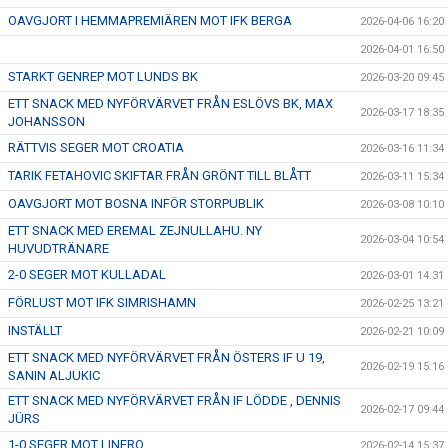
OAVGJORT I HEMMAPREMIÄREN MOT IFK BERGA
2026-04-06 16:20
2026-04-01 16:50
STARKT GENREP MOT LUNDS BK
2026-03-20 09:45
ETT SNACK MED NYFÖRVÄRVET FRÅN ESLÖVS BK, MAX
2026-03-17 18:35
JOHANSSON
RÄTTVIS SEGER MOT CROATIA
2026-03-16 11:34
TARIK FETAHOVIC SKIFTAR FRÅN GRÖNT TILL BLÅTT
2026-03-11 15:34
OAVGJORT MOT BOSNA INFÖR STORPUBLIK
2026-03-08 10:10
ETT SNACK MED EREMAL ZEJNULLAHU. NY
2026-03-04 10:54
HUVUDTRÄNARE
2-0 SEGER MOT KULLADAL
2026-03-01 14:31
FÖRLUST MOT IFK SIMRISHAMN
2026-02-25 13:21
INSTÄLLT
2026-02-21 10:09
ETT SNACK MED NYFÖRVÄRVET FRÅN ÖSTERS IF U 19,
2026-02-19 15:16
SANIN ALJUKIC
ETT SNACK MED NYFÖRVÄRVET FRÅN IF LÖDDE , DENNIS
2026-02-17 09:44
JÜRS
1-0 SEGER MOT LINERO
2026-02-14 15:37