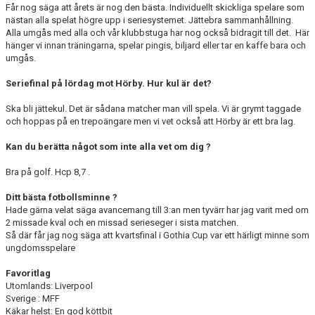
Får nog säga att årets är nog den bästa. Individuellt skickliga spelare som
nästan alla spelat högre upp i seriesystemet. Jättebra sammanhållning.
Alla umgås med alla och vår klubbstuga har nog också bidragit till det. Här
hänger vi innan träningarna, spelar pingis, biljard eller tar en kaffe bara och
umgås.
Seriefinal på lördag mot Hörby. Hur kul är det?
Ska bli jättekul. Det är sådana matcher man vill spela. Vi är grymt taggade
och hoppas på en trepoängare men vi vet också att Hörby är ett bra lag.
Kan du berätta något som inte alla vet om dig ?
Bra på golf. Hcp 8,7 .
Ditt bästa fotbollsminne ?
Hade gärna velat säga avancemang till 3:an men tyvärr har jag varit med om
2 missade kval och en missad serieseger i sista matchen.
Så där får jag nog säga att kvartsfinal i Gothia Cup var ett härligt minne som
ungdomsspelare
Favoritlag
Utomlands: Liverpool
Sverige : MFF
Käkar helst: En god köttbit