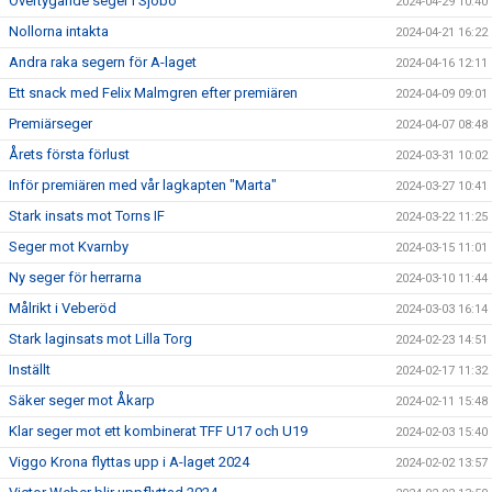
Övertygande seger i Sjöbo
2024-04-29 10:40
Nollorna intakta
2024-04-21 16:22
Andra raka segern för A-laget
2024-04-16 12:11
Ett snack med Felix Malmgren efter premiären
2024-04-09 09:01
Premiärseger
2024-04-07 08:48
Årets första förlust
2024-03-31 10:02
Inför premiären med vår lagkapten "Marta"
2024-03-27 10:41
Stark insats mot Torns IF
2024-03-22 11:25
Seger mot Kvarnby
2024-03-15 11:01
Ny seger för herrarna
2024-03-10 11:44
Målrikt i Veberöd
2024-03-03 16:14
Stark laginsats mot Lilla Torg
2024-02-23 14:51
Inställt
2024-02-17 11:32
Säker seger mot Åkarp
2024-02-11 15:48
Klar seger mot ett kombinerat TFF U17 och U19
2024-02-03 15:40
Viggo Krona flyttas upp i A-laget 2024
2024-02-02 13:57