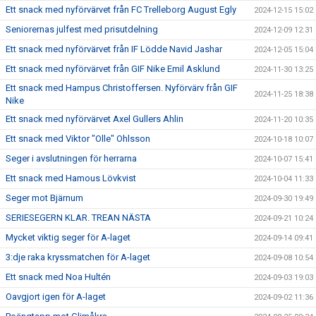
Ett snack med nyförvärvet från FC Trelleborg August Egly
2024-12-15 15:02
Seniorernas julfest med prisutdelning
2024-12-09 12:31
Ett snack med nyförvärvet från IF Lödde Navid Jashar
2024-12-05 15:04
Ett snack med nyförvärvet från GIF Nike Emil Asklund
2024-11-30 13:25
Ett snack med Hampus Christoffersen. Nyförvärv från GIF
2024-11-25 18:38
Nike
Ett snack med nyförvärvet Axel Gullers Ahlin
2024-11-20 10:35
Ett snack med Viktor "Olle" Ohlsson
2024-10-18 10:07
Seger i avslutningen för herrarna
2024-10-07 15:41
Ett snack med Hamous Lövkvist
2024-10-04 11:33
Seger mot Bjärnum
2024-09-30 19:49
SERIESEGERN KLAR. TREAN NÄSTA
2024-09-21 10:24
Mycket viktig seger för A-laget
2024-09-14 09:41
3:dje raka kryssmatchen för A-laget
2024-09-08 10:54
Ett snack med Noa Hultén
2024-09-03 19:03
Oavgjort igen för A-laget
2024-09-02 11:36