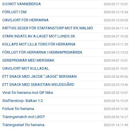
0-0 MOT VANNEBERGA
2025-05-17 15:01
FÖRLUST I DM
2025-05-15 15:54
OAVGJORT FÖR HERRARNA
2025-05-13 09:03
RÄTTVIS SEGER FÖR STAFFANSTORP MOT IFK MALMÖ
2025-05-04 11:14
STARK INSATS AV A-LAGET MOT LUNDS SK
2025-04-27 10:30
KOLLAPS MOT LILLA TORG FÖR HERRARNA
2025-04-19 11:29
FÖRLUST FÖR HERRARNA I HEMMAPREMIÄREN
2025-04-12 13:53
SERIEPREMIÄR MED MERSMAK
2025-04-07 15:01
OAVGJORT MOT KULLADAL
2025-03-31 10:01
ETT SNACK MED JACOB "JAGGE" BERGMAN
2025-03-26 09:56
ETT SNACK MED SEBASTIAN WEIJDEGÅRD
2025-03-23 13:46
Vinst för herrarna mot GIF Nike
2025-03-22 10:07
Staffanstorp- Balkan 1-2
2025-03-16 13:29
Förlust för herrarna
2025-03-09 15:26
Träningsmatch mot LB07!
2025-03-05 14:27
Träningsstart för herrarna
2025-01-14 11:49