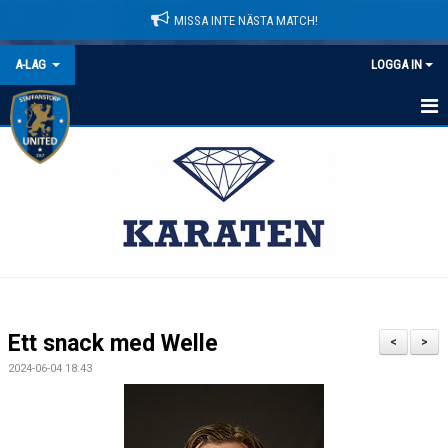
MISSA INTE NÄSTA MATCH!
A-LAG
LOGGA IN
HEM
NYHETER
KALENDER
MATCHER
TRUPPEN
Ett snack med Welle
<
>
BILDGALLERI
2024-06-04 18:43
DOKUMENT