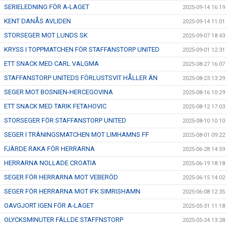
SERIELEDNING FÖR A-LAGET
2025-09-14 16:19
KENT DANÅS AVLIDEN
2025-09-14 11:01
STORSEGER MOT LUNDS SK
2025-09-07 18:43
KRYSS I TOPPMATCHEN FÖR STAFFANSTORP UNITED
2025-09-01 12:31
ETT SNACK MED CARL VALGMA
2025-08-27 16:07
STAFFANSTORP UNITEDS FÖRLUSTSVIT HÅLLER ÄN
2025-08-23 13:29
SEGER MOT BOSNIEN-HERCEGOVINA
2025-08-16 10:29
ETT SNACK MED TARIK FETAHOVIC
2025-08-12 17:03
STORSEGER FÖR STAFFANSTORP UNITED
2025-08-10 10:10
SEGER I TRÄNINGSMATCHEN MOT LIMHAMNS FF
2025-08-01 09:22
FJÄRDE RAKA FÖR HERRARNA
2025-06-28 14:59
HERRARNA NOLLADE CROATIA
2025-06-19 18:18
SEGER FÖR HERRARNA MOT VEBERÖD
2025-06-15 14:02
SEGER FÖR HERRARNA MOT IFK SIMRISHAMN
2025-06-08 12:35
OAVGJORT IGEN FÖR A-LAGET
2025-05-31 11:18
OLYCKSMINUTER FÄLLDE STAFFNSTORP
2025-05-24 13:28