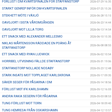
FÖRLUST I DM KVARTSFINALEN FÖR STAFFANSTORP
2026-07-29 16:35
STARKT GENREP INFÖR DM-KVARTSFINALEN
2026-07-25 15:26
STEKHETT MÖTE I VÄXJÖ
2026-06-28 15:15
OAVGJORT I SISTA VÅROMGÅNGEN
2026-06-23 14:44
OAVGJORT MOT LILLA TORG
2026-06-13 14:54
ETT SNACK MED ALEXANDER MELLESMO
2026-06-10 15:35
NIKLAS MÅRTENSSON RÄDDADE EN POÄNG ÅT
2026-06-08 08:55
STAFFANSTORP
ETT SNACK MED RYAN LUDWICK
2026-06-02 10:54
HORRIBEL UTVISNING FÄLLDE STAFFANSTORP
2026-05-31 19:06
STAFFANSTORP NOLLADE NOSABY
2026-05-23 12:48
STARK INSATS MOT TOPPLAGET KARLSKRONA
2026-05-17 09:35
SÄKER SEGER FÖR PÅGARNA I DM
2026-05-14 18:56
FÖRLUST M0T IFK KARLSHAMN
2026-05-12 16:03
ANDRA RAKA SEGERN FÖR PÅGARNA
2026-05-03 08:53
TUNG FÖRLUST MOT TORN
2026-04-18 09:40
TUNG HEMRESA FRÅN OSKARSHAMN
2026-04-12 13:57