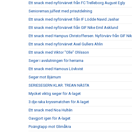
Ett snack med nyförvärvet från FC Trelleborg August Egly
Seniorernas julfest med prisutdelning
Ett snack med nyförvärvet från IF Lödde Navid Jashar
Ett snack med nyförvärvet från GIF Nike Emil Asklund
Ett snack med Hampus Christoffersen. Nyförvärv från GIF Ni
Ett snack med nyförvärvet Axel Gullers Ahlin
Ett snack med Viktor "Olle" Ohlsson
Seger i avslutningen för herrarna
Ett snack med Hamous Lövkvist
Seger mot Bjärnum
SERIESEGERN KLAR. TREAN NÄSTA
Mycket viktig seger för A-laget
3:dje raka kryssmatchen för A-laget
Ett snack med Noa Hultén
Oavgjort igen för A-laget
Poängtapp mot Glimåkra