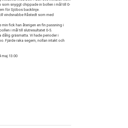
 som snyggt chippade in bollen i mål till 0-
lem för Sjöbos backlinje.
d till vindsnabbe Råstedt som med
e min fick han återigen en fin passning i
len i mål till slutresultatet 0-5.
 dålig gräsmatta. Vi hade perioder i
o. Fjärde raka segern, nollan intakt och
4 maj 13.00