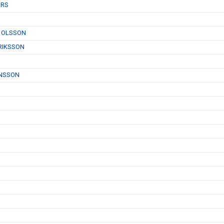
ÜRS
N OLSSON
RIKSSON
ENSSON