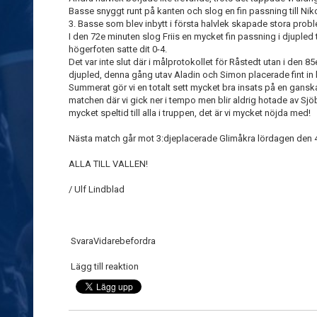
Basse snyggt runt på kanten och slog en fin passning till Niko
3. Basse som blev inbytt i första halvlek skapade stora prob
I den 72e minuten slog Friis en mycket fin passning i djuple
högerfoten satte dit 0-4.
Det var inte slut där i målprotokollet för Råstedt utan i den 85
djupled, denna gång utav Aladin och Simon placerade fint in bol
Summerat gör vi en totalt sett mycket bra insats på en ganska
matchen där vi gick ner i tempo men blir aldrig hotade av Sjöb
mycket speltid till alla i truppen, det är vi mycket nöjda med!
Nästa match går mot 3:djeplacerade Glimåkra lördagen den 
ALLA TILL VALLEN!
/ Ulf Lindblad
Svara
Vidarebefordra
Lägg till reaktion