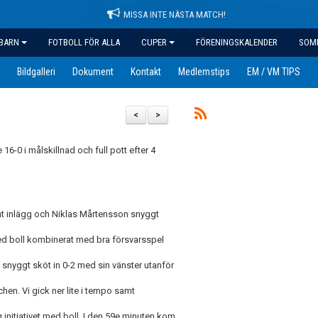
MISSA INTE NÄSTA MATCH!
BARN
FOTBOLL FÖR ALLA
CUPER
FÖRENINGSKALENDER
SOM
Bildgalleri
Dokument
Kontakt
Medlemstips
EM / VM TIPS
<
>
6-0 i målskillnad och full pott efter 4
int inlägg och Niklas Mårtensson snyggt
 med boll kombinerat med bra försvarsspel
 snyggt sköt in 0-2 med sin vänster utanför
hen. Vi gick ner lite i tempo samt
g initiativet med boll. I den 59e minuten kom