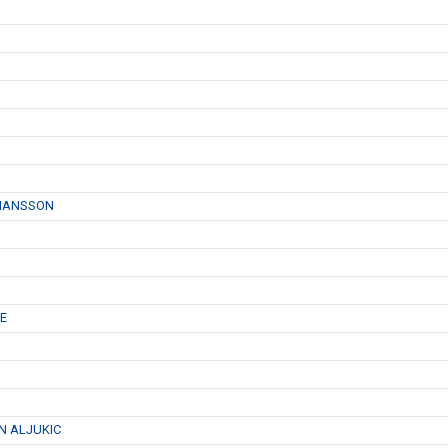
OHANSSON
E
N ALJUKIC