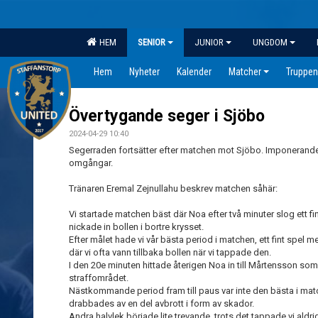
HEM
SENIOR
JUNIOR
UNGDOM
Hem
Nyheter
Kalender
Matcher
Truppen
Övertygande seger i Sjöbo
2024-04-29 10:40
Segerraden fortsätter efter matchen mot Sjöbo. Imponerande 1
omgångar.
Tränaren Eremal Zejnullahu beskrev matchen såhär:
Vi startade matchen bäst där Noa efter två minuter slog ett f
nickade in bollen i bortre krysset.
Efter målet hade vi vår bästa period i matchen, ett fint spel
där vi ofta vann tillbaka bollen när vi tappade den.
I den 20e minuten hittade återigen Noa in till Mårtensson som
straffområdet.
Nästkommande period fram till paus var inte den bästa i matc
drabbades av en del avbrott i form av skador.
Andra halvlek började lite trevande, trots det tappade vi aldri