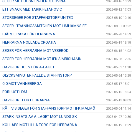
SEGER MOT BOSNIEN-HERCEGOVINA
2025-08-16 10:29
ETT SNACK MED TARIK FETAHOVIC
2025-08-12 17:03
STORSEGER FÖR STAFFANSTORP UNITED
2025-08-10 10:10
SEGER I TRÄNINGSMATCHEN MOT LIMHAMNS FF
2025-08-01 09:22
FJÄRDE RAKA FÖR HERRARNA
2025-06-28 14:59
HERRARNA NOLLADE CROATIA
2025-06-19 18:18
SEGER FÖR HERRARNA MOT VEBERÖD
2025-06-15 14:02
SEGER FÖR HERRARNA MOT IFK SIMRISHAMN
2025-06-08 12:35
OAVGJORT IGEN FÖR A-LAGET
2025-05-31 11:18
OLYCKSMINUTER FÄLLDE STAFFNSTORP
2025-05-24 13:28
0-0 MOT VANNEBERGA
2025-05-17 15:01
FÖRLUST I DM
2025-05-15 15:54
OAVGJORT FÖR HERRARNA
2025-05-13 09:03
RÄTTVIS SEGER FÖR STAFFANSTORP MOT IFK MALMÖ
2025-05-04 11:14
STARK INSATS AV A-LAGET MOT LUNDS SK
2025-04-27 10:30
KOLLAPS MOT LILLA TORG FÖR HERRARNA
2025-04-19 11:29