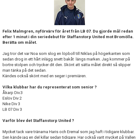
KONTAKT
MEDLEMSTIPS
EM / VM TIPS
Felix Malmgren, nyförvärv för året från LB 07. Du gjorde mål redan
efter 1 minut i din seriedebut för Staffanstorp United mot Bromölla.
Berätta om målet.
Jag tror det var Noa som slog en löpboll till Niklas på högerkanten som
sedan drog in ett hårt inlägg snett bakåt längs marken. Jag kommer på
bortre stolpen och trycker dit den. Skönt att sätta målet direkt så slipper
man tänka på det sedan.
Kändes också skönt med en seger i premiären.
Vilka klubbar har du representerat som senior ?
Åkarp Div.3
Eslöv Div 2
Nike Div 3
LB 07 Div 3
Varför blev det Staffanstorp United ?
Mycket tack vare tränarna Haris och Eremal som jag haft i tidigare klubbar.
Sen kände jag en del killar sedan tidigare. Har också varit mycket på Vallen