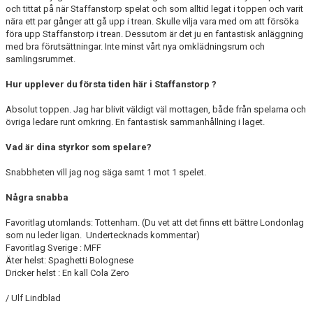
och tittat på när Staffanstorp spelat och som alltid legat i toppen och varit
nära ett par gånger att gå upp i trean. Skulle vilja vara med om att försöka
föra upp Staffanstorp i trean. Dessutom är det ju en fantastisk anläggning
med bra förutsättningar. Inte minst vårt nya omklädningsrum och
samlingsrummet.
Hur upplever du första tiden här i Staffanstorp ?
Absolut toppen. Jag har blivit väldigt väl mottagen, både från spelarna och
övriga ledare runt omkring. En fantastisk sammanhållning i laget.
Vad är dina styrkor som spelare?
Snabbheten vill jag nog säga samt 1 mot 1 spelet.
Några snabba
Favoritlag utomlands: Tottenham. (Du vet att det finns ett bättre Londonlag
som nu leder ligan. Undertecknads kommentar)
Favoritlag Sverige : MFF
Äter helst: Spaghetti Bolognese
Dricker helst : En kall Cola Zero
/ Ulf Lindblad