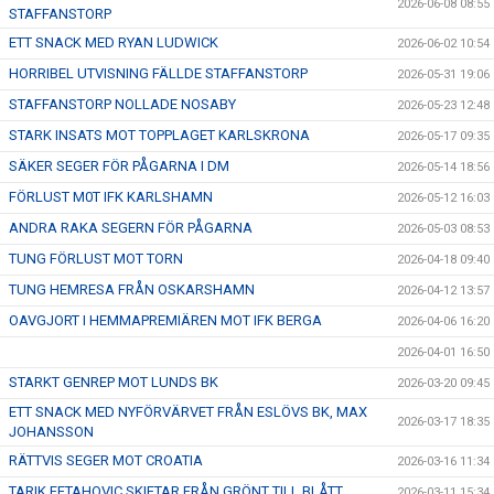
2026-06-08 08:55
STAFFANSTORP
ETT SNACK MED RYAN LUDWICK
2026-06-02 10:54
HORRIBEL UTVISNING FÄLLDE STAFFANSTORP
2026-05-31 19:06
STAFFANSTORP NOLLADE NOSABY
2026-05-23 12:48
STARK INSATS MOT TOPPLAGET KARLSKRONA
2026-05-17 09:35
SÄKER SEGER FÖR PÅGARNA I DM
2026-05-14 18:56
FÖRLUST M0T IFK KARLSHAMN
2026-05-12 16:03
ANDRA RAKA SEGERN FÖR PÅGARNA
2026-05-03 08:53
TUNG FÖRLUST MOT TORN
2026-04-18 09:40
TUNG HEMRESA FRÅN OSKARSHAMN
2026-04-12 13:57
OAVGJORT I HEMMAPREMIÄREN MOT IFK BERGA
2026-04-06 16:20
2026-04-01 16:50
STARKT GENREP MOT LUNDS BK
2026-03-20 09:45
ETT SNACK MED NYFÖRVÄRVET FRÅN ESLÖVS BK, MAX
2026-03-17 18:35
JOHANSSON
RÄTTVIS SEGER MOT CROATIA
2026-03-16 11:34
TARIK FETAHOVIC SKIFTAR FRÅN GRÖNT TILL BLÅTT
2026-03-11 15:34