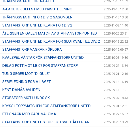
TRÄNINGSSTART FÖR A-LAGET
2026-01-13 11:52
A-LAGETS JULFEST MED PRISUTDELNING
2025-12-10 12:50
TRÄNINGSSTART INFÖR DIV. 2 SÄSONGEN
2025-11-18 13:30
STAFFANSTORP UNITED KLARA FÖR DIV.2
2025-11-02 11:40
ÅTERIGEN EN GALEN MATCH AV STAFFANSTORP UNITED
2025-10-25 23:21
STAFFANSTORP UNITED KLARA FÖR SLUTKVAL TILL DIV. 2
2025-10-18 22:32
STAFFANSTORP VÄGRAR FÖRLORA
2025-10-12 09:27
KVALSPEL VÄNTAR FÖR STAFFANSTORP UNITED
2025-10-06 19:30
DELAD POTT MOT LB 07 FÖR STAFFANSTORP
2025-09-27 13:59
TUNG SEGER MOT "DI GULE"
2025-09-21 12:16
SERIELEDNING FÖR A-LAGET
2025-09-14 16:19
KENT DANÅS AVLIDEN
2025-09-14 11:01
STORSEGER MOT LUNDS SK
2025-09-07 18:43
KRYSS I TOPPMATCHEN FÖR STAFFANSTORP UNITED
2025-09-01 12:31
ETT SNACK MED CARL VALGMA
2025-08-27 16:07
STAFFANSTORP UNITEDS FÖRLUSTSVIT HÅLLER ÄN
2025-08-23 13:29