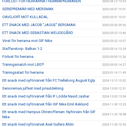
FÖRLUST FÖR HERRARNA I HEMMAPREMIÄREN
2025-04-12 13:53
SERIEPREMIÄR MED MERSMAK
2025-04-07 15:01
OAVGJORT MOT KULLADAL
2025-03-31 10:01
ETT SNACK MED JACOB "JAGGE" BERGMAN
2025-03-26 09:56
ETT SNACK MED SEBASTIAN WEIJDEGÅRD
2025-03-23 13:46
Vinst för herrarna mot GIF Nike
2025-03-22 10:07
Staffanstorp- Balkan 1-2
2025-03-16 13:29
Förlust för herrarna
2025-03-09 15:26
Träningsmatch mot LB07!
2025-03-05 14:27
Träningsstart för herrarna
2025-01-14 11:49
Ett snack med nyförvärvet från FC Trelleborg August Egly
2024-12-15 15:02
Seniorernas julfest med prisutdelning
2024-12-09 12:31
Ett snack med nyförvärvet från IF Lödde Navid Jashar
2024-12-05 15:04
Ett snack med nyförvärvet från GIF Nike Emil Asklund
2024-11-30 13:25
Ett snack med Hampus Christoffersen. Nyförvärv från GIF
2024-11-25 18:38
Nike
Ett snack med nyförvärvet Axel Gullers Ahlin
2024-11-20 10:35