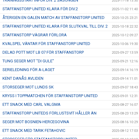
TRÄNINGSSTART INFÖR DIV. 2 SÄSONGEN
2025-11-18 13:30
STAFFANSTORP UNITED KLARA FÖR DIV.2
2025-11-02 11:40
ÅTERIGEN EN GALEN MATCH AV STAFFANSTORP UNITED
2025-10-25 23:21
STAFFANSTORP UNITED KLARA FÖR SLUTKVAL TILL DIV. 2
2025-10-18 22:32
STAFFANSTORP VÄGRAR FÖRLORA
2025-10-12 09:27
KVALSPEL VÄNTAR FÖR STAFFANSTORP UNITED
2025-10-06 19:30
DELAD POTT MOT LB 07 FÖR STAFFANSTORP
2025-09-27 13:59
TUNG SEGER MOT "DI GULE"
2025-09-21 12:16
SERIELEDNING FÖR A-LAGET
2025-09-14 16:19
KENT DANÅS AVLIDEN
2025-09-14 11:01
STORSEGER MOT LUNDS SK
2025-09-07 18:43
KRYSS I TOPPMATCHEN FÖR STAFFANSTORP UNITED
2025-09-01 12:31
ETT SNACK MED CARL VALGMA
2025-08-27 16:07
STAFFANSTORP UNITEDS FÖRLUSTSVIT HÅLLER ÄN
2025-08-23 13:29
SEGER MOT BOSNIEN-HERCEGOVINA
2025-08-16 10:29
ETT SNACK MED TARIK FETAHOVIC
2025-08-12 17:03