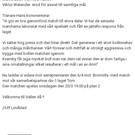
KONTAKT
Viktor Welander stod för assist till samtliga mål.
MEDLEMSTIPS
Tränare Haris kommenterar:
"Vi gör en bra genomförd match till stora delar. Vi har de senaste
EM / VM TIPS
matcherna laborerat med vårt spelsätt och fått en jättefin respons från
laget.
Vi sätter hög press och den biter direkt. Det genererar i ett stort bollinnehav
och många målchanser. Vårt försvar och mittfält är otroligt aggressiva och
trygga med bollen matchen igenom.
Kvarnby får jaga mycket boll men när dem väl vinner den är dom farliga i
sina omställningar vilket resulterar i ett mål i en av dom"
Nu laddar vi vidare mot seriepremiären den 6/4 mot Bromölla med match
mot vår samarbetspartner div-1 laget Torn.
Den matchen spelas onsdagen den 20/3 19.00 på plan 2
Välkomna till Vallen då !!
//Ulf Lindblad