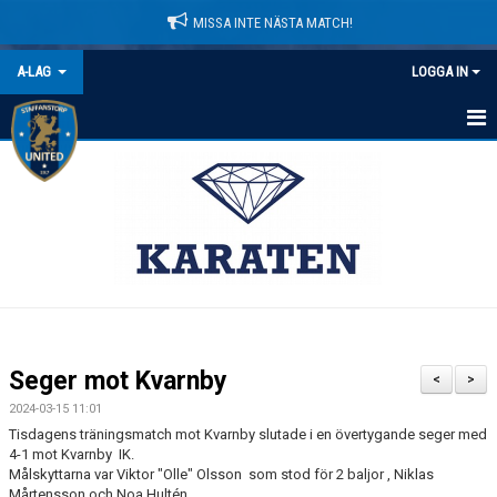
MISSA INTE NÄSTA MATCH!
A-LAG
LOGGA IN
HEM
NYHETER
KALENDER
MATCHER
TRUPPEN
Seger mot Kvarnby
<
>
BILDGALLERI
2024-03-15 11:01
Tisdagens träningsmatch mot Kvarnby slutade i en övertygande seger med
DOKUMENT
4-1 mot Kvarnby IK.
Målskyttarna var Viktor "Olle" Olsson som stod för 2 baljor , Niklas
Mårtensson och Noa Hultén.