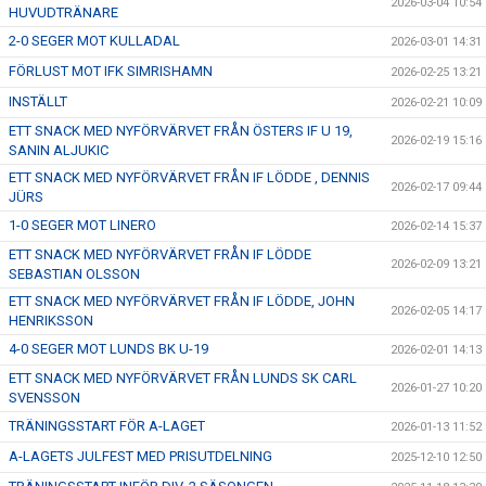
2026-03-04 10:54
HUVUDTRÄNARE
2-0 SEGER MOT KULLADAL
2026-03-01 14:31
FÖRLUST MOT IFK SIMRISHAMN
2026-02-25 13:21
INSTÄLLT
2026-02-21 10:09
ETT SNACK MED NYFÖRVÄRVET FRÅN ÖSTERS IF U 19,
2026-02-19 15:16
SANIN ALJUKIC
ETT SNACK MED NYFÖRVÄRVET FRÅN IF LÖDDE , DENNIS
2026-02-17 09:44
JÜRS
1-0 SEGER MOT LINERO
2026-02-14 15:37
ETT SNACK MED NYFÖRVÄRVET FRÅN IF LÖDDE
2026-02-09 13:21
SEBASTIAN OLSSON
ETT SNACK MED NYFÖRVÄRVET FRÅN IF LÖDDE, JOHN
2026-02-05 14:17
HENRIKSSON
4-0 SEGER MOT LUNDS BK U-19
2026-02-01 14:13
ETT SNACK MED NYFÖRVÄRVET FRÅN LUNDS SK CARL
2026-01-27 10:20
SVENSSON
TRÄNINGSSTART FÖR A-LAGET
2026-01-13 11:52
A-LAGETS JULFEST MED PRISUTDELNING
2025-12-10 12:50