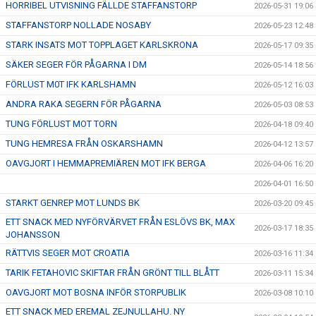
HORRIBEL UTVISNING FÄLLDE STAFFANSTORP
2026-05-31 19:06
STAFFANSTORP NOLLADE NOSABY
2026-05-23 12:48
STARK INSATS MOT TOPPLAGET KARLSKRONA
2026-05-17 09:35
SÄKER SEGER FÖR PÅGARNA I DM
2026-05-14 18:56
FÖRLUST M0T IFK KARLSHAMN
2026-05-12 16:03
ANDRA RAKA SEGERN FÖR PÅGARNA
2026-05-03 08:53
TUNG FÖRLUST MOT TORN
2026-04-18 09:40
TUNG HEMRESA FRÅN OSKARSHAMN
2026-04-12 13:57
OAVGJORT I HEMMAPREMIÄREN MOT IFK BERGA
2026-04-06 16:20
2026-04-01 16:50
STARKT GENREP MOT LUNDS BK
2026-03-20 09:45
ETT SNACK MED NYFÖRVÄRVET FRÅN ESLÖVS BK, MAX
2026-03-17 18:35
JOHANSSON
RÄTTVIS SEGER MOT CROATIA
2026-03-16 11:34
TARIK FETAHOVIC SKIFTAR FRÅN GRÖNT TILL BLÅTT
2026-03-11 15:34
OAVGJORT MOT BOSNA INFÖR STORPUBLIK
2026-03-08 10:10
ETT SNACK MED EREMAL ZEJNULLAHU. NY