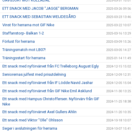
OAVGJORT MOT KULLADAL
2025-03-31 10:01
ETT SNACK MED JACOB "JAGGE" BERGMAN
2025-03-26 09:56
ETT SNACK MED SEBASTIAN WEIJDEGÅRD
2025-03-23 13:46
Vinst för herrarna mot GIF Nike
2025-03-22 10:07
Staffanstorp- Balkan 1-2
2025-03-16 13:29
Förlust för herrarna
2025-03-09 15:26
Träningsmatch mot LB07!
2025-03-05 14:27
Träningsstart för herrarna
2025-01-14 11:49
Ett snack med nyförvärvet från FC Trelleborg August Egly
2024-12-15 15:02
Seniorernas julfest med prisutdelning
2024-12-09 12:31
Ett snack med nyförvärvet från IF Lödde Navid Jashar
2024-12-05 15:04
Ett snack med nyförvärvet från GIF Nike Emil Asklund
2024-11-30 13:25
Ett snack med Hampus Christoffersen. Nyförvärv från GIF
2024-11-25 18:38
Nike
Ett snack med nyförvärvet Axel Gullers Ahlin
2024-11-20 10:35
Ett snack med Viktor "Olle" Ohlsson
2024-10-18 10:07
Seger i avslutningen för herrarna
2024-10-07 15:41