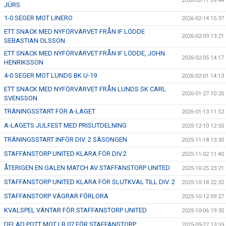
2026-02-17 09:44
JÜRS
1-0 SEGER MOT LINERO
2026-02-14 15:37
ETT SNACK MED NYFÖRVÄRVET FRÅN IF LÖDDE
2026-02-09 13:21
SEBASTIAN OLSSON
ETT SNACK MED NYFÖRVÄRVET FRÅN IF LÖDDE, JOHN
2026-02-05 14:17
HENRIKSSON
4-0 SEGER MOT LUNDS BK U-19
2026-02-01 14:13
ETT SNACK MED NYFÖRVÄRVET FRÅN LUNDS SK CARL
2026-01-27 10:20
SVENSSON
TRÄNINGSSTART FÖR A-LAGET
2026-01-13 11:52
A-LAGETS JULFEST MED PRISUTDELNING
2025-12-10 12:50
TRÄNINGSSTART INFÖR DIV. 2 SÄSONGEN
2025-11-18 13:30
STAFFANSTORP UNITED KLARA FÖR DIV.2
2025-11-02 11:40
ÅTERIGEN EN GALEN MATCH AV STAFFANSTORP UNITED
2025-10-25 23:21
STAFFANSTORP UNITED KLARA FÖR SLUTKVAL TILL DIV. 2
2025-10-18 22:32
STAFFANSTORP VÄGRAR FÖRLORA
2025-10-12 09:27
KVALSPEL VÄNTAR FÖR STAFFANSTORP UNITED
2025-10-06 19:30
DELAD POTT MOT LB 07 FÖR STAFFANSTORP
2025-09-27 13:59