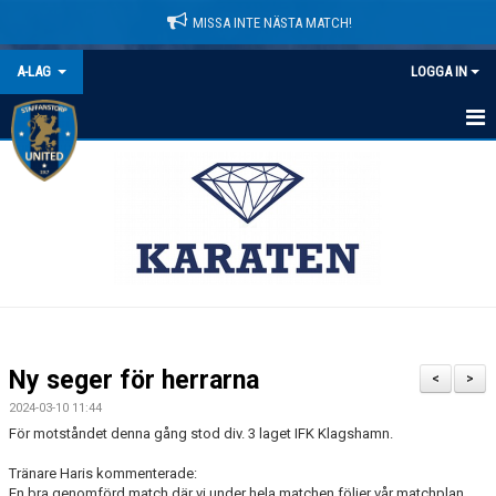
MISSA INTE NÄSTA MATCH!
A-LAG
LOGGA IN
HEM
NYHETER
KALENDER
MATCHER
TRUPPEN
Ny seger för herrarna
<
>
BILDGALLERI
2024-03-10 11:44
För motståndet denna gång stod div. 3 laget IFK Klagshamn.
DOKUMENT
Tränare Haris kommenterade:
En bra genomförd match där vi under hela matchen följer vår matchplan.