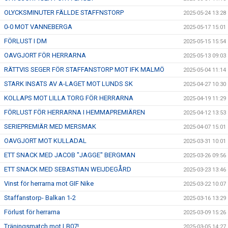
OLYCKSMINUTER FÄLLDE STAFFNSTORP
2025-05-24 13:28
0-0 MOT VANNEBERGA
2025-05-17 15:01
FÖRLUST I DM
2025-05-15 15:54
OAVGJORT FÖR HERRARNA
2025-05-13 09:03
RÄTTVIS SEGER FÖR STAFFANSTORP MOT IFK MALMÖ
2025-05-04 11:14
STARK INSATS AV A-LAGET MOT LUNDS SK
2025-04-27 10:30
KOLLAPS MOT LILLA TORG FÖR HERRARNA
2025-04-19 11:29
FÖRLUST FÖR HERRARNA I HEMMAPREMIÄREN
2025-04-12 13:53
SERIEPREMIÄR MED MERSMAK
2025-04-07 15:01
OAVGJORT MOT KULLADAL
2025-03-31 10:01
ETT SNACK MED JACOB "JAGGE" BERGMAN
2025-03-26 09:56
ETT SNACK MED SEBASTIAN WEIJDEGÅRD
2025-03-23 13:46
Vinst för herrarna mot GIF Nike
2025-03-22 10:07
Staffanstorp- Balkan 1-2
2025-03-16 13:29
Förlust för herrarna
2025-03-09 15:26
Träningsmatch mot LB07!
2025-03-05 14:27