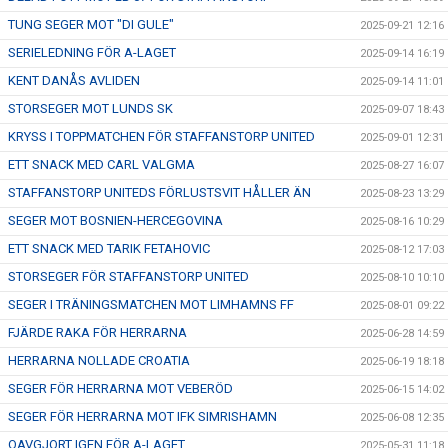
TUNG SEGER MOT "DI GULE"
2025-09-21 12:16
SERIELEDNING FÖR A-LAGET
2025-09-14 16:19
KENT DANÅS AVLIDEN
2025-09-14 11:01
STORSEGER MOT LUNDS SK
2025-09-07 18:43
KRYSS I TOPPMATCHEN FÖR STAFFANSTORP UNITED
2025-09-01 12:31
ETT SNACK MED CARL VALGMA
2025-08-27 16:07
STAFFANSTORP UNITEDS FÖRLUSTSVIT HÅLLER ÄN
2025-08-23 13:29
SEGER MOT BOSNIEN-HERCEGOVINA
2025-08-16 10:29
ETT SNACK MED TARIK FETAHOVIC
2025-08-12 17:03
STORSEGER FÖR STAFFANSTORP UNITED
2025-08-10 10:10
SEGER I TRÄNINGSMATCHEN MOT LIMHAMNS FF
2025-08-01 09:22
FJÄRDE RAKA FÖR HERRARNA
2025-06-28 14:59
HERRARNA NOLLADE CROATIA
2025-06-19 18:18
SEGER FÖR HERRARNA MOT VEBERÖD
2025-06-15 14:02
SEGER FÖR HERRARNA MOT IFK SIMRISHAMN
2025-06-08 12:35
OAVGJORT IGEN FÖR A-LAGET
2025-05-31 11:18