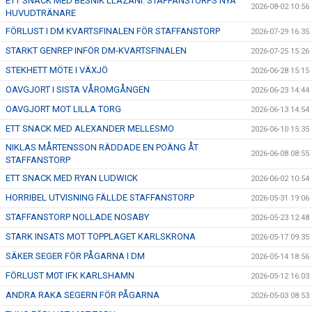
ETT SNACK MED BESNIK LLAZANI. STAFFANSTORPS NYA
2026-08-02 10:56
HUVUDTRÄNARE
FÖRLUST I DM KVARTSFINALEN FÖR STAFFANSTORP
2026-07-29 16:35
STARKT GENREP INFÖR DM-KVARTSFINALEN
2026-07-25 15:26
STEKHETT MÖTE I VÄXJÖ
2026-06-28 15:15
OAVGJORT I SISTA VÅROMGÅNGEN
2026-06-23 14:44
OAVGJORT MOT LILLA TORG
2026-06-13 14:54
ETT SNACK MED ALEXANDER MELLESMO
2026-06-10 15:35
NIKLAS MÅRTENSSON RÄDDADE EN POÄNG ÅT
2026-06-08 08:55
STAFFANSTORP
ETT SNACK MED RYAN LUDWICK
2026-06-02 10:54
HORRIBEL UTVISNING FÄLLDE STAFFANSTORP
2026-05-31 19:06
STAFFANSTORP NOLLADE NOSABY
2026-05-23 12:48
STARK INSATS MOT TOPPLAGET KARLSKRONA
2026-05-17 09:35
SÄKER SEGER FÖR PÅGARNA I DM
2026-05-14 18:56
FÖRLUST M0T IFK KARLSHAMN
2026-05-12 16:03
ANDRA RAKA SEGERN FÖR PÅGARNA
2026-05-03 08:53