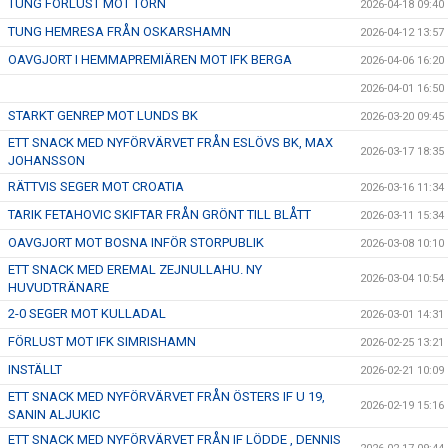
TUNG FÖRLUST MOT TORN
2026-04-18 09:40
TUNG HEMRESA FRÅN OSKARSHAMN
2026-04-12 13:57
OAVGJORT I HEMMAPREMIÄREN MOT IFK BERGA
2026-04-06 16:20
2026-04-01 16:50
STARKT GENREP MOT LUNDS BK
2026-03-20 09:45
ETT SNACK MED NYFÖRVÄRVET FRÅN ESLÖVS BK, MAX
2026-03-17 18:35
JOHANSSON
RÄTTVIS SEGER MOT CROATIA
2026-03-16 11:34
TARIK FETAHOVIC SKIFTAR FRÅN GRÖNT TILL BLÅTT
2026-03-11 15:34
OAVGJORT MOT BOSNA INFÖR STORPUBLIK
2026-03-08 10:10
ETT SNACK MED EREMAL ZEJNULLAHU. NY
2026-03-04 10:54
HUVUDTRÄNARE
2-0 SEGER MOT KULLADAL
2026-03-01 14:31
FÖRLUST MOT IFK SIMRISHAMN
2026-02-25 13:21
INSTÄLLT
2026-02-21 10:09
ETT SNACK MED NYFÖRVÄRVET FRÅN ÖSTERS IF U 19,
2026-02-19 15:16
SANIN ALJUKIC
ETT SNACK MED NYFÖRVÄRVET FRÅN IF LÖDDE , DENNIS