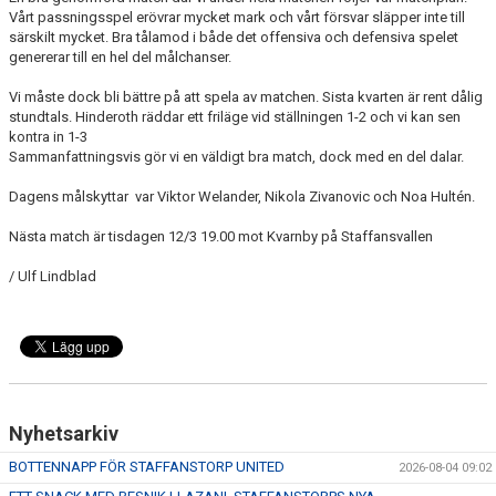
KONTAKT
Vårt passningsspel erövrar mycket mark och vårt försvar släpper inte till
särskilt mycket. Bra tålamod i både det offensiva och defensiva spelet
MEDLEMSTIPS
genererar till en hel del målchanser.
EM / VM TIPS
Vi måste dock bli bättre på att spela av matchen. Sista kvarten är rent dålig
stundtals. Hinderoth räddar ett friläge vid ställningen 1-2 och vi kan sen
kontra in 1-3
Sammanfattningsvis gör vi en väldigt bra match, dock med en del dalar.
Dagens målskyttar var Viktor Welander, Nikola Zivanovic och Noa Hultén.
Nästa match är tisdagen 12/3 19.00 mot Kvarnby på Staffansvallen
/ Ulf Lindblad
Nyhetsarkiv
BOTTENNAPP FÖR STAFFANSTORP UNITED
2026-08-04 09:02