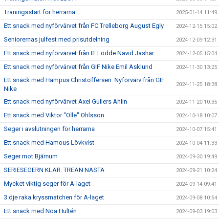
Träningsstart för herrarna
2025-01-14 11:49
Ett snack med nyförvärvet från FC Trelleborg August Egly
2024-12-15 15:02
Seniorernas julfest med prisutdelning
2024-12-09 12:31
Ett snack med nyförvärvet från IF Lödde Navid Jashar
2024-12-05 15:04
Ett snack med nyförvärvet från GIF Nike Emil Asklund
2024-11-30 13:25
Ett snack med Hampus Christoffersen. Nyförvärv från GIF
2024-11-25 18:38
Nike
Ett snack med nyförvärvet Axel Gullers Ahlin
2024-11-20 10:35
Ett snack med Viktor "Olle" Ohlsson
2024-10-18 10:07
Seger i avslutningen för herrarna
2024-10-07 15:41
Ett snack med Hamous Lövkvist
2024-10-04 11:33
Seger mot Bjärnum
2024-09-30 19:49
SERIESEGERN KLAR. TREAN NÄSTA
2024-09-21 10:24
Mycket viktig seger för A-laget
2024-09-14 09:41
3:dje raka kryssmatchen för A-laget
2024-09-08 10:54
Ett snack med Noa Hultén
2024-09-03 19:03