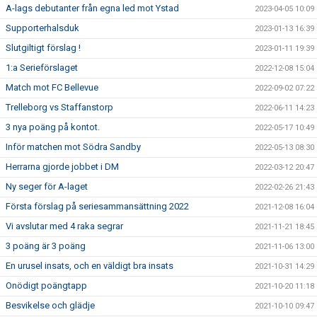
A-lags debutanter från egna led mot Ystad
2023-04-05 10:09
Supporterhalsduk
2023-01-13 16:39
Slutgiltigt förslag !
2023-01-11 19:39
1:a Serieförslaget
2022-12-08 15:04
Match mot FC Bellevue
2022-09-02 07:22
Trelleborg vs Staffanstorp
2022-06-11 14:23
3 nya poäng på kontot.
2022-05-17 10:49
Inför matchen mot Södra Sandby
2022-05-13 08:30
Herrarna gjorde jobbet i DM
2022-03-12 20:47
Ny seger för A-laget
2022-02-26 21:43
Första förslag på seriesammansättning 2022
2021-12-08 16:04
Vi avslutar med 4 raka segrar
2021-11-21 18:45
3 poäng är 3 poäng
2021-11-06 13:00
En urusel insats, och en väldigt bra insats
2021-10-31 14:29
Onödigt poängtapp
2021-10-20 11:18
Besvikelse och glädje
2021-10-10 09:47