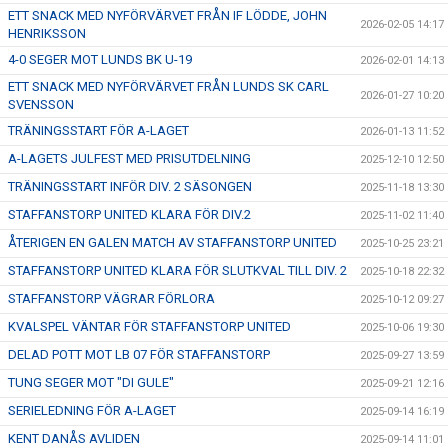
ETT SNACK MED NYFÖRVÄRVET FRÅN IF LÖDDE, JOHN
2026-02-05 14:17
HENRIKSSON
4-0 SEGER MOT LUNDS BK U-19
2026-02-01 14:13
ETT SNACK MED NYFÖRVÄRVET FRÅN LUNDS SK CARL
2026-01-27 10:20
SVENSSON
TRÄNINGSSTART FÖR A-LAGET
2026-01-13 11:52
A-LAGETS JULFEST MED PRISUTDELNING
2025-12-10 12:50
TRÄNINGSSTART INFÖR DIV. 2 SÄSONGEN
2025-11-18 13:30
STAFFANSTORP UNITED KLARA FÖR DIV.2
2025-11-02 11:40
ÅTERIGEN EN GALEN MATCH AV STAFFANSTORP UNITED
2025-10-25 23:21
STAFFANSTORP UNITED KLARA FÖR SLUTKVAL TILL DIV. 2
2025-10-18 22:32
STAFFANSTORP VÄGRAR FÖRLORA
2025-10-12 09:27
KVALSPEL VÄNTAR FÖR STAFFANSTORP UNITED
2025-10-06 19:30
DELAD POTT MOT LB 07 FÖR STAFFANSTORP
2025-09-27 13:59
TUNG SEGER MOT "DI GULE"
2025-09-21 12:16
SERIELEDNING FÖR A-LAGET
2025-09-14 16:19
KENT DANÅS AVLIDEN
2025-09-14 11:01