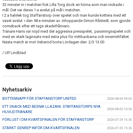
KONTAKT
32 minuter in i matchen fick Lilla Torg dock en hörna som man nickade i
mål. Det var deras 1:a avslut på mål i matchen.
MEDLEMSTIPS
I 2:a halvlek tog Staffanstorp över spelet och man kunde kvittera med ett
vasst avslut i den 58:e minuten av inhoppande Simon Råstedt, som gjorde
EM / VM TIPS
comeback efter ett tags skadefrånvaro.
Tränare Haris var nöjd med det aggresiva presspelet, passningsspelet och
med en stark laginsats med extra plus för mittbackarna och innermittfältet.
Nästa match är mot Veberöd borta Lördagen den 2/3 13.00
/ Ulf Lindblad
Nyhetsarkiv
BOTTENNAPP FÖR STAFFANSTORP UNITED
2026-08-04 09:02
ETT SNACK MED BESNIK LLAZANI. STAFFANSTORPS NYA
2026-08-02 10:56
HUVUDTRÄNARE
FÖRLUST I DM KVARTSFINALEN FÖR STAFFANSTORP
2026-07-29 16:35
STARKT GENREP INFÖR DM-KVARTSFINALEN
2026-07-25 15:26