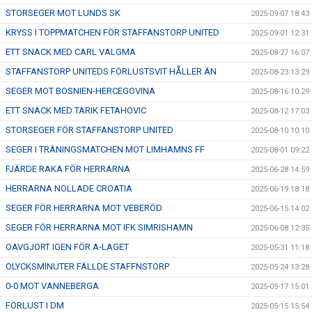
STORSEGER MOT LUNDS SK
2025-09-07 18:43
KRYSS I TOPPMATCHEN FÖR STAFFANSTORP UNITED
2025-09-01 12:31
ETT SNACK MED CARL VALGMA
2025-08-27 16:07
STAFFANSTORP UNITEDS FÖRLUSTSVIT HÅLLER ÄN
2025-08-23 13:29
SEGER MOT BOSNIEN-HERCEGOVINA
2025-08-16 10:29
ETT SNACK MED TARIK FETAHOVIC
2025-08-12 17:03
STORSEGER FÖR STAFFANSTORP UNITED
2025-08-10 10:10
SEGER I TRÄNINGSMATCHEN MOT LIMHAMNS FF
2025-08-01 09:22
FJÄRDE RAKA FÖR HERRARNA
2025-06-28 14:59
HERRARNA NOLLADE CROATIA
2025-06-19 18:18
SEGER FÖR HERRARNA MOT VEBERÖD
2025-06-15 14:02
SEGER FÖR HERRARNA MOT IFK SIMRISHAMN
2025-06-08 12:35
OAVGJORT IGEN FÖR A-LAGET
2025-05-31 11:18
OLYCKSMINUTER FÄLLDE STAFFNSTORP
2025-05-24 13:28
0-0 MOT VANNEBERGA
2025-05-17 15:01
FÖRLUST I DM
2025-05-15 15:54