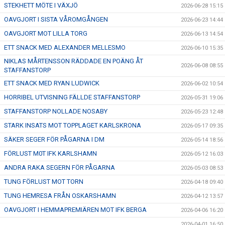
STEKHETT MÖTE I VÄXJÖ
2026-06-28 15:15
OAVGJORT I SISTA VÅROMGÅNGEN
2026-06-23 14:44
OAVGJORT MOT LILLA TORG
2026-06-13 14:54
ETT SNACK MED ALEXANDER MELLESMO
2026-06-10 15:35
NIKLAS MÅRTENSSON RÄDDADE EN POÄNG ÅT
2026-06-08 08:55
STAFFANSTORP
ETT SNACK MED RYAN LUDWICK
2026-06-02 10:54
HORRIBEL UTVISNING FÄLLDE STAFFANSTORP
2026-05-31 19:06
STAFFANSTORP NOLLADE NOSABY
2026-05-23 12:48
STARK INSATS MOT TOPPLAGET KARLSKRONA
2026-05-17 09:35
SÄKER SEGER FÖR PÅGARNA I DM
2026-05-14 18:56
FÖRLUST M0T IFK KARLSHAMN
2026-05-12 16:03
ANDRA RAKA SEGERN FÖR PÅGARNA
2026-05-03 08:53
TUNG FÖRLUST MOT TORN
2026-04-18 09:40
TUNG HEMRESA FRÅN OSKARSHAMN
2026-04-12 13:57
OAVGJORT I HEMMAPREMIÄREN MOT IFK BERGA
2026-04-06 16:20
2026-04-01 16:50