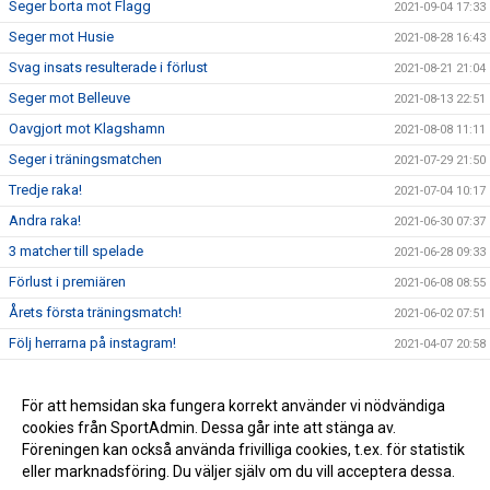
Seger borta mot Flagg
2021-09-04 17:33
Seger mot Husie
2021-08-28 16:43
Svag insats resulterade i förlust
2021-08-21 21:04
Seger mot Belleuve
2021-08-13 22:51
Oavgjort mot Klagshamn
2021-08-08 11:11
Seger i träningsmatchen
2021-07-29 21:50
Tredje raka!
2021-07-04 10:17
Andra raka!
2021-06-30 07:37
3 matcher till spelade
2021-06-28 09:33
Förlust i premiären
2021-06-08 08:55
Årets första träningsmatch!
2021-06-02 07:51
Följ herrarna på instagram!
2021-04-07 20:58
Första 2-3 veckorna
2021-02-10 19:21
RESTRIKTIONER
För att hemsidan ska fungera korrekt använder vi nödvändiga
2021-02-10 16:58
cookies från SportAdmin. Dessa går inte att stänga av.
Första förslag på serieindelning
2020-11-05 10:42
Föreningen kan också använda frivilliga cookies, t.ex. för statistik
eller marknadsföring. Du väljer själv om du vill acceptera dessa.