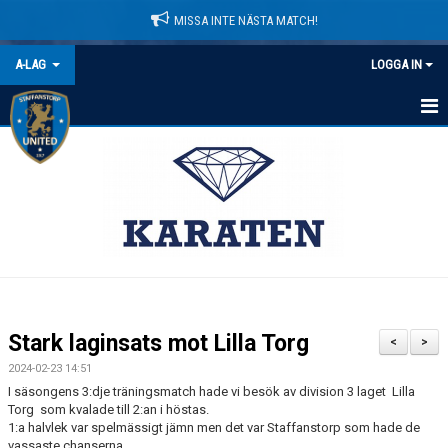
MISSA INTE NÄSTA MATCH!
A-LAG
LOGGA IN
HEM
NYHETER
KALENDER
MATCHER
TRUPPEN
Stark laginsats mot Lilla Torg
<
>
BILDGALLERI
2024-02-23 14:51
I säsongens 3:dje träningsmatch hade vi besök av division 3 laget Lilla
DOKUMENT
Torg som kvalade till 2:an i höstas.
1:a halvlek var spelmässigt jämn men det var Staffanstorp som hade de
vassaste chanserna.