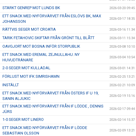
STARKT GENREP MOT LUNDS BK
2026-03-20 09:45
ETT SNACK MED NYFÖRVÄRVET FRÅN ESLÖVS BK, MAX
2026-03-17 18:35
JOHANSSON
RÄTTVIS SEGER MOT CROATIA
2026-03-16 11:34
TARIK FETAHOVIC SKIFTAR FRÅN GRÖNT TILL BLÅTT
2026-03-11 15:34
OAVGJORT MOT BOSNA INFÖR STORPUBLIK
2026-03-08 10:10
ETT SNACK MED EREMAL ZEJNULLAHU. NY
2026-03-04 10:54
HUVUDTRÄNARE
2-0 SEGER MOT KULLADAL
2026-03-01 14:31
FÖRLUST MOT IFK SIMRISHAMN
2026-02-25 13:21
INSTÄLLT
2026-02-21 10:09
ETT SNACK MED NYFÖRVÄRVET FRÅN ÖSTERS IF U 19,
2026-02-19 15:16
SANIN ALJUKIC
ETT SNACK MED NYFÖRVÄRVET FRÅN IF LÖDDE , DENNIS
2026-02-17 09:44
JÜRS
1-0 SEGER MOT LINERO
2026-02-14 15:37
ETT SNACK MED NYFÖRVÄRVET FRÅN IF LÖDDE
2026-02-09 13:21
SEBASTIAN OLSSON