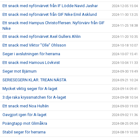
Ett snack med nyförvärvet från IF Lödde Navid Jashar
2024-12-05 15:04
Ett snack med nyförvärvet från GIF Nike Emil Asklund
2024-11-30 13:25
Ett snack med Hampus Christoffersen. Nyförvärv från GIF
2024-11-25 18:38
Nike
Ett snack med nyförvärvet Axel Gullers Ahlin
2024-11-20 10:35
Ett snack med Viktor "Olle" Ohlsson
2024-10-18 10:07
Seger i avslutningen för herrarna
2024-10-07 15:41
Ett snack med Hamous Lövkvist
2024-10-04 11:33
Seger mot Bjärnum
2024-09-30 19:49
SERIESEGERN KLAR. TREAN NÄSTA
2024-09-21 10:24
Mycket viktig seger för A-laget
2024-09-14 09:41
3:dje raka kryssmatchen för A-laget
2024-09-08 10:54
Ett snack med Noa Hultén
2024-09-03 19:03
Oavgjort igen för A-laget
2024-09-02 11:36
Poängtapp mot Glimåkra
2024-08-25 09:34
Stabil seger för herrarna
2024-08-19 10:00