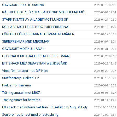
OAVGJORT FÖR HERRARNA
2025-05-13 09:03
RÄTTVIS SEGER FÖR STAFFANSTORP MOT IFK MALMÖ
2025-05-04 11:14
STARK INSATS AV A-LAGET MOT LUNDS SK
2025-04-27 10:30
KOLLAPS MOT LILLA TORG FÖR HERRARNA
2025-04-19 11:29
FÖRLUST FÖR HERRARNA I HEMMAPREMIÄREN
2025-04-12 13:53
SERIEPREMIÄR MED MERSMAK
2025-04-07 15:01
OAVGJORT MOT KULLADAL
2025-03-31 10:01
ETT SNACK MED JACOB "JAGGE" BERGMAN
2025-03-26 09:56
ETT SNACK MED SEBASTIAN WEIJDEGÅRD
2025-03-23 13:46
Vinst för herrarna mot GIF Nike
2025-03-22 10:07
Staffanstorp- Balkan 1-2
2025-03-16 13:29
Förlust för herrarna
2025-03-09 15:26
Träningsmatch mot LB07!
2025-03-05 14:27
Träningsstart för herrarna
2025-01-14 11:49
Ett snack med nyförvärvet från FC Trelleborg August Egly
2024-12-15 15:02
Seniorernas julfest med prisutdelning
2024-12-09 12:31