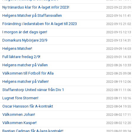
Ny tränarduo klar för A-laget inför 2023!
2022-09-22 20:09
Helgens Matcher på Staffansvallen
2022-09-16 11:41
Förändring i ledarstaben för A-laget till 2023
2022-09-15 21:02
I morgon är det dags igen!
2022-09-15 12:13
Domarkurs Nybörjare 20/9
2022-09-13 14:31
Helgens Matcher!
2022-09-09 14:03
Full läktare fredag 2/9!
2022-09-01 14:33
Helgens matcher på Vallen
2022-08-26 13:33
Välkommen till Fotboll för Alla
2022-08-25 09:08
Helgens matcher på Vallen!
2022-08-19 12:06
Staffanstorp United värvar från Div 1
2022-08-11 11:06
Lugnet före Stormen!
2022-08-11 10:16
Oscar Hansson får A-kontrakt
2022-08-04 19:55
Välkommen Johan!
2022-08-02 17:11
Välkommen Kasper!
2022-08-02 12:20
Bastian Carlman får A-lags kontrakt!
2022-08-02 09:24