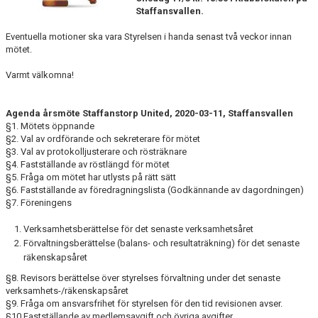
Staffansvallen.
KLÄDPROFIL
Eventuella motioner ska vara Styrelsen i handa senast två veckor innan
mötet.
LEDARINFORMATION
Varmt välkomna!
STYRELSE/SEKTIONER
Agenda årsmöte Staffanstorp United, 2020-03-11, Staffansvallen
KONTAKT/KANSLI
§1. Mötets öppnande
§2. Val av ordförande och sekreterare för mötet
§3. Val av protokolljusterare och rösträknare
PARTNERS
§4. Fastställande av röstlängd för mötet
§5. Fråga om mötet har utlysts på rätt sätt
OM SUFC
§6. Fastställande av föredragningslista (Godkännande av dagordningen)
§7. Föreningens
Verksamhetsberättelse för det senaste verksamhetsåret
Förvaltningsberättelse (balans- och resultaträkning) för det senaste
räkenskapsåret
§8. Revisors berättelse över styrelses förvaltning under det senaste
verksamhets-/räkenskapsåret
§9. Fråga om ansvarsfrihet för styrelsen för den tid revisionen avser.
§10.Fastställande av medlemsavgift och övriga avgifter