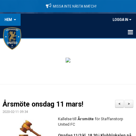
MISSA INTE NÄSTA MATCH!
HEM
LOGGA IN
HEM
NYHETER
LEDARE
MATCHER
KALENDER
Årsmöte onsdag 11 mars!
<
>
DOMARINFORMATION
2020-02-11 09:34
Kallelse till
Årsmöte
för Staffanstorp
MEDLEMSAVGIFTER
United FC
Onsdag 11/3 kl. 18.30 i Klubblokalen på
DOKUMENT