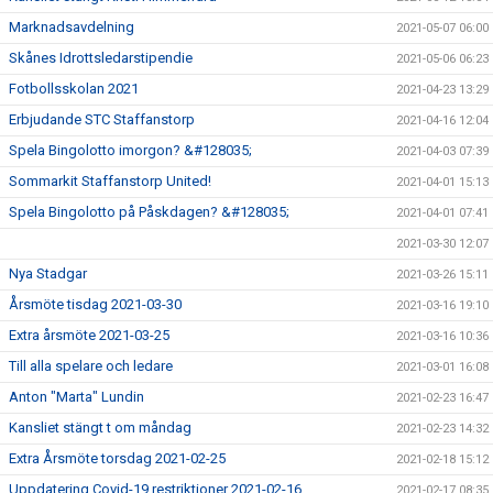
Marknadsavdelning
2021-05-07 06:00
Skånes Idrottsledarstipendie
2021-05-06 06:23
Fotbollsskolan 2021
2021-04-23 13:29
Erbjudande STC Staffanstorp
2021-04-16 12:04
Spela Bingolotto imorgon? &#128035;
2021-04-03 07:39
Sommarkit Staffanstorp United!
2021-04-01 15:13
Spela Bingolotto på Påskdagen? &#128035;
2021-04-01 07:41
2021-03-30 12:07
Nya Stadgar
2021-03-26 15:11
Årsmöte tisdag 2021-03-30
2021-03-16 19:10
Extra årsmöte 2021-03-25
2021-03-16 10:36
Till alla spelare och ledare
2021-03-01 16:08
Anton "Marta" Lundin
2021-02-23 16:47
Kansliet stängt t om måndag
2021-02-23 14:32
Extra Årsmöte torsdag 2021-02-25
2021-02-18 15:12
Uppdatering Covid-19 restriktioner 2021-02-16
2021-02-17 08:35