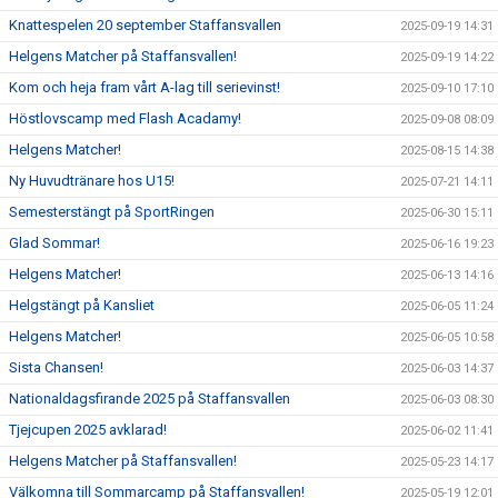
Knattespelen 20 september Staffansvallen
2025-09-19 14:31
Helgens Matcher på Staffansvallen!
2025-09-19 14:22
Kom och heja fram vårt A-lag till serievinst!
2025-09-10 17:10
Höstlovscamp med Flash Acadamy!
2025-09-08 08:09
Helgens Matcher!
2025-08-15 14:38
Ny Huvudtränare hos U15!
2025-07-21 14:11
Semesterstängt på SportRingen
2025-06-30 15:11
Glad Sommar!
2025-06-16 19:23
Helgens Matcher!
2025-06-13 14:16
Helgstängt på Kansliet
2025-06-05 11:24
Helgens Matcher!
2025-06-05 10:58
Sista Chansen!
2025-06-03 14:37
Nationaldagsfirande 2025 på Staffansvallen
2025-06-03 08:30
Tjejcupen 2025 avklarad!
2025-06-02 11:41
Helgens Matcher på Staffansvallen!
2025-05-23 14:17
Välkomna till Sommarcamp på Staffansvallen!
2025-05-19 12:01