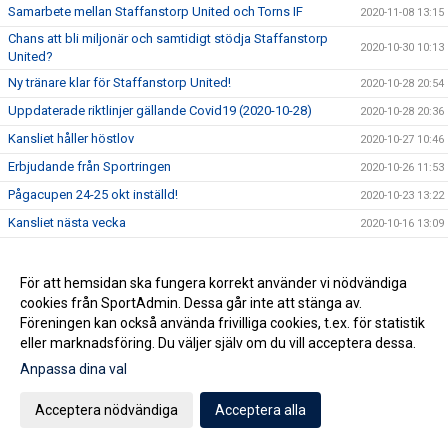
Samarbete mellan Staffanstorp United och Torns IF
2020-11-08 13:15
Chans att bli miljonär och samtidigt stödja Staffanstorp
2020-10-30 10:13
United?
Ny tränare klar för Staffanstorp United!
2020-10-28 20:54
Uppdaterade riktlinjer gällande Covid19 (2020-10-28)
2020-10-28 20:36
Kansliet håller höstlov
2020-10-27 10:46
Erbjudande från Sportringen
2020-10-26 11:53
Pågacupen 24-25 okt inställd!
2020-10-23 13:22
Kansliet nästa vecka
2020-10-16 13:09
Minnesstund för Björn Christensen
2020-09-28 11:26
Uppmaning om säkerhet
2020-09-18 13:37
För att hemsidan ska fungera korrekt använder vi nödvändiga
cookies från SportAdmin. Dessa går inte att stänga av.
Minnesstund för Jörgen Månsson
2020-09-11 09:59
Föreningen kan också använda frivilliga cookies, t.ex. för statistik
Utbildning i september
2020-09-09 13:42
eller marknadsföring. Du väljer själv om du vill acceptera dessa.
Jörgen Månsson har avlidit
2020-09-03 10:22
Anpassa dina val
Nya Riktlinjer
2020-08-14 09:43
Acceptera nödvändiga
Acceptera alla
Glad Sommar önskar Kansliet
2020-07-03 10:53
En vänlig påminnelse
2020-05-13 13:31