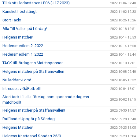
Tillskott i ledarstaben i P06 (U17 2023)
2022-11-04 07:40
Kansliet höststängt
2022-11-02 12:33
Stort Tack!
2022-10-26 10:26
Alla Till Vallen på Lördag!
2022-10-18 12:51
Helgens matcher!
2022-10-14 13:53
Hedersmedlem 2, 2022
2022-10-14 13:50
Hedersmedlem 1, 2022
2022-10-14 13:44
TACK till lördagens Matchsponsor!
2022-10-10 12:01
Helgens matcher på Staffansvallen
2022-10-08 09:40
Nu laddar vi om!
2022-10-05 13:32
Intresse av GåFotboll!
2022-10-04 15:01
Stort tack till alla företag som sponsrade dagens
2022-10-02 19:15
matchboll!
Helgens matcher på Staffansvallen!
2022-09-30 14:57
Rafflande Uppgör på Söndag!
2022-09-28 15:40
Helgens Matcher!
2022-09-23 13:05
Helgens Knattespel Söndag 25/9
2022-09-23 13:04