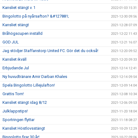
Kansliet stängt v. 1
2022-01-03 15:31
Bingolotto på nyårsafton? &#127881;
2021-12-30 09:56
Kansliet stängt
2021-12-28 07:09
Bråhögscupen inställd
2021-12-22 11:43
GOD JUL
2021-12-21 16:07
Jag stödjer Staffanstorp United FC. Gör det du också!
2021-12-20 09:52
Kansliet ikväll
2021-12-20 09:33
Erbjudande Jul
2021-12-14 12:41
Ny huvudtränare Amir Darban Khales
2021-12-14 09:54
Spela Bingolotto Lillejulafton!
2021-12-09 14:04
Grattis Torn!
2021-12-08 10:34
Kansliet stängt idag 8/12
2021-12-06 09:53
Julklappstips!
2021-11-20 18:04
Sportringen flyttar
2021-11-18 08:27
Kansliet Höstlovsstängt
2021-10-29 12:29
Bingolotto firar 30 år!
2021-10-22 09:06