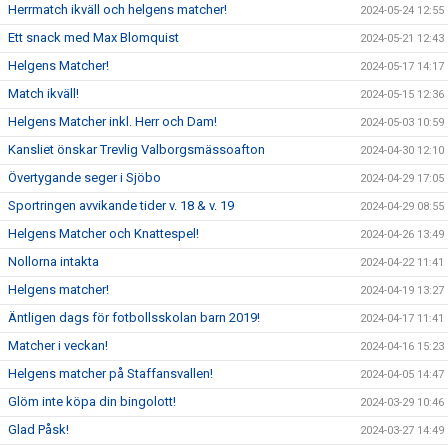
Herrmatch ikväll och helgens matcher!
2024-05-24 12:55
Ett snack med Max Blomquist
2024-05-21 12:43
Helgens Matcher!
2024-05-17 14:17
Match ikväll!
2024-05-15 12:36
Helgens Matcher inkl. Herr och Dam!
2024-05-03 10:59
Kansliet önskar Trevlig Valborgsmässoafton
2024-04-30 12:10
Övertygande seger i Sjöbo
2024-04-29 17:05
Sportringen avvikande tider v. 18 & v. 19
2024-04-29 08:55
Helgens Matcher och Knattespel!
2024-04-26 13:49
Nollorna intakta
2024-04-22 11:41
Helgens matcher!
2024-04-19 13:27
Äntligen dags för fotbollsskolan barn 2019!
2024-04-17 11:41
Matcher i veckan!
2024-04-16 15:23
Helgens matcher på Staffansvallen!
2024-04-05 14:47
Glöm inte köpa din bingolott!
2024-03-29 10:46
Glad Påsk!
2024-03-27 14:49