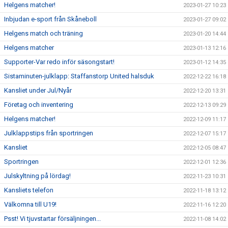
Helgens matcher!
2023-01-27 10:23
Inbjudan e-sport från Skåneboll
2023-01-27 09:02
Helgens match och träning
2023-01-20 14:44
Helgens matcher
2023-01-13 12:16
Supporter-Var redo inför säsongstart!
2023-01-12 14:35
Sistaminuten-julklapp: Staffanstorp United halsduk
2022-12-22 16:18
Kansliet under Jul/Nyår
2022-12-20 13:31
Företag och inventering
2022-12-13 09:29
Helgens matcher!
2022-12-09 11:17
Julklappstips från sportringen
2022-12-07 15:17
Kansliet
2022-12-05 08:47
Sportringen
2022-12-01 12:36
Julskyltning på lördag!
2022-11-23 10:31
Kansliets telefon
2022-11-18 13:12
Välkomna till U19!
2022-11-16 12:20
Psst! Vi tjuvstartar försäljningen...
2022-11-08 14:02