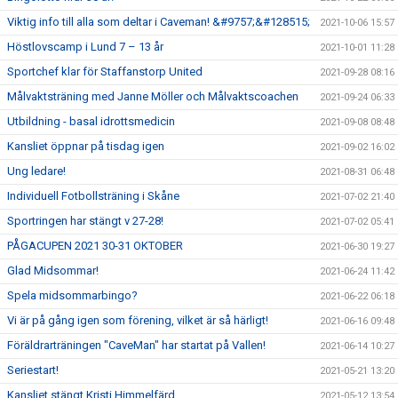
Viktig info till alla som deltar i Caveman! &#9757;&#128515;
2021-10-06 15:57
Höstlovscamp i Lund 7 – 13 år
2021-10-01 11:28
Sportchef klar för Staffanstorp United
2021-09-28 08:16
Målvaktsträning med Janne Möller och Målvaktscoachen
2021-09-24 06:33
Utbildning - basal idrottsmedicin
2021-09-08 08:48
Kansliet öppnar på tisdag igen
2021-09-02 16:02
Ung ledare!
2021-08-31 06:48
Individuell Fotbollsträning i Skåne
2021-07-02 21:40
Sportringen har stängt v 27-28!
2021-07-02 05:41
PÅGACUPEN 2021 30-31 OKTOBER
2021-06-30 19:27
Glad Midsommar!
2021-06-24 11:42
Spela midsommarbingo?
2021-06-22 06:18
Vi är på gång igen som förening, vilket är så härligt!
2021-06-16 09:48
Föräldrarträningen "CaveMan" har startat på Vallen!
2021-06-14 10:27
Seriestart!
2021-05-21 13:20
Kansliet stängt Kristi Himmelfärd
2021-05-12 13:54