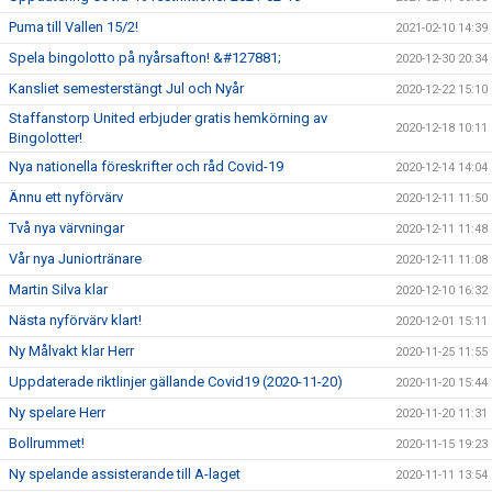
Puma till Vallen 15/2!
2021-02-10 14:39
Spela bingolotto på nyårsafton! &#127881;
2020-12-30 20:34
Kansliet semesterstängt Jul och Nyår
2020-12-22 15:10
Staffanstorp United erbjuder gratis hemkörning av
2020-12-18 10:11
Bingolotter!
Nya nationella föreskrifter och råd Covid-19
2020-12-14 14:04
Ännu ett nyförvärv
2020-12-11 11:50
Två nya värvningar
2020-12-11 11:48
Vår nya Juniortränare
2020-12-11 11:08
Martin Silva klar
2020-12-10 16:32
Nästa nyförvärv klart!
2020-12-01 15:11
Ny Målvakt klar Herr
2020-11-25 11:55
Uppdaterade riktlinjer gällande Covid19 (2020-11-20)
2020-11-20 15:44
Ny spelare Herr
2020-11-20 11:31
Bollrummet!
2020-11-15 19:23
Ny spelande assisterande till A-laget
2020-11-11 13:54