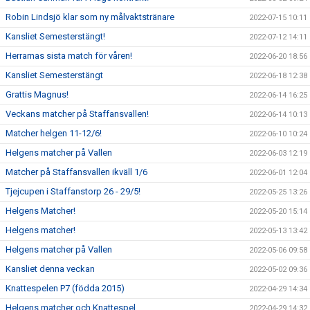
Robin Lindsjö klar som ny målvaktstränare
2022-07-15 10:11
Kansliet Semesterstängt!
2022-07-12 14:11
Herrarnas sista match för våren!
2022-06-20 18:56
Kansliet Semesterstängt
2022-06-18 12:38
Grattis Magnus!
2022-06-14 16:25
Veckans matcher på Staffansvallen!
2022-06-14 10:13
Matcher helgen 11-12/6!
2022-06-10 10:24
Helgens matcher på Vallen
2022-06-03 12:19
Matcher på Staffansvallen ikväll 1/6
2022-06-01 12:04
Tjejcupen i Staffanstorp 26 - 29/5!
2022-05-25 13:26
Helgens Matcher!
2022-05-20 15:14
Helgens matcher!
2022-05-13 13:42
Helgens matcher på Vallen
2022-05-06 09:58
Kansliet denna veckan
2022-05-02 09:36
Knattespelen P7 (födda 2015)
2022-04-29 14:34
Helgens matcher och Knattespel
2022-04-29 14:32