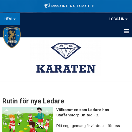
MISSA INTE NÄSTA MATCH!
HEM
LOGGA IN
HEM
NYHETER
LEDARE
MATCHER
KALENDER
Rutin för nya Ledare
DOMARINFORMATION
Välkommen som Ledare hos
Staffanstorp United FC
.
MEDLEMSAVGIFTER
Ditt engagemang är värdefullt för oss.
DOKUMENT