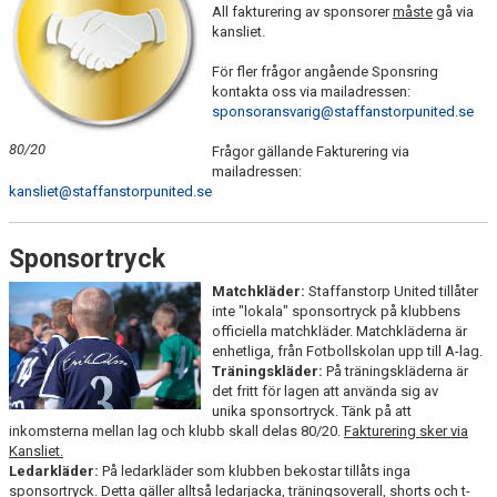
All fakturering av sponsorer
måste
gå via
kansliet.
För fler frågor angående Sponsring
kontakta oss via mailadressen:
sponsoransvarig@staffanstorpunited.se
80/20
Frågor gällande Fakturering via
mailadressen:
kansliet@staffanstorpunited.se
Sponsortryck
Matchkläder:
Staffanstorp United tillåter
inte "lokala" sponsortryck på klubbens
officiella matchkläder. Matchkläderna är
enhetliga, från Fotbollskolan upp till A-lag.
Träningskläder:
På träningskläderna är
det fritt för lagen att använda sig av
unika sponsortryck. Tänk på att
inkomsterna mellan lag och klubb skall delas 80/20.
Fakturering sker via
Kansliet.
Ledarkläder:
På ledarkläder som klubben bekostar tillåts inga
sponsortryck. Detta gäller alltså ledarjacka, träningsoverall, shorts och t-