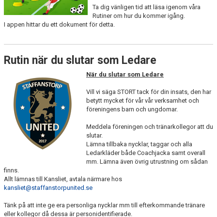
Ta dig vänligen tid att läsa igenom våra
Rutiner om hur du kommer igång.
KLÄDPROFIL
I appen hittar du ett dokument för detta.
LEDARINFORMATION
Rutin när du slutar som Ledare
STYRELSE/SEKTIONER
När du slutar som Ledare
KONTAKT/KANSLI
Vill vi säga STORT tack för din insats, den har
betytt mycket för vår vår verksamhet och
PARTNERS
föreningens barn och ungdomar.
OM SUFC
Meddela föreningen och tränarkollegor att du
slutar.
Lämna tillbaka nycklar, taggar och alla
Ledarkläder både Coachjacka samt overall
mm. Lämna även övrig utrustning om sådan
finns.
Allt lämnas till Kansliet, avtala närmare hos
kansliet@staffanstorpunited.se
Tänk på att inte ge era personliga nycklar mm till efterkommande tränare
eller kollegor då dessa är personidentifierade.