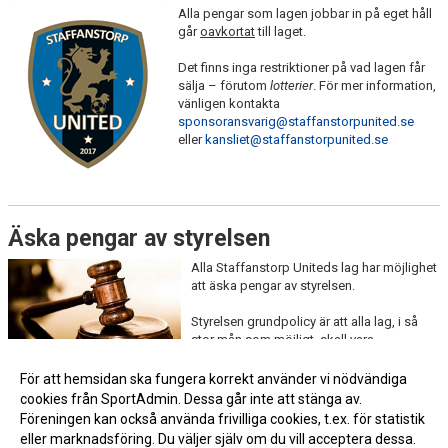
Alla pengar som lagen jobbar in på eget håll
går
oavkortat
till laget.
Det finns inga restriktioner på vad lagen får
sälja – förutom
lotterier
. För mer information,
vänligen kontakta
sponsoransvarig@staffanstorpunited.se
eller
kansliet@staffanstorpunited.se
Äska pengar av styrelsen
Alla Staffanstorp Uniteds lag har möjlighet
att äska pengar av styrelsen.
Styrelsen grundpolicy är att alla lag, i så
stor mån som möjligt, skall vara
självförsörjande. Hur som helst finns det
ändå alltid möjlighet att ansöka om bidrag
För att hemsidan ska fungera korrekt använder vi nödvändiga
till
extraordinära
ändamål. Detta görs till styrelsen@staffanstorpunited.se
cookies från SportAdmin. Dessa går inte att stänga av.
Föreningen kan också använda frivilliga cookies, t.ex. för statistik
eller marknadsföring. Du väljer själv om du vill acceptera dessa.