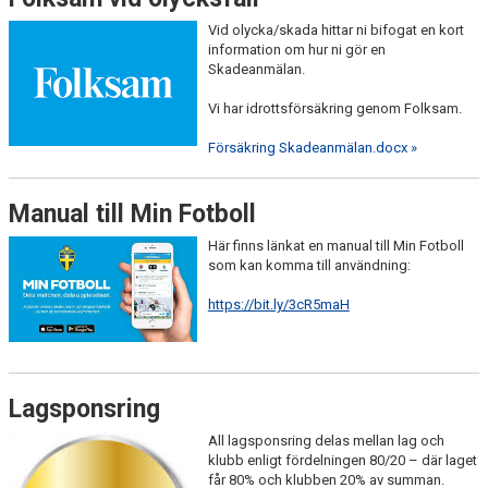
Vid olycka/skada hittar ni bifogat en kort
information om hur ni gör en
Skadeanmälan.
Vi har idrottsförsäkring genom Folksam.
Försäkring Skadeanmälan.docx »
Manual till Min Fotboll
Här finns länkat en manual till Min Fotboll
som kan komma till användning:
https://bit.ly/3cR5maH
Lagsponsring
All lagsponsring delas mellan lag och
klubb enligt fördelningen 80/20 – där laget
får 80% och klubben 20% av summan.