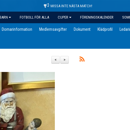
MISSA INTE NÄSTA MATCH!
BARN
FOTBOLL FÖR ALLA
CUPER
FÖRENINGSKALENDER
SOM
Domarinformation
Medlemsavgifter
Dokument
Klädprofil
Ledar
<
>