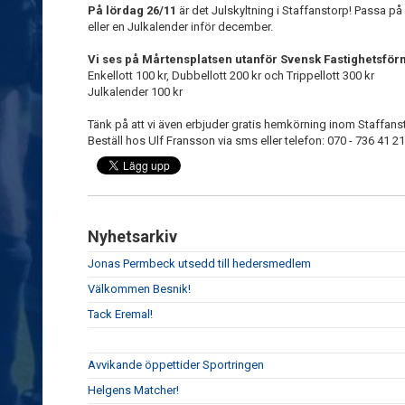
På lördag 26/11
är det Julskyltning i Staffanstorp! Passa på a
eller en Julkalender inför december.
Vi ses på Mårtensplatsen utanför Svensk Fastighetsförm
Enkellott 100 kr, Dubbellott 200 kr och Trippellott 300 kr
Julkalender 100 kr
Tänk på att vi även erbjuder gratis hemkörning inom Staffansto
Beställ hos Ulf Fransson via sms eller telefon: 070 - 736 41 21
Nyhetsarkiv
Jonas Permbeck utsedd till hedersmedlem
Välkommen Besnik!
Tack Eremal!
Avvikande öppettider Sportringen
Helgens Matcher!