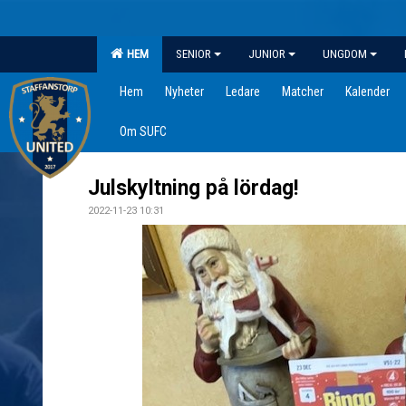
HEM
SENIOR
JUNIOR
UNGDOM
Hem
Nyheter
Ledare
Matcher
Kalender
Om SUFC
Julskyltning på lördag!
2022-11-23 10:31